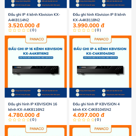
Đầu ghi IP 4 kênh Kbvision KX-
Đầu ghi hình Kbvision IP 8 kênh
A4K8114N2
KX-A4K8118N2
3.520.000
đ
3.990.000
đ
( 0 )
( 0 )
Đầu ghi hình IP KBVISION 16
Đầu ghi hình IP KBVISION 4
kênh KX-A4K8116N2
kênh KX-C4K8104SN2
4.780.000
đ
4.097.000
đ
( 0 )
( 0 )