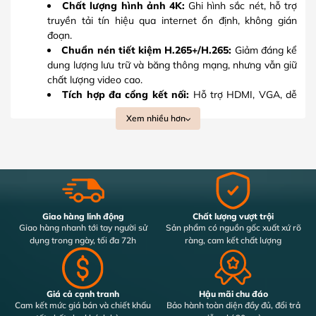
Chất lượng hình ảnh 4K:
Ghi hình sắc nét, hỗ trợ
truyền tải tín hiệu qua internet ổn định, không gián
đoạn.
Chuẩn nén tiết kiệm H.265+/H.265:
Giảm đáng kể
dung lượng lưu trữ và băng thông mạng, nhưng vẫn giữ
chất lượng video cao.
Tích hợp đa cổng kết nối:
Hỗ trợ HDMI, VGA, dễ
dàng kết nối với tivi, màn hình giám sát hay các hệ
Xem nhiều hơn
thống hiện có.
Lưu trữ an toàn:
Tương thích với ổ cứng dung
lượng lớn, giúp ghi hình liên tục và không bỏ sót dữ liệu
quan trọng.
Quản lý từ xa tiện lợi:
Hỗ trợ phần mềm giám sát
và ứng dụng điện thoại, cho phép bạn theo dõi mọi lúc,
mọi nơi.
Giao hàng linh động
Chất lượng vượt trội
Bảo mật cao:
Nhiều lớp mã hóa và tính năng quản
Giao hàng nhanh tới tay người sử
Sản phẩm có nguồn gốc xuất xứ rõ
dụng trong ngày, tối đa 72h
ràng, cam kết chất lượng
lý người dùng giúp kiểm soát truy cập hiệu quả.
Mua đầu ghi hình IP chính hãng, giá
tốt tại PANACO
Giá cả cạnh tranh
Hậu mãi chu đáo
Cam kết mức giá bán và chiết khấu
Bảo hành toàn diện đầy đủ, đổi trả