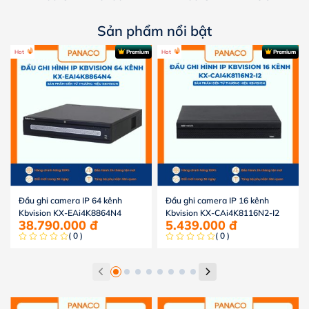
Sản phẩm nổi bật
Hot
Premium
Hot
Premium
Đầu ghi camera IP 64 kênh
Đầu ghi camera IP 16 kênh
Kbvision KX-EAi4K8864N4
Kbvision KX-CAi4K8116N2-I2
38.790.000
đ
5.439.000
đ
( 0 )
( 0 )