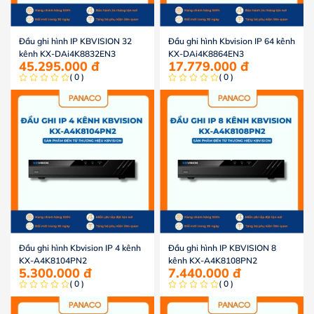
Đầu ghi hình IP KBVISION 32
Đầu ghi hình Kbvision IP 64 kênh
kênh KX-DAi4K8832EN3
KX-DAi4K8864EN3
45.295.000
đ
17.779.000
đ
( 0 )
( 0 )
Đầu ghi hình Kbvision IP 4 kênh
Đầu ghi hình IP KBVISION 8
KX-A4K8104PN2
kênh KX-A4K8108PN2
5.300.000
đ
7.440.000
đ
( 0 )
( 0 )