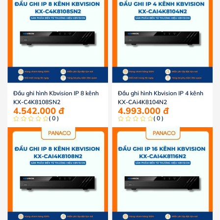
Đầu ghi hình Kbvision IP 8 kênh
Đầu ghi hình Kbvision IP 4 kênh
KX-C4K8108SN2
KX-CAi4K8104N2
4.542.000
đ
4.993.000
đ
( 0 )
( 0 )