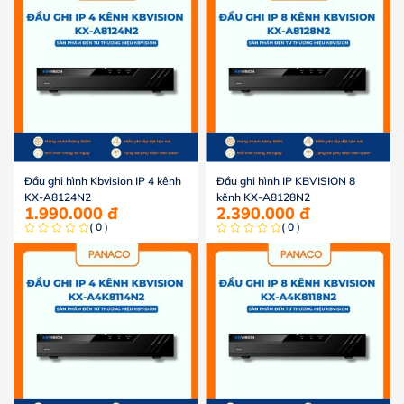
Đầu ghi hình Kbvision IP 4 kênh
Đầu ghi hình IP KBVISION 8
KX-A8124N2
kênh KX-A8128N2
1.990.000
đ
2.390.000
đ
( 0 )
( 0 )