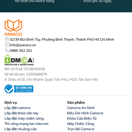
PANACO là đơn vị chuyên cung cấp
camera an ninh
và các
tốt nhất cho khách hàng
miễn phí 30 ngày
dòng đầu ghi cho camera IP chính hãng, từ các thương hiệu
lớn như Hikvision, Dahua, KBVision… với chính sách bảo hành
dài hạn, hỗ trợ lắp đặt tận nơi và tư vấn cấu hình tối ưu. Dù
bạn cần
đầu ghi hình IP
cho gia đình hay cho doanh nghiệp,
chúng tôi đều có phương án phù hợp và tiết kiệm nhất.
32/39 Bùi Đình Túy, Phường Bình Thạnh, Thành Phố Hồ Chí Minh
info@panaco.vn
0989 352 251
Mã số thuế: 0316645438
Số tài khoản: 2255566678
Á Châu ACB, Chi Nhánh Quận Tân Phú, PGD Tân Sơn Nhì
Dịch vụ
Sản phẩm
PANACO – Chuyên dau ghi hinh IP chính hãng, giá tốt
Lắp đặt camera
Camera An Ninh
Lắp đặt khóa vân tay
Đầu Ghi Hình Camera
Lắp đặt máy chấm công
Khóa Cửa Điện Tử
Liên hệ ngay
với PANACO để được tư vấn lựa chọn và báo
Thi công mạng lan internet
Máy Chấm Công
giá tốt nhất khi mua đầu ghi hình IP chất lượng cao!
Lắp đặt chuông cửa
Trọn Bộ Camera