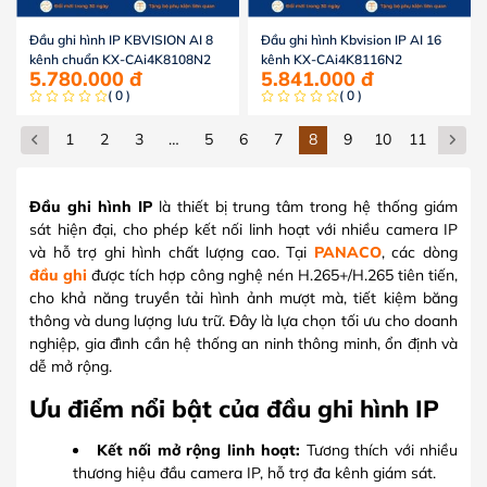
Đầu ghi hình IP KBVISION AI 8
Đầu ghi hình Kbvision IP AI 16
kênh chuẩn KX-CAi4K8108N2
kênh KX-CAi4K8116N2
5.780.000
đ
5.841.000
đ
( 0 )
( 0 )
1
2
3
…
5
6
7
8
9
10
11
Đầu ghi hình IP
là thiết bị trung tâm trong hệ thống giám
sát hiện đại, cho phép kết nối linh hoạt với nhiều camera IP
và hỗ trợ ghi hình chất lượng cao. Tại
PANACO
, các dòng
đầu ghi
được tích hợp công nghệ nén H.265+/H.265 tiên tiến,
cho khả năng truyền tải hình ảnh mượt mà, tiết kiệm băng
thông và dung lượng lưu trữ. Đây là lựa chọn tối ưu cho doanh
nghiệp, gia đình cần hệ thống an ninh thông minh, ổn định và
dễ mở rộng.
Ưu điểm nổi bật của đầu ghi hình IP
Kết nối mở rộng linh hoạt:
Tương thích với nhiều
thương hiệu đầu camera IP, hỗ trợ đa kênh giám sát.