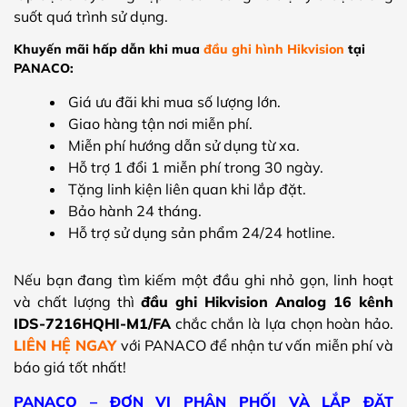
suốt quá trình sử dụng.
Khuyến mãi hấp dẫn khi mua
đầu ghi hình Hikvision
tại
PANACO:
Giá ưu đãi khi mua số lượng lớn.
Giao hàng tận nơi miễn phí.
Miễn phí hướng dẫn sử dụng từ xa.
Hỗ trợ 1 đổi 1 miễn phí trong 30 ngày.
Tặng linh kiện liên quan khi lắp đặt.
Bảo hành 24 tháng.
Hỗ trợ sử dụng sản phẩm 24/24 hotline.
Nếu bạn đang tìm kiếm một đầu ghi nhỏ gọn, linh hoạt
và chất lượng thì
đầu ghi Hikvision Analog 16 kênh
IDS-7216HQHI-M1/FA
chắc chắn là lựa chọn hoàn hảo.
LIÊN HỆ NGAY
với PANACO để nhận tư vấn miễn phí và
báo giá tốt nhất!
PANACO – ĐƠN VỊ PHÂN PHỐI VÀ LẮP ĐẶT