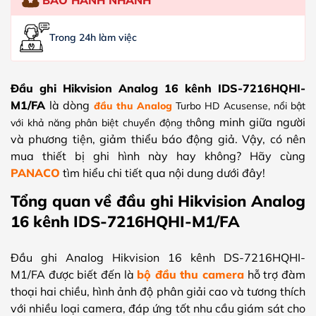
Trong 24h làm việc
Đầu ghi Hikvision Analog 16 kênh IDS-7216HQHI-
M1/FA
là dòng
đầu thu Analog
Turbo HD Acusense, nổi bật
ông minh giữa người
với khả năng phân biệt chuyển động th
và phương tiện, giảm thiểu báo động giả. Vậy, có nên
mua thiết bị ghi hình này hay không? Hãy cùng
PANACO
tìm hiểu chi tiết qua nội dung dưới đây!
Tổng quan về đầu ghi Hikvision Analog
16 kênh IDS-7216HQHI-M1/FA
Đầu ghi Analog Hikvision 16 kênh DS-7216HQHI-
M1/FA được biết đến là
bộ đầu thu camera
hỗ trợ đàm
thoại hai chiều, hình ảnh độ phân giải cao và tương thích
với nhiều loại camera, đáp ứng tốt nhu cầu giám sát cho