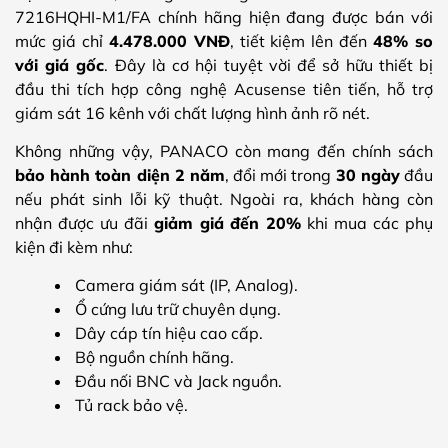
7216HQHI-M1/FA chính hãng hiện đang được bán với
mức giá chỉ
4.478.000 VNĐ
, tiết kiệm lên đến
48% so
với giá gốc
. Đây là cơ hội tuyệt vời để sở hữu thiết bị
đầu thi tích hợp công nghệ Acusense tiên tiến, hỗ trợ
giám sát 16 kênh với chất lượng hình ảnh rõ nét.
Không những vậy, PANACO còn mang đến chính sách
bảo hành toàn diện 2 năm
, đổi mới trong
30 ngày
đầu
nếu phát sinh lỗi kỹ thuật. Ngoài ra, khách hàng còn
nhận được ưu đãi
giảm giá đến 20%
khi mua các phụ
kiện đi kèm như:
Camera giám sát (IP, Analog).
Ổ cứng lưu trữ chuyên dụng.
Dây cáp tín hiệu cao cấp.
Bộ nguồn chính hãng.
Đầu nối BNC và Jack nguồn.
Tủ rack bảo vệ.