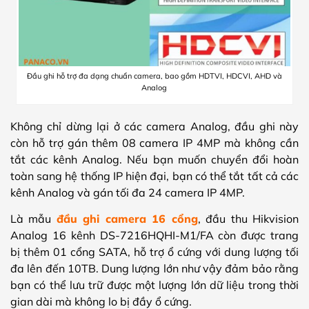
Đầu ghi hỗ trợ đa dạng chuẩn camera, bao gồm HDTVI, HDCVI, AHD và
Analog
Không chỉ dừng lại ở các camera Analog, đầu ghi này
còn hỗ trợ gán thêm 08 camera IP 4MP mà không cần
tắt các kênh Analog. Nếu bạn muốn chuyển đổi hoàn
toàn sang hệ thống IP hiện đại, bạn có thể tắt tất cả các
kênh Analog và gán tối đa 24 camera IP 4MP.
Là mẫu
đầu ghi camera 16 cổng
, đầu thu Hikvision
Analog 16 kênh DS-7216HQHI-M1/FA còn được trang
bị thêm 01 cổng SATA, hỗ trợ ổ cứng với dung lượng tối
đa lên đến 10TB. Dung lượng lớn như vậy đảm bảo rằng
bạn có thể lưu trữ được một lượng lớn dữ liệu trong thời
gian dài mà không lo bị đầy ổ cứng.