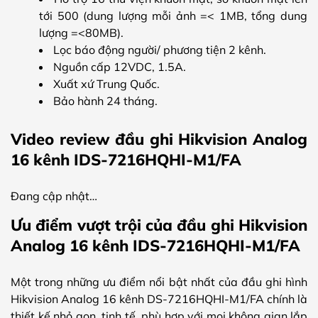
tới 500 (dung lượng mỗi ảnh =< 1MB, tổng dung
lượng =<80MB).
Lọc báo động người/ phương tiện 2 kênh.
Nguồn cấp 12VDC, 1.5A.
Xuất xứ Trung Quốc.
Bảo hành 24 tháng.
Video review đầu ghi Hikvision Analog
16 kênh IDS-7216HQHI-M1/FA
Đang cập nhật…
Ưu điểm vượt trội của đầu ghi Hikvision
Analog 16 kênh IDS-7216HQHI-M1/FA
Một trong những ưu điểm nổi bật nhất của đầu ghi hình
Hikvision Analog 16 kênh DS-7216HQHI-M1/FA chính là
thiết kế nhỏ gọn, tinh tế, phù hợp với mọi không gian lắp