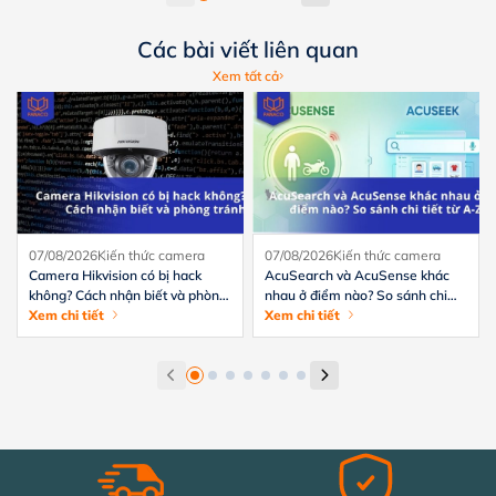
Các bài viết liên quan
Xem tất cả
07/08/2026
Kiến thức camera
07/08/2026
Kiến thức camera
Camera Hikvision có bị hack
AcuSearch và AcuSense khác
không? Cách nhận biết và phòng
nhau ở điểm nào? So sánh chi
tránh hiệu quả
Xem chi tiết
tiết từ A-Z
Xem chi tiết