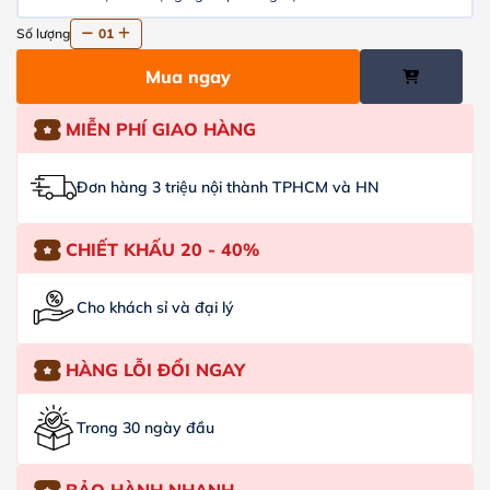
Số lượng
01
Mua ngay
MIỄN PHÍ GIAO HÀNG
Đơn hàng 3 triệu nội thành TPHCM và HN
CHIẾT KHẤU 20 - 40%
Cho khách sỉ và đại lý
HÀNG LỖI ĐỔI NGAY
Trong 30 ngày đầu
BẢO HÀNH NHANH