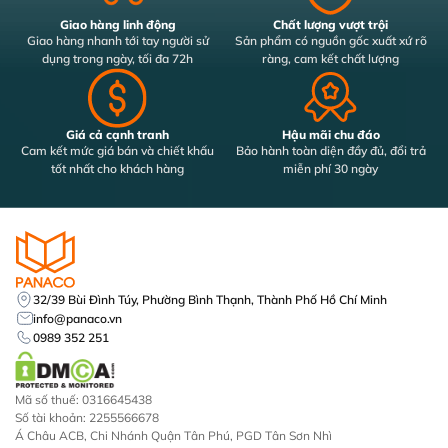
Giao hàng linh động
Chất lượng vượt trội
Giao hàng nhanh tới tay người sử
Sản phẩm có nguồn gốc xuất xứ rõ
dụng trong ngày, tối đa 72h
ràng, cam kết chất lượng
Giá cả cạnh tranh
Hậu mãi chu đáo
Cam kết mức giá bán và chiết khấu
Bảo hành toàn diện đầy đủ, đổi trả
tốt nhất cho khách hàng
miễn phí 30 ngày
32/39 Bùi Đình Túy, Phường Bình Thạnh, Thành Phố Hồ Chí Minh
info@panaco.vn
0989 352 251
Mã số thuế: 0316645438
Số tài khoản: 2255566678
Á Châu ACB, Chi Nhánh Quận Tân Phú, PGD Tân Sơn Nhì