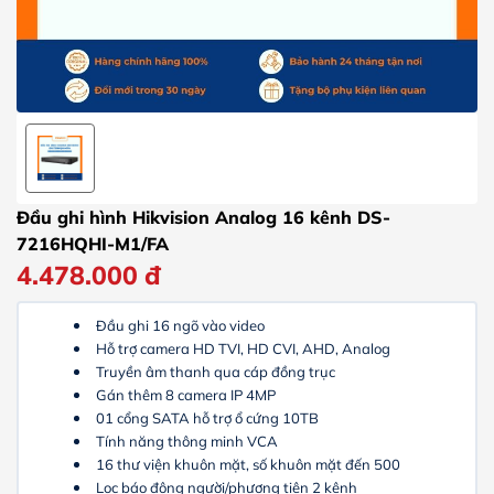
Đầu ghi hình Hikvision Analog 16 kênh DS-
7216HQHI-M1/FA
4.478.000
đ
Đầu ghi 16 ngõ vào video
Hỗ trợ camera HD TVI, HD CVI, AHD, Analog
Truyền âm thanh qua cáp đồng trục
Gán thêm 8 camera IP 4MP
01 cổng SATA hỗ trợ ổ cứng 10TB
Tính năng thông minh VCA
16 thư viện khuôn mặt, số khuôn mặt đến 500
Lọc báo động người/phương tiện 2 kênh