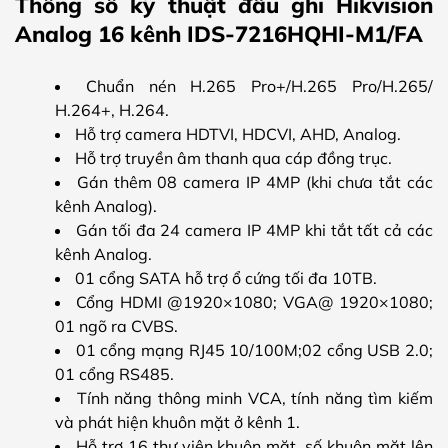
Thông số kỹ thuật đầu ghi Hikvision
Analog 16 kênh IDS-7216HQHI-M1/FA
Chuẩn nén H.265 Pro+/H.265 Pro/H.265/
H.264+, H.264.
Hỗ trợ camera HDTVI, HDCVI, AHD, Analog.
Hỗ trợ truyền âm thanh qua cáp đồng trục.
Gán thêm 08 camera IP 4MP (khi chưa tắt các
kênh Analog).
Gán tối đa 24 camera IP 4MP khi tắt tất cả các
kênh Analog.
01 cổng SATA hỗ trợ ổ cứng tối đa 10TB.
Cổng HDMI @1920×1080; VGA@ 1920×1080;
01 ngõ ra CVBS.
01 cổng mạng RJ45 10/100M;02 cổng USB 2.0;
01 cổng RS485.
Tính năng thông minh VCA, tính năng tìm kiếm
và phát hiện khuôn mặt ở kênh 1.
Hỗ trợ 16 thư viện khuôn mặt, số khuôn mặt lên