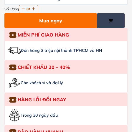
Số lượng
01
Mua ngay
MIỄN PHÍ GIAO HÀNG
Đơn hàng 3 triệu nội thành TPHCM và HN
CHIẾT KHẤU 20 - 40%
Cho khách sỉ và đại lý
HÀNG LỖI ĐỔI NGAY
Trong 30 ngày đầu
BẢO HÀNH NHANH