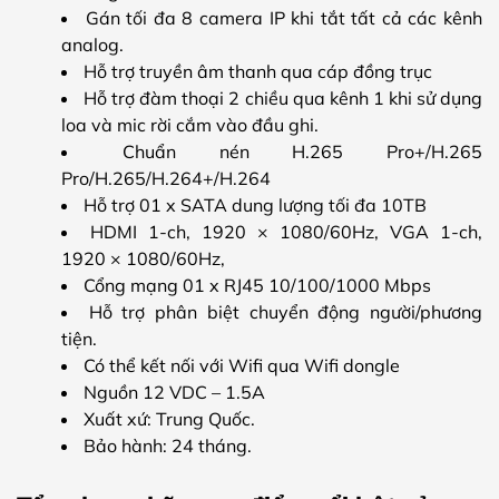
Gán tối đa 8 camera IP khi tắt tất cả các kênh
analog.
Hỗ trợ truyền âm thanh qua cáp đồng trục
Hỗ trợ đàm thoại 2 chiều qua kênh 1 khi sử dụng
loa và mic rời cắm vào đầu ghi.
Chuẩn nén H.265 Pro+/H.265
Pro/H.265/H.264+/H.264
Hỗ trợ 01 x SATA dung lượng tối đa 10TB
HDMI 1-ch, 1920 × 1080/60Hz, VGA 1-ch,
1920 × 1080/60Hz,
Cổng mạng 01 x RJ45 10/100/1000 Mbps
Hỗ trợ phân biệt chuyển động người/phương
tiện.
Có thể kết nối với Wifi qua Wifi dongle
Nguồn 12 VDC – 1.5A
Xuất xứ: Trung Quốc.
Bảo hành: 24 tháng.​