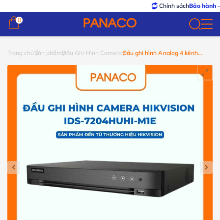
Chính sách
Bảo hành – Đổi trả
0
0
Trang chủ
Sản phẩm
Đầu Ghi Hình Camera
Đầu ghi hình Analog 4 kênh
Hikvision iDS-7204HUHI-M1/E