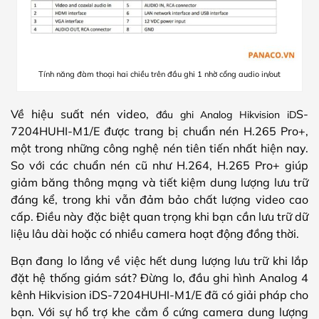
Tính năng đàm thoại hai chiều trên đầu ghi 1 nhờ cổng audio in/out
Về hiệu suất nén video,
S-
đầu ghi Analog Hikvision iD
7204HUHI-M1/E được trang bị chuẩn nén H.265 Pro+,
một trong những công nghệ nén tiên tiến nhất hiện nay.
So với các chuẩn nén cũ như H.264, H.265 Pro+ giúp
giảm băng thông mạng và tiết kiệm dung lượng lưu trữ
đáng kể, trong khi vẫn đảm bảo chất lượng video cao
cấp. Điều này đặc biệt quan trọng khi bạn cần lưu trữ dữ
liệu lâu dài hoặc có nhiều camera hoạt động đồng thời.
Bạn đang lo lắng về việc hết dung lượng lưu trữ khi lắp
đặt hệ thống giám sát? Đừng lo, đầu ghi hình Analog 4
kênh Hikvision iDS-7204HUHI-M1/E đã có giải pháp cho
bạn. Với sự hổ trợ khe cắm ổ cứng camera dung lượng