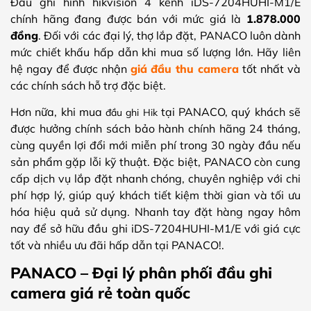
Đầu ghi hình hikvision 4 kênh iDS-7204HUHI-M1/E
chính hãng đang được bán với mức giá là
1.878.000
đồng
. Đối với các đại lý, thợ lắp đặt, PANACO luôn dành
mức chiết khấu hấp dẫn khi mua số lượng lớn. Hãy liên
hệ ngay để được nhận
giá đầu thu camera
tốt nhất và
các chính sách hỗ trợ đặc biệt.
Hơn nữa, khi mua
tại PANACO, quý khách sẽ
đầu ghi Hik
được hưởng chính sách bảo hành chính hãng 24 tháng,
cùng quyền lợi đổi mới miễn phí trong 30 ngày đầu nếu
sản phẩm gặp lỗi kỹ thuật. Đặc biệt, PANACO còn cung
cấp dịch vụ lắp đặt nhanh chóng, chuyên nghiệp với chi
phí hợp lý, giúp quý khách tiết kiệm thời gian và tối ưu
hóa hiệu quả sử dụng. Nhanh tay đặt hàng ngay hôm
nay để sở hữu đầu ghi iDS-7204HUHI-M1/E với giá cực
tốt và nhiều ưu đãi hấp dẫn tại PANACO!
.
PANACO – Đại lý phân phối đầu ghi
camera giá rẻ toàn quốc