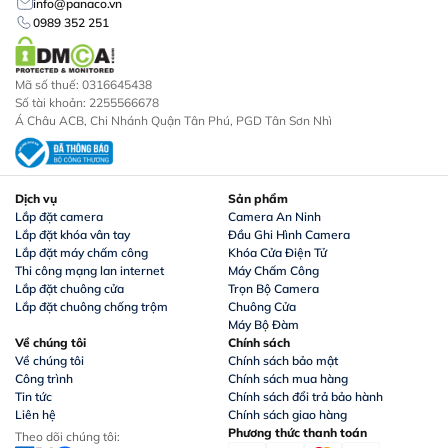
info@panaco.vn
0989 352 251
Mã số thuế: 0316645438
Số tài khoản: 2255566678
Á Châu ACB, Chi Nhánh Quận Tân Phú, PGD Tân Sơn Nhì
Dịch vụ
Sản phẩm
Lắp đặt camera
Camera An Ninh
Lắp đặt khóa vân tay
Đầu Ghi Hình Camera
Lắp đặt máy chấm công
Khóa Cửa Điện Tử
Thi công mạng lan internet
Máy Chấm Công
Lắp đặt chuông cửa
Trọn Bộ Camera
Lắp đặt chuông chống trộm
Chuông Cửa
Máy Bộ Đàm
Về chúng tôi
Chính sách
Về chúng tôi
Chính sách bảo mật
Công trình
Chính sách mua hàng
Tin tức
Chính sách đổi trả bảo hành
Liên hệ
Chính sách giao hàng
Phương thức thanh toán
Theo dõi chúng tôi: