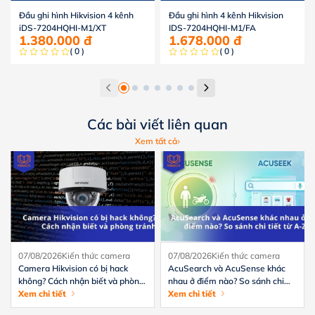
Đầu ghi hình Hikvision 4 kênh
Đầu ghi hình 4 kênh Hikvision
iDS-7204HQHI-M1/XT
IDS-7204HQHI-M1/FA
1.380.000
đ
1.678.000
đ
( 0 )
( 0 )
Các bài viết liên quan
Xem tất cả
07/08/2026
Kiến thức camera
07/08/2026
Kiến thức camera
Camera Hikvision có bị hack
AcuSearch và AcuSense khác
không? Cách nhận biết và phòng
nhau ở điểm nào? So sánh chi
tránh hiệu quả
Xem chi tiết
tiết từ A-Z
Xem chi tiết