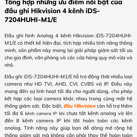
Tổng hợp những ưu điểm nổi bật của
đầu ghi Hikvision 4 kênh iDS-
7204HUHI-M1/E
Đầu ghi hình Analog 4 kênh Hikvision iDS-7204HUHI-
M1/E có thiết kế hiện đại, tích hợp nhiều tính năng thông
minh, sản phẩm này mang lại giải pháp giám sát tối ưu
cho gia đình, văn phòng và các cửa hàng quy mô vừa và
nhỏ.
Đầu ghi iDS-7204HUHI-M1/E hỗ trợ đồng thời nhiều loại
camera như HD TVI, AHD, CVI, CVBS và IP. Điều này
mang đến sự linh hoạt tối đa cho người dùng, cho phép
kết hợp các loại camera khác nhau trong cùng một hệ
thống giám sát. Đặc biệt,
đầu Hikvision
còn hỗ trợ thêm
tối đa 6
chưa tắt kênh analog và lên
kênh camera IP khi
đến 8 kênh camera IP khi tắt hoàn toàn các kênh
analog. Tính năng này giúp bạn dễ dàng mở rộng hệ
thống giám sát mà không cần phải thay thế hoàn toàn