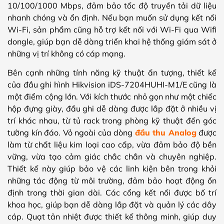
10/100/1000 Mbps, đảm bảo tốc độ truyền tải dữ liệu
nhanh chóng và ổn định. Nếu bạn muốn sử dụng kết nối
Wi-Fi, sản phẩm cũng hỗ trợ kết nối với Wi-Fi qua Wifi
dongle, giúp bạn dễ dàng triển khai hệ thống giám sát ở
những vị trí không có cáp mạng.
Bên cạnh những tính năng kỹ thuật ấn tượng, thiết kế
của đầu ghi hình Hikvision iDS-7204HUHI-M1/E cũng là
một điểm cộng lớn. Với kích thước nhỏ gọn như một chiếc
hộp đựng giày, đầu ghi dễ dàng được lắp đặt ở nhiều vị
trí khác nhau, từ tủ rack trong phòng kỹ thuật đến góc
tường kín đáo. Vỏ ngoài của dòng
đầu thu Analog
được
làm từ chất liệu kim loại cao cấp, vừa đảm bảo độ bền
vững, vừa tạo cảm giác chắc chắn và chuyên nghiệp.
Thiết kế này giúp bảo vệ các linh kiện bên trong khỏi
những tác động từ môi trường, đảm bảo hoạt động ổn
định trong thời gian dài. Các cổng kết nối được bố trí
khoa học, giúp bạn dễ dàng lắp đặt và quản lý các dây
cáp. Quạt tản nhiệt được thiết kế thông minh, giúp duy