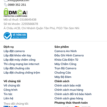
info@panaco.vn
0989 352 251
Mã số thuế: 0316645438
Số tài khoản: 2255566678
Á Châu ACB, Chi Nhánh Quận Tân Phú, PGD Tân Sơn Nhì
Dịch vụ
Sản phẩm
Lắp đặt camera
Camera An Ninh
Lắp đặt khóa vân tay
Đầu Ghi Hình Camera
Lắp đặt máy chấm công
Khóa Cửa Điện Tử
Thi công mạng lan internet
Máy Chấm Công
Lắp đặt chuông cửa
Trọn Bộ Camera
Lắp đặt chuông chống trộm
Chuông Cửa
Máy Bộ Đàm
Về chúng tôi
Chính sách
Về chúng tôi
Chính sách bảo mật
Công trình
Chính sách mua hàng
Tin tức
Chính sách đổi trả bảo hành
Liên hệ
Chính sách giao hàng
Phương thức thanh toán
Theo dõi chúng tôi: