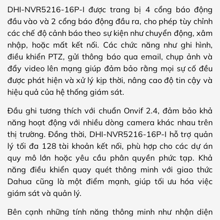
DHI-NVR5216-16P-I được trang bị 4 cổng báo động
đầu vào và 2 cổng báo động đầu ra, cho phép tùy chỉnh
các chế độ cảnh báo theo sự kiện như chuyển động, xâm
nhập, hoặc mất kết nối. Các chức năng như ghi hình,
điều khiển PTZ, gửi thông báo qua email, chụp ảnh và
đẩy video lên mạng giúp đảm bảo rằng mọi sự cố đều
được phát hiện và xử lý kịp thời, nâng cao độ tin cậy và
hiệu quả của hệ thống giám sát.
Đầu ghi tương thích với chuẩn Onvif 2.4, đảm bảo khả
năng hoạt động với nhiều dòng camera khác nhau trên
thị trường. Đồng thời, DHI-NVR5216-16P-I hỗ trợ quản
lý tối đa 128 tài khoản kết nối, phù hợp cho các dự án
quy mô lớn hoặc yêu cầu phân quyền phức tạp. Khả
năng điều khiển quay quét thông minh với giao thức
Dahua cũng là một điểm mạnh, giúp tối ưu hóa việc
giám sát và quản lý.
Bên cạnh những tính năng thông minh như nhận diện