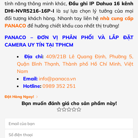
tính năng thông minh khác,
Đầu ghi IP Dahua 16 kênh
DHI-NVR5216-16P-I
là sự lựa chọn lý tưởng của mọi
đối tượng khách hàng. Nhanh tay liên hệ
nhà cung cấp
PANACO
để hưởng chiết khấu cao nhất thị trường!
PANACO – ĐƠN VỊ PHÂN PHỐI VÀ LẮP ĐẶT
CAMERA UY TÍN TẠI TPHCM
Địa chỉ
:
409/21B Lê Quang Định, Phường 5,
Quận Bình Thạnh, Thành phố Hồ Chí Minh, Việt
Nam
Email:
info@panaco.vn
Hotline
:
0989 352 251
Đặt Hàng Ngay!
Bạn muốn đánh giá cho sản phẩm này!