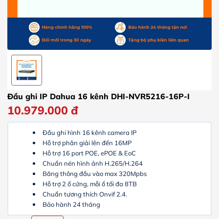
Đầu ghi IP Dahua 16 kênh DHI-NVR5216-16P-I
10.979.000
đ
Đầu ghi hình 16 kênh camera IP
Hỗ trợ phân giải lên đến 16MP
Hỗ trợ 16 port POE, ePOE & EoC
Chuẩn nén hình ảnh H.265/H.264
Băng thông đầu vào max 320Mpbs
Hỗ trợ 2 ổ cứng, mỗi ổ tối đa 8TB
Chuẩn tương thích Onvif 2.4.
Bảo hành 24 tháng