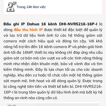
Trong 24h làm việc
Đầu ghi IP Dahua 16 kênh DHI-NVR5216-16P-I
là
dòng
đầu thu hình IP
được thiết kế đặc biệt để quản lý
và lưu trữ dữ liệu hình ảnh từ các hệ thống giám sát
camera một cách hiệu quả và đáng tin cậy. Với khả
năng hỗ trợ lên đến 16 kênh camera IP và phân giải hình
ảnh tối đa 16MP, thiết bị này không chỉ đáp ứng nhu cầu
giám sát cơ bản mà còn vượt xa với các tính năng thông
minh như nhận diện khuôn mặt, bảo vệ vành đai và tìm
kiếm thông minh. Đây là lựa chọn tối ưu cho các doanh
nghiệp, khu dân cư hoặc tổ chức cần một hệ thống giám
sát mạnh mẽ, linh hoạt và dễ dàng quản lý. Được trang
bị công nghệ tiên tiến và thiết kế bền bỉ, DHI-NVR5216-
16P-I là trung tâm quản lý dữ liệu hình ảnh mà bất kỳ hệ
thống an ninh nào cũng cần có.