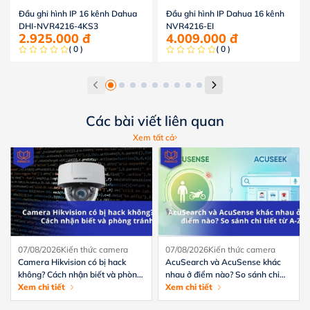
Đầu ghi hình IP 16 kênh Dahua
Đầu ghi hình IP Dahua 16 kênh
DHI-NVR4216-4KS3
NVR4216-EI
2.925.000
đ
4.009.000
đ
( 0 )
( 0 )
Các bài viết liên quan
Xem tất cả
07/08/2026
Kiến thức camera
07/08/2026
Kiến thức camera
Camera Hikvision có bị hack
AcuSearch và AcuSense khác
không? Cách nhận biết và phòng
nhau ở điểm nào? So sánh chi
tránh hiệu quả
Xem chi tiết
tiết từ A-Z
Xem chi tiết