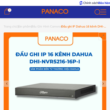
Chính sách
Bảo hành – 
0
0
Trang chủ
Sản phẩm
Đầu Ghi Hình Camera
Đầu ghi IP Dahua 16 kênh DHI-
NVR5216-16P-I