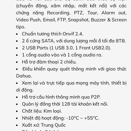
(chuyển động, xâm nhập, mất kết nối) với các
chứng năng Recording, PTZ, Tour, Alarm out,
Video Push, Email, FTP, Snapshot, Buzzer & Screen
tips.
Chuẩn tương thích Onvif 2.4.
2 ổ cứng SATA, với dung lượng mỗi ổ tối đa 8TB.
2 USB Ports (1 USB 3.0, 1 Front USB2.0).
1 cổng audio vào và 1 cổng audio ra.
Hỗ trợ đàm thoại 2 chiều.
Điều khiển quay quét thông minh với giao thức
Dahua.
Xem lại và trực tiếp qua mạng máy tính, thiết bị
di động.
Hỗ trợ cấu hình thông minh qua P2P.
Quản lý đồng thời 128 tài khoản kết nối.
Chất liệu: Kim loại.
Nhiệt độ hoạt động: -10°C ~ +55°C.
Xuất xứ: Trung Quốc