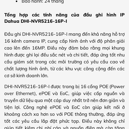
Bảo hành: 24 tháng
Tổng hợp các tính năng của đầu ghi hình IP
Dahua DHI-NVR5216-16P-I
Đầu ghi DHI-NVR5216-16P-I mang đến khả năng hỗ trợ
16 kênh camera IP, cung cấp hình ảnh với độ phân giải
cao lên đến 16MP. Điều này đảm bảo rằng mọi khung
hình được ghi lại đều sắc nét và chi tiết, đáp ứng tốt nhu
cầu giám sát trong các môi trường có yêu cầu cao về
chất lượng hình ảnh, từ các khu vực công cộng đến các
cơ sở kinh doanh lớn.
DHI-NVR5216-16P-I được trang bị 16 cổng POE (Power
over Ethernet), ePOE và EoC, giúp việc cấp nguồn và
truyền dữ liệu qua một cáp duy nhất trở nên đơn giản và
tiện lợi. Công nghệ ePOE và EoC còn giúp kết nối ở
khoảng cách xa hơn so với POE thông thường, đáp ứng
tốt các yêu cầu lắp đặt phức tạp. Điều này không chỉ
giúp tiết kiệm chi phí cáp và nguồn điện mà còn tăng