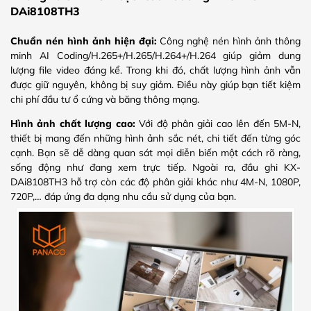
DAi8108TH3
Chuẩn nén hình ảnh hiện đại:
Công nghệ nén hình ảnh thông
minh AI Coding/H.265+/H.265/H.264+/H.264 giúp giảm dung
lượng file video đáng kể. Trong khi đó, chất lượng hình ảnh vẫn
được giữ nguyên, không bị suy giảm. Điều này giúp bạn tiết kiệm
chi phí đầu tư ổ cứng và băng thông mạng.
Hình ảnh chất lượng cao:
Với độ phân giải cao lên đến 5M-N,
thiết bị mang đến những hình ảnh sắc nét, chi tiết đến từng góc
cạnh. Bạn sẽ dễ dàng quan sát mọi diễn biến một cách rõ ràng,
sống động như đang xem trực tiếp. Ngoài ra, đầu ghi KX-
DAi8108TH3 hỗ trợ còn các độ phân giải khác như 4M-N, 1080P,
720P,… đáp ứng đa dạng nhu cầu sử dụng của bạn.