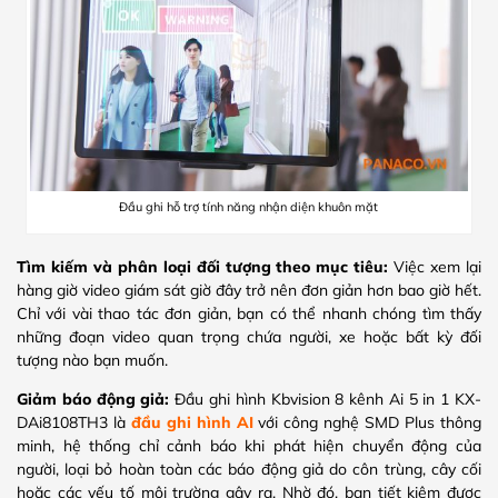
Đầu ghi hỗ trợ tính năng nhận diện khuôn mặt
Tìm kiếm và phân loại đối tượng theo mục tiêu:
Việc xem lại
hàng giờ video giám sát giờ đây trở nên đơn giản hơn bao giờ hết.
Chỉ với vài thao tác đơn giản, bạn có thể nhanh chóng tìm thấy
những đoạn video quan trọng chứa người, xe hoặc bất kỳ đối
tượng nào bạn muốn.
Giảm báo động giả:
Đầu ghi hình Kbvision 8 kênh Ai 5 in 1 KX-
DAi8108TH3 là
đầu ghi hình AI
với công nghệ SMD Plus thông
minh, hệ thống chỉ cảnh báo khi phát hiện chuyển động của
người, loại bỏ hoàn toàn các báo động giả do côn trùng, cây cối
hoặc các yếu tố môi trường gây ra. Nhờ đó, bạn tiết kiệm được