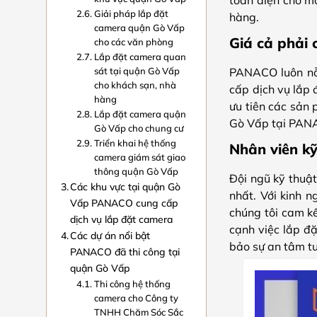
toàn diện cho mọ
Giải pháp lắp đặt
hàng.
camera quận Gò Vấp
Giá cả phải 
cho các văn phòng
Lắp đặt camera quan
sát tại quận Gò Vấp
PANACO luôn nỗ 
cho khách sạn, nhà
cấp dịch vụ lắp 
hàng
ưu tiên các sản 
Lắp đặt camera quận
Gò Vấp tại PAN
Gò Vấp cho chung cư
Triển khai hệ thống
Nhân viên kỹ
camera giám sát giao
thông quận Gò Vấp
Đội ngũ kỹ thuậ
Các khu vực tại quận Gò
nhất. Với kinh 
Vấp PANACO cung cấp
chúng tôi cam k
dịch vụ lắp đặt camera
cạnh việc lắp đ
Các dự án nổi bật
bảo sự an tâm tu
PANACO đã thi công tại
quận Gò Vấp
Thi công hệ thống
camera cho Công ty
TNHH Chăm Sóc Sắc