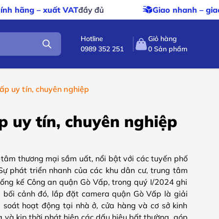
Giao nhanh – giao miễn phí
cho đơn hàng trên 5
Hotline
Giỏ hàng
0989 352 251
0
Sản phẩm
ấp uy tín, chuyên nghiệp
 uy tín, chuyên nghiệp
tâm thương mại sầm uất, nổi bật với các tuyến phố
 phát triển nhanh của các khu dân cư, trung tâm
hống kế Công an quận Gò Vấp, trong quý I/2024 ghi
g bối cảnh đó, lắp đặt camera quận Gò Vấp là giải
m soát hoạt động tại nhà ở, cửa hàng và cơ sở kinh
 và kịp thời phát hiện các dấu hiệu bất thường, góp