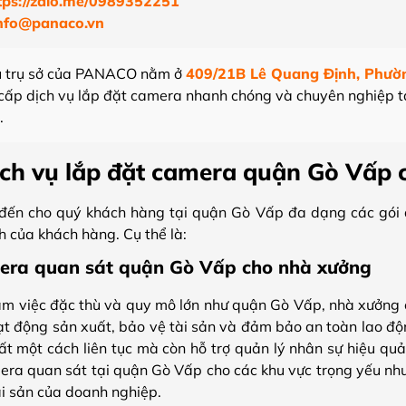
tps://zalo.me/0989352251
nfo@panaco.vn
 trụ sở của PANACO nằm ở
409/21B Lê Quang Định, Phườ
 cấp dịch vụ lắp đặt camera nhanh chóng và chuyên nghiệp t
.
dịch vụ lắp đặt camera quận Gò Vấ
n cho quý khách hàng tại quận Gò Vấp đa dạng các gói d
 của khách hàng. Cụ thể là:
era quan sát quận Gò Vấp cho nhà xưởng
làm việc đặc thù và quy mô lớn như quận Gò Vấp, nhà xưởng
ạt động sản xuất, bảo vệ tài sản và đảm bảo an toàn lao đ
ất một cách liên tục mà còn hỗ trợ quản lý nhân sự hiệu qu
mera quan sát tại quận Gò Vấp cho các khu vực trọng yếu nh
ài sản của doanh nghiệp.