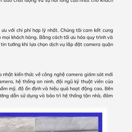
m bảo chất lượng và sự hài lòng cao nhất cho khách
u với chi phí hợp lý nhất. Chúng tôi cam kết cung
a mọi khách hàng. Bằng cách tối ưu hóa quy trình và
 tin tưởng khi lựa chọn dịch vụ lắp đặt camera quận
p nhật kiến thức về công nghệ camera giám sát mới
amera, hệ thống an ninh, đội ngũ kỹ thuật viên của
hẩm mỹ, độ ổn định và hiệu quả hoạt động cao. Bên
ướng dẫn sử dụng và bảo trì hệ thống tận nhà, đảm