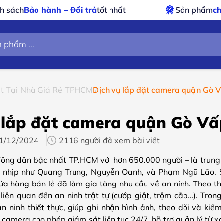
hất
Sản phẩm
chính hãng – xuất VAT
đầy đủ
át Tại Nhà Giá Rẻ TPHCM
Dịch vụ lắp đặt camera quận Gò V
 lắp đặt camera quận Gò Vấp
1/12/2024
2116 người đã xem bài viết
ông dân bậc nhất TP.HCM với hơn 650.000 người – là trung 
 nhịp như Quang Trung, Nguyễn Oanh, và Phạm Ngũ Lão. Sự
ửa hàng bán lẻ đã làm gia tăng nhu cầu về an ninh. Theo t
liên quan đến an ninh trật tự (cướp giật, trộm cắp…). Tron
n ninh thiết thực, giúp ghi nhận hình ảnh, theo dõi và kiể
camera cho phép giám sát liên tục 24/7, hỗ trợ quản lý từ xa