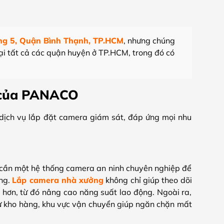
ng 5, Quận Bình Thạnh, TP.HCM
, nhưng chúng
ại tất cả các quận huyện ở TP.HCM, trong đó có
p của PANACO
ịch vụ lắp đặt camera giám sát, đáp ứng mọi nhu
 cần một hệ thống camera an ninh chuyên nghiệp để
ộng.
Lắp camera nhà xưởng
không chỉ giúp theo dõi
ả hơn, từ đó nâng cao năng suất lao động. Ngoài ra,
ư kho hàng, khu vực vận chuyển giúp ngăn chặn mất