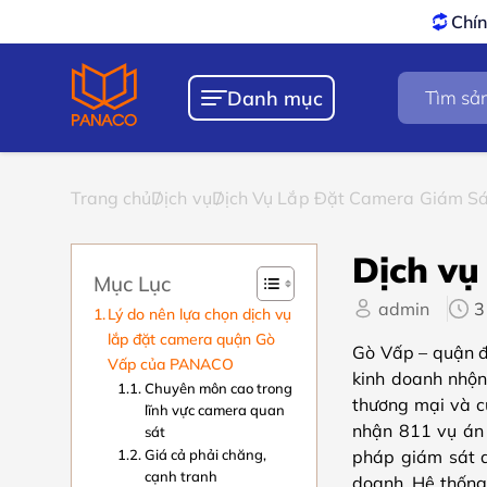
Chính sách
Bảo hành – Đổi trả
tốt n
Tìm
Danh mục
kiếm
sản
phẩm
Trang chủ
Dịch vụ
Dịch Vụ Lắp Đặt Camera Giám S
Dịch vụ
Mục Lục
admin
3
Lý do nên lựa chọn dịch vụ
lắp đặt camera quận Gò
Gò Vấp – quận đ
Vấp của PANACO
kinh doanh nhộn
Chuyên môn cao trong
thương mại và c
lĩnh vực camera quan
nhận 811 vụ án 
sát
Giá cả phải chăng,
pháp giám sát a
cạnh tranh
doanh. Hệ thống 