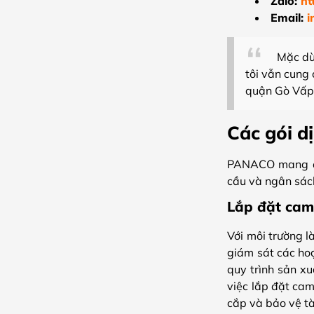
Zalo:
ht
Email:
i
Mặc dù
tôi vẫn cung
quận Gò Vấp
Các gói 
PANACO mang đế
cầu và ngân sách
Lắp đặt cam
Với môi trường 
giám sát các ho
quy trình sản xu
việc lắp đặt ca
cắp và bảo vệ t