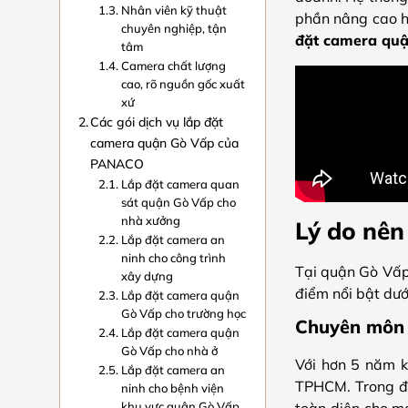
Nhân viên kỹ thuật
phần nâng cao hi
chuyên nghiệp, tận
đặt camera qu
tâm
Camera chất lượng
cao, rõ nguồn gốc xuất
xứ
Các gói dịch vụ lắp đặt
camera quận Gò Vấp của
PANACO
Lắp đặt camera quan
sát quận Gò Vấp cho
nhà xưởng
Lý do nên
Lắp đặt camera an
ninh cho công trình
Tại quận Gò Vấp,
xây dựng
điểm nổi bật dướ
Lắp đặt camera quận
Gò Vấp cho trường học
Chuyên môn 
Lắp đặt camera quận
Gò Vấp cho nhà ở
Với hơn 5 năm k
Lắp đặt camera an
TPHCM. Trong đó
ninh cho bệnh viện
khu vực quận Gò Vấp