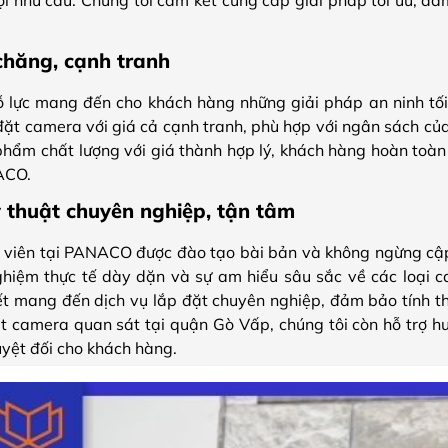
i nhu cầu. Chúng tôi cam kết cung cấp giải pháp tối ưu, đả
chăng, cạnh tranh
lực mang đến cho khách hàng những giải pháp an ninh tối ư
đặt camera với giá cả cạnh tranh, phù hợp với ngân sách củ
phẩm chất lượng với giá thành hợp lý, khách hàng hoàn toàn
ACO.
 thuật chuyên nghiệp, tận tâm
t viên tại PANACO được đào tạo bài bản và không ngừng cậ
nghiệm thực tế dày dặn và sự am hiểu sâu sắc về các loại c
ết mang đến dịch vụ lắp đặt chuyên nghiệp, đảm bảo tính t
ặt camera quan sát tại quận Gò Vấp, chúng tôi còn hỗ trợ h
yệt đối cho khách hàng.