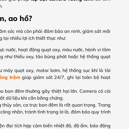
h.
m, ao hồ?
chăm sóc mà còn phải đảm bảo an ninh, giám sát môi
i nhiều lợi ích thiết thực như:
mực nước, hoạt động quạt oxy, màu nước, hành vi tôm
ng như thiếu oxy, tảo bùng phát hoặc hệ thống quạt
ư máy quạt oxy, motor bơm, hệ thống sục khí là tài
ống trộm
giúp giám sát 24/7, ghi lại toàn bộ hoạt
o ban đêm thường gây thiệt hại lớn. Camera có còi
ất dữ liệu khi cần bằng chứng.
 thủy sản, ca trực ban đêm là rất quan trọng. Trang
công nhân, tránh tình trạng lơ là, đảm bảo quy trình
n đại tích hợp cảm biến nhiệt độ, độ ẩm, báo động