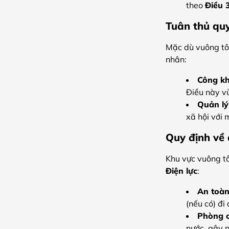
theo
Điều 
Tuân thủ quy
Mặc dù vuông tôm
nhân:
Công kh
Điều này v
Quản lý
xã hội với 
Quy định về 
Khu vực vuông t
Điện lực
:
An toàn
(nếu có) đi
Phòng c
nước, gây n