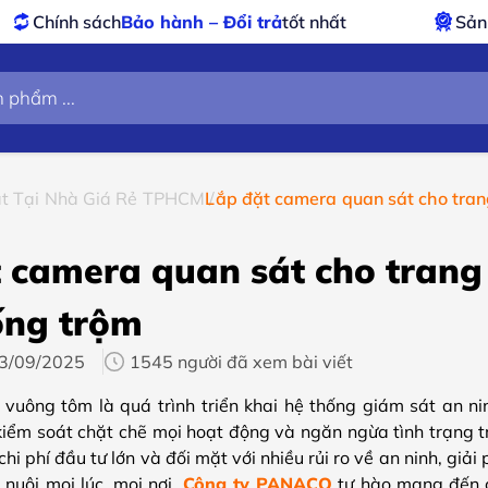
nh – Đổi trả
tốt nhất
Sản phẩm
chính hãng – 
át Tại Nhà Giá Rẻ TPHCM
Lắp đặt camera quan sát cho tran
 camera quan sát cho trang 
ống trộm
3/09/2025
1545 người đã xem bài viết
vuông tôm là quá trình triển khai hệ thống giám sát an nin
iểm soát chặt chẽ mọi hoạt động và ngăn ngừa tình trạng t
chi phí đầu tư lớn và đối mặt với nhiều rủi ro về an ninh, giả
nuôi mọi lúc, mọi nơi.
Công ty PANACO
tự hào mang đến c