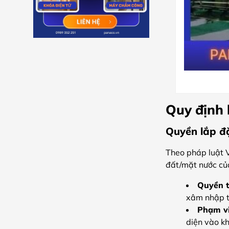
Quy định 
Quyền lắp đ
Theo pháp luật 
đất/mặt nước củ
Quyền t
xâm nhập t
Phạm vi
diện vào k