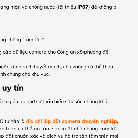
kháng mặn và chống nước (tối thiểu
IP67
) để không bị
ng chống “tôm tặc”:
ng cấp dữ liệu camera cho Công an xã/phường để
oặc kênh rạch huyết mạch, chủ vuông có thể thỏa
inh chung cho khu vực.
uy tín
h giá cao nhờ sự thấu hiểu sâu sắc những khó
O tự hào là
địa chỉ lắp đặt camera chuyên nghiệp
,
n toàn có thể an tâm sản xuất nhờ những cam kết
lắp đặt chuẩn xác và dịch vụ hỗ trợ tận tâm trên mọi