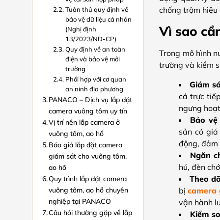
chống trộm hiệu 
Tuân thủ quy định về
bảo vệ dữ liệu cá nhân
Vì sao cầ
(Nghị định
13/2023/NĐ-CP)
Quy định về an toàn
Trong mô hình nu
điện và bảo vệ môi
trường và kiểm s
trường
Phối hợp với cơ quan
Giám sá
an ninh địa phương
cá trực ti
PANACO – Dịch vụ lắp đặt
ngưng hoạt
camera vuông tôm uy tín
Bảo vệ
Vị trí nên lắp camera ở
sản có giá
vuông tôm, ao hồ
động, đảm b
Báo giá lắp đặt camera
Ngăn ch
giám sát cho vuông tôm,
hú, đèn chớ
ao hồ
Quy trình lắp đặt camera
Theo dõ
vuông tôm, ao hồ chuyên
bị
camera 
nghiệp tại PANACO
vận hành l
Câu hỏi thường gặp về lắp
Kiểm so