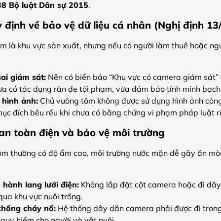
38 Bộ luật Dân sự 2015
.
 định về bảo vệ dữ liệu cá nhân (Nghị định 1
 là khu vực sản xuất, nhưng nếu có người làm thuê hoặc người
ai giám sát:
Nên có biển báo “Khu vực có camera giám sát” tạ
ừa có tác dụng răn đe tội phạm, vừa đảm bảo tính minh bạch
 hình ảnh:
Chủ vuông tôm không được sử dụng hình ảnh công
mục đích bêu rếu khi chưa có bằng chứng vi phạm pháp luật r
an toàn điện và bảo vệ môi trường
ôm thường có độ ẩm cao, môi trường nước mặn dễ gây ăn mòn
 hành lang lưới điện:
Không lắp đặt cột camera hoặc đi dây 
 qua khu vực nuôi trồng.
hống cháy nổ:
Hệ thống dây dẫn camera phải được đi trong 
guy hiểm cho người và vật nuôi.