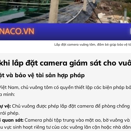
Lắp đặt camera vuông tôm, đầm bè giúp bảo vệ tà
khi lắp đặt camera giám sát cho vu
ặt và bảo vệ tài sản hợp pháp
Việt Nam, chủ vuông tôm có quyền thiết lập các biện pháp b
a mình:
ự vệ:
Chủ vuông được phép lắp đặt camera để phòng chống m
rái phép.
 quan sát:
Camera phải tập trung vào mặt ao, bờ vuông và cá
hu vực sinh hoạt riêng tư của các vuông lân cận hoặc nhà dâ