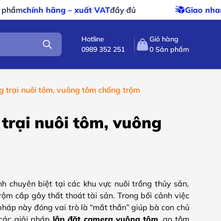
xuất VAT
đầy đủ
Giao nhanh – giao miễn phí
ch
Hotline
Giỏ hàng
0989 352 251
0
Sản phẩm
g trại nuôi tôm, vuông tôm chống trộm
trại nuôi tôm, vuông
h chuyên biệt tại các khu vực nuôi trồng thủy sản,
rộm cắp gây thất thoát tài sản
.
Trong bối cảnh việc
i pháp này đóng vai trò là “mắt thần” giúp bà con chủ
ác giải pháp
lắp đặt camera vuông tôm
, ao tôm