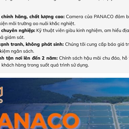
ị chính hãng, chất lượng cao:
Camera của PANACO đảm bảo 
kiện môi trường ao nuôi khắc nghiệt.
 chuyên nghiệp:
Kỹ thuật viên giàu kinh nghiệm, am hiểu địa
uả giám sát.
cạnh tranh, không phát sinh:
Chúng tôi cung cấp báo giá tr
 kiệm ngân sách.
h tận nơi lên đến 2 năm:
Chính sách hậu mãi chu đáo, hỗ 
 khách hàng trong suốt quá trình sử dụng.