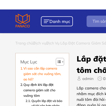
Chính sách
Bảo hà
Tìm
Danh mục
kiếm
sản
phẩm
Trang chủ
Dịch vụ
Dịch Vụ Lắp Đặt Camera Giám S
Lắp đặt
Mục Lục
tôm ch
Vì sao cần lắp camera
giám sát cho vuông tôm,
admin
0
ao hồ?
Quy định khi lắp đặt
Lắp camera cho 
camera giám sát cho
nhằm mục đích k
vuông tôm
nuôi tôm đòi hỏi 
Quyền lắp đặt và bảo
động quản lý ao 
vệ tài sản hợp pháp