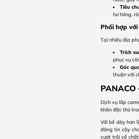
Tiêu chu
hư hỏng, rá
Phối hợp với
Tại nhiều địa p
Trích xu
phục vụ côn
Góc qua
thuận với 
PANACO – 
Dịch vụ lắp cam
khăn đặc thù tro
Với bề dày hơn 5
đáng tin cậy ch
vượt trội về chấ