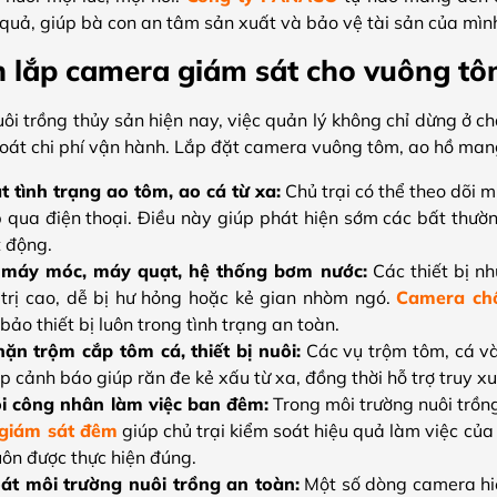
quả, giúp bà con an tâm sản xuất và bảo vệ tài sản của mìn
n lắp camera giám sát cho vuông tô
ôi trồng thủy sản hiện nay, việc quản lý không chỉ dừng ở 
oát chi phí vận hành. Lắp đặt camera vuông tôm, ao hồ mang lạ
t tình trạng ao tôm, ao cá từ xa:
Chủ trại có thể theo dõi 
ếp qua điện thoại. Điều này giúp phát hiện sớm các bất thườ
 động.
 máy móc, máy quạt, hệ thống bơm nước:
Các thiết bị nh
 trị cao, dễ bị hư hỏng hoặc kẻ gian nhòm ngó.
Camera ch
ảo thiết bị luôn trong tình trạng an toàn.
ặn trộm cắp tôm cá, thiết bị nuôi:
Các vụ trộm tôm, cá và
p cảnh báo giúp răn đe kẻ xấu từ xa, đồng thời hỗ trợ truy xu
i công nhân làm việc ban đêm:
Trong môi trường nuôi trồng
giám sát đêm
giúp chủ trại kiểm soát hiệu quả làm việc của 
uôn được thực hiện đúng.
át môi trường nuôi trồng an toàn:
Một số dòng camera hiệ