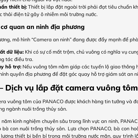
ẩn thiết bị:
Thiết bị lắp đặt ngoài trời phải đạt tiêu chuẩn 
c thải điện tử gây ô nhiễm môi trường nước.
 cơ quan an ninh địa phương
hương, mô hình “Camera an ninh” đang được đẩy mạnh để phò
ất dữ liệu:
Khi có sự cố mất trộm, chủ vuông có nghĩa vụ cu
g tác điều tra.
y hỗ trợ:
Nếu vuông tôm nằm giáp các tuyến lộ giao thông h
chính quyền địa phương để đặt góc quay hỗ trợ giám sát an n
Dịch vụ lắp đặt camera vuông tôm 
era vuông tôm của PANACO được khách hàng tin tưởng và đán
ng ngành nuôi trồng thủy sản.
 năm kinh nghiệm chuyên sâu trong lĩnh vực an ninh
, PANAC
o bà con nuôi trồng thủy sản.
Lựa chọn PANACO, bà con hoà
t lượng thiết bị bền bỉ trong môi trường nước mặn, quy trình 