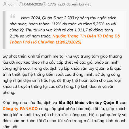
admin
04/04/2025
1775 người đã xem bài viết
Năm 2024, Quận 5 đạt 2.283 tỷ đồng thu ngân sách
nhà nước, hoàn thành 112% dự toán và tăng 8,25% so với
cùng kỳ. Thu từ khu vực kinh tế đạt 1.311,7 tỷ đồng, tăng
2,1% so với năm trước.
Nguồn: Trang Tin Điện Tử Đảng Bộ
Thành Phố Hồ Chí Minh (19/02/02025)
Sự phát triển kinh tế mạnh mẽ tại khu vực trung tâm giao thương
lâu đời này kéo theo nhu cầu cấp thiết về các giải pháp an ninh
công nghệ cao. Trong đó, dịch vụ lắp khóa vân tay Quận 5 là quá
trình thiết lập hệ thống kiểm soát cửa thông minh, sử dụng công
nghệ nhận diện sinh trắc học để thay thế hoàn toàn cho các loại
khóa cơ truyền thống tại các cửa hàng, hộ kinh doanh và văn
phòng.
Đáp ứng nhu cầu đó, d
ịch vụ
lắp đặt khóa vân tay Quận 5
của
Công ty PANACO
cung cấp giải pháp bảo mật tối ưu, giúp khách
hàng kiểm soát truy cập chính xác, nâng cao hiệu quả quản lý và
đảm bảo an toàn tối đa cho tài sản trong môi trường kinh doanh
sầm uất.