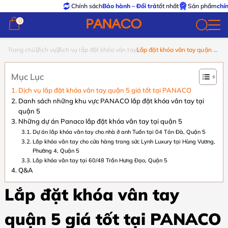
Chính sách
Bảo hành – Đổi trả
tốt nhất
Sản phẩm
chính hã
0
0
Trang chủ
Dịch vụ
Dịch vụ lắp đặt khóa vân tay
Lắp đặt khóa vân tay quận 5
giá tốt tại PANACO
Mục Lục
Dịch vụ lắp đặt khóa vân tay quận 5 giá tốt tại PANACO
Danh sách những khu vực PANACO lắp đặt khóa vân tay tại
quận 5
Những dự án Panaco lắp đặt khóa vân tay tại quận 5
Dự án lắp khóa vân tay cho nhà ở anh Tuấn tại 04 Tản Đà, Quận 5
Lắp khóa vân tay cho cửa hàng trang sức Lynh Luxury tại Hùng Vương,
Phường 4, Quận 5
Lắp khóa vân tay tại 60/48 Trần Hưng Đạo, Quận 5
Q&A
Lắp đặt khóa vân tay
quận 5 giá tốt tại PANACO