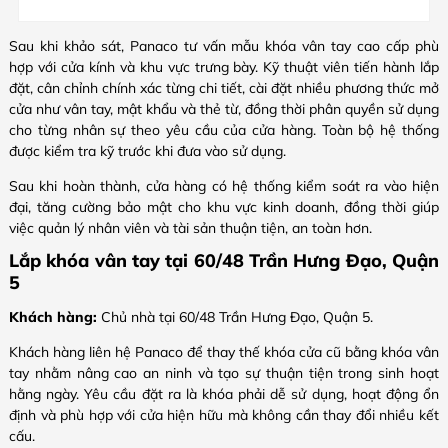
Sau khi khảo sát, Panaco tư vấn mẫu khóa vân tay cao cấp phù
hợp với cửa kính và khu vực trưng bày. Kỹ thuật viên tiến hành lắp
đặt, cân chỉnh chính xác từng chi tiết, cài đặt nhiều phương thức mở
cửa như vân tay, mật khẩu và thẻ từ, đồng thời phân quyền sử dụng
cho từng nhân sự theo yêu cầu của cửa hàng. Toàn bộ hệ thống
được kiểm tra kỹ trước khi đưa vào sử dụng.
Sau khi hoàn thành, cửa hàng có hệ thống kiểm soát ra vào hiện
đại, tăng cường bảo mật cho khu vực kinh doanh, đồng thời giúp
việc quản lý nhân viên và tài sản thuận tiện, an toàn hơn.
Lắp khóa vân tay tại 60/48 Trần Hưng Đạo, Quận
5
Khách hàng:
Chủ nhà tại 60/48 Trần Hưng Đạo, Quận 5.
Khách hàng liên hệ Panaco để thay thế khóa cửa cũ bằng khóa vân
tay nhằm nâng cao an ninh và tạo sự thuận tiện trong sinh hoạt
hằng ngày. Yêu cầu đặt ra là khóa phải dễ sử dụng, hoạt động ổn
định và phù hợp với cửa hiện hữu mà không cần thay đổi nhiều kết
cấu.