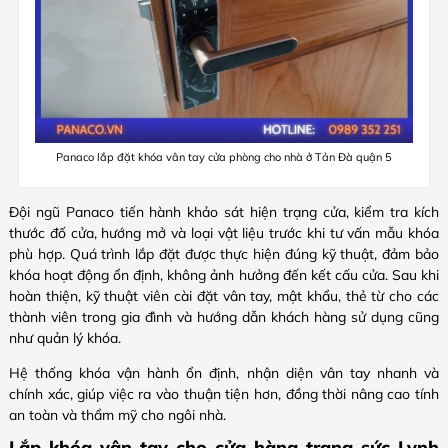
Panaco lắp đặt khóa vân tay cửa phòng cho nhà ở Tản Đà quận 5
Đội ngũ Panaco tiến hành khảo sát hiện trạng cửa, kiểm tra kích
thước đố cửa, hướng mở và loại vật liệu trước khi tư vấn mẫu khóa
phù hợp. Quá trình lắp đặt được thực hiện đúng kỹ thuật, đảm bảo
khóa hoạt động ổn định, không ảnh hưởng đến kết cấu cửa. Sau khi
hoàn thiện, kỹ thuật viên cài đặt vân tay, mật khẩu, thẻ từ cho các
thành viên trong gia đình và hướng dẫn khách hàng sử dụng cũng
như quản lý khóa.
Hệ thống khóa vận hành ổn định, nhận diện vân tay nhanh và
chính xác, giúp việc ra vào thuận tiện hơn, đồng thời nâng cao tính
an toàn và thẩm mỹ cho ngôi nhà.
Lắp khóa vân tay cho cửa hàng trang sức Lynh