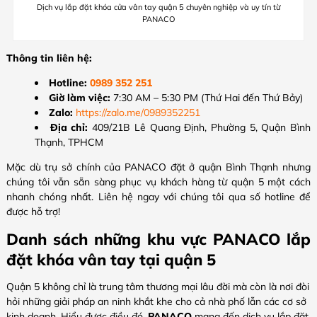
Dịch vụ lắp đặt khóa cửa vân tay quận 5 chuyên nghiệp và uy tín từ
PANACO
Thông tin liên hệ:
Hotline:
0989 352 251
Giờ làm việc:
7:30 AM – 5:30 PM (Thứ Hai đến Thứ Bảy)
Zalo:
https://zalo.me/0989352251
Địa chỉ:
409/21B Lê Quang Định, Phường 5, Quận Bình
Thạnh, TPHCM
Mặc dù trụ sở chính của PANACO đặt ở quận Bình Thạnh nhưng
chúng tôi vẫn sẵn sàng phục vụ khách hàng từ quận 5 một cách
nhanh chóng nhất. Liên hệ ngay với chúng tôi qua số hotline để
được hỗ trợ!
Danh sách những khu vực PANACO lắp
đặt khóa vân tay tại quận 5
Quận 5 không chỉ là trung tâm thương mại lâu đời mà còn là nơi đòi
hỏi những giải pháp an ninh khắt khe cho cả nhà phố lẫn các cơ sở
kinh doanh. Hiểu được điều đó,
PANACO
mang đến dịch vụ lắp đặt