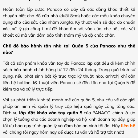
Hoàn toàn lắp được. Panaco có đầy đủ các dòng khóa thiết kế
chuyên biệt cho đố cửa nhỏ (dưới 8cm) hoặc các mẫu khóa chuyên
dụng cho cửa sắt, cửa nhôm Xingfa. Kỹ thuật viên sẽ đạc đo chuẩn
xác, xử lý gia công tỉ mỉ để khóa ôm sát vào cửa, che hết các vết
khoét cũ mà vẫn đảm bảo tính thẩm mỹ và độ chắc chắn.
Chế độ bảo hành tận nhà tại Quận 5 của Panaco như thế
nào?
Tất cả sản phẩm khóa vân tay do Panaco lắp đặt đều đi kèm chính
sách bảo hành chính hãng từ 12 đến 24 tháng. Trong quá trình sử
dụng, nếu phát sinh bất kỳ trục trặc kỹ thuật nào, anh/chị chỉ cần
liên hệ hotline, kỹ thuật viên Panaco sẽ đến tận nhà tại Quận 5 để
kiểm tra và xử lý trực tiếp.
Với sự phát triển kinh tế mạnh mẽ của quận 5, nhu cầu về các giải
pháp an ninh và quản lý truy cập hiệu quả ngày càng tăng cao.
Dịch vụ
lắp đặt khóa vân tay quận 5
của PANACO chính là lựa
chọn lý tưởng cho các doanh nghiệp và hộ kinh doanh tại đây, giúp
tối ưu hóa quy trình quản lý và đảm bảo an ninh tối đa. Hãy
liên hệ
với chúng tôi ngay hôm nay để được tư vấn và hỗ trợ tốt nhất!​