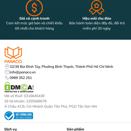
Giá cả cạnh tranh
Hậu mãi chu đáo
Cam kết mức giá bán và chiết khấu
Bảo hành toàn diện đầy đủ, đổi trả
tốt nhất cho khách hàng
miễn phí 30 ngày
32/39 Bùi Đình Túy, Phường Bình Thạnh, Thành Phố Hồ Chí Minh
info@panaco.vn
0989 352 251
Mã số thuế: 0316645438
Số tài khoản: 2255566678
Á Châu ACB, Chi Nhánh Quận Tân Phú, PGD Tân Sơn Nhì
Dịch vụ
Sản phẩm