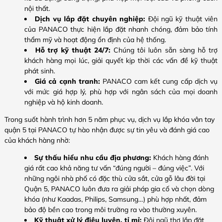
nội thất.
Dịch vụ lắp đặt chuyên nghiệp:
Đội ngũ kỹ thuật viên
của PANACO thực hiện lắp đặt nhanh chóng, đảm bảo tính
thẩm mỹ và hoạt động ổn định của hệ thống.​
Hỗ trợ kỹ thuật 24/7:
Chúng tôi luôn sẵn sàng hỗ trợ
khách hàng mọi lúc, giải quyết kịp thời các vấn đề kỹ thuật
phát sinh.​
Giá cả cạnh tranh:
PANACO cam kết cung cấp dịch vụ
với mức giá hợp lý, phù hợp với ngân sách của mọi doanh
nghiệp và hộ kinh doanh.​
Trong suốt hành trình hơn 5 năm phục vụ, dịch vụ lắp khóa vân tay
quận 5 tại PANACO tự hào nhận được sự tin yêu và đánh giá cao
của khách hàng nhờ:
Sự thấu hiểu nhu cầu địa phương:
Khách hàng đánh
giá rất cao khả năng tư vấn “đúng người – đúng việc”. Với
những ngôi nhà phố có đặc thù cửa sắt, cửa gỗ lâu đời tại
Quận 5, PANACO luôn đưa ra giải pháp gia cố và chọn dòng
khóa (như Kaadas, Philips, Samsung…) phù hợp nhất, đảm
bảo độ bền cao trong môi trường ra vào thường xuyên.
Kỹ thuật xử lý điêu luyện, tỉ mỉ:
Đội ngũ thợ lắp đặt