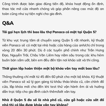
Công trình được bàn giao đúng tiến độ, khóa hoạt động ổn định,
thao tác mở cửa nhanh chóng và góp phần nâng cao mức độ an
toàn cũng như sự tiện nghi cho gia đình.
Q&A
Tôi gọi hẹn lịch thì bao lâu thợ Panaco có mặt tại Quận 5?
Từ khu vực trung tâm di chuyển sang Quận 5 rất nhanh, kỹ thuật
viên Panaco sẽ có mặt tại nhà hoặc cửa hàng của anh/chị chỉ trong
vòng 20 đến 30 phút. Dù ở các tuyến phố chính như Trần Hưng
Đạo, Nguyễn Trãi, Châu Văn Liêm hay nằm sâu trong các khu hẻm
buôn bán sầm uất, bên em đều đến tận nơi khảo sát và thi công.
Thời gian lắp hoàn thiện một bộ khóa vân tay mất bao lâu?
Thông thường chỉ mất từ 45 đến 60 phút cho một bộ khóa. Kỹ thuật
viên Panaco sẽ xử lý gọn gàng từ khâu tháo khóa cũ, căn chỉnh đố
cửa, lắp khóa mới cho đến khi test thử vận hành êm ái và hướng
dẫn trực tiếp cho gia đình cách thêm/bớt vân tay.
Nhà ở Quận 5 đa số là nhà phố cũ, cửa gỗ hoặc cửa sắt đố
nhỏ thì có lắp được khóa vân tay không?