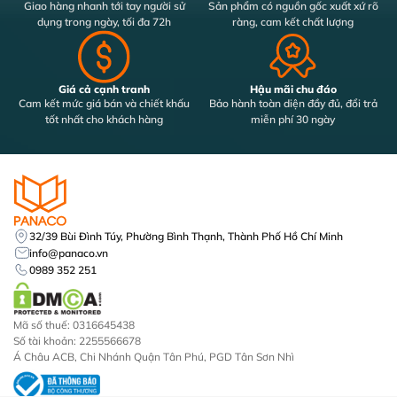
Giao hàng nhanh tới tay người sử
Sản phẩm có nguồn gốc xuất xứ rõ
dụng trong ngày, tối đa 72h
ràng, cam kết chất lượng
Giá cả cạnh tranh
Hậu mãi chu đáo
Cam kết mức giá bán và chiết khấu
Bảo hành toàn diện đầy đủ, đổi trả
tốt nhất cho khách hàng
miễn phí 30 ngày
32/39 Bùi Đình Túy, Phường Bình Thạnh, Thành Phố Hồ Chí Minh
info@panaco.vn
0989 352 251
Mã số thuế: 0316645438
Số tài khoản: 2255566678
Á Châu ACB, Chi Nhánh Quận Tân Phú, PGD Tân Sơn Nhì