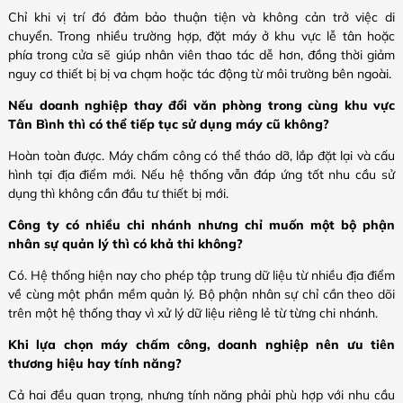
Chỉ khi vị trí đó đảm bảo thuận tiện và không cản trở việc di
chuyển. Trong nhiều trường hợp, đặt máy ở khu vực lễ tân hoặc
phía trong cửa sẽ giúp nhân viên thao tác dễ hơn, đồng thời giảm
nguy cơ thiết bị bị va chạm hoặc tác động từ môi trường bên ngoài.
Nếu doanh nghiệp thay đổi văn phòng trong cùng khu vực
Tân Bình thì có thể tiếp tục sử dụng máy cũ không?
Hoàn toàn được. Máy chấm công có thể tháo dỡ, lắp đặt lại và cấu
hình tại địa điểm mới. Nếu hệ thống vẫn đáp ứng tốt nhu cầu sử
dụng thì không cần đầu tư thiết bị mới.
Công ty có nhiều chi nhánh nhưng chỉ muốn một bộ phận
nhân sự quản lý thì có khả thi không?
Có. Hệ thống hiện nay cho phép tập trung dữ liệu từ nhiều địa điểm
về cùng một phần mềm quản lý. Bộ phận nhân sự chỉ cần theo dõi
trên một hệ thống thay vì xử lý dữ liệu riêng lẻ từ từng chi nhánh.
Khi lựa chọn máy chấm công, doanh nghiệp nên ưu tiên
thương hiệu hay tính năng?
Cả hai đều quan trọng, nhưng tính năng phải phù hợp với nhu cầu