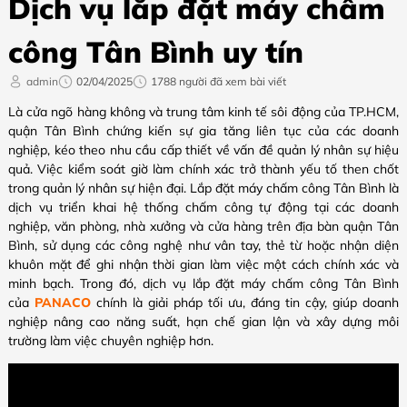
Dịch vụ lắp đặt máy chấm
công Tân Bình uy tín
admin
02/04/2025
1788 người đã xem bài viết
Là cửa ngõ hàng không và trung tâm kinh tế sôi động của TP.HCM,
quận Tân Bình chứng kiến sự gia tăng liên tục của các doanh
nghiệp, kéo theo nhu cầu cấp thiết về vấn đề quản lý nhân sự hiệu
quả. Việc kiểm soát giờ làm chính xác trở thành yếu tố then chốt
trong quản lý nhân sự hiện đại. Lắp đặt máy chấm công Tân Bình là
dịch vụ triển khai hệ thống chấm công tự động tại các doanh
nghiệp, văn phòng, nhà xưởng và cửa hàng trên địa bàn quận Tân
Bình, sử dụng các công nghệ như vân tay, thẻ từ hoặc nhận diện
khuôn mặt để ghi nhận thời gian làm việc một cách chính xác và
minh bạch. Trong đó, dịch vụ lắp đặt máy chấm công Tân Bình
của
PANACO
chính là giải pháp tối ưu, đáng tin cậy, giúp doanh
nghiệp nâng cao năng suất, hạn chế gian lận và xây dựng môi
trường làm việc chuyên nghiệp hơn.