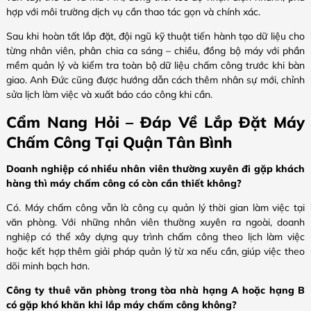
hợp với môi trường dịch vụ cần thao tác gọn và chính xác.
Sau khi hoàn tất lắp đặt, đội ngũ kỹ thuật tiến hành tạo dữ liệu cho
từng nhân viên, phân chia ca sáng – chiều, đồng bộ máy với phần
mềm quản lý và kiểm tra toàn bộ dữ liệu chấm công trước khi bàn
giao. Anh Đức cũng được hướng dẫn cách thêm nhân sự mới, chỉnh
sửa lịch làm việc và xuất báo cáo công khi cần.
Cẩm Nang Hỏi – Đáp Về Lắp Đặt Máy
Chấm Công Tại Quận Tân Bình
Doanh nghiệp có nhiều nhân viên thường xuyên đi gặp khách
hàng thì máy chấm công có còn cần thiết không?
Có. Máy chấm công vẫn là công cụ quản lý thời gian làm việc tại
văn phòng. Với những nhân viên thường xuyên ra ngoài, doanh
nghiệp có thể xây dựng quy trình chấm công theo lịch làm việc
hoặc kết hợp thêm giải pháp quản lý từ xa nếu cần, giúp việc theo
dõi minh bạch hơn.
Công ty thuê văn phòng trong tòa nhà hạng A hoặc hạng B
có gặp khó khăn khi lắp máy chấm công không?