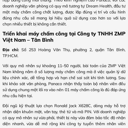
hợp bảng công mỗi tháng. Theo kinh nghiệm của Panaco, với các
doanh nghiệp văn phòng có quy mô tương tự Dream Health, đầu tư
một máy chấm công chất lượng, được lắp đúng vị trí và cấu hình
đúng nhu cầu sẽ mang lại hiệu quả sử dụng cao hơn so với lựa
chọn nhiều thiết bị không cần thiết.
Triển khai máy chấm công tại Công ty TNHH ZMP
Việt Nam – Tân Bình
Địa chỉ:
Số 253 Hoàng Văn Thụ, phường 2, quận Tân Bình,
TP.HCM.
Với quy mô nhân sự khoảng 11–50 người, bài toán của ZMP Việt
Nam không nằm ở số lượng máy chấm công mà ở việc quản lý dữ
liệu chính xác, dễ tổng hợp và hạn chế sai sót khi tính lương. Sau
khi khảo sát văn phòng, Panaco nhận thấy toàn bộ nhân viên đều
sử dụng chung một lối ra vào nên 01 máy chấm công là đủ đáp ứng
nhu cầu hiện tại.
Đội ngũ kỹ thuật lựa chọn Ronald Jack X628C, dòng máy hỗ trợ
nhận diện khuôn mặt, vân tay, thẻ từ và mã PIN. Với doanh nghiệp
có quy mô nhân sự vừa phải, thiết bị này vừa đảm bảo tốc độ nhận
diện nhanh, vừa dễ mở rộng khi công ty tuyển thêm nhân viên