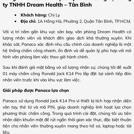
ty TNHH Dream Health – Tân Bình
Khách hàng:
Chị Ly
Địa chỉ:
1A Hồng Hà, Phường 2, Quận Tân Bình, TP.HCM.
Với vị trí nằm gần khu vực sân bay, văn phòng Dream Health có
lượng nhân viên và khách đến giao dịch khá thường xuyên. Khi
khảo sát, Panaco xác định nhu cầu chính của doanh nghiệp là một
hệ thống chấm công nhanh, ổn định và dễ quản lý, phù hợp với mô
hình văn phòng làm việc theo giờ hành chính.
Sau khi đánh giá mặt bằng và số lượng nhân sự, chúng tôi đề xuất
01 máy chấm công Ronald Jack K14 Pro lắp đặt tại sảnh tiếp đón
nhân viên trước khi vào khu vực làm việc.
Giải pháp được Panaco lựa chọn
Panaco sử dụng Ronald Jack K14 Pro vì thiết bị tích hợp nhận diện
vân tay, thẻ từ và mã PIN, giúp doanh nghiệp linh hoạt lựa chọn
phương thức chấm công. Trong quá trình cài đặt, chúng tôi ưu tiên
nhận diện khuôn mặt để rút ngắn thời gian xác thực, đặc biệt thuận
tiện cho nhân viên thường xuyên mang theo hồ sơ, laptop hoặc tài
liệu.