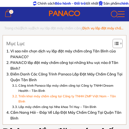
Chính sách
Bảo hành – Đổi trả
tốt nhất
Sản phẩm
chính hãng
0
0
Trang chủ
Dịch vụ
Dịch vụ lắp đặt máy chấm công
Dịch vụ lắp đặt máy chấm
công Tân Bình uy tín
Mục Lục
Vì sao nên chọn dịch vụ lắp đặt máy chấm công Tân Bình của
PANACO?
PANACO lắp đặt máy chấm công tại những khu vực nào ở Tân
Bình?
Điểm Danh Các Công Trình Panaco Lắp Đặt Máy Chấm Công Tại
Quận Tân Bình
Công trình Panaco lắp máy chấm công tại Công ty TNHH Dream
Health – Tân Bình
Triển khai máy chấm công tại Công ty TNHH ZMP Việt Nam – Tân
Bình
Lắp máy chấm công tại Nha khoa Trí Huy – Tân Bình
Cẩm Nang Hỏi – Đáp Về Lắp Đặt Máy Chấm Công Tại Quận Tân
Bình