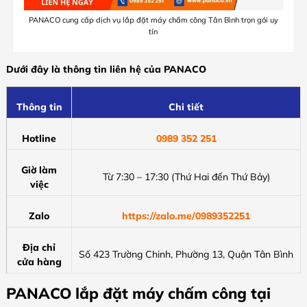
PANACO cung cấp dịch vụ lắp đặt máy chấm công Tân Bình trọn gói uy
tín
Dưới đây là thông tin liên hệ của PANACO
Thông tin
Chi tiết
Hotline
0989 352 251
Giờ làm
Từ 7:30 – 17:30 (Thứ Hai đến Thứ Bảy)
việc
Zalo
https://zalo.me/0989352251
Địa chỉ
Số 423 Trường Chinh, Phường 13, Quận Tân Bình
cửa hàng
PANACO lắp đặt máy chấm công tại