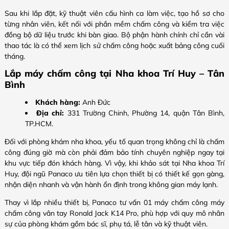
Sau khi lắp đặt, kỹ thuật viên cấu hình ca làm việc, tạo hồ sơ cho
từng nhân viên, kết nối với phần mềm chấm công và kiểm tra việc
đồng bộ dữ liệu trước khi bàn giao. Bộ phận hành chính chỉ cần vài
thao tác là có thể xem lịch sử chấm công hoặc xuất bảng công cuối
tháng.
Lắp máy chấm công tại Nha khoa Trí Huy – Tân
Bình
Khách hàng:
Anh Đức
Địa chỉ:
331 Trường Chinh, Phường 14, quận Tân Bình,
TP.HCM.
Đối với phòng khám nha khoa, yếu tố quan trọng không chỉ là chấm
công đúng giờ mà còn phải đảm bảo tính chuyên nghiệp ngay tại
khu vực tiếp đón khách hàng. Vì vậy, khi khảo sát tại Nha khoa Trí
Huy, đội ngũ Panaco ưu tiên lựa chọn thiết bị có thiết kế gọn gàng,
nhận diện nhanh và vận hành ổn định trong không gian máy lạnh.
Thay vì lắp nhiều thiết bị, Panaco tư vấn 01 máy chấm công máy
chấm công vân tay Ronald Jack K14 Pro, phù hợp với quy mô nhân
sự của phòng khám gồm bác sĩ, phụ tá, lễ tân và kỹ thuật viên.