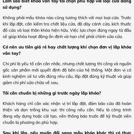
Làm sao biết khóa vân tay tôi chọn phù hợp với loại cửa đang
sử dụng?
Không phải mẫu khóa nào cũng tương thích với mọi loại cửa. Trước
khi lắp đặt, cần kiểm tra chất liệu cửa, độ dày cánh cửa, kích thước
đố cửa và loại thân khóa hiện hữu. Việc lựa chọn đúng ngay từ đầu
sẽ giúp khóa hoạt động ổn định và hạn chế phải chỉnh sửa cửa.
Có nên ưu tiên giá rẻ hay chất lượng khi chọn đơn vị lắp khóa
vân tay?
Chi phí là yếu tố cần cân nhắc, nhưng chất lượng thi công và nguồn
gốc sản phẩm mới quyết định độ bền của hệ thống. Một đơn vị có
kinh nghiệm sẽ tư vấn đúng nhu cầu, lắp đặt đúng kỹ thuật và giúp
giảm chi phí sửa chữa về sau.
Tôi cần chuẩn bị những gì trước ngày lắp khóa?
Khách hàng chỉ cần xác nhận vị trí lắp đặt, đảm bảo cửa đã hoàn
thiện và dọn trống khu vực thi công nếu cần. Nếu là công trình
đang xây dựng hoặc cải tạo, nên thông báo trước để kỹ thuật viên
chuẩn bị phương án phù hợp.
Sau khi lắp, nếu muốn đổi sang mẫu khóa khác thì có thực