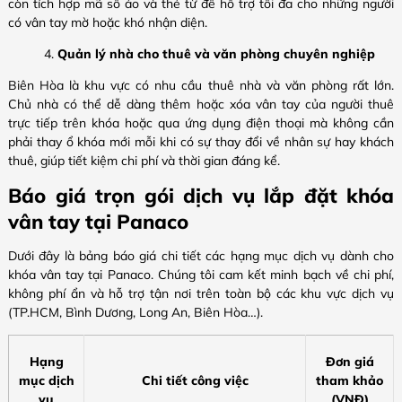
còn tích hợp mã số ảo và thẻ từ để hỗ trợ tối đa cho những người
có vân tay mờ hoặc khó nhận diện.
Quản lý nhà cho thuê và văn phòng chuyên nghiệp
Biên Hòa là khu vực có nhu cầu thuê nhà và văn phòng rất lớn.
Chủ nhà có thể dễ dàng thêm hoặc xóa vân tay của người thuê
trực tiếp trên khóa hoặc qua ứng dụng điện thoại mà không cần
phải thay ổ khóa mới mỗi khi có sự thay đổi về nhân sự hay khách
thuê, giúp tiết kiệm chi phí và thời gian đáng kể.
Báo giá trọn gói dịch vụ lắp đặt khóa
vân tay tại Panaco
Dưới đây là bảng báo giá chi tiết các hạng mục dịch vụ dành cho
khóa vân tay tại Panaco. Chúng tôi cam kết minh bạch về chi phí,
không phí ẩn và hỗ trợ tận nơi trên toàn bộ các khu vực dịch vụ
(TP.HCM, Bình Dương, Long An, Biên Hòa…).
Hạng
Đơn giá
mục dịch
Chi tiết công việc
tham khảo
vụ
(VNĐ)