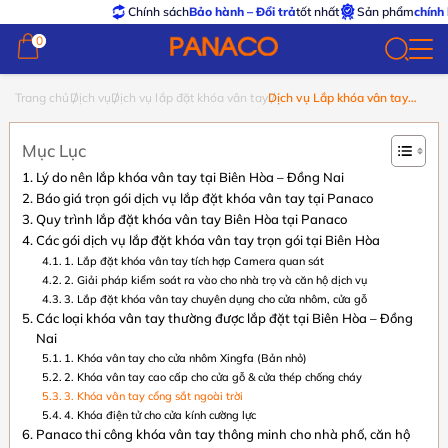
Chính sách
Bảo hành – Đổi trả
tốt nhất
Sản phẩm
chính hãng – 
0
0
Trang chủ
Dịch vụ
Dịch vụ lắp đặt khóa vân tay
Dịch vụ Lắp khóa vân tay
Biên Hòa – Đồng Nai | Báo
giá 2026
Mục Lục
Lý do nên lắp khóa vân tay tại Biên Hòa – Đồng Nai
Báo giá trọn gói dịch vụ lắp đặt khóa vân tay tại Panaco
Quy trình lắp đặt khóa vân tay Biên Hòa tại Panaco
Các gói dịch vụ lắp đặt khóa vân tay trọn gói tại Biên Hòa
1. Lắp đặt khóa vân tay tích hợp Camera quan sát
2. Giải pháp kiểm soát ra vào cho nhà trọ và căn hộ dịch vụ
3. Lắp đặt khóa vân tay chuyên dụng cho cửa nhôm, cửa gỗ
Các loại khóa vân tay thường được lắp đặt tại Biên Hòa – Đồng
Nai
1. Khóa vân tay cho cửa nhôm Xingfa (Bản nhỏ)
2. Khóa vân tay cao cấp cho cửa gỗ & cửa thép chống cháy
3. Khóa vân tay cổng sắt ngoài trời
4. Khóa điện tử cho cửa kính cường lực
Panaco thi công khóa vân tay thông minh cho nhà phố, căn hộ