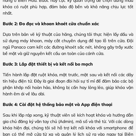
hàng ở Biên Hòa. Bước này cực kỳ quan trọng để chọn đúng mẫu
khóa có ruột phù hợp, đảm bảo độ bền và khả năng chịu lực tốt
nhất.
Bước 2: Đo đạc và khoan khoét cửa chuẩn xác
Dựa trên bản vẽ kỹ thuật của hãng, chúng tôi thực hiện lấy dấu và
sử dụng máy khoan, máy cắt chuyên dụng để tạo lỗ trên cửa. Đội
ngũ Panaco cam kết các đường khoét sắc nét, không gây trầy xước
bề mặt và giữ nguyên kết cấu an toàn của cánh cửa.
Bước 3: Lắp đặt thiết bị và kết nối bo mạch
Tiến hành lắp đặt ruột khóa, mặt trước, mặt sau và kết nối các dây
tín hiệu điện tử. Đây là giai đoạn đòi hỏi sự tỉ mỉ để đảm bảo các bộ
phận khớp nối hoàn hảo, không bị cấn hay lỏng lẻo, giúp khóa vận
hành êm ái về lâu dài.
Bước 4: Cài đặt hệ thống bảo mật và App điện thoại
Sau khi lắp ráp xong, kỹ thuật viên sẽ kích hoạt khóa và hướng dẫn
gia chủ đăng ký vân tay chủ (Admin), mã số và thẻ từ. Với các dòng
khóa hiện đại, chúng tôi sẽ hỗ trợ kết nối khóa với smartphone để
bạn có thể mở cửa từ xa và quản lý lịch sử ra vào ngay tại Biên