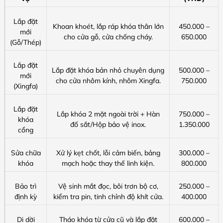
Lắp đặt
Khoan khoét, lắp ráp khóa thân lớn
450.000 –
mới
cho cửa gỗ, cửa chống cháy.
650.000
(Gỗ/Thép)
Lắp đặt
Lắp đặt khóa bản nhỏ chuyên dụng
500.000 –
mới
cho cửa nhôm kính, nhôm Xingfa.
750.000
(Xingfa)
Lắp đặt
Lắp khóa 2 mặt ngoài trời + Hàn
750.000 –
khóa
đố sắt/Hộp bảo vệ inox.
1.350.000
cổng
Sửa chữa
Xử lý kẹt chốt, lỗi cảm biến, bảng
300.000 –
khóa
mạch hoặc thay thế linh kiện.
800.000
Bảo trì
Vệ sinh mắt đọc, bôi trơn bộ cơ,
250.000 –
định kỳ
kiểm tra pin, tinh chỉnh độ khít cửa.
400.000
Di dời
Tháo khóa từ cửa cũ và lắp đặt
600.000 –