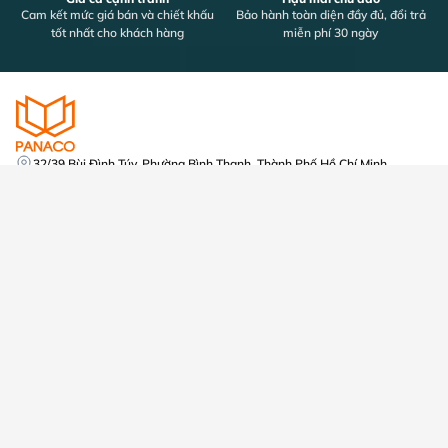
Cam kết mức giá bán và chiết khấu
Bảo hành toàn diện đầy đủ, đổi trả
tốt nhất cho khách hàng
miễn phí 30 ngày
32/39 Bùi Đình Túy, Phường Bình Thạnh, Thành Phố Hồ Chí Minh
info@panaco.vn
0989 352 251
Mã số thuế: 0316645438
Số tài khoản: 2255566678
Á Châu ACB, Chi Nhánh Quận Tân Phú, PGD Tân Sơn Nhì
Dịch vụ
Sản phẩm
Lắp đặt camera
Camera An Ninh
Lắp đặt khóa vân tay
Đầu Ghi Hình Camera
Lắp đặt máy chấm công
Khóa Cửa Điện Tử