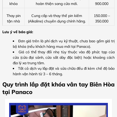
khóa
hoàn thiện sang cửa mới.
900.000
Thay pin
Cung cấp và thay thế pin kiềm
150.000 –
tận nhà
(Alkaline) chuyên dụng chính hãng.
350.000
Lưu ý về báo giá:
Đơn giá trên là phí dịch vụ kỹ thuật, chưa bao gồm giá trị
bộ khóa (nếu khách hàng mua mới tại Panaco).
Giá có thể thay đổi nhẹ tùy thuộc vào độ phức tạp của
cửa (cửa đại sảnh, cửa sắt dày đặc biệt) hoặc khoảng cách
địa lý xa trung tâm.
Tất cả dịch vụ lắp đặt và sửa chữa đều đi kèm chế độ bảo
hành vận hành từ 3 – 6 tháng.
Quy trình lắp đặt khóa vân tay Biên Hòa
tại Panaco