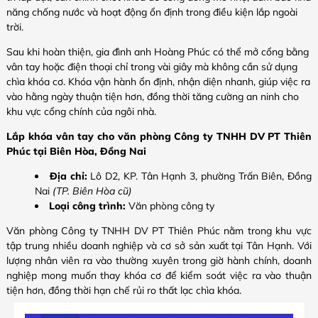
năng chống nước và hoạt động ổn định trong điều kiện lắp ngoài
trời.
Sau khi hoàn thiện, gia đình anh Hoàng Phúc có thể mở cổng bằng
vân tay hoặc điện thoại chỉ trong vài giây mà không cần sử dụng
chìa khóa cơ. Khóa vận hành ổn định, nhận diện nhanh, giúp việc ra
vào hằng ngày thuận tiện hơn, đồng thời tăng cường an ninh cho
khu vực cổng chính của ngôi nhà.
Lắp khóa vân tay cho văn phòng Công ty TNHH DV PT Thiên
Phúc tại Biên Hòa, Đồng Nai
Địa chỉ:
Lô D2, KP. Tân Hạnh 3, phường Trấn Biên, Đồng
Nai
(TP. Biên Hòa cũ)
Loại công trình:
Văn phòng công ty
Văn phòng Công ty TNHH DV PT Thiên Phúc nằm trong khu vực
tập trung nhiều doanh nghiệp và cơ sở sản xuất tại Tân Hạnh. Với
lượng nhân viên ra vào thường xuyên trong giờ hành chính, doanh
nghiệp mong muốn thay khóa cơ để kiểm soát việc ra vào thuận
tiện hơn, đồng thời hạn chế rủi ro thất lạc chìa khóa.