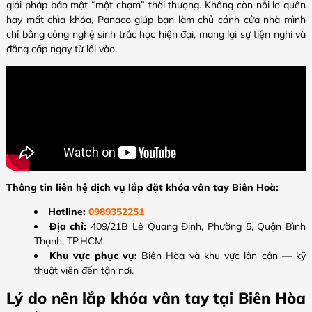
giải pháp bảo mật “một chạm” thời thượng. Không còn nỗi lo quên
hay mất chìa khóa, Panaco giúp bạn làm chủ cánh cửa nhà mình
chỉ bằng công nghệ sinh trắc học hiện đại, mang lại sự tiện nghi và
đẳng cấp ngay từ lối vào.
Thông tin liên hệ dịch vụ lắp đặt khóa vân tay Biên Hoà:
Hotline:
0989352251
Địa chỉ:
409/21B Lê Quang Định, Phường 5, Quận Bình
Thạnh, TP.HCM
Khu vực phục vụ:
Biên Hòa và khu vực lân cận — kỹ
thuật viên đến tận nơi.
Lý do nên lắp khóa vân tay tại Biên Hòa