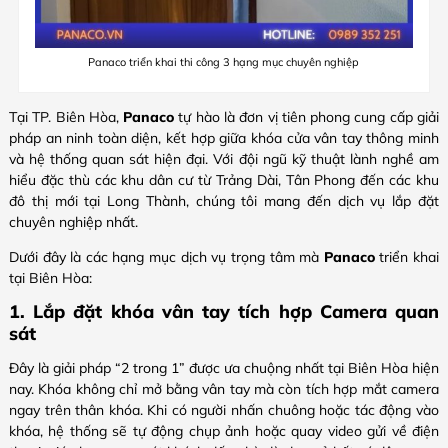
Panaco triển khai thi công 3 hạng mục chuyên nghiệp
Tại TP. Biên Hòa,
Panaco
tự hào là đơn vị tiên phong cung cấp giải
pháp an ninh toàn diện, kết hợp giữa khóa cửa vân tay thông minh
và hệ thống quan sát hiện đại. Với đội ngũ kỹ thuật lành nghề am
hiểu đặc thù các khu dân cư từ Trảng Dài, Tân Phong đến các khu
đô thị mới tại Long Thành, chúng tôi mang đến dịch vụ lắp đặt
chuyên nghiệp nhất.
Dưới đây là các hạng mục dịch vụ trọng tâm mà
Panaco
triển khai
tại Biên Hòa:
1. Lắp đặt khóa vân tay tích hợp Camera quan
sát
Đây là giải pháp “2 trong 1” được ưa chuộng nhất tại Biên Hòa hiện
nay. Khóa không chỉ mở bằng vân tay mà còn tích hợp mắt camera
ngay trên thân khóa. Khi có người nhấn chuông hoặc tác động vào
khóa, hệ thống sẽ tự động chụp ảnh hoặc quay video gửi về điện