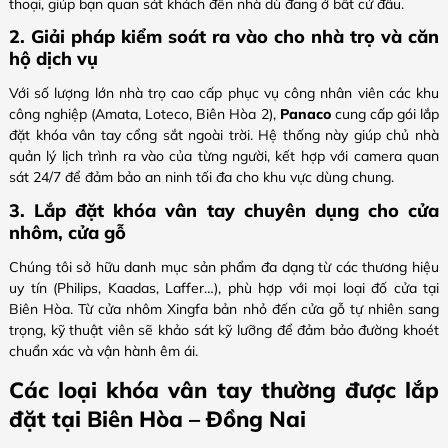
thoại, giúp bạn quan sát khách đến nhà dù đang ở bất cứ đâu.
2. Giải pháp kiểm soát ra vào cho nhà trọ và căn
hộ dịch vụ
Với số lượng lớn nhà trọ cao cấp phục vụ công nhân viên các khu
công nghiệp (Amata, Loteco, Biên Hòa 2),
Panaco
cung cấp gói lắp
đặt khóa vân tay cổng sắt ngoài trời. Hệ thống này giúp chủ nhà
quản lý lịch trình ra vào của từng người, kết hợp với camera quan
sát 24/7 để đảm bảo an ninh tối đa cho khu vực dùng chung.
3. Lắp đặt khóa vân tay chuyên dụng cho cửa
nhôm, cửa gỗ
Chúng tôi sở hữu danh mục sản phẩm đa dạng từ các thương hiệu
uy tín (Philips, Kaadas, Laffer…), phù hợp với mọi loại đố cửa tại
Biên Hòa. Từ cửa nhôm Xingfa bản nhỏ đến cửa gỗ tự nhiên sang
trọng, kỹ thuật viên sẽ khảo sát kỹ lưỡng để đảm bảo đường khoét
chuẩn xác và vận hành êm ái.
Các loại khóa vân tay thường được lắp
đặt tại Biên Hòa – Đồng Nai