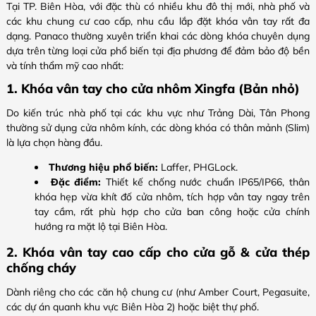
Tại TP. Biên Hòa, với đặc thù có nhiều khu đô thị mới, nhà phố và
các khu chung cư cao cấp, nhu cầu lắp đặt khóa vân tay rất đa
dạng. Panaco thường xuyên triển khai các dòng khóa chuyên dụng
dựa trên từng loại cửa phổ biến tại địa phương để đảm bảo độ bền
và tính thẩm mỹ cao nhất:
1. Khóa vân tay cho cửa nhôm Xingfa (Bản nhỏ)
Do kiến trúc nhà phố tại các khu vực như Trảng Dài, Tân Phong
thường sử dụng cửa nhôm kính, các dòng khóa có thân mảnh (Slim)
là lựa chọn hàng đầu.
Thương hiệu phổ biến:
Laffer, PHGLock.
Đặc điểm:
Thiết kế chống nước chuẩn IP65/IP66, thân
khóa hẹp vừa khít đố cửa nhôm, tích hợp vân tay ngay trên
tay cầm, rất phù hợp cho cửa ban công hoặc cửa chính
hướng ra mặt lộ tại Biên Hòa.
2. Khóa vân tay cao cấp cho cửa gỗ & cửa thép
chống cháy
Dành riêng cho các căn hộ chung cư (như Amber Court, Pegasuite,
các dự án quanh khu vực Biên Hòa 2) hoặc biệt thự phố.