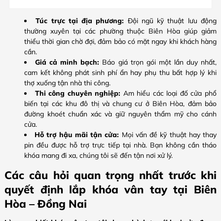
Túc trực tại địa phương:
Đội ngũ kỹ thuật lưu động
thường xuyên tại các phường thuộc Biên Hòa giúp giảm
thiểu thời gian chờ đợi, đảm bảo có mặt ngay khi khách hàng
cần.
Giá cả minh bạch:
Báo giá trọn gói một lần duy nhất,
cam kết không phát sinh phí ẩn hay phụ thu bất hợp lý khi
thợ xuống tận nhà thi công.
Thi công chuyên nghiệp:
Am hiểu các loại đố cửa phổ
biến tại các khu đô thị và chung cư ở Biên Hòa, đảm bảo
đường khoét chuẩn xác và giữ nguyên thẩm mỹ cho cánh
cửa.
Hỗ trợ hậu mãi tận cửa:
Mọi vấn đề kỹ thuật hay thay
pin đều được hỗ trợ trực tiếp tại nhà. Bạn không cần tháo
khóa mang đi xa, chúng tôi sẽ đến tận nơi xử lý.
Các câu hỏi quan trọng nhất trước khi
quyết định lắp khóa vân tay tại
Biên
Hòa – Đồng Nai