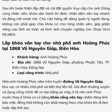
Sau khi hoàn thiện lắp đặt và cài đặt quyền truy cập cho anh Dũng
cùng nhân viên, khóa vận hành ổn định, nhận diện vân tay nhanh
và đóng mở mượt mà. Chủ cửa hàng dễ dàng quản lý người dùng,
không còn phải giao chìa khóa cơ cho từng nhân viên, góp phần
nâng cao tính an toàn và hình ảnh chuyên nghiệp cho Shop Vest
RE.MEN.
Lắp khóa vân tay cho nhà phố anh Hoàng Phúc
tại 1868 Võ Nguyên Giáp, Biên Hòa
Khách hàng:
Anh Hoàng Phúc
Địa chỉ:
1868 Võ Nguyên Giáp, phường Phước Tân, TP.
Biên Hòa, Đồng Nai
Loại công trình:
Nhà phố
Nhà anh Hoàng Phúc nằm trên tuyến
đường Võ Nguyên Giáp
,
khu vực có nhiều nhà phố và biệt thự liền kề. Gia đình thường xuyên
sử dụng cổng chính để ra vào bằng xe máy, ô tô nên anh Phúc
muốn thay ổ khóa cơ cũ bằng
khóa cổng vân tay
nhằm tăng tính
bảo mật, đồng thời không còn phải mang theo chìa khóa khi đi làm
hoặc tập thể dục.