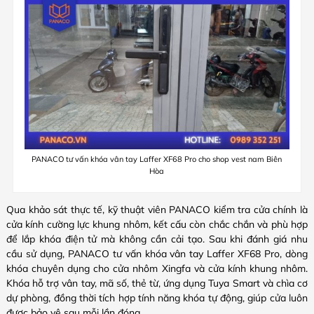
PANACO tư vấn khóa vân tay Laffer XF68 Pro cho shop vest nam Biên
Hòa
Qua khảo sát thực tế, kỹ thuật viên PANACO kiểm tra cửa chính là
cửa kính cường lực khung nhôm, kết cấu còn chắc chắn và phù hợp
để lắp khóa điện tử mà không cần cải tạo. Sau khi đánh giá nhu
cầu sử dụng, PANACO tư vấn khóa vân tay Laffer XF68 Pro, dòng
khóa chuyên dụng cho cửa nhôm Xingfa và cửa kính khung nhôm.
Khóa hỗ trợ vân tay, mã số, thẻ từ, ứng dụng Tuya Smart và chìa cơ
dự phòng, đồng thời tích hợp tính năng khóa tự động, giúp cửa luôn
được bảo vệ sau mỗi lần đóng.