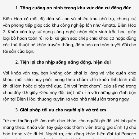
Tăng cường an ninh trong khu vực dân cư đông đúc
Biên Hòa có mật độ dân số cao và nhiều khu nhà trọ, chung cư,
văn phòng tiếp giáp các khu công nghiệp lớn như Amata, Biên Hòa
2. Khóa vân tay sử dụng công nghệ nhận diện sinh trắc học, giúp
loại bỏ hoàn toàn rủi ro bị kẻ gian sao chép chìa khóa cơ hoặc dùng
các thủ thuật bẻ khóa truyền thống, đảm bảo an toàn tuyệt đối cho
tài sản của bạn.
Tiện lợi cho nhịp sống năng động, hiện đại
Với khóa vân tay, bạn không còn phải lo lắng về việc quên chìa
khóa, mất chìa hay phải mang theo chùm chìa khóa lỉnh kỉnh mỗi
khi đi làm hoặc đi tập thể dục. Chỉ với “một chạm”, cửa sẽ mở trong
chưa đầy 0.5 giây. Điều này đặc biệt hữu ích với những gia đình bận
rộn tại Biên Hòa, thường xuyên ra vào nhà nhiều lần trong ngày.
Giải pháp tối ưu cho người già và trẻ em
Trẻ em thường dễ làm mất chìa khóa, còn người già đôi khi lại quên
mang theo. Khóa vân tay giúp các thành viên trong gia đình tự chủ
hơn trong việc đi lại. Ngoài ra, các dòng khóa hiện đại tại Panaco