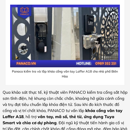
Panaco kiểm tra và lắp khóa cổng vân tay Laffer A18 cho nhà phố Biên
Hòa
Qua khảo sát thực tế, kỹ thuật viên PANACO kiểm tra cổng sắt hộp
sơn tĩnh điện, hệ khung còn chắc chắn, khoảng hở giữa cánh cổng
và trụ đạt tiêu chuẩn lắp khóa điện tử. Sau khi đo kích thước đố
cổng và vị trí chốt khóa, PANACO tư vấn lắp
khóa cổng vân tay
Laffer A18
, hỗ trợ
vân tay, mã số, thẻ từ, ứng dụng Tuya
Smart và chìa cơ dự phòng
. Đội ngũ kỹ thuật tiến hành gia cố vị
trí lắp đặt, căn chỉnh chốt khóa để cổng đóng mở nhẹ, đảm bảo khả