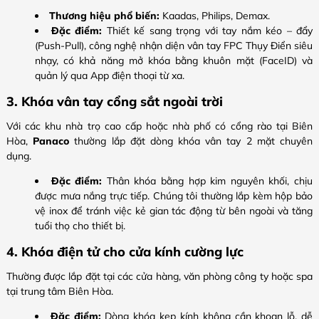
Thương hiệu phổ biến:
Kaadas, Philips, Demax.
Đặc điểm:
Thiết kế sang trọng với tay nắm kéo – đẩy
(Push-Pull), công nghệ nhận diện vân tay FPC Thụy Điển siêu
nhạy, có khả năng mở khóa bằng khuôn mặt (FaceID) và
quản lý qua App điện thoại từ xa.
3. Khóa vân tay cổng sắt ngoài trời
Với các khu nhà trọ cao cấp hoặc nhà phố có cổng rào tại Biên
Hòa,
Panaco
thường lắp đặt dòng khóa vân tay 2 mặt chuyên
dụng.
Đặc điểm:
Thân khóa bằng hợp kim nguyên khối, chịu
được mưa nắng trực tiếp. Chúng tôi thường lắp kèm hộp bảo
vệ inox để tránh việc kẻ gian tác động từ bên ngoài và tăng
tuổi thọ cho thiết bị.
4. Khóa điện tử cho cửa kính cường lực
Thường được lắp đặt tại các cửa hàng, văn phòng công ty hoặc spa
tại trung tâm Biên Hòa.
Đặc điểm:
Dòng khóa kẹp kính không cần khoan lỗ, dễ