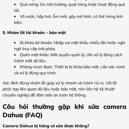
Quá nóng: Do môi trường, quạt hỏng hoặc hoạt động quá
tải.
Vô nước, hấp hơi: Ẩm mốc gây mờ hình, có thể hỏng linh
kiện.
5. Nhóm lỗi tài khoản – bảo mật
Bị khóa tài khoản: Nhập sai mật khẩu nhiều lần hoặc nghi
ngờ truy cập trái phép.
Quên mật khẩu: Mất quyền quản lý, cần xử lý đúng cách
tránh mất dữ liệu.
Không reset được: Thiết bị bị khóa bảo mật, cần xác minh
và xử lý đúng quy trình.
Xác định đúng nhóm lỗi giúp xử lý nhanh và tránh rủi ro. Với lỗi
phức tạp liên quan dữ liệu hoặc bảo mật, nên liên hệ kỹ thuật
chuyên nghiệp để đảm bảo an toàn hệ thống.
Câu hỏi thường gặp khi sửa camera
Dahua (FAQ)
Camera Dahua bị hỏng có sửa được không?