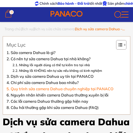
Chính sách
Bảo hành – Đổi trả
tốt nhất
Sản phẩm
chính hãng 
0
0
Trang chủ
Dịch vụ
Dịch vụ sửa chữa camera
Dịch vụ sửa camera Dahua –
Khắc phục nhanh mọi lỗi
camera & đầu ghi Dahua
Mục Lục
Sửa camera Dahua là gì?
Có nên tự sửa camera Dahua tại nhà không?
Những lỗi người dùng có thể tự kiểm tra tại nhà
Những lỗi KHÔNG nên tự sửa nếu không có kinh nghiệm
Dịch vụ sửa camera Dahua uy tín tại PANACO
Chi phí sửa camera Dahua bao nhiêu?
Quy trình sửa camera Dahua chuyên nghiệp tại PANACO
Nguyên nhân khiến camera Dahua thường xuyên bị lỗi
Các lỗi camera Dahua thường gặp hiện nay
Câu hỏi thường gặp khi sửa camera Dahua (FAQ)
Dịch vụ sửa camera Dahua