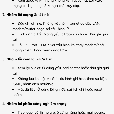
Xem được WiFi nhưng không xem được 4G: Lỗi P2P,
mạng bị chặn hoặc SIM hạn chế truy cập.
2. Nhóm lỗi mạng & kết nối
Đầu ghi offline: Không kết nối Internet do dây LAN,
modem/router hoặc sai cấu hình IP.
Hình ảnh bị trễ: Mạng yếu, bitrate cao hoặc đầu ghi quá
tải.
Lỗi IP – Port – NAT: Sai cấu hình khi thay modem/nhà
mạng khiến không xem được từ xa.
3. Nhóm lỗi xem lại – lưu trữ
Xem lại bị giật: Ổ cứng yếu, bad sector hoặc đầu ghi quá
tải.
Không lưu khi bật AI: Sai cấu hình ghi hình theo sự kiện
(SMD, nhận diện người/xe).
Mất dữ liệu: Ổ cứng lỗi, ghi đè, sai lịch ghi hoặc reset
nhầm.
4. Nhóm lỗi phần cứng nghiêm trọng
Treo logo: Lỗi firmware, ổ cứng nặng hoặc mainboard.