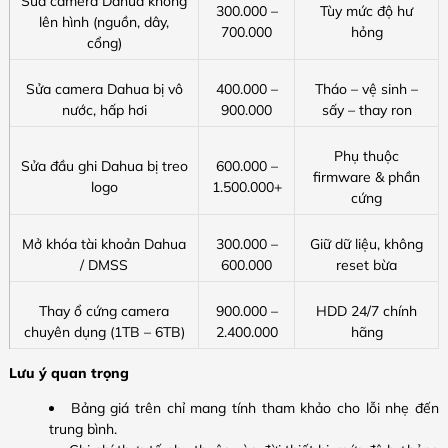
Sửa camera Dahua không
300.000 –
Tùy mức độ hư
lên hình (nguồn, dây,
700.000
hỏng
cổng)
Sửa camera Dahua bị vô
400.000 –
Tháo – vệ sinh –
nước, hấp hơi
900.000
sấy – thay ron
Phụ thuộc
Sửa đầu ghi Dahua bị treo
600.000 –
firmware & phần
logo
1.500.000+
cứng
Mở khóa tài khoản Dahua
300.000 –
Giữ dữ liệu, không
/ DMSS
600.000
reset bừa
Thay ổ cứng camera
900.000 –
HDD 24/7 chính
chuyên dụng (1TB – 6TB)
2.400.000
hãng
Lưu ý quan trọng
Bảng giá trên chỉ mang tính tham khảo cho lỗi nhẹ đến
trung bình.