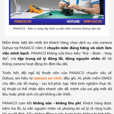
PANACO – Đơn vị cung cấp dịch vụ sửa chữa camera Dahua tận nơi
Điểm khác biệt lớn nhất khi khách hàng chọn dịch vụ sửa camera
Dahua tại PANACO nằm ở
chuyên môn đúng hãng và cách làm
việc minh bạch
. PANACO không sửa theo kiểu “thử – đoán – thay
đại”, mà
tập trung xử lý đúng lỗi, đúng nguyên nhân
để hệ
thống camera hoạt động ổn định lâu dài.
Trước hết, đội ngũ kỹ thuật viên của PANACO chuyên sâu về
Dahua, am hiểu từ
camera an ninh
, đầu ghi, AI, phần mềm DMSS
cho đến các lỗi mạng – lưu trữ phức tạp. Nhờ kinh nghiệm thực tế,
kỹ thuật có thể nhận diện nhanh vấn đề, tránh sửa sai gây mất dữ
liệu hoặc phát sinh chi phí không cần thiết.
PANACO cam kết
không sửa – không thu phí
. Khách hàng được
kiểm tra lỗi, tư vấn nguyên nhân và phương án xử lý rõ ràng trước
khi quyết định. Nếu không đồng ý sửa, hoàn toàn không bị tính tiền,