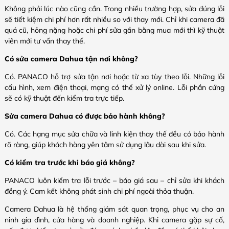
Không phải lúc nào cũng cần. Trong nhiều trường hợp, sửa đúng lỗi
sẽ tiết kiệm chi phí hơn rất nhiều so với thay mới. Chỉ khi camera đã
quá cũ, hỏng nặng hoặc chi phí sửa gần bằng mua mới thì kỹ thuật
viên mới tư vấn thay thế.
Có sửa camera Dahua tận nơi không?
Có. PANACO hỗ trợ sửa tận nơi hoặc từ xa tùy theo lỗi. Những lỗi
cấu hình, xem điện thoại, mạng có thể xử lý online. Lỗi phần cứng
sẽ có kỹ thuật đến kiểm tra trực tiếp.
Sửa camera Dahua có được bảo hành không?
Có. Các hạng mục sửa chữa và linh kiện thay thế đều có bảo hành
rõ ràng, giúp khách hàng yên tâm sử dụng lâu dài sau khi sửa.
Có kiểm tra trước khi báo giá không?
PANACO luôn kiểm tra lỗi trước – báo giá sau – chỉ sửa khi khách
đồng ý. Cam kết không phát sinh chi phí ngoài thỏa thuận.
Camera Dahua là hệ thống giám sát quan trọng, phục vụ cho an
ninh gia đình, cửa hàng và doanh nghiệp. Khi camera gặp sự cố,