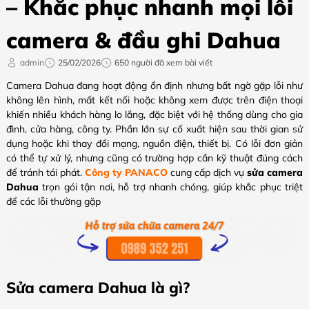
– Khắc phục nhanh mọi lỗi
camera & đầu ghi Dahua
admin
25/02/2026
650 người đã xem bài viết
Camera Dahua đang hoạt động ổn định nhưng bất ngờ gặp lỗi như
không lên hình, mất kết nối hoặc không xem được trên điện thoại
khiến nhiều khách hàng lo lắng, đặc biệt với hệ thống dùng cho gia
đình, cửa hàng, công ty. Phần lớn sự cố xuất hiện sau thời gian sử
dụng hoặc khi thay đổi mạng, nguồn điện, thiết bị. Có lỗi đơn giản
có thể tự xử lý, nhưng cũng có trường hợp cần kỹ thuật đúng cách
để tránh tái phát.
Công ty PANACO
cung cấp dịch vụ
sửa camera
Dahua
trọn gói tận nơi, hỗ trợ nhanh chóng, giúp khắc phục triệt
để các lỗi thường gặp
Sửa camera Dahua là gì?