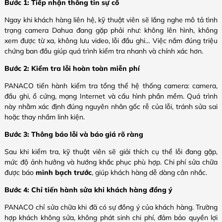
Bước 1: Tiếp nhận thông tin sự cố
Ngay khi khách hàng liên hệ, kỹ thuật viên sẽ lắng nghe mô tả tình
trạng camera Dahua đang gặp phải như: không lên hình, không
xem được từ xa, không lưu video, lỗi đầu ghi… Việc nắm đúng triệu
chứng ban đầu giúp quá trình kiểm tra nhanh và chính xác hơn.
Bước 2: Kiểm tra lỗi hoàn toàn miễn phí
PANACO tiến hành kiểm tra tổng thể hệ thống camera: camera,
đầu ghi, ổ cứng, mạng Internet và cấu hình phần mềm. Quá trình
này nhằm xác định đúng nguyên nhân gốc rễ của lỗi, tránh sửa sai
hoặc thay nhầm linh kiện.
Bước 3: Thông báo lỗi và báo giá rõ ràng
Sau khi kiểm tra, kỹ thuật viên sẽ giải thích cụ thể lỗi đang gặp,
mức độ ảnh hưởng và hướng khắc phục phù hợp. Chi phí sửa chữa
được báo
minh bạch trước
, giúp khách hàng dễ dàng cân nhắc.
Bước 4: Chỉ tiến hành sửa khi khách hàng đồng ý
PANACO chỉ sửa chữa khi đã có sự đồng ý của khách hàng. Trường
hợp khách không sửa, không phát sinh chi phí, đảm bảo quyền lợi