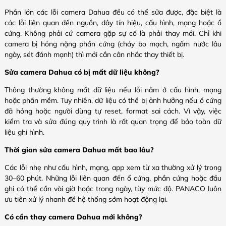
Phần lớn các lỗi camera Dahua đều có thể sửa được, đặc biệt là
các lỗi liên quan đến nguồn, dây tín hiệu, cấu hình, mạng hoặc ổ
cứng. Không phải cứ camera gặp sự cố là phải thay mới. Chỉ khi
camera bị hỏng nặng phần cứng (cháy bo mạch, ngấm nước lâu
ngày, sét đánh mạnh) thì mới cần cân nhắc thay thiết bị.
Sửa camera Dahua có bị mất dữ liệu không?
Thông thường không mất dữ liệu nếu lỗi nằm ở cấu hình, mạng
hoặc phần mềm. Tuy nhiên, dữ liệu có thể bị ảnh hưởng nếu ổ cứng
đã hỏng hoặc người dùng tự reset, format sai cách. Vì vậy, việc
kiểm tra và sửa đúng quy trình là rất quan trọng để bảo toàn dữ
liệu ghi hình.
Thời gian sửa camera Dahua mất bao lâu?
Các lỗi nhẹ như cấu hình, mạng, app xem từ xa thường xử lý trong
30–60 phút. Những lỗi liên quan đến ổ cứng, phần cứng hoặc đầu
ghi có thể cần vài giờ hoặc trong ngày, tùy mức độ. PANACO luôn
ưu tiên xử lý nhanh để hệ thống sớm hoạt động lại.
Có cần thay camera Dahua mới không?