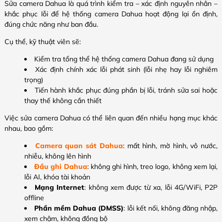
Sửa camera Dahua là quá trình kiểm tra – xác định nguyên nhân –
khắc phục lỗi để hệ thống camera Dahua hoạt động lại ổn định,
đúng chức năng như ban đầu.
Cụ thể, kỹ thuật viên sẽ:
Kiểm tra tổng thể hệ thống camera Dahua đang sử dụng
Xác định chính xác lỗi phát sinh (lỗi nhẹ hay lỗi nghiêm
trọng)
Tiến hành khắc phục đúng phần bị lỗi, tránh sửa sai hoặc
thay thế không cần thiết
Việc sửa camera Dahua có thể liên quan đến nhiều hạng mục khác
nhau, bao gồm:
Camera quan sát Dahua
: mất hình, mờ hình, vô nước,
nhiễu, không lên hình
Đầu ghi Dahua
: không ghi hình, treo logo, không xem lại,
lỗi AI, khóa tài khoản
Mạng Internet
: không xem được từ xa, lỗi 4G/WiFi, P2P
offline
Phần mềm Dahua (DMSS)
: lỗi kết nối, không đăng nhập,
xem chậm, không đồng bộ