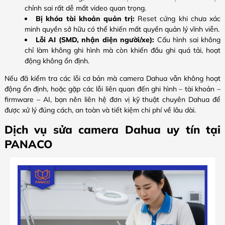
chỉnh sai rất dễ mất video quan trọng.
Bị khóa tài khoản quản trị:
Reset cứng khi chưa xác
minh quyền sở hữu có thể khiến mất quyền quản lý vĩnh viễn.
Lỗi AI (SMD, nhận diện người/xe):
Cấu hình sai không
chỉ làm không ghi hình mà còn khiến đầu ghi quá tải, hoạt
động không ổn định.
Nếu đã kiểm tra các lỗi cơ bản mà camera Dahua vẫn không hoạt
động ổn định, hoặc gặp các lỗi liên quan đến ghi hình – tài khoản –
firmware – AI, bạn nên liên hệ đơn vị kỹ thuật chuyên Dahua để
được xử lý đúng cách, an toàn và tiết kiệm chi phí về lâu dài.
Dịch vụ sửa camera Dahua uy tín tại
PANACO