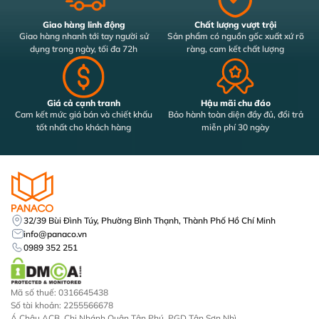
Giao hàng linh động
Chất lượng vượt trội
Giao hàng nhanh tới tay người sử
Sản phẩm có nguồn gốc xuất xứ rõ
dụng trong ngày, tối đa 72h
ràng, cam kết chất lượng
Giá cả cạnh tranh
Hậu mãi chu đáo
Cam kết mức giá bán và chiết khấu
Bảo hành toàn diện đầy đủ, đổi trả
tốt nhất cho khách hàng
miễn phí 30 ngày
32/39 Bùi Đình Túy, Phường Bình Thạnh, Thành Phố Hồ Chí Minh
info@panaco.vn
0989 352 251
Mã số thuế: 0316645438
Số tài khoản: 2255566678
Á Châu ACB, Chi Nhánh Quận Tân Phú, PGD Tân Sơn Nhì