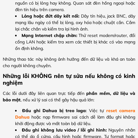
nguồn có bị lỏng hay không. Quan sát đèn hồng ngoại hoặc
đèn tín hiệu trên camera.
Lỏng hoặc đứt dây kết nối:
Dây tín hiệu, jack BNC, dây
mạng lâu ngày có thể bị lỏng, oxy hóa hoặc chuột cắn. Cắm
lại chắc chắn và kiểm tra lại hình ảnh.
Mạng Internet chập chờn:
Thử reset modem/router, đổi
cổng LAN hoặc kiểm tra xem các thiết bị khác có vào mạng
ổn định không.
Những thao tác này không ảnh hưởng đến dữ liệu và khá an toàn
cho người không chuyên.
Những lỗi KHÔNG nên tự sửa nếu không có kinh
nghiệm
Các lỗi dưới đây liên quan trực tiếp đến
phần mềm, dữ liệu và
bảo mật
, nếu xử lý sai có thể gây hậu quả lớn:
Đầu ghi Dahua bị treo logo:
Việc tự
reset camera
Dahua
hoặc nạp firmware sai cách dễ làm đầu ghi không
khởi động được và mất toàn bộ dữ liệu.
Đầu ghi không lưu video / lỗi ghi hình:
Nguyên nhân
có thể do ổ cứng, cấu hình hoặc firmware. Tự format hoặc