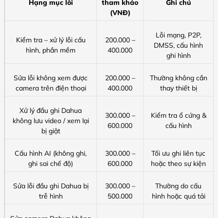
Hạng mục lỗi
tham khảo
Ghi chú
(VNĐ)
Lỗi mạng, P2P,
Kiểm tra – xử lý lỗi cấu
200.000 –
DMSS, cấu hình
hình, phần mềm
400.000
ghi hình
Sửa lỗi không xem được
200.000 –
Thường không cần
camera trên điện thoại
400.000
thay thiết bị
Xử lý đầu ghi Dahua
300.000 –
Kiểm tra ổ cứng &
không lưu video / xem lại
600.000
cấu hình
bị giật
Cấu hình AI (không ghi,
300.000 –
Tối ưu ghi liên tục
ghi sai chế độ)
600.000
hoặc theo sự kiện
Sửa lỗi đầu ghi Dahua bị
300.000 –
Thường do cấu
trễ hình
500.000
hình hoặc quá tải