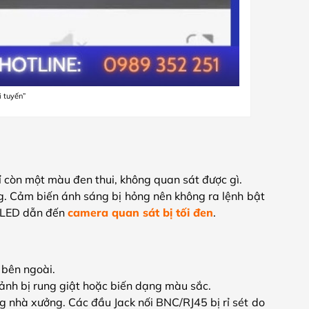
i tuyến”
ỉ còn một màu đen thui, không quan sát được gì.
g. Cảm biến ánh sáng bị hỏng nên không ra lệnh bật
èn LED dẫn đến
camera quan sát bị tối đen
.
 bên ngoài.
 ảnh bị rung giật hoặc biến dạng màu sắc.
g nhà xưởng. Các đầu Jack nối BNC/RJ45 bị rỉ sét do