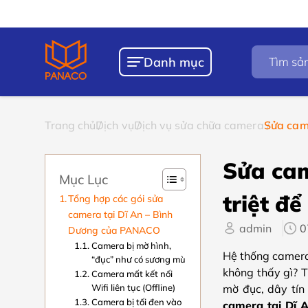
Chính sách
Bảo hành
Tìm
Danh mục
kiếm
sản
phẩm
Trang chủ
Dịch vụ
Dịch vụ sửa chữa camera
Sửa came
Sửa cam
Mục Lục
triệt để
Tổng hợp các gói sửa
camera tại Dĩ An – Bình
admin
0
Dương của PANACO
Camera bị mờ hình,
Hệ thống camera 
“đục” như có sương mù
không thấy gì? 
Camera mất kết nối
Wifi liên tục (Offline)
mờ đục, dây tín
Camera bị tối đen vào
camera tại Dĩ 