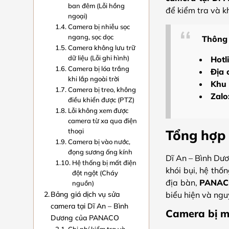
ban đêm (Lỗi hồng
để kiểm tra và k
ngoại)
Camera bị nhiễu sọc
ngang, sọc dọc
Thông 
Camera không lưu trữ
dữ liệu (Lỗi ghi hình)
Hotl
Camera bị lóa trắng
Địa 
khi lắp ngoài trời
Khu 
Camera bị treo, không
Zalo
điều khiển được (PTZ)
Lỗi không xem được
camera từ xa qua điện
thoại
Tổng hợp 
Camera bị vào nước,
đọng sương ống kính
Dĩ An – Bình Dươ
Hệ thống bị mất điện
khói bụi, hệ thố
đột ngột (Cháy
địa bàn,
PANA
nguồn)
Bảng giá dịch vụ sửa
biểu hiện và ngu
camera tại Dĩ An – Bình
Camera bị m
Dương của PANACO