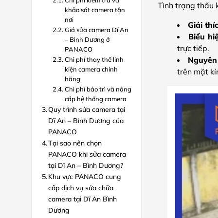
Chi phí kiểm tra và
Tình trạng thấu 
khảo sát camera tận
nơi
Giải thí
Giá sửa camera Dĩ An
Biểu hi
– Bình Dương ở
trực tiếp.
PANACO
Nguyên
Chi phí thay thế linh
kiện camera chính
trên mặt k
hãng
Chi phí bảo trì và nâng
cấp hệ thống camera
Quy trình sửa camera tại
Dĩ An – Bình Dương của
PANACO
Tại sao nên chọn
PANACO khi sửa camera
tại Dĩ An – Bình Dương?
Khu vực PANACO cung
cấp dịch vụ sửa chữa
camera tại Dĩ An Bình
Dương