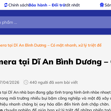
 – Đổi trả
tốt nhất
Sản phẩm
chính hãng – xu
ra tại Dĩ An Bình Dương – Có mặt nhanh, xử lý triệt để
era tại Dĩ An Bình Dương – 
7/04/2026
440 người đã xem bài viết
tại Dĩ An nhà bạn đang gặp tình trạng hình ảnh nhòe nhoẹt, n
Trong môi trường nhiều bụi bặm công nghiệp và mật độ xây d
 hiệu nhanh chóng bị oxy hóa dẫn đến hình ảnh chập chờn.
An
chuyên nghiệp để giúp bạn xử lý triệt để những phiền toái