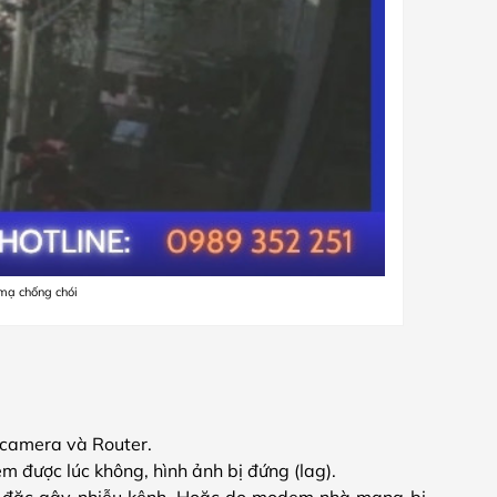
 mạ chống chói
a camera và Router.
em được lúc không, hình ảnh bị đứng (lag).
y đặc gây nhiễu kênh. Hoặc do modem nhà mạng bị