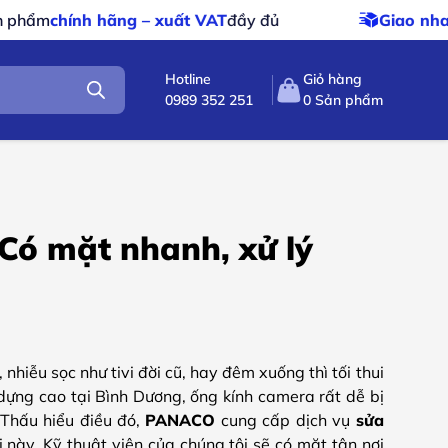
ất VAT
đầy đủ
Giao nhanh – giao miễn phí
cho 
Hotline
Giỏ hàng
0989 352 251
0
Sản phẩm
Có mặt nhanh, xử lý
hiễu sọc như tivi đời cũ, hay đêm xuống thì tối thui
ựng cao tại Bình Dương, ống kính camera rất dễ bị
 Thấu hiểu điều đó,
PANACO
cung cấp dịch vụ
sửa
 này. Kỹ thuật viên của chúng tôi sẽ có mặt tận nơi