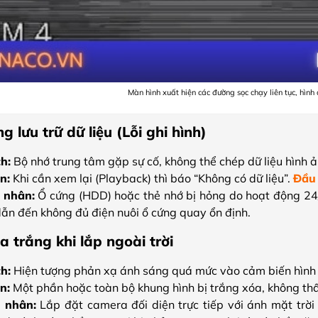
Màn hình xuất hiện các đường sọc chạy liên tục, hình 
 lưu trữ dữ liệu (Lỗi ghi hình)
ch:
Bộ nhớ trung tâm gặp sự cố, không thể chép dữ liệu hình ản
n:
Khi cần xem lại (Playback) thì báo “Không có dữ liệu”.
Đầu
 nhân:
Ổ cứng (HDD) hoặc thẻ nhớ bị hỏng do hoạt động 24
dẫn đến không đủ điện nuôi ổ cứng quay ổn định.
a trắng khi lắp ngoài trời
ch:
Hiện tượng phản xạ ánh sáng quá mức vào cảm biến hình
n:
Một phần hoặc toàn bộ khung hình bị trắng xóa, không thấ
 nhân:
Lắp đặt camera đối diện trực tiếp với ánh mặt trời