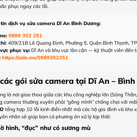
hắc phục ngay các lỗi.
tin dịch vụ sửa camera Dĩ An Bình Dương:
ine:
0989 352 251
chỉ:
409/21B Lê Quang Định, Phường 5, Quận Bình Thạnh, T
vực phục vụ:
Dĩ An và khu vực lân cận — kỹ thuật viên đến t
:
https://zalo.me/0989352251
các gói sửa camera tại Dĩ An – Bì
ng là nơi giao thoa giữa các khu công nghiệp lớn (Sóng Thầ
ng camera thường xuyên phải “gồng mình” chống chọi với môi
CO
tổng hợp 10 lỗi kinh điển nhất mà các hộ gia đình và kho 
yên nhân sẽ giúp bạn có phương án xử lý kịp thời:
ờ hình, “đục” như có sương mù