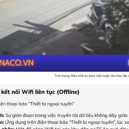
Tình trạng thấu kính bị bám bẩn hoặc lão hóa lớp
ết nối Wifi liên tục (Offline)
ện thoại báo “Thiết bị ngoại tuyến”
ch:
Sự gián đoạn trong việc truyền tải dữ liệu không dây giữ
n:
Ứng dụng trên điện thoại báo “Thiết bị ngoại tuyến”, lúc x
 nhân:
Mật độ sóng Wifi tại các khu dân cư Dĩ An quá dà