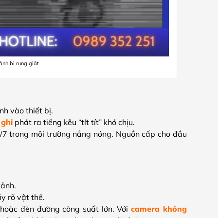
ảnh bị rung giật
h vào thiết bị.
 ghi
phát ra tiếng kêu “tít tít” khó chịu.
/7 trong môi trường nắng nóng. Nguồn cấp cho đầu
 ảnh.
y rõ vật thể.
 hoặc đèn đường công suất lớn. Với
camera không