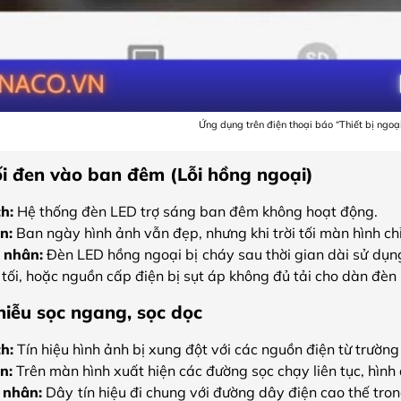
Ứng dụng trên điện thoại báo “Thiết bị ngoạ
i đen vào ban đêm (Lỗi hồng ngoại)
ch:
Hệ thống đèn LED trợ sáng ban đêm không hoạt động.
n:
Ban ngày hình ảnh vẫn đẹp, nhưng khi trời tối màn hình ch
 nhân:
Đèn LED hồng ngoại bị cháy sau thời gian dài sử dụn
i tối, hoặc nguồn cấp điện bị sụt áp không đủ tải cho dàn đ
iễu sọc ngang, sọc dọc
ch:
Tín hiệu hình ảnh bị xung đột với các nguồn điện từ trường
n:
Trên màn hình xuất hiện các đường sọc chạy liên tục, hình
 nhân:
Dây tín hiệu đi chung với đường dây điện cao thế tron