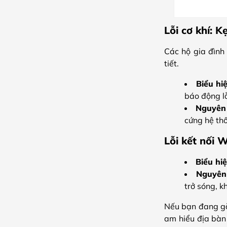
Lỗi cơ khí: K
Các hộ gia đình 
tiết.
Biểu hi
báo động lỗ
Nguyên
cứng hệ th
Lỗi kết nối 
Biểu hiệ
Nguyên 
trở sóng, k
Nếu bạn đang gặp
am hiểu địa bàn