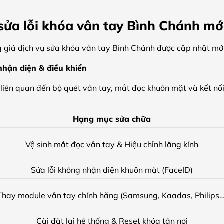
sửa lỗi khóa vân tay Bình Chánh mớ
g giá dịch vụ sửa khóa vân tay Bình Chánh được cập nhật mớ
 nhận diện & điều khiển
 liên quan đến bộ quét vân tay, mắt đọc khuôn mặt và kết nố
Hạng mục sửa chữa
Vệ sinh mắt đọc vân tay & Hiệu chỉnh lăng kính
Sửa lỗi không nhận diện khuôn mặt (FaceID)
Thay module vân tay chính hãng (Samsung, Kaadas, Philips…
Cài đặt lại hệ thống & Reset khóa tận nơi