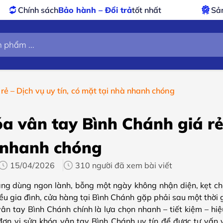
hành – Đổi trả
tốt nhất
Sản phẩm
chính hãng 
ẻ – Dịch vụ uy tín, có mặt tại nhà nhanh chóng
a vân tay Bình Chánh giá rẻ 
 nhanh chóng
15/04/2026
310 người đã xem bài viết
g dùng ngon lành, bỗng một ngày không nhận diện, kẹt chốt, 
ều gia đình, cửa hàng tại Bình Chánh gặp phải sau một thời g
ân tay Bình Chánh chính là lựa chọn nhanh – tiết kiệm – hi
n vị sửa khóa vân tay Bình Chánh uy tín để được tư vấn và