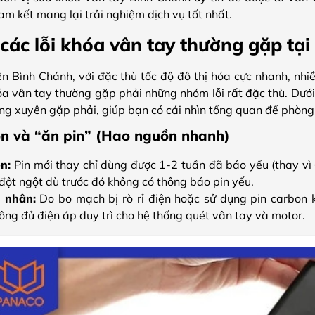
 kết mang lại trải nghiệm dịch vụ tốt nhất.
các lỗi khóa vân tay thường gặp tạ
n Bình Chánh, với đặc thù tốc độ đô thị hóa cực nhanh, nhi
a vân tay thường gặp phải những nhóm lỗi rất đặc thù. Dưới
g xuyên gặp phải, giúp bạn có cái nhìn tổng quan để phòng t
ồn và “ăn pin” (Hao nguồn nhanh)
ện:
Pin mới thay chỉ dùng được 1-2 tuần đã báo yếu (thay vì 
đột ngột dù trước đó không có thông báo pin yếu.
 nhân:
Do bo mạch bị rò rỉ điện hoặc sử dụng pin carbon 
ông đủ điện áp duy trì cho hệ thống quét vân tay và motor.