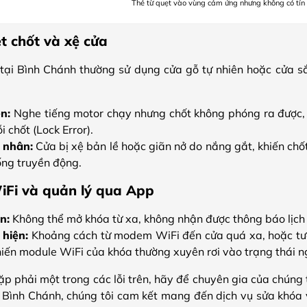
Thẻ từ quẹt vào vùng cảm ứng nhưng không có tín 
ẹt chốt và xệ cửa
tại Bình Chánh thường sử dụng cửa gỗ tự nhiên hoặc cửa sắt
ện:
Nghe tiếng motor chạy nhưng chốt không phóng ra được, h
i chốt (Lock Error).
 nhân:
Cửa bị xệ bản lề hoặc giãn nở do nắng gắt, khiến chốt
ống truyền động.
WiFi và quản lý qua App
n:
Không thể mở khóa từ xa, không nhận được thông báo lịch s
hiện:
Khoảng cách từ modem WiFi đến cửa quá xa, hoặc tư
hiến module WiFi của khóa thường xuyên rơi vào trạng thái n
 phải một trong các lỗi trên, hãy để chuyên gia của chúng tô
 Bình Chánh, chúng tôi cam kết mang đến dịch vụ sửa khóa