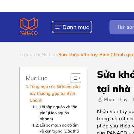
Chính sách
Bảo 
Tìm
Danh mục
kiếm
sản
phẩm
Trang chủ
Dịch vụ
Sửa khóa vân tay Bình Chánh giá r
Sửa khó
Mục Lục
tại nhà
Tổng hợp các lỗi khóa vân
tay thường gặp tại Bình
Phan Thúy
Chánh
Lỗi sập nguồn và “ăn
Khóa vân tay đan
pin” (Hao nguồn
trạng mà rất nhi
nhanh)
Lỗi bo mạch do độ ẩm
pháp sửa khóa v
và côn trùng (Đặc thù
của PANACO – đơ