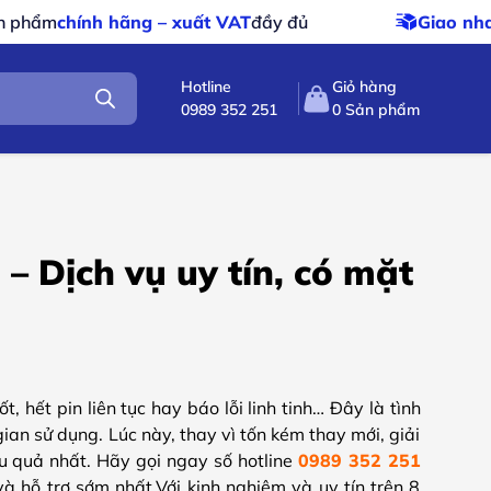
– xuất VAT
đầy đủ
Giao nhanh – giao miễn phí
Hotline
Giỏ hàng
0989 352 251
0
Sản phẩm
– Dịch vụ uy tín, có mặt
hết pin liên tục hay báo lỗi linh tinh… Đây là tình
ian sử dụng. Lúc này, thay vì tốn kém thay mới, giải
ệu quả nhất. Hãy gọi ngay số hotline
0989 352 251
 hỗ trợ sớm nhất.Với kinh nghiệm và uy tín trên 8