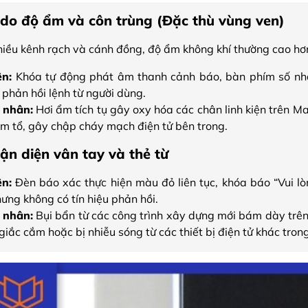
 do độ ẩm và côn trùng (Đặc thù vùng ven)
hiều kênh rạch và cánh đồng, độ ẩm không khí thường cao hơ
ện:
Khóa tự động phát âm thanh cảnh báo, bàn phím số nhấp
 phản hồi lệnh từ người dùng.
 nhân:
Hơi ẩm tích tụ gây oxy hóa các chân linh kiện trên Ma
àm tổ, gây chập cháy mạch điện tử bên trong.
ận diện vân tay và thẻ từ
ện:
Đèn báo xác thực hiện màu đỏ liên tục, khóa báo “Vui lò
ưng không có tín hiệu phản hồi.
 nhân:
Bụi bẩn từ các công trình xây dựng mới bám dày trên
 giắc cắm hoặc bị nhiễu sóng từ các thiết bị điện tử khác tron