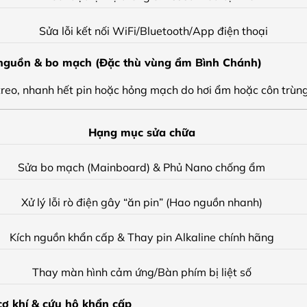
Sửa lỗi kết nối WiFi/Bluetooth/App điện thoại
i nguồn & bo mạch (Đặc thù vùng ẩm Bình Chánh)
ị treo, nhanh hết pin hoặc hỏng mạch do hơi ẩm hoặc côn trùng
Hạng mục sửa chữa
Sửa bo mạch (Mainboard) & Phủ Nano chống ẩm
Xử lý lỗi rò điện gây “ăn pin” (Hao nguồn nhanh)
Kích nguồn khẩn cấp & Thay pin Alkaline chính hãng
Thay màn hình cảm ứng/Bàn phím bị liệt số
 cơ khí & cứu hộ khẩn cấp