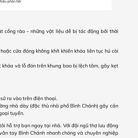
hiệu phản hồi
 cổng rào – những vật liệu dễ bị tác động bởi thời
oặc cửa đóng không khít khiến khóa liên tục hú còi
 khóa và lỗ đón trên khung bao bị lệch tâm, gây kẹt
ử ra vào trên điện thoại.
ờng nhà dày (đặc thù nhà phố Bình Chánh) gây cản
goại tuyến.
i hỗ trợ bạn ngay tại nhà. Với đội ngũ thợ lưu động
 vân tay Bình Chánh nhanh chóng và chuyên nghiệp