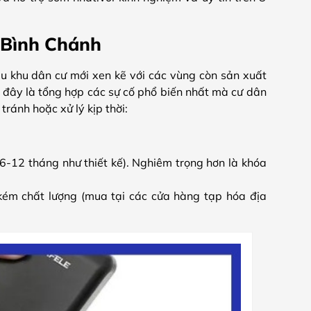
i Bình Chánh
ều khu dân cư mới xen kẽ với các vùng còn sản xuất
 đây là tổng hợp các sự cố phổ biến nhất mà cư dân
ránh hoặc xử lý kịp thời:
6-12 tháng như thiết kế). Nghiêm trọng hơn là khóa
kém chất lượng (mua tại các cửa hàng tạp hóa địa