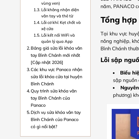
vùng ven)
năm, PANACO cam
Lỗi không nhận diện
vân tay và thẻ từ
Tổng hợp 
Lỗi cơ khí: Kẹt chốt và
xệ cửa
Tại khu vực huyệ
Lỗi kết nối WiFi và
nông nghiệp, khó
quản lý qua App
Bảng giá sửa lỗi khóa vân
Bình Chánh thườn
tay Bình Chánh mới nhất
Lỗi sập ngu
[Cập nhật 2026]
Các khu vực Panaco nhận
Biểu hi
sửa lỗi khóa cửa tại huyện
sập nguồn 
Bình Chánh
Nguyên
Quy trình sửa khóa vân
phương) kh
tay Bình Chánh của
Panaco
Dịch vụ sửa khóa vân tay
Bình Chánh của Panaco
có gì nổi bật?