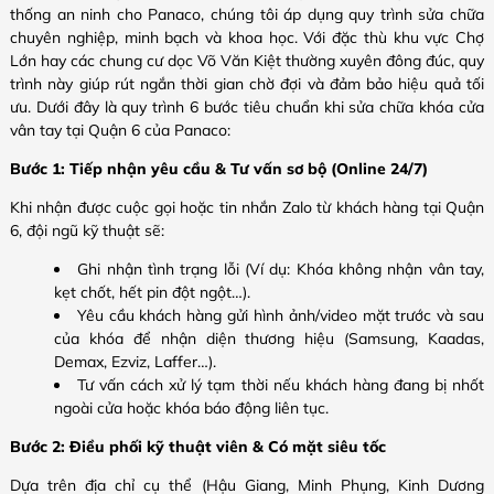
thống an ninh cho Panaco, chúng tôi áp dụng quy trình sửa chữa
chuyên nghiệp, minh bạch và khoa học. Với đặc thù khu vực Chợ
Lớn hay các chung cư dọc Võ Văn Kiệt thường xuyên đông đúc, quy
trình này giúp rút ngắn thời gian chờ đợi và đảm bảo hiệu quả tối
ưu. Dưới đây là quy trình 6 bước tiêu chuẩn khi sửa chữa khóa cửa
vân tay tại Quận 6 của Panaco:
Bước 1: Tiếp nhận yêu cầu & Tư vấn sơ bộ (Online 24/7)
Khi nhận được cuộc gọi hoặc tin nhắn Zalo từ khách hàng tại Quận
6, đội ngũ kỹ thuật sẽ:
Ghi nhận tình trạng lỗi (Ví dụ: Khóa không nhận vân tay,
kẹt chốt, hết pin đột ngột…).
Yêu cầu khách hàng gửi hình ảnh/video mặt trước và sau
của khóa để nhận diện thương hiệu (Samsung, Kaadas,
Demax, Ezviz, Laffer…).
Tư vấn cách xử lý tạm thời nếu khách hàng đang bị nhốt
ngoài cửa hoặc khóa báo động liên tục.
Bước 2: Điều phối kỹ thuật viên & Có mặt siêu tốc
Dựa trên địa chỉ cụ thể (Hậu Giang, Minh Phụng, Kinh Dương