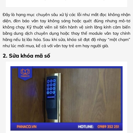
Đây là hạng mục chuyên sâu xử lý các lỗi như mắt đọc không nhận
diện, đèn báo vân tay không sáng hoặc quét đúng nhưng mô-tơ
không chạy. Kỹ thuật viên sẽ tiến hành vệ sinh lăng kính cảm biến
bằng dung dịch chuyên dụng hoặc thay thế module vân tay chính
hãng nếu bị lão hóa. Sau khi sửa, khóa sẽ đạt độ nhạy “một chạm”
như lúc mới mua, kể cả với vân tay trẻ em hay người già.
2. Sửa khóa mã số