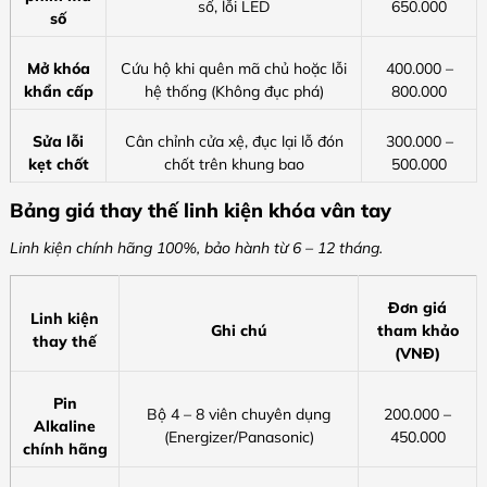
số, lỗi LED
650.000
số
Mở khóa
Cứu hộ khi quên mã chủ hoặc lỗi
400.000 –
khẩn cấp
hệ thống (Không đục phá)
800.000
Sửa lỗi
Cân chỉnh cửa xệ, đục lại lỗ đón
300.000 –
kẹt chốt
chốt trên khung bao
500.000
Bảng giá thay thế linh kiện khóa vân tay
Linh kiện chính hãng 100%, bảo hành từ 6 – 12 tháng.
Đơn giá
Linh kiện
Ghi chú
tham khảo
thay thế
(VNĐ)
Pin
Bộ 4 – 8 viên chuyên dụng
200.000 –
Alkaline
(Energizer/Panasonic)
450.000
chính hãng