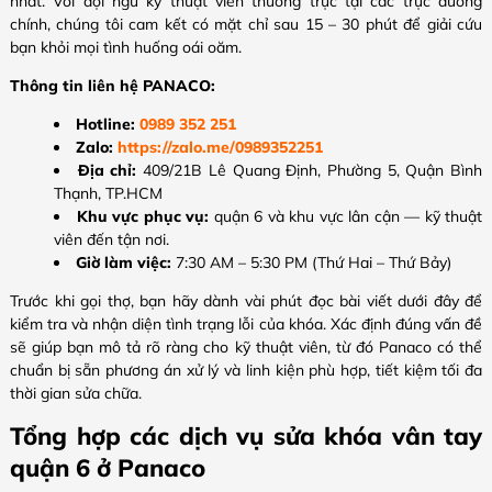
nhất. Với đội ngũ kỹ thuật viên thường trực tại các trục đường
chính, chúng tôi cam kết có mặt chỉ sau 15 – 30 phút để giải cứu
bạn khỏi mọi tình huống oái oăm.
Thông tin liên hệ PANACO:
Hotline:
0989 352 251
Zalo:
https://zalo.me/0989352251
Địa chỉ:
409/21B Lê Quang Định, Phường 5, Quận Bình
Thạnh, TP.HCM
Khu vực phục vụ:
quận 6 và khu vực lân cận — kỹ thuật
viên đến tận nơi.
Giờ làm việc:
7:30 AM – 5:30 PM (Thứ Hai – Thứ Bảy)
Trước khi gọi thợ, bạn hãy dành vài phút đọc bài viết dưới đây để
kiểm tra và nhận diện tình trạng lỗi của khóa. Xác định đúng vấn đề
sẽ giúp bạn mô tả rõ ràng cho kỹ thuật viên, từ đó Panaco có thể
chuẩn bị sẵn phương án xử lý và linh kiện phù hợp, tiết kiệm tối đa
thời gian sửa chữa.
Tổng hợp các dịch vụ sửa khóa vân tay
quận 6 ở Panaco