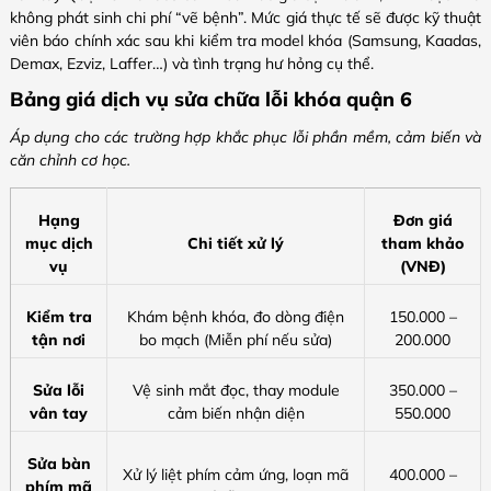
không phát sinh chi phí “vẽ bệnh”. Mức giá thực tế sẽ được kỹ thuật
viên báo chính xác sau khi kiểm tra model khóa (Samsung, Kaadas,
Demax, Ezviz, Laffer…) và tình trạng hư hỏng cụ thể.
Bảng giá dịch vụ sửa chữa lỗi khóa quận 6
Áp dụng cho các trường hợp khắc phục lỗi phần mềm, cảm biến và
căn chỉnh cơ học.
Hạng
Đơn giá
mục dịch
Chi tiết xử lý
tham khảo
vụ
(VNĐ)
Kiểm tra
Khám bệnh khóa, đo dòng điện
150.000 –
tận nơi
bo mạch (Miễn phí nếu sửa)
200.000
Sửa lỗi
Vệ sinh mắt đọc, thay module
350.000 –
vân tay
cảm biến nhận diện
550.000
Sửa bàn
Xử lý liệt phím cảm ứng, loạn mã
400.000 –
phím mã