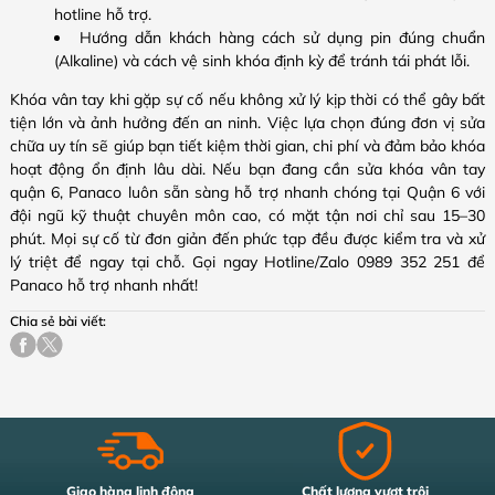
hotline hỗ trợ.
Hướng dẫn khách hàng cách sử dụng pin đúng chuẩn
(Alkaline) và cách vệ sinh khóa định kỳ để tránh tái phát lỗi.
Khóa vân tay khi gặp sự cố nếu không xử lý kịp thời có thể gây bất
tiện lớn và ảnh hưởng đến an ninh. Việc lựa chọn đúng đơn vị sửa
chữa uy tín sẽ giúp bạn tiết kiệm thời gian, chi phí và đảm bảo khóa
hoạt động ổn định lâu dài. Nếu bạn đang cần sửa khóa vân tay
quận 6, Panaco luôn sẵn sàng hỗ trợ nhanh chóng tại Quận 6 với
đội ngũ kỹ thuật chuyên môn cao, có mặt tận nơi chỉ sau 15–30
phút. Mọi sự cố từ đơn giản đến phức tạp đều được kiểm tra và xử
lý triệt để ngay tại chỗ. Gọi ngay Hotline/Zalo 0989 352 251 để
Panaco hỗ trợ nhanh nhất!
Chia sẻ bài viết:
Giao hàng linh động
Chất lượng vượt trội