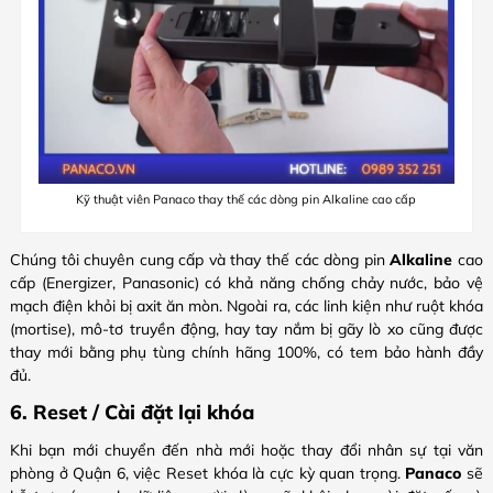
Kỹ thuật viên Panaco thay thế các dòng pin Alkaline cao cấp
Chúng tôi chuyên cung cấp và thay thế các dòng pin
Alkaline
cao
cấp (Energizer, Panasonic) có khả năng chống chảy nước, bảo vệ
mạch điện khỏi bị axit ăn mòn. Ngoài ra, các linh kiện như ruột khóa
(mortise), mô-tơ truyền động, hay tay nắm bị gãy lò xo cũng được
thay mới bằng phụ tùng chính hãng 100%, có tem bảo hành đầy
đủ.
6. Reset / Cài đặt lại khóa
Khi bạn mới chuyển đến nhà mới hoặc thay đổi nhân sự tại văn
phòng ở Quận 6, việc Reset khóa là cực kỳ quan trọng.
Panaco
sẽ