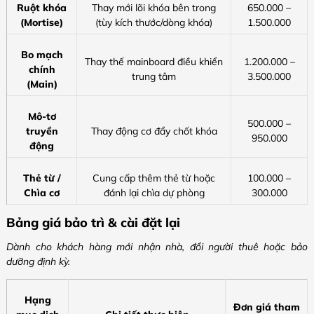
Ruột khóa
Thay mới lõi khóa bên trong
650.000 –
(Mortise)
(tùy kích thước/dòng khóa)
1.500.000
Bo mạch
Thay thế mainboard điều khiển
1.200.000 –
chính
trung tâm
3.500.000
(Main)
Mô-tơ
500.000 –
truyền
Thay động cơ đẩy chốt khóa
950.000
động
Thẻ từ /
Cung cấp thêm thẻ từ hoặc
100.000 –
Chìa cơ
đánh lại chìa dự phòng
300.000
Bảng giá bảo trì & cài đặt lại
Dành cho khách hàng mới nhận nhà, đổi người thuê hoặc bảo
dưỡng định kỳ.
Hạng
Đơn giá tham