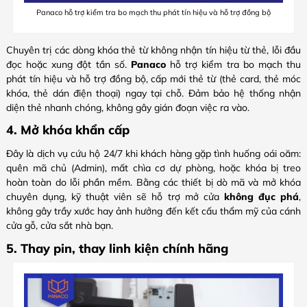
Panaco hỗ trợ kiểm tra bo mạch thu phát tín hiệu và hỗ trợ đồng bộ
Chuyên trị các dòng khóa thẻ từ không nhận tín hiệu từ thẻ, lỗi đầu
đọc hoặc xung đột tần số.
Panaco
hỗ trợ kiểm tra bo mạch thu
phát tín hiệu và hỗ trợ đồng bộ, cấp mới thẻ từ (thẻ card, thẻ móc
khóa, thẻ dán điện thoại) ngay tại chỗ. Đảm bảo hệ thống nhận
diện thẻ nhanh chóng, không gây gián đoạn việc ra vào.
4. Mở khóa khẩn cấp
Đây là dịch vụ cứu hộ 24/7 khi khách hàng gặp tình huống oái oăm:
quên mã chủ (Admin), mất chìa cơ dự phòng, hoặc khóa bị treo
hoàn toàn do lỗi phần mềm. Bằng các thiết bị dò mã và mở khóa
chuyên dụng, kỹ thuật viên sẽ hỗ trợ mở cửa
không đục phá
,
không gây trầy xước hay ảnh hưởng đến kết cấu thẩm mỹ của cánh
cửa gỗ, cửa sắt nhà bạn.
5. Thay pin, thay linh kiện chính hãng