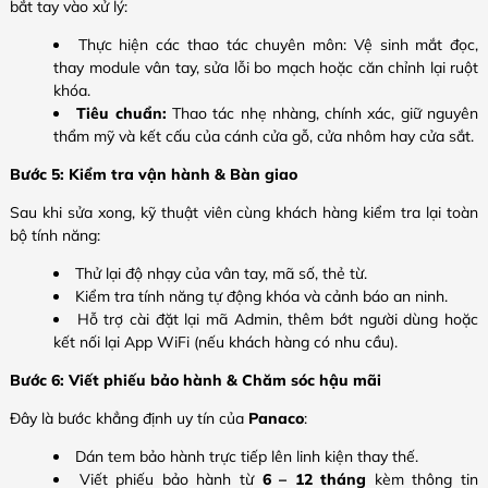
bắt tay vào xử lý:
Thực hiện các thao tác chuyên môn: Vệ sinh mắt đọc,
thay module vân tay, sửa lỗi bo mạch hoặc căn chỉnh lại ruột
khóa.
Tiêu chuẩn:
Thao tác nhẹ nhàng, chính xác, giữ nguyên
thẩm mỹ và kết cấu của cánh cửa gỗ, cửa nhôm hay cửa sắt.
Bước 5: Kiểm tra vận hành & Bàn giao
Sau khi sửa xong, kỹ thuật viên cùng khách hàng kiểm tra lại toàn
bộ tính năng:
Thử lại độ nhạy của vân tay, mã số, thẻ từ.
Kiểm tra tính năng tự động khóa và cảnh báo an ninh.
Hỗ trợ cài đặt lại mã Admin, thêm bớt người dùng hoặc
kết nối lại App WiFi (nếu khách hàng có nhu cầu).
Bước 6: Viết phiếu bảo hành & Chăm sóc hậu mãi
Đây là bước khẳng định uy tín của
Panaco
:
Dán tem bảo hành trực tiếp lên linh kiện thay thế.
Viết phiếu bảo hành từ
6 – 12 tháng
kèm thông tin