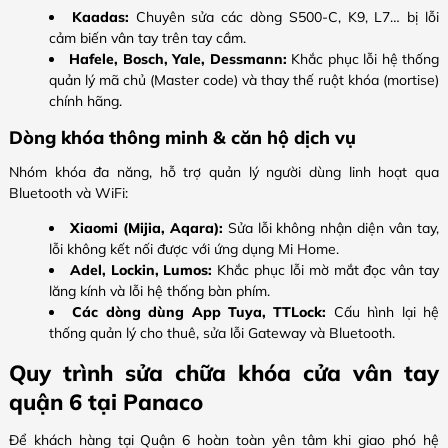
Kaadas:
Chuyên sửa các dòng S500-C, K9, L7… bị lỗi
cảm biến vân tay trên tay cầm.
Hafele, Bosch, Yale, Dessmann:
Khắc phục lỗi hệ thống
quản lý mã chủ (Master code) và thay thế ruột khóa (mortise)
chính hãng.
Dòng khóa thông minh & căn hộ dịch vụ
Nhóm khóa đa năng, hỗ trợ quản lý người dùng linh hoạt qua
Bluetooth và WiFi:
Xiaomi (Mijia, Aqara):
Sửa lỗi không nhận diện vân tay,
lỗi không kết nối được với ứng dụng Mi Home.
Adel, Lockin, Lumos:
Khắc phục lỗi mờ mắt đọc vân tay
lăng kính và lỗi hệ thống bàn phím.
Các dòng dùng App Tuya, TTLock:
Cấu hình lại hệ
thống quản lý cho thuê, sửa lỗi Gateway và Bluetooth.
Quy trình sửa chữa khóa cửa vân tay
quận 6 tại Panaco
Để khách hàng tại Quận 6 hoàn toàn yên tâm khi giao phó hệ