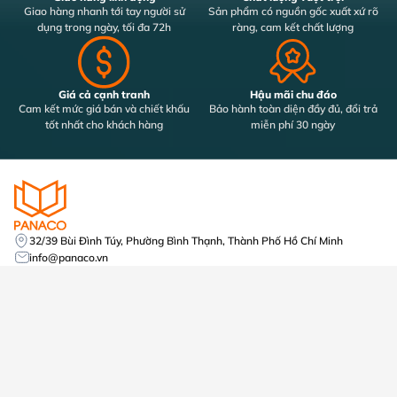
Giao hàng nhanh tới tay người sử
Sản phẩm có nguồn gốc xuất xứ rõ
dụng trong ngày, tối đa 72h
ràng, cam kết chất lượng
Giá cả cạnh tranh
Hậu mãi chu đáo
Cam kết mức giá bán và chiết khấu
Bảo hành toàn diện đầy đủ, đổi trả
tốt nhất cho khách hàng
miễn phí 30 ngày
32/39 Bùi Đình Túy, Phường Bình Thạnh, Thành Phố Hồ Chí Minh
info@panaco.vn
0989 352 251
Mã số thuế: 0316645438
Số tài khoản: 2255566678
Á Châu ACB, Chi Nhánh Quận Tân Phú, PGD Tân Sơn Nhì