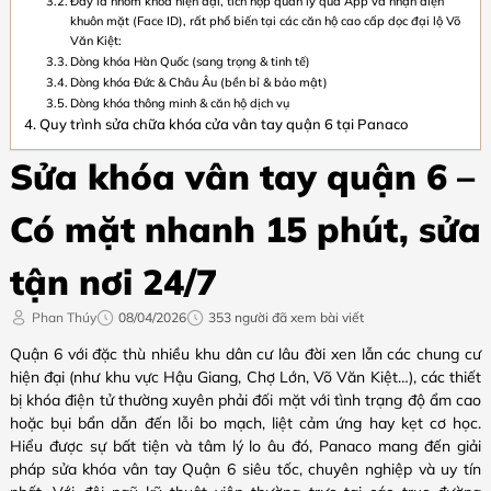
Đây là nhóm khóa hiện đại, tích hợp quản lý qua App và nhận diện
khuôn mặt (Face ID), rất phổ biến tại các căn hộ cao cấp dọc đại lộ Võ
Văn Kiệt:
Dòng khóa Hàn Quốc (sang trọng & tinh tế)
Dòng khóa Đức & Châu Âu (bền bỉ & bảo mật)
Dòng khóa thông minh & căn hộ dịch vụ
Quy trình sửa chữa khóa cửa vân tay quận 6 tại Panaco
Sửa khóa vân tay quận 6 –
Có mặt nhanh 15 phút, sửa
tận nơi 24/7
Phan Thúy
08/04/2026
353 người đã xem bài viết
Quận 6 với đặc thù nhiều khu dân cư lâu đời xen lẫn các chung cư
hiện đại (như khu vực Hậu Giang, Chợ Lớn, Võ Văn Kiệt…), các thiết
bị khóa điện tử thường xuyên phải đối mặt với tình trạng độ ẩm cao
hoặc bụi bẩn dẫn đến lỗi bo mạch, liệt cảm ứng hay kẹt cơ học.
Hiểu được sự bất tiện và tâm lý lo âu đó, Panaco mang đến giải
pháp sửa khóa vân tay Quận 6 siêu tốc, chuyên nghiệp và uy tín