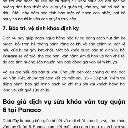
hỗ trợ xóa sạch dữ liệu người dùng cũ, khôi phục cài đặt gốc và
hướng dẫn bạn thiết lập lại quyền quản trị, vân tay, mã số mới từ
đầu. Điều này đảm bảo tính bảo mật cá nhân cao nhất, loại bỏ
nguy cơ người lạ vẫn còn quyền truy cập.
7. Bảo trì, vệ sinh khóa định kỳ
Dịch vụ này giúp ngăn ngừa hỏng hóc từ xa bằng cách hút ẩm bo
mạch, bôi trơn hệ thống bánh răng cơ khí và căn chỉnh lại bản lề
nếu cửa bị xệ gây kẹt chốt. Một bộ khóa được bảo trì định kỳ bởi
Panaco
sẽ có tuổi thọ cao hơn, vận hành êm ái hơn và hạn chế tối
đa các tình huống sập nguồn hay báo động giả vào đêm khuya.
Với sự am hiểu địa bàn từ khu Chợ Lớn đến các chung cư mới dọc
Võ Văn Kiệt, chúng tôi cam kết có mặt sau 15 – 30 phút. Kiểm tra
đúng bệnh, báo giá minh bạch và chỉ thu phí khi khách hàng hài
lòng với kết quả sửa chữa.
Báo giá dịch vụ sửa khóa vân tay quận
6 tại Panaco
Dưới đây là bảng báo giá chi tiết và mới nhất cho dịch vụ sửa khóa
vân tay Quận 6. Panaco cam kết mức giá cạnh tranh, minh bạch và