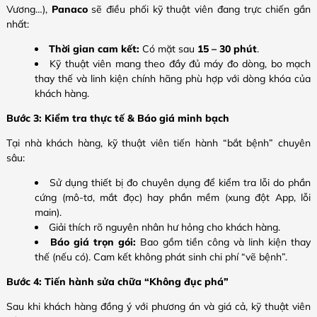
Vương…),
Panaco
sẽ điều phối kỹ thuật viên đang trực chiến gần
nhất:
Thời gian cam kết:
Có mặt sau
15 – 30 phút
.
Kỹ thuật viên mang theo đầy đủ máy đo dòng, bo mạch
thay thế và linh kiện chính hãng phù hợp với dòng khóa của
khách hàng.
Bước 3: Kiểm tra thực tế & Báo giá minh bạch
Tại nhà khách hàng, kỹ thuật viên tiến hành “bắt bệnh” chuyên
sâu:
Sử dụng thiết bị đo chuyên dụng để kiểm tra lỗi do phần
cứng (mô-tơ, mắt đọc) hay phần mềm (xung đột App, lỗi
main).
Giải thích rõ nguyên nhân hư hỏng cho khách hàng.
Báo giá trọn gói:
Bao gồm tiền công và linh kiện thay
thế (nếu có). Cam kết không phát sinh chi phí “vẽ bệnh”.
Bước 4: Tiến hành sửa chữa “Không đục phá”
Sau khi khách hàng đồng ý với phương án và giá cả, kỹ thuật viên