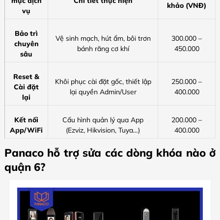
mục dịch
Chi tiết thực hiện
khảo (VNĐ)
vụ
Bảo trì
Vệ sinh mạch, hút ẩm, bôi trơn
300.000 –
chuyên
bánh răng cơ khí
450.000
sâu
Reset &
Khôi phục cài đặt gốc, thiết lập
250.000 –
Cài đặt
lại quyền Admin/User
400.000
lại
Kết nối
Cấu hình quản lý qua App
200.000 –
App/WiFi
(Ezviz, Hikvision, Tuya…)
400.000
Panaco hỗ trợ sửa các dòng khóa nào ở
quận 6?