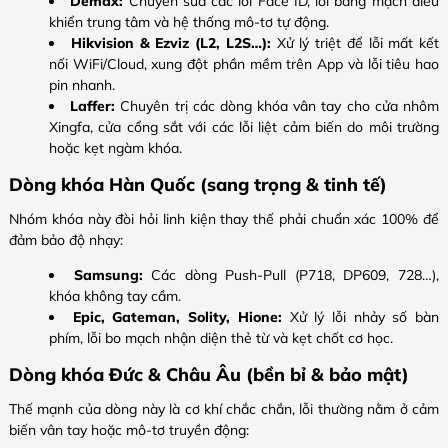
Demax:
Chuyên sửa các lỗi Face ID, lỗi bảng mạch điều
khiển trung tâm và hệ thống mô-tơ tự động.
Hikvision & Ezviz (L2, L2S…):
Xử lý triệt để lỗi mất kết
nối WiFi/Cloud, xung đột phần mềm trên App và lỗi tiêu hao
pin nhanh.
Laffer:
Chuyên trị các dòng khóa vân tay cho cửa nhôm
Xingfa, cửa cổng sắt với các lỗi liệt cảm biến do môi trường
hoặc kẹt ngàm khóa.
Dòng khóa Hàn Quốc (sang trọng & tinh tế)
Nhóm khóa này đòi hỏi linh kiện thay thế phải chuẩn xác 100% để
đảm bảo độ nhạy:
Samsung:
Các dòng Push-Pull (P718, DP609, 728…),
khóa không tay cầm.
Epic, Gateman, Solity, Hione:
Xử lý lỗi nhảy số bàn
phím, lỗi bo mạch nhận diện thẻ từ và kẹt chốt cơ học.
Dòng khóa Đức & Châu Âu (bền bỉ & bảo mật)
Thế mạnh của dòng này là cơ khí chắc chắn, lỗi thường nằm ở cảm
biến vân tay hoặc mô-tơ truyền động: