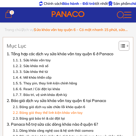
Chính sách
Bảo hành – Đổi trả
tốt nhất
Sản phẩm
chính hã
0
0
Trang chủ
Dịch vụ
Sửa khóa vân tay quận 6 – Có mặt nhanh 15 phút, sửa
tận nơi 24/7
Mục Lục
Tổng hợp các dịch vụ sửa khóa vân tay quận 6 ở Panaco
1. Sửa khóa vân tay
2. Sửa khóa mã số
3. Sửa khóa thẻ từ
4. Mở khóa khẩn cấp
5. Thay pin, thay linh kiện chính hãng
6. Reset / Cài đặt lại khóa
7. Bảo trì, vệ sinh khóa định kỳ
Báo giá dịch vụ sửa khóa vân tay quận 6 tại Panaco
Bảng giá dịch vụ sửa chữa lỗi khóa quận 6
Bảng giá thay thế linh kiện khóa vân tay
Bảng giá bảo trì & cài đặt lại
Panaco hỗ trợ sửa các dòng khóa nào ở quận 6?
Dòng khóa công nghệ cao & hệ sinh thái camera