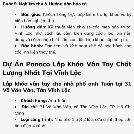
Bước 5: Nghiệm thu & Hướng dẫn bảo trì
Bàn giao:
Khách hàng trực tiếp kiểm tra lại khóa và ký
biên bản nghiệm thu.
Hướng dẫn:
Kỹ thuật viên chia sẻ các mẹo bảo trì tại
Vĩnh Lộc như: cách lau cảm biến đúng cách, loại pin nên
dùng và cách nhận biết sớm các dấu hiệu khóa sắp hết pin.
Bảo hành:
Dán tem và kích hoạt chế độ bảo hành cho
các linh kiện thay thế.
Dự Án Panaco Lắp Khóa Vân Tay Chất
Lượng Nhất Tại Vĩnh Lộc
Lắp khóa vân tay cho nhà phố anh Tuấn tại 31
Võ Văn Vân, Tân Vĩnh Lộc
Khách hàng:
Anh Tuấn
Địa chỉ:
31 Võ Văn Vân, xã Tân Vĩnh Lộc, TP. Hồ Chí
Minh
Loại công trình:
Nhà phố 1 trệt 2 lầu, cửa chính thép sơn
tĩnh điện 4 cánh.