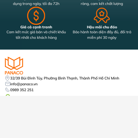
dụng trong ngày, tối đa 72h
ràng, cam kết chất lượng
Giá cả cạnh tranh
Hậu mãi chu đáo
Cam kết mức giá bán và chiết khấu
Bảo hành toàn diện đầy đủ, đổi trả
tốt nhất cho khách hàng
miễn phí 30 ngày
32/39 Bùi Đình Túy, Phường Bình Thạnh, Thành Phố Hồ Chí Minh
info@panaco.vn
0989 352 251
Mã số thuế: 0316645438
Số tài khoản: 2255566678
Á Châu ACB, Chi Nhánh Quận Tân Phú, PGD Tân Sơn Nhì