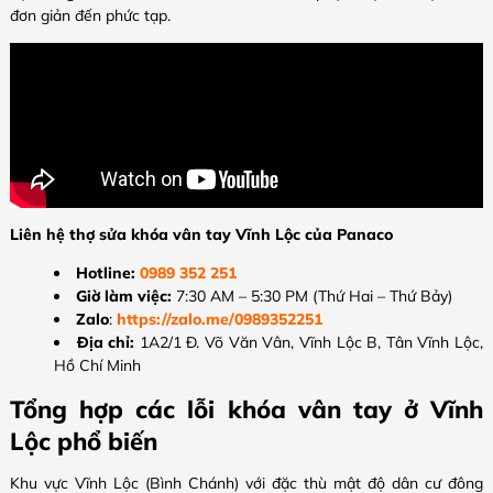
đơn giản đến phức tạp.
Liên hệ thợ sửa khóa vân tay Vĩnh Lộc của Panaco
Hotline:
0989 352 251
Giờ làm việc:
7:30 AM – 5:30 PM (Thứ Hai – Thứ Bảy)
Zalo
:
https://zalo.me/0989352251
Địa chỉ:
1A2/1 Đ. Võ Văn Vân, Vĩnh Lộc B, Tân Vĩnh Lộc,
Hồ Chí Minh
Tổng hợp các lỗi khóa vân tay ở Vĩnh
Lộc phổ biến
Khu vực Vĩnh Lộc (Bình Chánh) với đặc thù mật độ dân cư đông