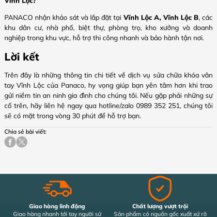
Vĩnh Lộc?
PANACO nhận khảo sát và lắp đặt tại
Vĩnh Lộc A, Vĩnh Lộc B
, các
khu dân cư, nhà phố, biệt thự, phòng trọ, kho xưởng và doanh
nghiệp trong khu vực, hỗ trợ thi công nhanh và bảo hành tận nơi.
Lời kết
Trên đây là những thông tin chi tiết về dịch vụ sửa chữa khóa vân
tay Vĩnh Lộc của Panaco, hy vọng giúp bạn yên tâm hơn khi trao
gửi niềm tin an ninh gia đình cho chúng tôi. Nếu gặp phải những sự
cố trên, hãy liên hệ ngay qua hotline/zalo 0989 352 251, chúng tôi
sẽ có mặt trong vòng 30 phút để hỗ trợ bạn.
Chia sẻ bài viết:
Giao hàng linh động
Chất lượng vượt trội
Giao hàng nhanh tới tay người sử
Sản phẩm có nguồn gốc xuất xứ rõ