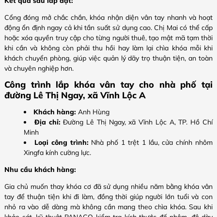
Kết quả sau lắp đặt:
Cổng đóng mở chắc chắn, khóa nhận diện vân tay nhanh và hoạt
động ổn định ngay cả khi tần suất sử dụng cao. Chị Mai có thể cấp
hoặc xóa quyền truy cập cho từng người thuê, tạo mật mã tạm thời
khi cần và không còn phải thu hồi hay làm lại chìa khóa mỗi khi
khách chuyển phòng, giúp việc quản lý dãy trọ thuận tiện, an toàn
và chuyên nghiệp hơn.
Công trình lắp khóa vân tay cho nhà phố tại
đường Lê Thị Ngay, xã Vĩnh Lộc A
Khách hàng:
Anh Hùng
Địa chỉ:
Đường Lê Thị Ngay, xã Vĩnh Lộc A, TP. Hồ Chí
Minh
Loại công trình:
Nhà phố 1 trệt 1 lầu, cửa chính nhôm
Xingfa kính cường lực.
Nhu cầu khách hàng:
Gia chủ muốn thay khóa cơ đã sử dụng nhiều năm bằng khóa vân
tay để thuận tiện khi đi làm, đồng thời giúp người lớn tuổi và con
nhỏ ra vào dễ dàng mà không cần mang theo chìa khóa. Sau khi
khảo sát, kỹ thuật PANACO kiểm tra kích thước đố nhôm, độ dày