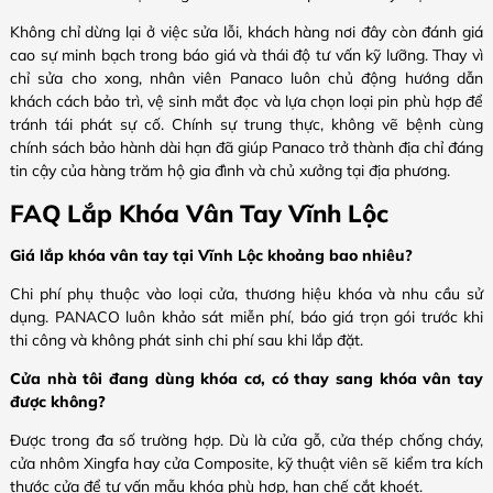
Không chỉ dừng lại ở việc sửa lỗi, khách hàng nơi đây còn đánh giá
cao sự minh bạch trong báo giá và thái độ tư vấn kỹ lưỡng. Thay vì
chỉ sửa cho xong, nhân viên Panaco luôn chủ động hướng dẫn
khách cách bảo trì, vệ sinh mắt đọc và lựa chọn loại pin phù hợp để
tránh tái phát sự cố. Chính sự trung thực, không vẽ bệnh cùng
chính sách bảo hành dài hạn đã giúp Panaco trở thành địa chỉ đáng
tin cậy của hàng trăm hộ gia đình và chủ xưởng tại địa phương.
FAQ Lắp Khóa Vân Tay Vĩnh Lộc
Giá lắp khóa vân tay tại Vĩnh Lộc khoảng bao nhiêu?
Chi phí phụ thuộc vào loại cửa, thương hiệu khóa và nhu cầu sử
dụng. PANACO luôn khảo sát miễn phí, báo giá trọn gói trước khi
thi công và không phát sinh chi phí sau khi lắp đặt.
Cửa nhà tôi đang dùng khóa cơ, có thay sang khóa vân tay
được không?
Được trong đa số trường hợp. Dù là cửa gỗ, cửa thép chống cháy,
cửa nhôm Xingfa hay cửa Composite, kỹ thuật viên sẽ kiểm tra kích
thước cửa để tư vấn mẫu khóa phù hợp, hạn chế cắt khoét.