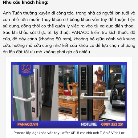
Nhu cầu khách hàng:
Anh Tuấn thường xuyên đi công tác, trong nhà có người lớn tuổi và
con nhỏ nên muốn thay khóa cơ bằng khóa vân tay để thuận tiện
sử dụng, đồng thời có thể quản lý việc ra vào từ xa qua điện thoại.
Sau khi khảo sát thực tế, kỹ thuật PANACO kiểm tra kích thước đố
cửa, độ dày cánh (khoảng 50 mm), khoảng hở giữa cánh và khung
cửa, hướng mở cửa cũng như kết cấu khóa cũ để lựa chọn phương
án lắp đặt tối ưu mà không phải gia cố nhiều.
Panaco lắp đặt khóa vân tay Laffer XF18 cho nhà anh Tuấn ở Vĩnh Lộc