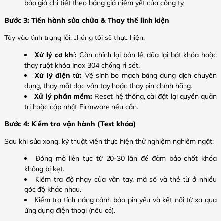
báo giá chi tiết theo bảng giá niêm yết của công ty.
Bước 3: Tiến hành sửa chữa & Thay thế linh kiện
Tùy vào tình trạng lỗi, chúng tôi sẽ thực hiện:
Xử lý cơ khí:
Căn chỉnh lại bản lề, dũa lại bát khóa hoặc
thay ruột khóa Inox 304 chống rỉ sét.
Xử lý điện tử:
Vệ sinh bo mạch bằng dung dịch chuyên
dụng, thay mắt đọc vân tay hoặc thay pin chính hãng.
Xử lý phần mềm:
Reset hệ thống, cài đặt lại quyền quản
trị hoặc cập nhật Firmware nếu cần.
Bước 4: Kiểm tra vận hành (Test khóa)
Sau khi sửa xong, kỹ thuật viên thực hiện thử nghiệm nghiêm ngặt:
Đóng mở liên tục từ 20-30 lần để đảm bảo chốt khóa
không bị kẹt.
Kiểm tra độ nhạy của vân tay, mã số và thẻ từ ở nhiều
góc độ khác nhau.
Kiểm tra tính năng cảnh báo pin yếu và kết nối từ xa qua
ứng dụng điện thoại (nếu có).