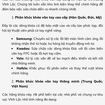
Vĩnh Lộc. Chúng tôi luôn sẵn kho linh kiện thay thế chính hãng để
đảm bảo việc sửa chữa diễn ra nhanh chóng nhất.
Phân khúc khóa vân tay cao cấp (Hàn Quốc, Đức, Mỹ)
Đây là các dòng khóa có độ bảo mật cao và cấu tạo phức tạp, đòi
hỏi kỹ thuật viên phải có tay nghề vững:
Samsung:
Chuyên xử lý các lỗi liệt màn hình cảm ứng, lỗi
không nhận thẻ từ hoặc hư hỏng bộ truyền động mô-tơ.
Kaadas:
Sửa chữa các dòng khóa Đức với lỗi cảm biến
vân tay FPC hoặc lỗi kẹt tay cầm.
Yale:
Xử lý các vấn đề về bo mạch điều khiển và kết nối
nhà thông minh.
Hafele:
Khắc phục lỗi phần mềm và thay thế ruột khóa
chính hãng.
Phân khúc khóa vân tay thông minh (Trung Quốc,
Việt Nam)
Các hãng khóa này rất phổ biến tại các nhà phố và chung cư khu
vực Vĩnh Lộc nhờ tính năng đa dạng: