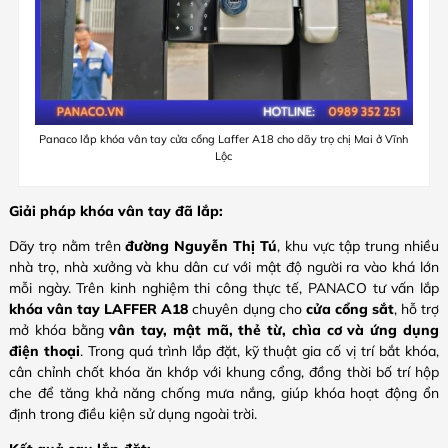
Panaco lắp khóa vân tay cửa cổng Laffer A18 cho dãy trọ chị Mai ở Vĩnh
Lộc
Giải pháp khóa vân tay đã lắp:
Dãy trọ nằm trên
đường Nguyễn Thị Tú
, khu vực tập trung nhiều
nhà trọ, nhà xưởng và khu dân cư với mật độ người ra vào khá lớn
mỗi ngày. Trên kinh nghiệm thi công thực tế, PANACO tư vấn lắp
khóa vân tay LAFFER A18
chuyên dụng cho
cửa cổng sắt
, hỗ trợ
mở khóa bằng
vân tay, mật mã, thẻ từ, chìa cơ và ứng dụng
điện thoại
. Trong quá trình lắp đặt, kỹ thuật gia cố vị trí bắt khóa,
cân chỉnh chốt khóa ăn khớp với khung cổng, đồng thời bố trí hộp
che để tăng khả năng chống mưa nắng, giúp khóa hoạt động ổn
định trong điều kiện sử dụng ngoài trời.