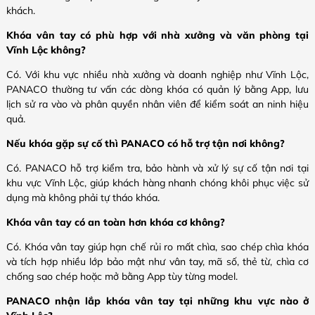
khách.
Khóa vân tay có phù hợp với nhà xưởng và văn phòng tại
Vĩnh Lộc không?
Có. Với khu vực nhiều nhà xưởng và doanh nghiệp như Vĩnh Lộc,
PANACO thường tư vấn các dòng khóa có quản lý bằng App, lưu
lịch sử ra vào và phân quyền nhân viên để kiểm soát an ninh hiệu
quả.
Nếu khóa gặp sự cố thì PANACO có hỗ trợ tận nơi không?
Có. PANACO hỗ trợ kiểm tra, bảo hành và xử lý sự cố tận nơi tại
khu vực Vĩnh Lộc, giúp khách hàng nhanh chóng khôi phục việc sử
dụng mà không phải tự tháo khóa.
Khóa vân tay có an toàn hơn khóa cơ không?
Có. Khóa vân tay giúp hạn chế rủi ro mất chìa, sao chép chìa khóa
và tích hợp nhiều lớp bảo mật như vân tay, mã số, thẻ từ, chìa cơ
chống sao chép hoặc mở bằng App tùy từng model.
PANACO nhận lắp khóa vân tay tại những khu vực nào ở