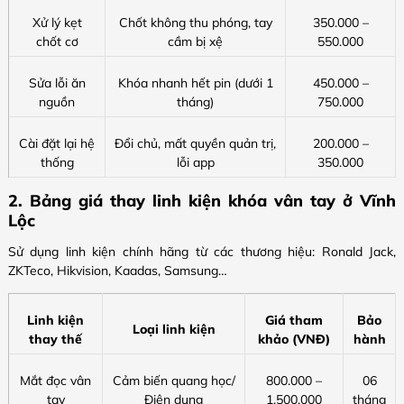
Xử lý kẹt
Chốt không thu phóng, tay
350.000 –
chốt cơ
cầm bị xệ
550.000
Sửa lỗi ăn
Khóa nhanh hết pin (dưới 1
450.000 –
nguồn
tháng)
750.000
Cài đặt lại hệ
Đổi chủ, mất quyền quản trị,
200.000 –
thống
lỗi app
350.000
2. Bảng giá thay linh kiện khóa vân tay ở Vĩnh
Lộc
Sử dụng linh kiện chính hãng từ các thương hiệu: Ronald Jack,
ZKTeco, Hikvision, Kaadas, Samsung…
Linh kiện
Giá tham
Bảo
Loại linh kiện
thay thế
khảo (VNĐ)
hành
Mắt đọc vân
Cảm biến quang học/
800.000 –
06
tay
Điện dung
1.500.000
tháng