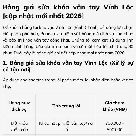
Bảng giá sửa khóa vân tay Vĩnh Lộc
[cập nhật mới nhất 2026]
Để khách hàng tại khu vực Vĩnh Lộc (Bình Chánh) dễ dàng lựa chọn
giải pháp phù hợp, Panaco xin niêm yết bảng giá dịch vụ sửa chữa
và bảo trì khóa vân tay công khai. Chúng tôi cam kết sử dụng linh
kiện chính hãng, báo giá minh bạch và có mặt hỏa tốc chỉ trong 30
phút. Dưới đây là bảng giá chi tiết cập nhật mới nhất năm 2026:
1. Bảng giá sửa khóa vân tay Vĩnh Lộc (Xử lý sự
cố tận nơi)
Áp dụng cho các tình trạng lỗi phần mềm, lỗi nhận diện hoặc kẹt cơ
nhẹ.
Hạng mục
Giá tham
Tình trạng lỗi
dịch vụ
khảo (VNĐ)
Mở khóa
Khóa hết pin, lỗi vân tay/mã
300.000 –
khẩn cấp
số
500.000