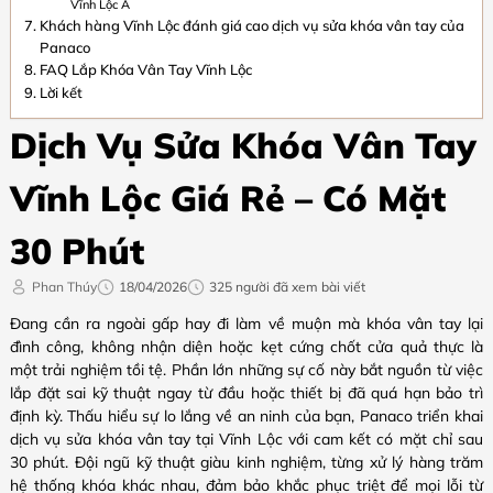
Vĩnh Lộc A
Khách hàng Vĩnh Lộc đánh giá cao dịch vụ sửa khóa vân tay của
Panaco
FAQ Lắp Khóa Vân Tay Vĩnh Lộc
Lời kết
Dịch Vụ Sửa Khóa Vân Tay
Vĩnh Lộc Giá Rẻ – Có Mặt
30 Phút
Phan Thúy
18/04/2026
325 người đã xem bài viết
Đang cần ra ngoài gấp hay đi làm về muộn mà khóa vân tay lại
đình công, không nhận diện hoặc kẹt cứng chốt cửa quả thực là
một trải nghiệm tồi tệ. Phần lớn những sự cố này bắt nguồn từ việc
lắp đặt sai kỹ thuật ngay từ đầu hoặc thiết bị đã quá hạn bảo trì
định kỳ. Thấu hiểu sự lo lắng về an ninh của bạn, Panaco triển khai
dịch vụ sửa khóa vân tay tại Vĩnh Lộc với cam kết có mặt chỉ sau
30 phút. Đội ngũ kỹ thuật giàu kinh nghiệm, từng xử lý hàng trăm
hệ thống khóa khác nhau, đảm bảo khắc phục triệt để mọi lỗi từ