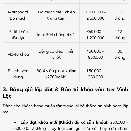
Mainboard
Bo mạch điều khiển
1.200.000 –
12
(Bo mạch)
trung tâm
2.500.000
tháng
Ruột khóa
650.000 –
12
Inox 304 chống rỉ sét
(Body)
1.200.000
tháng
Động cơ điều khiển
450.000 –
06
Mô-tơ khóa
chốt
850.000
tháng
Pin chuyên
Bộ 4 viên pin Alkaline
150.000 –
–
dụng
(2700mAh)
250.000
3. Bảng giá lắp đặt & Bảo trì khóa vân tay Vĩnh
Lộc
Dành cho khách hàng muốn tân trang lại hệ thống an ninh hoặc lắp
mới.
Lắp đặt khóa mới (Khách đã có sẵn khóa):
350.000 –
600.000 VNĐ/bộ (Tùy loại cửa gỗ, cửa sắt hay cửa nhôm