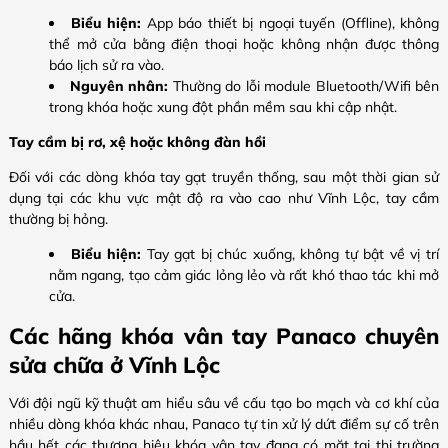
Biểu hiện:
App báo thiết bị ngoại tuyến (Offline), không
thể mở cửa bằng điện thoại hoặc không nhận được thông
báo lịch sử ra vào.
Nguyên nhân:
Thường do lỗi module Bluetooth/Wifi bên
trong khóa hoặc xung đột phần mềm sau khi cập nhật.
Tay cầm bị rơ, xệ hoặc không đàn hồi
Đối với các dòng khóa tay gạt truyền thống, sau một thời gian sử
dụng tại các khu vực mật độ ra vào cao như Vĩnh Lộc, tay cầm
thường bị hỏng.
Biểu hiện:
Tay gạt bị chúc xuống, không tự bật về vị trí
nằm ngang, tạo cảm giác lỏng lẻo và rất khó thao tác khi mở
cửa.
Các hãng khóa vân tay Panaco chuyên
sửa chữa ở Vĩnh Lộc
Với đội ngũ kỹ thuật am hiểu sâu về cấu tạo bo mạch và cơ khí của
nhiều dòng khóa khác nhau, Panaco tự tin xử lý dứt điểm sự cố trên
hầu hết các thương hiệu khóa vân tay đang có mặt tại thị trường