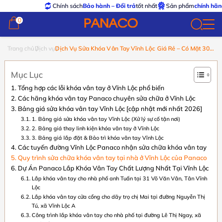
Chính sách
Bảo hành – Đổi trả
tốt nhất
Sản phẩm
chính hãng – xuất 
0
0
Trang chủ
Dịch vụ
Dịch Vụ Sửa Khóa Vân Tay Vĩnh Lộc Giá Rẻ – Có Mặt 30
Phút
Mục Lục
Tổng hợp các lỗi khóa vân tay ở Vĩnh Lộc phổ biến
Các hãng khóa vân tay Panaco chuyên sửa chữa ở Vĩnh Lộc
Bảng giá sửa khóa vân tay Vĩnh Lộc [cập nhật mới nhất 2026]
1. Bảng giá sửa khóa vân tay Vĩnh Lộc (Xử lý sự cố tận nơi)
2. Bảng giá thay linh kiện khóa vân tay ở Vĩnh Lộc
3. Bảng giá lắp đặt & Bảo trì khóa vân tay Vĩnh Lộc
Các tuyến đường Vĩnh Lộc Panaco nhận sửa chữa khóa vân tay
Quy trình sửa chữa khóa vân tay tại nhà ở Vĩnh Lộc của Panaco
Dự Án Panaco Lắp Khóa Vân Tay Chất Lượng Nhất Tại Vĩnh Lộc
Lắp khóa vân tay cho nhà phố anh Tuấn tại 31 Võ Văn Vân, Tân Vĩnh
Lộc
Lắp khóa vân tay cửa cổng cho dãy trọ chị Mai tại đường Nguyễn Thị
Tú, xã Vĩnh Lộc A
Công trình lắp khóa vân tay cho nhà phố tại đường Lê Thị Ngay, xã