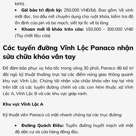
kính).
Gói bảo trì định kỳ:
250.000 VNĐ/bộ. Bao gồm: Vệ sinh
mắt đọc, tra dầu mỡ chuyên dụng cho ruột khóa, kiểm tra độ
ổn định của pin và bo mạch, siết lại ốc vít bị lỏng.
Khoan mới lỗ khóa trên cửa:
150.000 – 300.000 VNĐ
(Tùy chất liệu cửa).
Các tuyến đường Vĩnh Lộc Panaco nhận
sửa chữa khóa vân tay
Để đảm bảo phục vụ hỏa tốc trong vòng 30 phút, Panaco đã bố trí
đội ngũ kỹ thuật thường trực tại các điểm nóng giao thông quanh
khu vực Vĩnh Lộc. Chúng tôi nhận sửa chữa khóa vân tay tại nhà
trên tất cả các tuyến đường chính và các con hẻm thuộc xã Vĩnh
Lộc A, Vĩnh Lộc B và các khu vực giáp ranh.
Khu vực Vĩnh Lộc A
Kỹ thuật viên Panaco có mặt nhanh chóng tại các trục đường:
Đường Quách Điêu:
Tuyến đường huyết mạch với mật
độ dân cư và cửa hàng đông đúc.