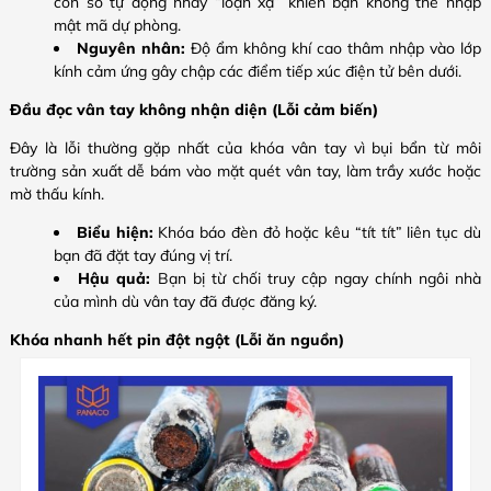
con số tự động nhảy “loạn xạ” khiến bạn không thể nhập
mật mã dự phòng.
Nguyên nhân:
Độ ẩm không khí cao thâm nhập vào lớp
kính cảm ứng gây chập các điểm tiếp xúc điện tử bên dưới.
Đầu đọc vân tay không nhận diện (Lỗi cảm biến)
Đây là lỗi thường gặp nhất của khóa vân tay vì bụi bẩn từ môi
trường sản xuất dễ bám vào mặt quét vân tay, làm trầy xước hoặc
mờ thấu kính.
Biểu hiện:
Khóa báo đèn đỏ hoặc kêu “tít tít” liên tục dù
bạn đã đặt tay đúng vị trí.
Hậu quả:
Bạn bị từ chối truy cập ngay chính ngôi nhà
của mình dù vân tay đã được đăng ký.
Khóa nhanh hết pin đột ngột (Lỗi ăn nguồn)