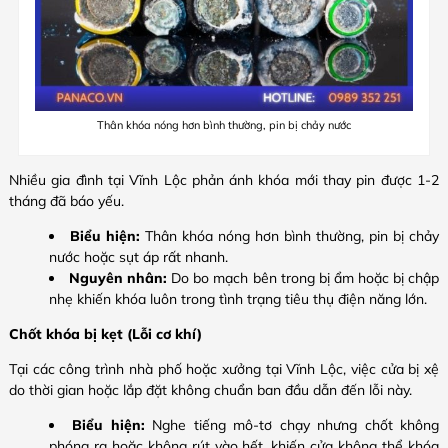
Thân khóa nóng hơn bình thường, pin bị chảy nước
Nhiều gia đình tại Vĩnh Lộc phản ánh khóa mới thay pin được 1-2
tháng đã báo yếu.
Biểu hiện:
Thân khóa nóng hơn bình thường, pin bị chảy
nước hoặc sụt áp rất nhanh.
Nguyên nhân:
Do bo mạch bên trong bị ẩm hoặc bị chập
nhẹ khiến khóa luôn trong tình trạng tiêu thụ điện năng lớn.
Chốt khóa bị kẹt (Lỗi cơ khí)
Tại các công trình nhà phố hoặc xưởng tại Vĩnh Lộc, việc cửa bị xệ
do thời gian hoặc lắp đặt không chuẩn ban đầu dẫn đến lỗi này.
Biểu hiện:
Nghe tiếng mô-tơ chạy nhưng chốt không
phóng ra hoặc không rút vào hết, khiến cửa không thể khóa