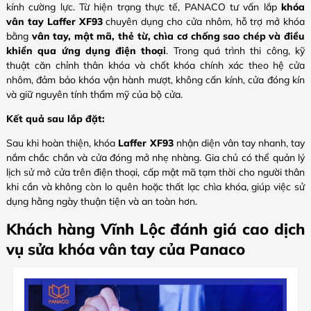
kính cường lực. Từ hiện trạng thực tế, PANACO tư vấn lắp
khóa
vân tay Laffer XF93
chuyên dụng cho cửa nhôm, hỗ trợ mở khóa
bằng
vân tay, mật mã, thẻ từ, chìa cơ chống sao chép và điều
khiển qua ứng dụng điện thoại
. Trong quá trình thi công, kỹ
thuật căn chỉnh thân khóa và chốt khóa chính xác theo hệ cửa
nhôm, đảm bảo khóa vận hành mượt, không cấn kính, cửa đóng kín
và giữ nguyên tính thẩm mỹ của bộ cửa.
Kết quả sau lắp đặt:
Sau khi hoàn thiện, khóa
Laffer XF93
nhận diện vân tay nhanh, tay
nắm chắc chắn và cửa đóng mở nhẹ nhàng. Gia chủ có thể quản lý
lịch sử mở cửa trên điện thoại, cấp mật mã tạm thời cho người thân
khi cần và không còn lo quên hoặc thất lạc chìa khóa, giúp việc sử
dụng hằng ngày thuận tiện và an toàn hơn.
Khách hàng Vĩnh Lộc đánh giá cao dịch
vụ sửa khóa vân tay của Panaco