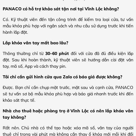
PANACO có hỗ trợ khảo sát tận nơi tại Vĩnh Lộc không?
Có. Kỹ thuật viên đến tận công trình để kiểm tra loại cửa, tư vấn
mẫu khóa phù hợp với ngân sách và nhu cầu sử dụng trước khi tiến
hành lắp đặt.
Lắp khóa vân tay mất bao lâu?
Thông thường chỉ từ
30–60 phút
đối với cửa đã đủ điều kiện lắp
đặt. Sau khi hoàn thành, kỹ thuật viên sẽ hướng dẫn cài đặt vân
tay, mã số, App và cách thay pin.
Tôi chỉ cần gửi hình cửa qua Zalo có báo giá được không?
Được. Bạn chỉ cần chụp mặt trước, mặt sau và cạnh cửa, PANACO
sẽ tư vấn sơ bộ mẫu khóa phù hợp và báo giá nhanh trước khi đến
khảo sát thực tế.
Nhà cho thuê hoặc phòng trọ ở Vĩnh Lộc có nên lắp khóa vân
tay không?
Rất nên. Chủ nhà có thể tạo hoặc xóa mã số, vân tay của người
thuê chỉ trong vài phút mà không cần thay ổ khóa mới mỗi khi đổi