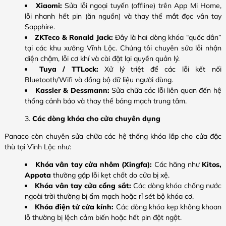
Xiaomi:
Sửa lỗi ngoại tuyến (offline) trên App Mi Home,
lỗi nhanh hết pin (ăn nguồn) và thay thế mắt đọc vân tay
Sapphire.
ZKTeco & Ronald Jack:
Đây là hai dòng khóa “quốc dân”
tại các khu xưởng Vĩnh Lộc. Chúng tôi chuyên sửa lỗi nhận
diện chậm, lỗi cơ khí và cài đặt lại quyền quản lý.
Tuya / TTLock:
Xử lý triệt để các lỗi kết nối
Bluetooth/Wifi và đồng bộ dữ liệu người dùng.
Kassler & Dessmann:
Sửa chữa các lỗi liên quan đến hệ
thống cảnh báo và thay thế bảng mạch trung tâm.
Các dòng khóa cho cửa chuyên dụng
Panaco còn chuyên sửa chữa các hệ thống khóa lắp cho cửa đặc
thù tại Vĩnh Lộc như:
Khóa vân tay cửa nhôm (Xingfa):
Các hãng như
Kitos,
Appota
thường gặp lỗi kẹt chốt do cửa bị xệ.
Khóa vân tay cửa cổng sắt:
Các dòng khóa chống nước
ngoài trời thường bị ẩm mạch hoặc rỉ sét bộ khóa cơ.
Khóa điện tử cửa kính:
Các dòng khóa kẹp không khoan
lỗ thường bị lệch cảm biến hoặc hết pin đột ngột.