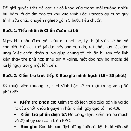
Để giải quyết triệt để các sự cố khóa cửa trong môi trường nhiều
bụi bặm và độ ẩm cao tại khu vực Vĩnh Lộc, Panaco áp dụng quy
trình sửa chữa chuyên nghiệp gồm 5 bước tiêu chuẩn.
Bước 1: Tiếp nhận & Chẩn đoán sơ bộ
Ngay khi nhận được yêu cầu qua hotline, kỹ thuật viên sẽ hỏi về
các biểu hiện cụ thể (ví dụ: máy báo đèn đỏ, kẹt chốt hay liệt cảm
ứng). Việc chẩn đoán từ xa giúp chúng tôi chuẩn bị sẵn các linh
kiện thay thế phù hợp (như pin Alkaline, mắt đọc hay bo mạch) để
xử lý ngay trong một lần đến.
Bước 2: Kiểm tra trực tiếp & Báo giá minh bạch (15 – 30 phút)
Kỹ thuật viên thường trực tại Vĩnh Lộc sẽ có mặt trong vòng 30
phút để:
Kiểm tra phần cơ:
Kiểm tra độ lệch của cửa, bản lề và độ
rơ của chốt khóa (nguyên nhân chính gây quá tải mô-tơ).
Kiểm tra phần điện tử:
Đo dòng điện, kiểm tra bo mạch
và độ nhạy của cảm biến FPC.
Báo giá:
Sau khi xác định đúng “bệnh”, kỹ thuật viên sẽ