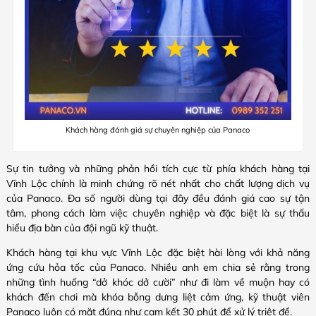
Khách hàng đánh giá sự chuyên nghiệp của Panaco
Sự tin tưởng và những phản hồi tích cực từ phía khách hàng tại
Vĩnh Lộc chính là minh chứng rõ nét nhất cho chất lượng dịch vụ
của Panaco. Đa số người dùng tại đây đều đánh giá cao sự tận
tâm, phong cách làm việc chuyên nghiệp và đặc biệt là sự thấu
hiểu địa bàn của đội ngũ kỹ thuật.
Khách hàng tại khu vực Vĩnh Lộc đặc biệt hài lòng với khả năng
ứng cứu hỏa tốc của Panaco. Nhiều anh em chia sẻ rằng trong
những tình huống “dở khóc dở cười” như đi làm về muộn hay có
khách đến chơi mà khóa bỗng dưng liệt cảm ứng, kỹ thuật viên
Panaco luôn có mặt đúng như cam kết 30 phút để xử lý triệt để.