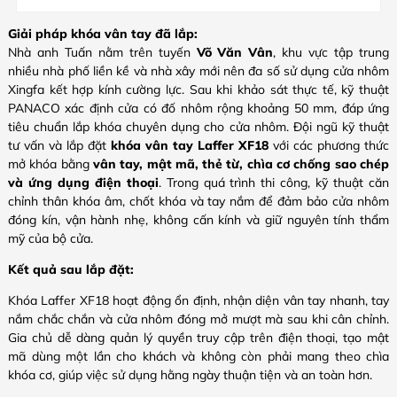
Giải pháp khóa vân tay đã lắp:
Nhà anh Tuấn nằm trên tuyến
Võ Văn Vân
, khu vực tập trung
nhiều nhà phố liền kề và nhà xây mới nên đa số sử dụng cửa nhôm
Xingfa kết hợp kính cường lực. Sau khi khảo sát thực tế, kỹ thuật
PANACO xác định cửa có đố nhôm rộng khoảng 50 mm, đáp ứng
tiêu chuẩn lắp khóa chuyên dụng cho cửa nhôm. Đội ngũ kỹ thuật
tư vấn và lắp đặt
khóa vân tay Laffer XF18
với các phương thức
mở khóa bằng
vân tay, mật mã, thẻ từ, chìa cơ chống sao chép
và ứng dụng điện thoại
. Trong quá trình thi công, kỹ thuật căn
chỉnh thân khóa âm, chốt khóa và tay nắm để đảm bảo cửa nhôm
đóng kín, vận hành nhẹ, không cấn kính và giữ nguyên tính thẩm
mỹ của bộ cửa.
Kết quả sau lắp đặt:
Khóa Laffer XF18
hoạt động ổn định, nhận diện vân tay nhanh, tay
nắm chắc chắn và cửa nhôm đóng mở mượt mà sau khi cân chỉnh.
Gia chủ dễ dàng quản lý quyền truy cập trên điện thoại, tạo mật
mã dùng một lần cho khách và không còn phải mang theo chìa
khóa cơ, giúp việc sử dụng hằng ngày thuận tiện và an toàn hơn.