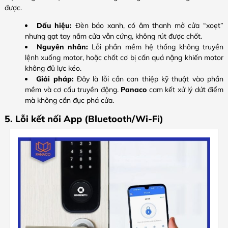
được.
Dấu hiệu:
Đèn báo xanh, có âm thanh mở cửa “xoẹt”
nhưng gạt tay nắm cửa vẫn cứng, không rút được chốt.
Nguyên nhân:
Lỗi phần mềm hệ thống không truyền
lệnh xuống motor, hoặc chốt cơ bị cấn quá nặng khiến motor
không đủ lực kéo.
Giải pháp:
Đây là lỗi cần can thiệp kỹ thuật vào phần
mềm và cơ cấu truyền động.
Panaco
cam kết xử lý dứt điểm
mà không cần đục phá cửa.
5. Lỗi kết nối App (Bluetooth/Wi-Fi)