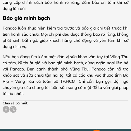
cung cấp chính sách bảo hành rõ ràng, đảm bảo an tâm khi sử
dụng lâu dài.
Báo giá minh bạch
Panaco luôn thực hiện kiểm tra trước và báo giá chi tiết trước khi
tiến hành sửa chữa. Mọi chi phí đều được thông báo rõ ràng, không
phát sinh bất ngờ, giúp khách hàng chủ động và yên tâm khi sử
dụng dịch vụ.
Nếu bạn đang tìm kiếm một đơn vị sửa khóa vân tay tại Vũng Tàu
có tâm, kỹ thuật giỏi và báo giá minh bạch, đừng ngần ngại liên hệ
với Panaco. Bên cạnh thành phố Vũng Tàu, Panaco còn hỗ trợ
khảo sát và sửa chữa tận nơi tại tất cả các khu vực thuộc tỉnh Bà
Rịa – Vũng Tàu và toàn bộ TP.HCM. Chỉ cần bạn gọi, đội ngũ
chuyên gia của chúng tôi luôn sẵn sàng có mặt để tư vấn giải pháp
tối ưu nhất.
Chia sẻ bài viết: