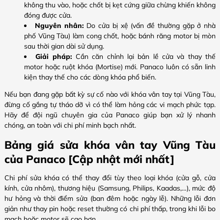
không thu vào, hoặc chốt bị kẹt cứng giữa chừng khiến không
đóng được cửa.
Nguyên nhân:
Do cửa bị xệ (vấn đề thường gặp ở nhà
phố Vũng Tàu) làm cong chốt, hoặc bánh răng motor bị mòn
sau thời gian dài sử dụng.
Giải pháp:
Cần căn chỉnh lại bản lề cửa và thay thế
motor hoặc ruột khóa (Mortise) mới. Panaco luôn có sẵn linh
kiện thay thế cho các dòng khóa phổ biến.
Nếu bạn đang gặp bất kỳ sự cố nào với khóa vân tay tại Vũng Tàu,
đừng cố gắng tự tháo dỡ vì có thể làm hỏng các vi mạch phức tạp.
Hãy để đội ngũ chuyên gia của Panaco giúp bạn xử lý nhanh
chóng, an toàn với chi phí minh bạch nhất.
Bảng giá sửa khóa vân tay Vũng Tàu
của Panaco [Cập nhật mới nhất]
Chi phí sửa khóa có thể thay đổi tùy theo loại khóa (cửa gỗ, cửa
kính, cửa nhôm), thương hiệu (Samsung, Philips, Kaadas,…), mức độ
hư hỏng và thời điểm sửa (ban đêm hoặc ngày lễ). Những lỗi đơn
giản như thay pin hoặc reset thường có chi phí thấp, trong khi lỗi bo
mạch hoặc motor sẽ cao hơn.