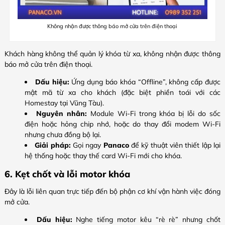
Không nhận được thông báo mở cửa trên điện thoại
Khách hàng không thể quản lý khóa từ xa, không nhận được thông
báo mở cửa trên điện thoại.
Dấu hiệu:
Ứng dụng báo khóa “Offline”, không cấp được
mật mã từ xa cho khách (đặc biệt phiền toái với các
Homestay tại Vũng Tàu).
Nguyên nhân:
Module Wi-Fi trong khóa bị lỗi do sốc
điện hoặc hỏng chip nhớ, hoặc do thay đổi modem Wi-Fi
nhưng chưa đồng bộ lại.
Giải pháp:
Gọi ngay
Panaco
để kỹ thuật viên thiết lập lại
hệ thống hoặc thay thế card Wi-Fi mới cho khóa.
6. Kẹt chốt và lỗi motor khóa
Đây là lỗi liên quan trực tiếp đến bộ phận cơ khí vận hành việc đóng
mở cửa.
Dấu hiệu:
Nghe tiếng motor kêu “rè rè” nhưng chốt