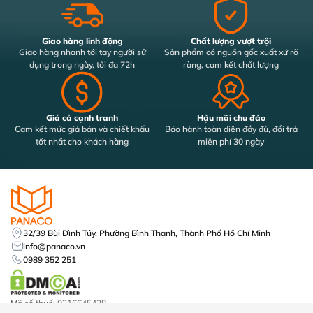
Giao hàng linh động
Chất lượng vượt trội
Giao hàng nhanh tới tay người sử
Sản phẩm có nguồn gốc xuất xứ rõ
dụng trong ngày, tối đa 72h
ràng, cam kết chất lượng
Giá cả cạnh tranh
Hậu mãi chu đáo
Cam kết mức giá bán và chiết khấu
Bảo hành toàn diện đầy đủ, đổi trả
tốt nhất cho khách hàng
miễn phí 30 ngày
32/39 Bùi Đình Túy, Phường Bình Thạnh, Thành Phố Hồ Chí Minh
info@panaco.vn
0989 352 251
Mã số thuế: 0316645438