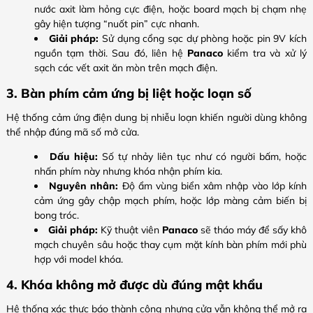
nước axit làm hỏng cực điện, hoặc board mạch bị chạm nhẹ
gây hiện tượng “nuốt pin” cực nhanh.
Giải pháp:
Sử dụng cổng sạc dự phòng hoặc pin 9V kích
nguồn tạm thời. Sau đó, liên hệ
Panaco
kiểm tra và xử lý
sạch các vết axit ăn mòn trên mạch điện.
3. Bàn phím cảm ứng bị liệt hoặc loạn số
Hệ thống cảm ứng điện dung bị nhiễu loạn khiến người dùng không
thể nhập đúng mã số mở cửa.
Dấu hiệu:
Số tự nhảy liên tục như có người bấm, hoặc
nhấn phím này nhưng khóa nhận phím kia.
Nguyên nhân:
Độ ẩm vùng biển xâm nhập vào lớp kính
cảm ứng gây chập mạch phím, hoặc lớp màng cảm biến bị
bong tróc.
Giải pháp:
Kỹ thuật viên
Panaco
sẽ tháo máy để sấy khô
mạch chuyên sâu hoặc thay cụm mặt kính bàn phím mới phù
hợp với model khóa.
4. Khóa không mở được dù đúng mật khẩu
Hệ thống xác thực báo thành công nhưng cửa vẫn không thể mở ra