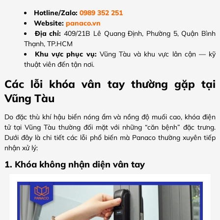
Hotline/Zalo:
0989 352 251
Website:
panaco.vn
Địa chỉ:
409/21B Lê Quang Định, Phường 5, Quận Bình
Thạnh, TP.HCM
Khu vực phục vụ:
Vũng Tàu và khu vực lân cận — kỹ
thuật viên đến tận nơi.
Các lỗi khóa vân tay thường gặp tại
Vũng Tàu
Do đặc thù khí hậu biển nóng ẩm và nồng độ muối cao, khóa điện
tử tại Vũng Tàu thường đối mặt với những “căn bệnh” đặc trưng.
Dưới đây là chi tiết các lỗi phổ biến mà Panaco thường xuyên tiếp
nhận xử lý:
1. Khóa không nhận diện vân tay