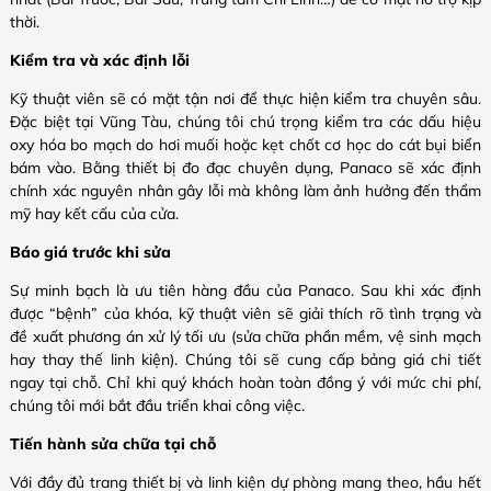
thời.
Kiểm tra và xác định lỗi
Kỹ thuật viên sẽ có mặt tận nơi để thực hiện kiểm tra chuyên sâu.
Đặc biệt tại Vũng Tàu, chúng tôi chú trọng kiểm tra các dấu hiệu
oxy hóa bo mạch do hơi muối hoặc kẹt chốt cơ học do cát bụi biển
bám vào. Bằng thiết bị đo đạc chuyên dụng, Panaco sẽ xác định
chính xác nguyên nhân gây lỗi mà không làm ảnh hưởng đến thẩm
mỹ hay kết cấu của cửa.
Báo giá trước khi sửa
Sự minh bạch là ưu tiên hàng đầu của Panaco. Sau khi xác định
được “bệnh” của khóa, kỹ thuật viên sẽ giải thích rõ tình trạng và
đề xuất phương án xử lý tối ưu (sửa chữa phần mềm, vệ sinh mạch
hay thay thế linh kiện). Chúng tôi sẽ cung cấp bảng giá chi tiết
ngay tại chỗ. Chỉ khi quý khách hoàn toàn đồng ý với mức chi phí,
chúng tôi mới bắt đầu triển khai công việc.
Tiến hành sửa chữa tại chỗ
Với đầy đủ trang thiết bị và linh kiện dự phòng mang theo, hầu hết