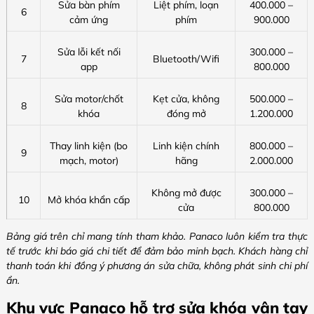
Sửa bàn phím
Liệt phím, loạn
400.000 –
6
cảm ứng
phím
900.000
Sửa lỗi kết nối
300.000 –
7
Bluetooth/Wifi
app
800.000
Sửa motor/chốt
Kẹt cửa, không
500.000 –
8
khóa
đóng mở
1.200.000
Thay linh kiện (bo
Linh kiện chính
800.000 –
9
mạch, motor)
hãng
2.000.000
Không mở được
300.000 –
10
Mở khóa khẩn cấp
cửa
800.000
Bảng giá trên chỉ mang tính tham khảo. Panaco luôn kiểm tra thực
tế trước khi báo giá chi tiết để đảm bảo minh bạch. Khách hàng chỉ
thanh toán khi đồng ý phương án sửa chữa, không phát sinh chi phí
ẩn.
Khu vực Panaco hỗ trợ sửa khóa vân tay