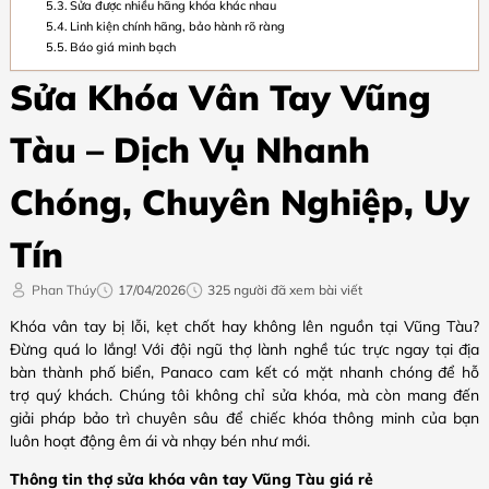
Sửa được nhiều hãng khóa khác nhau
Linh kiện chính hãng, bảo hành rõ ràng
Báo giá minh bạch
Sửa Khóa Vân Tay Vũng
Tàu – Dịch Vụ Nhanh
Chóng, Chuyên Nghiệp, Uy
Tín
Phan Thúy
17/04/2026
325 người đã xem bài viết
Khóa vân tay bị lỗi, kẹt chốt hay không lên nguồn tại Vũng Tàu?
Đừng quá lo lắng! Với đội ngũ thợ lành nghề túc trực ngay tại địa
bàn thành phố biển, Panaco cam kết có mặt nhanh chóng để hỗ
trợ quý khách. Chúng tôi không chỉ sửa khóa, mà còn mang đến
giải pháp bảo trì chuyên sâu để chiếc khóa thông minh của bạn
luôn hoạt động êm ái và nhạy bén như mới.
Thông tin thợ sửa khóa vân tay Vũng Tàu giá rẻ