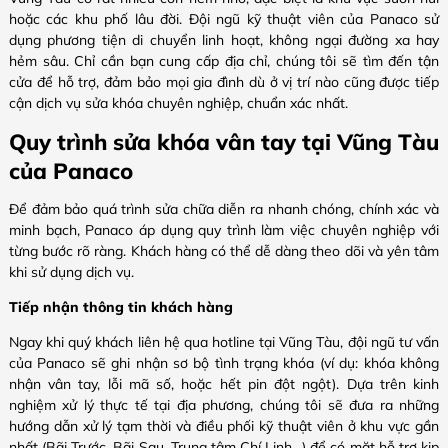
hoặc các khu phố lâu đời. Đội ngũ kỹ thuật viên của Panaco sử
dụng phương tiện di chuyển linh hoạt, không ngại đường xa hay
hẻm sâu. Chỉ cần bạn cung cấp địa chỉ, chúng tôi sẽ tìm đến tận
cửa để hỗ trợ, đảm bảo mọi gia đình dù ở vị trí nào cũng được tiếp
cận dịch vụ sửa khóa chuyên nghiệp, chuẩn xác nhất.
Quy trình sửa khóa vân tay tại Vũng Tàu
của Panaco
Để đảm bảo quá trình sửa chữa diễn ra nhanh chóng, chính xác và
minh bạch, Panaco áp dụng quy trình làm việc chuyên nghiệp với
từng bước rõ ràng. Khách hàng có thể dễ dàng theo dõi và yên tâm
khi sử dụng dịch vụ.
Tiếp nhận thông tin khách hàng
Ngay khi quý khách liên hệ qua hotline tại Vũng Tàu, đội ngũ tư vấn
của Panaco sẽ ghi nhận sơ bộ tình trạng khóa (ví dụ: khóa không
nhận vân tay, lỗi mã số, hoặc hết pin đột ngột). Dựa trên kinh
nghiệm xử lý thực tế tại địa phương, chúng tôi sẽ đưa ra những
hướng dẫn xử lý tạm thời và điều phối kỹ thuật viên ở khu vực gần
nhất (Bãi Trước, Bãi Sau, Trung tâm Chí Linh…) để có mặt hỗ trợ kịp