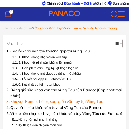
Chính sách
Bảo hành – Đổi trả
tốt nhất
Sản phẩm
chính
0
0
Trang chủ
Dịch vụ
Sửa Khóa Vân Tay Vũng Tàu – Dịch Vụ Nhanh Chóng,
Chuyên Nghiệp, Uy Tín
Mục Lục
Các lỗi khóa vân tay thường gặp tại Vũng Tàu
1. Khóa không nhận diện vân tay
2. Khóa hết pin hoặc không lên nguồn
3. Bàn phím cảm ứng bị liệt hoặc loạn số
4. Khóa không mở được dù đúng mật khẩu
5. Lỗi kết nối App (Bluetooth/Wi-Fi)
6. Kẹt chốt và lỗi motor khóa
Bảng giá sửa khóa vân tay Vũng Tàu của Panaco [Cập nhật mới
nhất]
Khu vực Panaco hỗ trợ sửa khóa vân tay tại Vũng Tàu
Quy trình sửa khóa vân tay tại Vũng Tàu của Panaco
Vì sao nên chọn dịch vụ sửa khóa vân tay Vũng Tàu của Panaco?
Hỗ trợ tận nơi nhanh chóng
Kỹ thuật viên chuyên môn cao