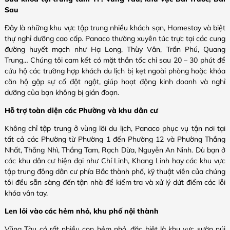
Sau
Đây là những khu vực tập trung nhiều khách sạn, Homestay và biệt
thự nghỉ dưỡng cao cấp. Panaco thường xuyên túc trực tại các cung
đường huyết mạch như Hạ Long, Thùy Vân, Trần Phú, Quang
Trung… Chúng tôi cam kết có mặt thần tốc chỉ sau 20 – 30 phút để
cứu hộ các trường hợp khách du lịch bị kẹt ngoài phòng hoặc khóa
căn hộ gặp sự cố đột ngột, giúp hoạt động kinh doanh và nghỉ
dưỡng của bạn không bị gián đoạn.
Hỗ trợ toàn diện các Phường và khu dân cư
Không chỉ tập trung ở vùng lõi du lịch, Panaco phục vụ tận nơi tại
tất cả các Phường từ Phường 1 đến Phường 12 và Phường Thắng
Nhất, Thắng Nhì, Thắng Tam, Rạch Dừa, Nguyễn An Ninh. Dù bạn ở
các khu dân cư hiện đại như Chí Linh, Khang Linh hay các khu vực
tập trung đông dân cư phía Bắc thành phố, kỹ thuật viên của chúng
tôi đều sẵn sàng đến tận nhà để kiểm tra và xử lý dứt điểm các lỗi
khóa vân tay.
Len lỏi vào các hẻm nhỏ, khu phố nội thành
Vũng Tàu có rất nhiều con hẻm nhỏ, đặc biệt là khu vực sườn núi