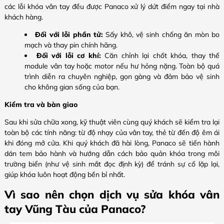
các lỗi khóa vân tay đều được Panaco xử lý dứt điểm ngay tại nhà
khách hàng.
Đối với lỗi phần tử:
Sấy khô, vệ sinh chống ăn mòn bo
mạch và thay pin chính hãng.
Đối với lỗi cơ khí:
Căn chỉnh lại chốt khóa, thay thế
module vân tay hoặc motor nếu hư hỏng nặng. Toàn bộ quá
trình diễn ra chuyên nghiệp, gọn gàng và đảm bảo vệ sinh
cho không gian sống của bạn.
Kiểm tra và bàn giao
Sau khi sửa chữa xong, kỹ thuật viên cùng quý khách sẽ kiểm tra lại
toàn bộ các tính năng: từ độ nhạy của vân tay, thẻ từ đến độ êm ái
khi đóng mở cửa. Khi quý khách đã hài lòng, Panaco sẽ tiến hành
dán tem bảo hành và hướng dẫn cách bảo quản khóa trong môi
trường biển (như vệ sinh mắt đọc định kỳ) để tránh sự cố lặp lại,
giúp khóa luôn hoạt động bền bỉ nhất.
Vì sao nên chọn dịch vụ sửa khóa vân
tay Vũng Tàu của Panaco?