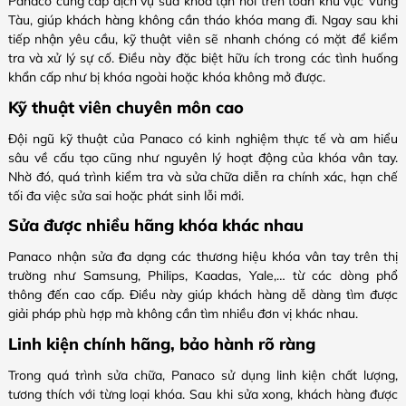
Panaco cung cấp dịch vụ sửa khóa tận nơi trên toàn khu vực Vũng
Tàu, giúp khách hàng không cần tháo khóa mang đi. Ngay sau khi
tiếp nhận yêu cầu, kỹ thuật viên sẽ nhanh chóng có mặt để kiểm
tra và xử lý sự cố. Điều này đặc biệt hữu ích trong các tình huống
khẩn cấp như bị khóa ngoài hoặc khóa không mở được.
Kỹ thuật viên chuyên môn cao
Đội ngũ kỹ thuật của Panaco có kinh nghiệm thực tế và am hiểu
sâu về cấu tạo cũng như nguyên lý hoạt động của khóa vân tay.
Nhờ đó, quá trình kiểm tra và sửa chữa diễn ra chính xác, hạn chế
tối đa việc sửa sai hoặc phát sinh lỗi mới.
Sửa được nhiều hãng khóa khác nhau
Panaco nhận sửa đa dạng các thương hiệu khóa vân tay trên thị
trường như Samsung, Philips, Kaadas, Yale,… từ các dòng phổ
thông đến cao cấp. Điều này giúp khách hàng dễ dàng tìm được
giải pháp phù hợp mà không cần tìm nhiều đơn vị khác nhau.
Linh kiện chính hãng, bảo hành rõ ràng
Trong quá trình sửa chữa, Panaco sử dụng linh kiện chất lượng,
tương thích với từng loại khóa. Sau khi sửa xong, khách hàng được