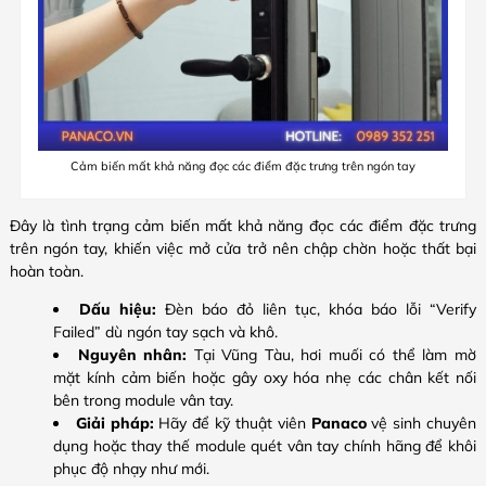
Cảm biến mất khả năng đọc các điểm đặc trưng trên ngón tay
Đây là tình trạng cảm biến mất khả năng đọc các điểm đặc trưng
trên ngón tay, khiến việc mở cửa trở nên chập chờn hoặc thất bại
hoàn toàn.
Dấu hiệu:
Đèn báo đỏ liên tục, khóa báo lỗi “Verify
Failed” dù ngón tay sạch và khô.
Nguyên nhân:
Tại Vũng Tàu, hơi muối có thể làm mờ
mặt kính cảm biến hoặc gây oxy hóa nhẹ các chân kết nối
bên trong module vân tay.
Giải pháp:
Hãy để kỹ thuật viên
Panaco
vệ sinh chuyên
dụng hoặc thay thế module quét vân tay chính hãng để khôi
phục độ nhạy như mới.