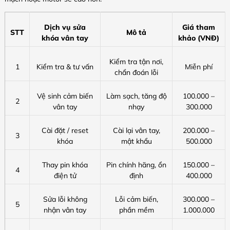
Dịch vụ sửa
Giá tham
STT
Mô tả
khóa vân tay
khảo (VNĐ)
Kiểm tra tận nơi,
1
Kiểm tra & tư vấn
Miễn phí
chẩn đoán lỗi
Vệ sinh cảm biến
Làm sạch, tăng độ
100.000 –
2
vân tay
nhạy
300.000
Cài đặt / reset
Cài lại vân tay,
200.000 –
3
khóa
mật khẩu
500.000
Thay pin khóa
Pin chính hãng, ổn
150.000 –
4
điện tử
định
400.000
Sửa lỗi không
Lỗi cảm biến,
300.000 –
5
nhận vân tay
phần mềm
1.000.000