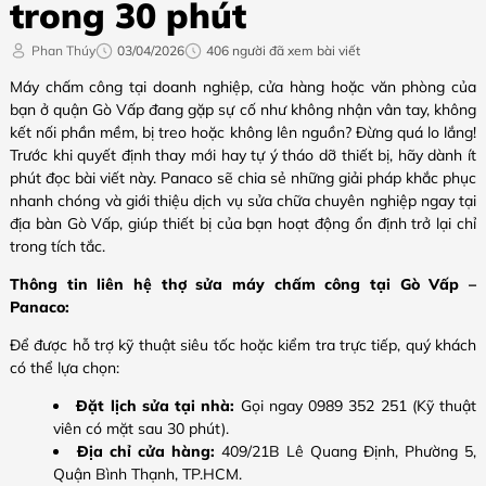
trong 30 phút
Phan Thúy
03/04/2026
406 người đã xem bài viết
Máy chấm công tại doanh nghiệp, cửa hàng hoặc văn phòng của
bạn ở quận Gò Vấp đang gặp sự cố như không nhận vân tay, không
kết nối phần mềm, bị treo hoặc không lên nguồn? Đừng quá lo lắng!
Trước khi quyết định thay mới hay tự ý tháo dỡ thiết bị, hãy dành ít
phút đọc bài viết này. Panaco sẽ chia sẻ những giải pháp khắc phục
nhanh chóng và giới thiệu dịch vụ sửa chữa chuyên nghiệp ngay tại
địa bàn Gò Vấp, giúp thiết bị của bạn hoạt động ổn định trở lại chỉ
trong tích tắc.
Thông tin liên hệ thợ sửa máy chấm công tại Gò Vấp –
Panaco:
Để được hỗ trợ kỹ thuật siêu tốc hoặc kiểm tra trực tiếp, quý khách
có thể lựa chọn:
Đặt lịch sửa tại nhà:
Gọi ngay 0989 352 251 (Kỹ thuật
viên có mặt sau 30 phút).
Địa chỉ cửa hàng:
409/21B Lê Quang Định, Phường 5,
Quận Bình Thạnh, TP.HCM.