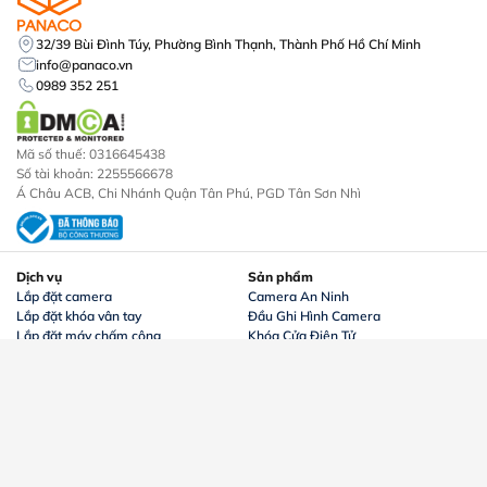
32/39 Bùi Đình Túy, Phường Bình Thạnh, Thành Phố Hồ Chí Minh
info@panaco.vn
0989 352 251
Mã số thuế: 0316645438
Số tài khoản: 2255566678
Á Châu ACB, Chi Nhánh Quận Tân Phú, PGD Tân Sơn Nhì
Dịch vụ
Sản phẩm
Lắp đặt camera
Camera An Ninh
Lắp đặt khóa vân tay
Đầu Ghi Hình Camera
Lắp đặt máy chấm công
Khóa Cửa Điện Tử
Thi công mạng lan internet
Máy Chấm Công
Lắp đặt chuông cửa
Trọn Bộ Camera
Lắp đặt chuông chống trộm
Chuông Cửa
Máy Bộ Đàm
Về chúng tôi
Chính sách
Về chúng tôi
Chính sách bảo mật
Công trình
Chính sách mua hàng