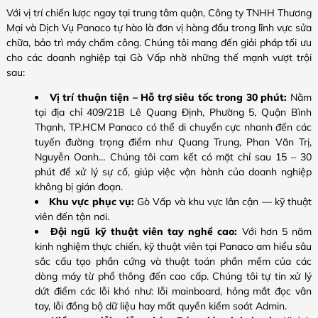
Với vị trí chiến lược ngay tại trung tâm quận, Công ty TNHH Thương
Mại và Dịch Vụ Panaco tự hào là đơn vị hàng đầu trong lĩnh vực sửa
chữa, bảo trì máy chấm công. Chúng tôi mang đến giải pháp tối ưu
cho các doanh nghiệp tại Gò Vấp nhờ những thế mạnh vượt trội
sau:
Vị trí thuận tiện – Hỗ trợ siêu tốc trong 30 phút:
Nằm
tại địa chỉ 409/21B Lê Quang Định, Phường 5, Quận Bình
Thạnh, TP.HCM Panaco có thể di chuyển cực nhanh đến các
tuyến đường trọng điểm như Quang Trung, Phan Văn Trị,
Nguyễn Oanh… Chúng tôi cam kết có mặt chỉ sau 15 – 30
phút để xử lý sự cố, giúp việc vận hành của doanh nghiệp
không bị gián đoạn.
Khu vực phục vụ:
Gò Vấp và khu vực lân cận — kỹ thuật
viên đến tận nơi.
Đội ngũ kỹ thuật viên tay nghề cao:
Với hơn 5 năm
kinh nghiệm thực chiến, kỹ thuật viên tại Panaco am hiểu sâu
sắc cấu tạo phần cứng và thuật toán phần mềm của các
dòng máy từ phổ thông đến cao cấp. Chúng tôi tự tin xử lý
dứt điểm các lỗi khó như: lỗi mainboard, hỏng mắt đọc vân
tay, lỗi đồng bộ dữ liệu hay mất quyền kiểm soát Admin.