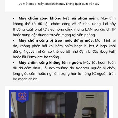
Do mắt đọc bị trầy xước khiến máy không quét được vân tay
Máy chấm công không kết nối phần mềm:
Máy tính
không thể tải dữ liệu chấm công về để tính lương. Lỗi này
thường xuất phát từ việc hỏng cổng mạng LAN, sai địa chỉ IP
hoặc xung đột đường truyền mạng tại văn phòng.
Máy chấm công bị treo hoặc đứng máy:
Màn hình bị
đơ, không phản hồi khi bấm phím hoặc bị kẹt ở logo khởi
động. Nguyên nhân có thể do bộ nhớ đệm bị đầy (Log Full)
hoặc lỗi Firmware hệ thống.
Máy chấm công không lên nguồn:
Máy tắt hoàn toàn
dù đã cắm điện. Lỗi này thường do Adapter nguồn bị cháy,
lỏng giắc cắm hoặc nghiêm trọng hơn là hỏng IC nguồn trên
bo mạch chính.