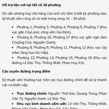
Hỗ trợ tận nơi tại tất cả 16 phường
Dù văn phòng hay cửa hàng của anh chị nằm ở bất kỳ phường nào,
kỹ thuật viên cũng sẽ có mặt trong vòng 15 – 30 phút:
Phường 1, Phường 3, Phường 4, Phường 5, Phường 7 (Khu
vực gần CityLand, công viên Gia Định).
Phường 6, Phường 10, Phường 17 (Khu vực gần ngã năm
Chuồng Chó, Nguyễn Oanh).
Phường 8, Phường 9, Phường 11, Phường 12 (Khu vực cây
trâm, làng hoa Gò Vấp).
Phường 13, Phường 14, Phường 15, Phường 16 (Khu vực
đường Lê Đức Thọ, Thống Nhất, Phan Huy Ích).
Các tuyến đường trọng điểm
Kỹ thuật viên thường trực trên các trục đường chính để xử lý nhanh
các ca khẩn cấp:
Trục đường chính:
Nguyễn Thái Sơn, Quang Trung, Phan
Văn Trị, Nguyễn Oanh, Lê Đức Thọ.
Khu vực kinh doanh sầm uất:
Lê Văn Thọ, Thống Nhất,
Phạm Văn Chiêu, Phan Huy Ích, Cây Trâm.