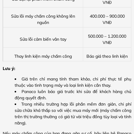
VNĐ
Sửa lỗi máy chấm công không lên
400.000 – 900.000
nguồn
VNĐ
500.000 – 1.200.000
Sửa lỗi cảm biến vân tay
VNĐ
Thay linh kiện máy chấm công
Báo giá theo linh kiện
Lưu ý:
Giá trên chỉ mang tính tham khảo, chi phí thực tế phụ
thuộc vào tình trạng máy và loại linh kiện cần thay.
Panaco luôn báo giá trước khi sửa để khách hàng chủ
động quyết định.
Trong nhiều trường hợp lỗi phần mềm đơn giản, chi phí
sửa chữa khá thấp so với việc mua máy mới (máy chấm công
trên thị trường thường có giá từ vài triệu đồng tùy loại và tính
năng).
Nếu máy chấm công của bạn đang gặp sự cố, hãy liên hệ Panaco