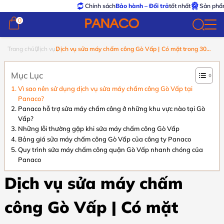
Chính sách
Bảo hành – Đổi trả
tốt nhất
Sản phẩm
chí
0
0
Trang chủ
Dịch vụ
Dịch vụ sửa máy chấm công Gò Vấp | Có mặt trong 30
phút
Mục Lục
Vì sao nên sử dụng dịch vụ sửa máy chấm công Gò Vấp tại
Panaco?
Panaco hỗ trợ sửa máy chấm công ở những khu vực nào tại Gò
Vấp?
Những lỗi thường gặp khi sửa máy chấm công Gò Vấp
Bảng giá sửa máy chấm công Gò Vấp của công ty Panaco
Quy trình sửa máy chấm công quận Gò Vấp nhanh chóng của
Panaco
Dịch vụ sửa máy chấm
công Gò Vấp | Có mặt