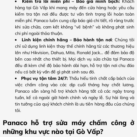
Kiểm tra lỗi miễn phí – Báo giá minh bạch:
Khách
hàng tại Gò Vấp khi mang máy đến cửa hàng hoặc yêu cầu
kiểm tra tận nơi đều được tư vấn tình trạng lỗi hoàn toàn
miễn phí. Panaco luôn cung cấp báo giá chi tiết, rõ ràng trước
khi sửa chữa, cam kết không “vẽ bệnh” và không phát sinh
chi phí ngoài thỏa thuận.
Linh kiện chính hãng – Bảo hành tận nơi
: Chúng tôi
chỉ sử dụng linh kiện thay thế chính hãng từ các thương hiệu
lớn như Hikvision, Dahua, Mita, Ronald Jack… để đảm bảo độ
bền cao nhất cho thiết bị. Mọi dịch vụ sửa chữa tại Panaco
đều đi kèm chế độ bảo hành dài hạn, hỗ trợ tận nơi chu đáo
nếu có bất kỳ vấn đề gì phát sinh sau đó.
Phục vụ tận tâm 24/7:
Thấu hiểu tính chất cấp bách của
việc chấm công vào các dịp cuối tháng hay chốt lương,
Panaco sẵn sàng hỗ trợ khách hàng tất cả các ngày trong
tuần, kể cả ngoài giờ hành chính và ngày lễ. Sự hài lòng và
tin tưởng của quý khách chính là ưu tiên hàng đầu của chúng
tôi.
Panaco hỗ trợ sửa máy chấm công ở
những khu vực nào tại Gò Vấp?