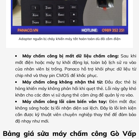
Adapter nguồn bị cháy khiến máy tắt hoàn toàn dù đã cắm điện
Máy chấm công bị mất dữ liệu chấm công:
Sau khi
mất điện hoặc máy tự khởi động lại, toàn bộ lịch sử ra vào
của nhân viên bị trống. Panaco hỗ trợ khôi phục dữ liệu từ
chip nhớ và thay pin CMOS để khắc phục.
Máy chấm công không nhận thẻ từ:
Đầu đọc thẻ bị
hỏng khiến máy không phản hồi khi quẹt thẻ. Lỗi này gây khó
khăn cho các đơn vị sử dụng thẻ cảm ứng để quản lý ra vào.
Máy chấm công lỗi cảm biến vân tay:
Đèn mắt đọc
không sáng hoặc bị lỗi nhận diện sai lệch. Đây là lỗi linh kiện
cần được kỹ thuật viên chuyên nghiệp thay thế để đảm bảo
độ nhạy như mới.
Bảng giá sửa máy chấm công Gò Vấp