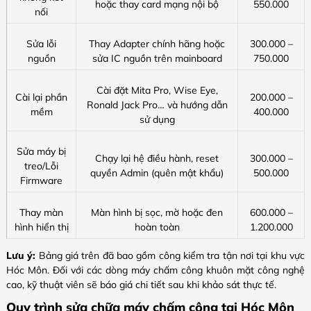
hoặc thay card mạng nội bộ
550.000
nối
Sửa lỗi
Thay Adapter chính hãng hoặc
300.000 –
nguồn
sửa IC nguồn trên mainboard
750.000
Cài đặt Mita Pro, Wise Eye,
Cài lại phần
200.000 –
Ronald Jack Pro… và hướng dẫn
mềm
400.000
sử dụng
Sửa máy bị
Chạy lại hệ điều hành, reset
300.000 –
treo/Lỗi
quyền Admin (quên mật khẩu)
500.000
Firmware
Thay màn
Màn hình bị sọc, mờ hoặc đen
600.000 –
hình hiển thị
hoàn toàn
1.200.000
Lưu ý:
Bảng giá trên đã bao gồm công kiểm tra tận nơi tại khu vực
Hóc Môn. Đối với các dòng máy chấm công khuôn mặt công nghệ
cao, kỹ thuật viên sẽ báo giá chi tiết sau khi khảo sát thực tế.
Quy trình sửa chữa máy chấm công tại Hóc Môn