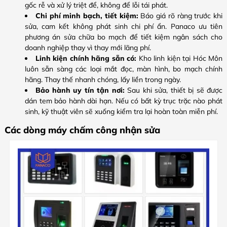
gốc rễ và xử lý triệt để, không để lỗi tái phát.
Chi phí minh bạch, tiết kiệm:
Báo giá rõ ràng trước khi
sửa, cam kết không phát sinh chi phí ẩn. Panaco ưu tiên
phương án sửa chữa bo mạch để tiết kiệm ngân sách cho
doanh nghiệp thay vì thay mới lãng phí.
Linh kiện chính hãng sẵn có:
Kho linh kiện tại Hóc Môn
luôn sẵn sàng các loại mắt đọc, màn hình, bo mạch chính
hãng. Thay thế nhanh chóng, lấy liền trong ngày.
Bảo hành uy tín tận nơi:
Sau khi sửa, thiết bị sẽ được
dán tem bảo hành dài hạn. Nếu có bất kỳ trục trặc nào phát
sinh, kỹ thuật viên sẽ xuống kiểm tra lại hoàn toàn miễn phí.
Các dòng máy chấm công nhận sửa