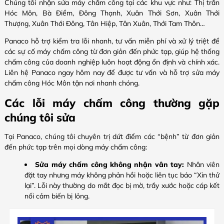
Chúng tôi nhận sửa máy chấm công tại các khu vực như: Thị trấn
Hóc Môn, Bà Điểm, Đông Thạnh, Xuân Thới Sơn, Xuân Thới
Thượng, Xuân Thới Đông, Tân Hiệp, Tân Xuân, Thới Tam Thôn…
Panaco hỗ trợ kiểm tra lỗi nhanh, tư vấn miễn phí và xử lý triệt để
các sự cố máy chấm công từ đơn giản đến phức tạp, giúp hệ thống
chấm công của doanh nghiệp luôn hoạt động ổn định và chính xác.
Liên hệ Panaco ngay hôm nay để được tư vấn và hỗ trợ sửa máy
chấm công Hóc Môn tận nơi nhanh chóng.
Các lỗi máy chấm công thường gặp
chúng tôi sửa
Tại Panaco, chúng tôi chuyên trị dứt điểm các “bệnh” từ đơn giản
đến phức tạp trên mọi dòng máy chấm công:
Sửa máy chấm công không nhận vân tay:
Nhân viên
đặt tay nhưng máy không phản hồi hoặc liên tục báo “Xin thử
lại”. Lỗi này thường do mắt đọc bị mờ, trầy xước hoặc cáp kết
nối cảm biến bị lỏng.