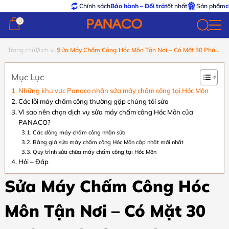
Chính sách
Bảo hành – Đổi trả
tốt nhất
Sản phẩm
chính
0
0
Trang chủ
Dịch vụ
Sửa Máy Chấm Công Hóc Môn Tận Nơi – Có Mặt 30 Phút |
Giá Rẻ Uy Tín
Mục Lục
Những khu vực Panaco nhận sửa máy chấm công tại Hóc Môn
Các lỗi máy chấm công thường gặp chúng tôi sửa
Vì sao nên chọn dịch vụ sửa máy chấm công Hóc Môn của
PANACO?
Các dòng máy chấm công nhận sửa
Bảng giá sửa máy chấm công Hóc Môn cập nhật mới nhất
Quy trình sửa chữa máy chấm công tại Hóc Môn
Hỏi – Đáp
Sửa Máy Chấm Công Hóc
Môn Tận Nơi – Có Mặt 30