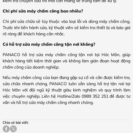
kiểm tra chuyên sâu thì mới cần mang về trung tâm để xử lý.
Chi phí sửa máy chấm công bao nhiêu?
Chi phí sửa chữa sẽ tùy thuộc vào loại lỗi và dòng máy chấm công.
Trước khi tiến hành sửa, kỹ thuật viên sẽ kiểm tra thiết bị và báo giá
rõ ràng để khách hàng cân nhắc.
Có hỗ trợ sửa máy chấm công tận nơi không?
PANACO hỗ trợ sửa máy chấm công tận nơi tại Hóc Môn, giúp
khách hàng tiết kiệm thời gian và không làm gián đoạn hoạt động
chấm công của doanh nghiệp.
Nếu máy chấm công của bạn đang gặp sự cố và cần được kiểm tra,
sửa chữa nhanh chóng, PANACO luôn sẵn sàng hỗ trợ tận nơi tại
Hóc Môn với đội ngũ kỹ thuật giàu kinh nghiệm và quy trình làm
việc chuyên nghiệp. Liên hệ Hotline/Zalo 0989 352 251 để được tư
vấn và hỗ trợ sửa máy chấm công nhanh chóng.
Chia sẻ bài viết: