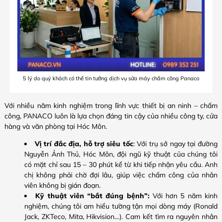
5 lý do quý khách có thể tin tưởng dịch vụ sửa máy chấm công Panaco
Với nhiều năm kinh nghiệm trong lĩnh vực thiết bị an ninh – chấm
công, PANACO luôn là lựa chọn đáng tin cậy của nhiều công ty, cửa
hàng và văn phòng tại Hóc Môn.
Vị trí đắc địa, hỗ trợ siêu tốc
: Với trụ sở ngay tại đường
Nguyễn Ảnh Thủ, Hóc Môn, đội ngũ kỹ thuật của chúng tôi
có mặt chỉ sau 15 – 30 phút kể từ khi tiếp nhận yêu cầu. Anh
chị không phải chờ đợi lâu, giúp việc chấm công của nhân
viên không bị gián đoạn.
Kỹ thuật viên “bắt đúng bệnh”:
Với hơn 5 năm kinh
nghiệm, chúng tôi am hiểu tường tận mọi dòng máy (Ronald
Jack, ZKTeco, Mita, Hikvision…). Cam kết tìm ra nguyên nhân