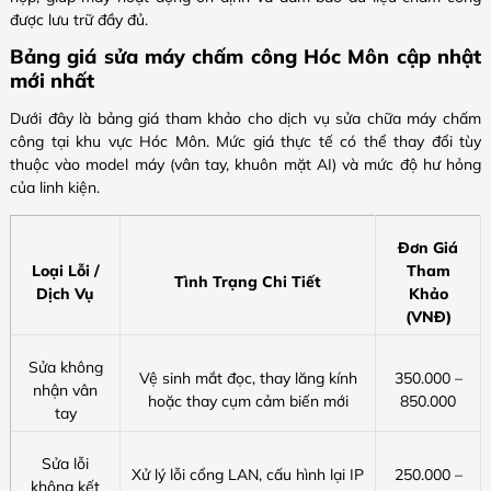
được lưu trữ đầy đủ.
Bảng giá sửa máy chấm công Hóc Môn cập nhật
mới nhất
Dưới đây là bảng giá tham khảo cho dịch vụ sửa chữa máy chấm
công tại khu vực Hóc Môn. Mức giá thực tế có thể thay đổi tùy
thuộc vào model máy (vân tay, khuôn mặt AI) và mức độ hư hỏng
của linh kiện.
Đơn Giá
Loại Lỗi /
Tham
Tình Trạng Chi Tiết
Dịch Vụ
Khảo
(VNĐ)
Sửa không
Vệ sinh mắt đọc, thay lăng kính
350.000 –
nhận vân
hoặc thay cụm cảm biến mới
850.000
tay
Sửa lỗi
Xử lý lỗi cổng LAN, cấu hình lại IP
250.000 –
không kết