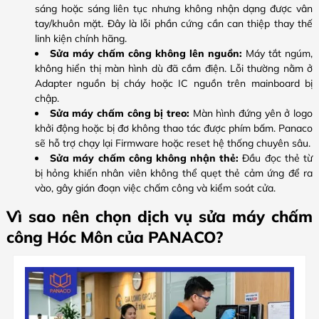
sáng hoặc sáng liên tục nhưng không nhận dạng được vân
tay/khuôn mặt. Đây là lỗi phần cứng cần can thiệp thay thế
linh kiện chính hãng.
Sửa máy chấm công không lên nguồn:
Máy tắt ngúm,
không hiển thị màn hình dù đã cắm điện. Lỗi thường nằm ở
Adapter nguồn bị cháy hoặc IC nguồn trên mainboard bị
chập.
Sửa máy chấm công bị treo:
Màn hình đứng yên ở logo
khởi động hoặc bị đơ không thao tác được phím bấm. Panaco
sẽ hỗ trợ chạy lại Firmware hoặc reset hệ thống chuyên sâu.
Sửa máy chấm công không nhận thẻ:
Đầu đọc thẻ từ
bị hỏng khiến nhân viên không thể quẹt thẻ cảm ứng để ra
vào, gây gián đoạn việc chấm công và kiểm soát cửa.
Vì sao nên chọn dịch vụ sửa máy chấm
công Hóc Môn của PANACO?