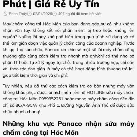
Phút | Giá Rẻ Uy Tín
Phan Thúy
02/04/2026
407 người đã xem bài viết
Máy chấm công tại Hóc Môn của bạn đang gặp sự cố như không
nhận vân tay, không kết nối phần mềm, bị treo hoặc không lên
nguồn? Những lỗi này khá phổ biến trong quá trình sử dụng và có
thể làm gián đoạn việc quản lý chấm công của doanh nghiệp. Trước
khi gọi thợ sửa chữa, Panaco xin chia sẻ một số lỗi máy chấm công
thường gặp cùng cách kiểm tra nhanh mà anh/chị có thể nhờ bộ
phận IT hoặc tự xử lý ngay tại chỗ. Trong nhiều trường hợp, chỉ cần
vài thao tác đơn giản là máy có thể hoạt động bình thường trở lại,
giúp tiết kiệm thời gian và chi phí.
Tuy nhiên, nếu đã thử các cách kiểm tra cơ bản nhưng máy vẫn
không khắc phục được, anh/chị nên liên hệ HOTLINE sửa máy chấm
công tại Hóc Môn 0989352251 hoặc mang máy chấm công đến địa
chỉ số 8C/A-9C/A Khu Phố 1, Đường Nguyễn Ảnh Thủ để được sửa
chữa nhanh chóng!
Những khu vực Panaco nhận sửa máy
chấm công tại Hóc Môn