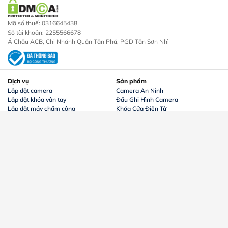
Mã số thuế: 0316645438
Số tài khoản: 2255566678
Á Châu ACB, Chi Nhánh Quận Tân Phú, PGD Tân Sơn Nhì
Dịch vụ
Sản phẩm
Lắp đặt camera
Camera An Ninh
Lắp đặt khóa vân tay
Đầu Ghi Hình Camera
Lắp đặt máy chấm công
Khóa Cửa Điện Tử
Thi công mạng lan internet
Máy Chấm Công
Lắp đặt chuông cửa
Trọn Bộ Camera
Lắp đặt chuông chống trộm
Chuông Cửa
Máy Bộ Đàm
Về chúng tôi
Chính sách
Về chúng tôi
Chính sách bảo mật
Công trình
Chính sách mua hàng
Tin tức
Chính sách đổi trả bảo hành
Liên hệ
Chính sách giao hàng
Phương thức thanh toán
Theo dõi chúng tôi: