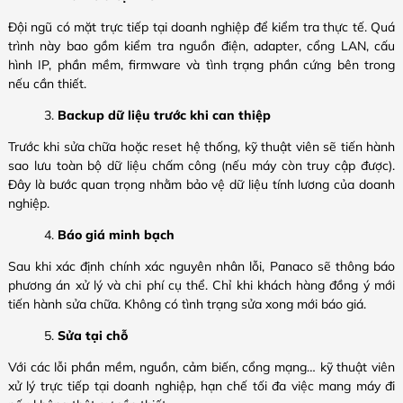
Đội ngũ có mặt trực tiếp tại doanh nghiệp để kiểm tra thực tế. Quá
trình này bao gồm kiểm tra nguồn điện, adapter, cổng LAN, cấu
hình IP, phần mềm, firmware và tình trạng phần cứng bên trong
nếu cần thiết.
Backup dữ liệu trước khi can thiệp
Trước khi sửa chữa hoặc reset hệ thống, kỹ thuật viên sẽ tiến hành
sao lưu toàn bộ dữ liệu chấm công (nếu máy còn truy cập được).
Đây là bước quan trọng nhằm bảo vệ dữ liệu tính lương của doanh
nghiệp.
Báo giá minh bạch
Sau khi xác định chính xác nguyên nhân lỗi, Panaco sẽ thông báo
phương án xử lý và chi phí cụ thể. Chỉ khi khách hàng đồng ý mới
tiến hành sửa chữa. Không có tình trạng sửa xong mới báo giá.
Sửa tại chỗ
Với các lỗi phần mềm, nguồn, cảm biến, cổng mạng… kỹ thuật viên
xử lý trực tiếp tại doanh nghiệp, hạn chế tối đa việc mang máy đi