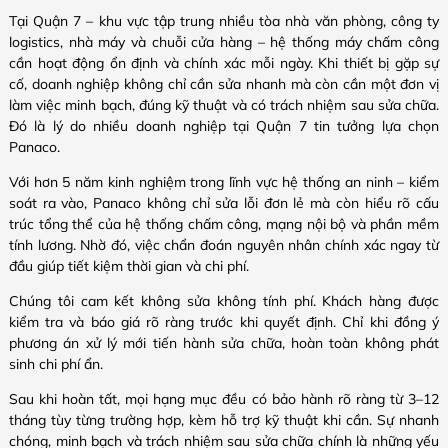
Tại Quận 7 – khu vực tập trung nhiều tòa nhà văn phòng, công ty
logistics, nhà máy và chuỗi cửa hàng – hệ thống máy chấm công
cần hoạt động ổn định và chính xác mỗi ngày. Khi thiết bị gặp sự
cố, doanh nghiệp không chỉ cần sửa nhanh mà còn cần một đơn vị
làm việc minh bạch, đúng kỹ thuật và có trách nhiệm sau sửa chữa.
Đó là lý do nhiều doanh nghiệp tại Quận 7 tin tưởng lựa chọn
Panaco.
Với hơn 5 năm kinh nghiệm trong lĩnh vực hệ thống an ninh – kiểm
soát ra vào, Panaco không chỉ sửa lỗi đơn lẻ mà còn hiểu rõ cấu
trúc tổng thể của hệ thống chấm công, mạng nội bộ và phần mềm
tính lương. Nhờ đó, việc chẩn đoán nguyên nhân chính xác ngay từ
đầu giúp tiết kiệm thời gian và chi phí.
Chúng tôi cam kết không sửa không tính phí. Khách hàng được
kiểm tra và báo giá rõ ràng trước khi quyết định. Chỉ khi đồng ý
phương án xử lý mới tiến hành sửa chữa, hoàn toàn không phát
sinh chi phí ẩn.
Sau khi hoàn tất, mọi hạng mục đều có bảo hành rõ ràng từ 3–12
tháng tùy từng trường hợp, kèm hỗ trợ kỹ thuật khi cần. Sự nhanh
chóng, minh bạch và trách nhiệm sau sửa chữa chính là những yếu