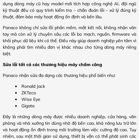
dụng dòng máy cũ hay model mới tích hợp công nghệ AI, đội ngũ
kỹ thuật đều có quy trình kiểm tra – chẩn đoán lỗi – xử lý đúng kỹ
thuật, đảm bảo máy hoạt động ổn định và bền lâu.
Panaco không chỉ sửa lỗi phần mềm, mất kết nối, không nhận vân
tay mà còn xử lý chuyên sâu các lỗi bo mạch, nguồn, firmware và
khôi phục dữ liệu khi có thể. Điều này giúp doanh nghiệp yên tâm vì
không phải tìm nhiều đơn vị khác nhau cho từng dòng máy riêng
biệt.
Sửa lỗi tất cả các thương hiệu máy chấm công
Panaco nhận sửa đa dạng các thương hiệu phổ biến như:
Ronald Jack
ZKTeco
Wise Eye
Gigata
Đây là những dòng máy được nhiều doanh nghiệp, cửa hàng, văn
phòng và nhà xưởng tin dùng nhờ độ bền cao, khả năng lưu trữ lớn
và hoạt động ổn định trong môi trường làm việc cường độ cao. Tuy
nhiên, sau một thời gian sử dụng, thiết bị vẫn có thể phát sinh các