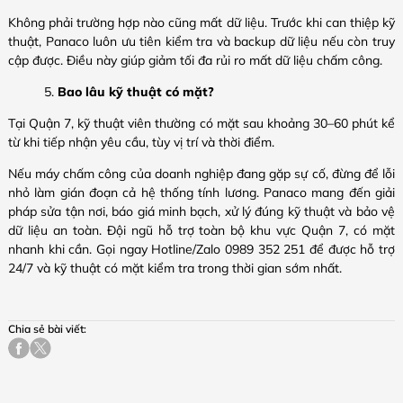
Không phải trường hợp nào cũng mất dữ liệu. Trước khi can thiệp kỹ
thuật, Panaco luôn ưu tiên kiểm tra và backup dữ liệu nếu còn truy
cập được. Điều này giúp giảm tối đa rủi ro mất dữ liệu chấm công.
Bao lâu kỹ thuật có mặt?
Tại Quận 7, kỹ thuật viên thường có mặt sau khoảng 30–60 phút kể
từ khi tiếp nhận yêu cầu, tùy vị trí và thời điểm.
Nếu máy chấm công của doanh nghiệp đang gặp sự cố, đừng để lỗi
nhỏ làm gián đoạn cả hệ thống tính lương. Panaco mang đến giải
pháp sửa tận nơi, báo giá minh bạch, xử lý đúng kỹ thuật và bảo vệ
dữ liệu an toàn. Đội ngũ hỗ trợ toàn bộ khu vực Quận 7, có mặt
nhanh khi cần. Gọi ngay Hotline/Zalo 0989 352 251 để được hỗ trợ
24/7 và kỹ thuật có mặt kiểm tra trong thời gian sớm nhất.
Chia sẻ bài viết: