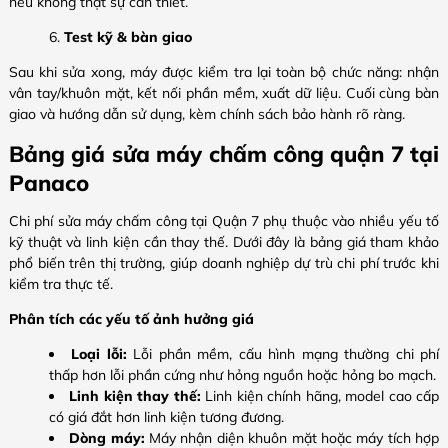
nếu không thật sự cần thiết.
Test kỹ & bàn giao
Sau khi sửa xong, máy được kiểm tra lại toàn bộ chức năng: nhận
vân tay/khuôn mặt, kết nối phần mềm, xuất dữ liệu. Cuối cùng bàn
giao và hướng dẫn sử dụng, kèm chính sách bảo hành rõ ràng.
Bảng giá sửa máy chấm công quận 7 tại
Panaco
Chi phí sửa máy chấm công tại Quận 7 phụ thuộc vào nhiều yếu tố
kỹ thuật và linh kiện cần thay thế. Dưới đây là bảng giá tham khảo
phổ biến trên thị trường, giúp doanh nghiệp dự trù chi phí trước khi
kiểm tra thực tế.
Phân tích các yếu tố ảnh hưởng giá
Loại lỗi:
Lỗi phần mềm, cấu hình mạng thường chi phí
thấp hơn lỗi phần cứng như hỏng nguồn hoặc hỏng bo mạch.
Linh kiện thay thế:
Linh kiện chính hãng, model cao cấp
có giá đắt hơn linh kiện tương đương.
Dòng máy:
Máy nhận diện khuôn mặt hoặc máy tích hợp