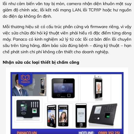
lỗi như cảm biến vân tay bị mòn, camera nhận diện khuôn mặt suy
giảm độ chính xác, lỗi kết nối mạng LAN, lỗi TCP/IP hoặc hư nguồn
do điện áp không ổn định.
Mỗi thương hiệu sẽ có cấu trúc phần cứng và firmware riêng, vì vậy
việc sửa chữa đòi hỏi kỹ thuật viên phải hiểu rõ đặc điểm từng dòng
máy. Panaco có kinh nghiệm xử lý từ các lỗi cơ bản đến lỗi chuyên
sâu trên từng hãng, đảm bảo sửa đúng bệnh – đúng kỹ thuật – hạn
chế phát sinh chi phí không cần thiết cho doanh nghiệp.
Nhận sửa các loại thiết bị chấm công