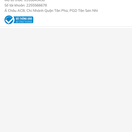
Số tài khoản: 2255566678
Á Châu ACB, Chi Nhánh Quận Tân Phú, PGD Tân Sơn Nhì
Dịch vụ
Sản phẩm
Lắp đặt camera
Camera An Ninh
Lắp đặt khóa vân tay
Đầu Ghi Hình Camera
Lắp đặt máy chấm công
Khóa Cửa Điện Tử
Thi công mạng lan internet
Máy Chấm Công
Lắp đặt chuông cửa
Trọn Bộ Camera
Lắp đặt chuông chống trộm
Chuông Cửa
Máy Bộ Đàm
Về chúng tôi
Chính sách
Về chúng tôi
Chính sách bảo mật
Công trình
Chính sách mua hàng
Tin tức
Chính sách đổi trả bảo hành
Liên hệ
Chính sách giao hàng
Phương thức thanh toán
Theo dõi chúng tôi:
Bản quyền thuộc về Công ty TNHH Thương Mại và Dịch Vụ Panaco
số 0316645438 do sở KHĐTTPHCM cấp ngày 21/12/2020
GPĐKKD