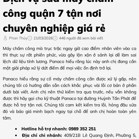
công quận 7 tận nơi
chuyên nghiệp giá rẻ
Phan Thúy
21/03/2026
446 người đã xem bài viết
Máy chấm công mà trục trặc ngay giờ cao điểm nhân viên vào ca
thì thực sự rất phiền phức, vừa gây lộn xộn ở sảnh lại dễ làm sai
lệch dữ liệu tính lương. Panaco hiểu rằng lúc này anh chị đang cần
một giải pháp xử lý dứt điểm để mọi việc ổn định trở lại.
Panaco hiểu rằng sự cố máy chấm công cần được xử lý gấp, nên
chúng tôi có hướng dẫn sẵn cách khắc phục vài lỗi cơ bản ở phần
dưới bài viết. Anh chị nên thử kiểm tra qua trước, nếu vẫn không
được thì hãy gọi cho kỹ thuật Panaco tại đường Huỳnh Tấn Phát để
được hỗ trợ tận nơi. Chúng tôi cam kết kiểm tra lỗi, hỏng đâu sửa
đó và báo giá minh bạch ngay tại chỗ để anh chị hoàn toàn yên
tâm.
Hotline hỗ trợ nhanh:
0989 352 251
Địa chỉ chi nhánh:
409/21B Lê Quang Định, Phường 5,