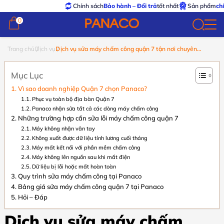
Chính sách
Bảo hành – Đổi trả
tốt nhất
Sản phẩm
chính hã
0
0
Trang chủ
Dịch vụ
Dịch vụ sửa máy chấm công quận 7 tận nơi chuyên
nghiệp giá rẻ
Mục Lục
Vì sao doanh nghiệp Quận 7 chọn Panaco?
Phục vụ toàn bộ địa bàn Quận 7
Panaco nhận sửa tất cả các dòng máy chấm công
Những trường hợp cần sửa lỗi máy chấm công quận 7
Máy không nhận vân tay
Không xuất được dữ liệu tính lương cuối tháng
Máy mất kết nối với phần mềm chấm công
Máy không lên nguồn sau khi mất điện
Dữ liệu bị lỗi hoặc mất hoàn toàn
Quy trình sửa máy chấm công tại Panaco
Bảng giá sửa máy chấm công quận 7 tại Panaco
Hỏi – Đáp
Dịch vụ sửa máy chấm