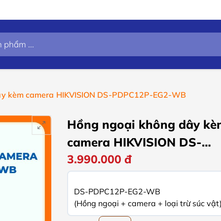
dây kèm camera HIKVISION DS-PDPC12P-EG2-WB
Hồng ngoại không dây kè
camera HIKVISION DS-
3.990.000
đ
PDPC12P-EG2-WB
DS-PDPC12P-EG2-WB
(Hồng ngoại + camera + loại trừ súc vật)