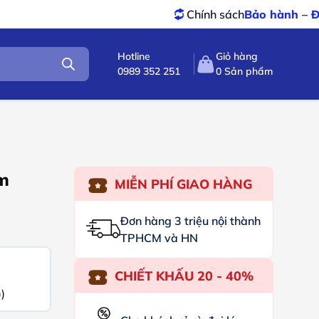
Chính sách
Bảo hành – Đổi trả
tốt n
Hotline
Giỏ hàng
0989 352 251
0
Sản phẩm
m
MIỄN PHÍ GIAO HÀNG
Đơn hàng 3 triệu nội thành
TPHCM và HN
CHIẾT KHẤU 20 - 40%
)