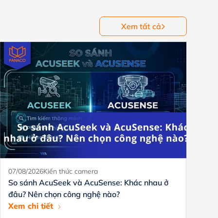
Xem tất cả
07/08/2026
Kiến thức camera
18
So sánh AcuSeek và AcuSense: Khác nhau ở
X
đâu? Nên chọn công nghệ nào?
a
Xem chi tiết
Xe