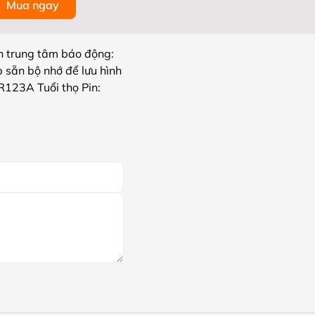
Mua ngay
 trung tâm báo động:
 sẵn bộ nhớ để lưu hình
R123A Tuổi thọ Pin: