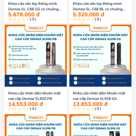
Khóa cửa vân tay thông minh
Khóa cửa vân tay thông minh
Demax SL-C66 GS có chuông
Demax SL-C66 BL có chuông
5.678.000
đ
5.320.000
đ
hình
hình
( 0 )
( 0 )
Khóa cửa nhân diện khuôn mặt
Khóa cửa nhân diện khuôn mặt
cao cấp Demax SL920 PB
cao cấp Demax SL918 GS
14.553.000
đ
13.853.000
đ
( 0 )
( 0 )