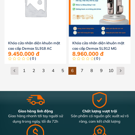
Khóa cửa nhân diện khuôn mặt
Khóa cửa nhân diện khuôn mặt
cao cấp Demax SL918 AC
cao cấp Demax SL912 MG
9.450.000
đ
8.960.000
đ
( 0 )
( 0 )
1
2
3
4
5
6
7
8
9
10
Giao hàng linh động
Chất lượng vượt trội
Giao hàng nhanh tới tay người sử
Sản phẩm có nguồn gốc xuất xứ rõ
dụng trong ngày, tối đa 72h
ràng, cam kết chất lượng