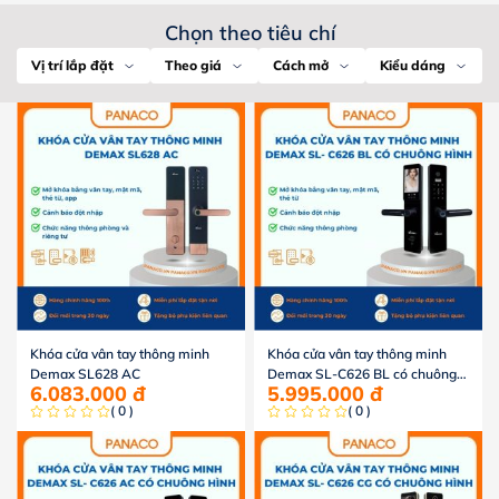
Chọn theo tiêu chí
Vị trí lắp đặt
Theo giá
Cách mở
Kiểu dáng
Khóa cửa vân tay thông minh
Khóa cửa vân tay thông minh
Demax SL628 AC
Demax SL-C626 BL có chuông
6.083.000
đ
5.995.000
đ
hình
( 0 )
( 0 )