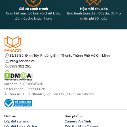
Giá cả cạnh tranh
Hậu mãi chu đáo
Cam kết mức giá bán và chiết khấu
Bảo hành toàn diện đầy đủ, đổi trả
tốt nhất cho khách hàng
miễn phí 30 ngày
32/39 Bùi Đình Túy, Phường Bình Thạnh, Thành Phố Hồ Chí Minh
info@panaco.vn
0989 352 251
Mã số thuế: 0316645438
Số tài khoản: 2255566678
Á Châu ACB, Chi Nhánh Quận Tân Phú, PGD Tân Sơn Nhì
Dịch vụ
Sản phẩm
Lắp đặt camera
Camera An Ninh
Lắp đặt khóa vân tay
Đầu Ghi Hình Camera