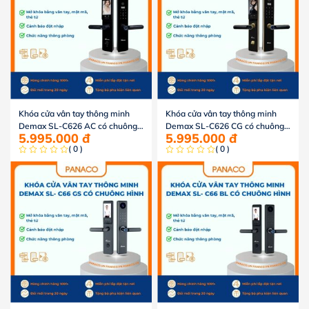
Khóa cửa vân tay thông minh
Khóa cửa vân tay thông minh
Demax SL-C626 AC có chuông
Demax SL-C626 CG có chuông
5.995.000
đ
5.995.000
đ
hình
hình
( 0 )
( 0 )