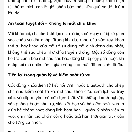
Không chỉ là xu hướng, việc chuyển sang sử dụng khóa điện
tử thông minh còn là giải pháp bảo mật hiệu quả và tiết kiệm
lâu dài.
An toàn tuyệt đối – Không lo mất chìa khóa
Với khóa cơ, chỉ cần thất lạc chìa là bạn có nguy cơ bị kẻ gian
sao chép và đột nhập. Trong khi đó, khóa cửa vân tay, khóa
thẻ từ hay khóa cửa mã số sử dụng mã định danh duy nhất,
không thể sao chép như chìa truyền thống. Một số dòng còn
hỗ trợ cảnh báo mở cửa sai, báo động khi bị cạy phá hoặc khi
nhập sai mã nhiều lần – giúp nâng cao mức độ an ninh tối đa.
Tiện lợi trong quản lý và kiểm soát từ xa
Các dòng khóa điện tử kết nối WiFi hoặc Bluetooth cho phép
chủ nhà kiểm soát từ xa: mở cửa, khóa cửa, xem lịch sử truy
cập, và cấp quyền mở cửa tạm thời. Với những doanh nghiệp,
văn phòng, hoặc nhà trọ, việc kết hợp với bộ kiểm soát vào ra
giúp hệ thống hoạt động linh hoạt hơn – quản lý nhân viên ra
vào, ghi nhận giờ chấm công hoặc giới hạn thời gian truy cập
cho từng cá nhân.