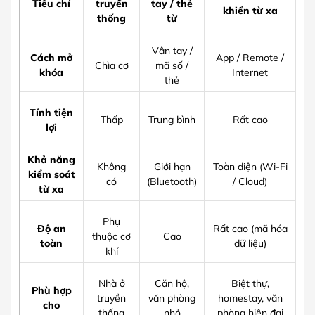
Tiêu chí
truyền
tay / thẻ
khiển từ xa
thống
từ
Vân tay /
Cách mở
App / Remote /
Chìa cơ
mã số /
khóa
Internet
thẻ
Tính tiện
Thấp
Trung bình
Rất cao
lợi
Khả năng
Không
Giới hạn
Toàn diện (Wi-Fi
kiểm soát
có
(Bluetooth)
/ Cloud)
từ xa
Phụ
Độ an
Rất cao (mã hóa
thuộc cơ
Cao
toàn
dữ liệu)
khí
Nhà ở
Căn hộ,
Biệt thự,
Phù hợp
truyền
văn phòng
homestay, văn
cho
thống
nhỏ
phòng hiện đại