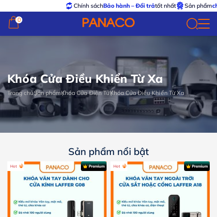
Chính sách
Bảo hành – Đổi trả
tốt nhất
Sản phẩm
chính h
0
0
Khóa Cửa Điều Khiển Từ Xa
Trang chủ
Sản phẩm
Khóa Cửa Điện Tử
Khóa Cửa Điều Khiển Từ Xa
Sản phẩm nổi bật
Hot
Premium
Hot
Premium