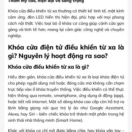
Thẩm mỹ cao, hiện đại và sang trọng
Khóa cửa điều khiển từ xa thường có thiết kế tinh tế, mặt kính
cảm ứng, đèn LED hiển thị hiện đại, phù hợp với mọi phong
cách nội thất. Việc loại bỏ ổ khóa cơ cũng giúp cánh cửa gọn
gàng và tinh tế hơn, mang lại cảm giác công nghệ và chuyên
nghiệp.
Khóa cửa điện tử điều khiển từ xa là
gì? Nguyên lý hoạt động ra sao?
Khóa cửa điều khiển từ xa là gì?
Hiểu đơn giản, khóa cửa điều khiển từ xa là loại khóa điện tử
cho phép người dùng mở hoặc đóng cửa mà không cần chạm
trực tiếp vào ổ khóa truyền thống. Việc điều khiển có thể thực
hiện thông qua remote, smartphone, ứng dụng di động (app),
hoặc kết nối internet. Một số dòng khóa cao cấp còn hỗ trợ ra
lệnh bằng giọng nói qua trợ lý ảo như Google Assistant,
Alexa, hay Siri – biến chiếc khóa trở thành một phần trong hệ
sinh thái nhà thông minh (Smart Home).
Khác với khóa cơ chỉ mở được bằng chìa, hay khóa vân tay –