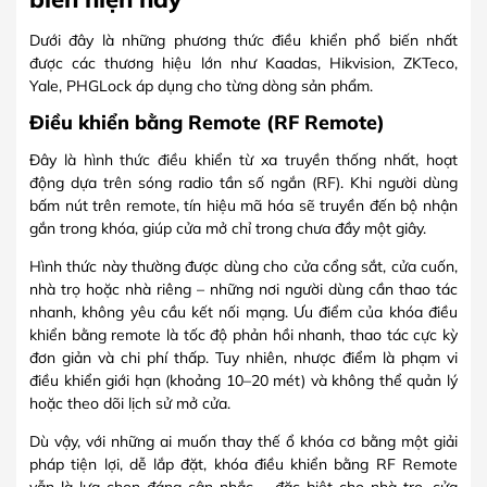
Dưới đây là những phương thức điều khiển phổ biến nhất
được các thương hiệu lớn như Kaadas, Hikvision, ZKTeco,
Yale, PHGLock áp dụng cho từng dòng sản phẩm.
Điều khiển bằng Remote (RF Remote)
Đây là hình thức điều khiển từ xa truyền thống nhất, hoạt
động dựa trên sóng radio tần số ngắn (RF). Khi người dùng
bấm nút trên remote, tín hiệu mã hóa sẽ truyền đến bộ nhận
gắn trong khóa, giúp cửa mở chỉ trong chưa đầy một giây.
Hình thức này thường được dùng cho cửa cổng sắt, cửa cuốn,
nhà trọ hoặc nhà riêng – những nơi người dùng cần thao tác
nhanh, không yêu cầu kết nối mạng. Ưu điểm của khóa điều
khiển bằng remote là tốc độ phản hồi nhanh, thao tác cực kỳ
đơn giản và chi phí thấp. Tuy nhiên, nhược điểm là phạm vi
điều khiển giới hạn (khoảng 10–20 mét) và không thể quản lý
hoặc theo dõi lịch sử mở cửa.
Dù vậy, với những ai muốn thay thế ổ khóa cơ bằng một giải
pháp tiện lợi, dễ lắp đặt, khóa điều khiển bằng RF Remote
vẫn là lựa chọn đáng cân nhắc – đặc biệt cho nhà trọ, cửa