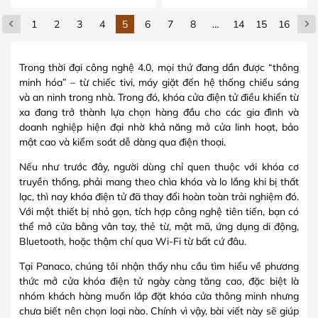
1
2
3
4
5
6
7
8
…
14
15
16
Trong thời đại công nghệ 4.0, mọi thứ đang dần được “thông
minh hóa” – từ chiếc tivi, máy giặt đến hệ thống chiếu sáng
và an ninh trong nhà. Trong đó, khóa cửa điện tử điều khiển từ
xa đang trở thành lựa chọn hàng đầu cho các gia đình và
doanh nghiệp hiện đại nhờ khả năng mở cửa linh hoạt, bảo
mật cao và kiểm soát dễ dàng qua điện thoại.
Nếu như trước đây, người dùng chỉ quen thuộc với khóa cơ
truyền thống, phải mang theo chìa khóa và lo lắng khi bị thất
lạc, thì nay khóa điện tử đã thay đổi hoàn toàn trải nghiệm đó.
Với một thiết bị nhỏ gọn, tích hợp công nghệ tiên tiến, bạn có
thể mở cửa bằng vân tay, thẻ từ, mật mã, ứng dụng di động,
Bluetooth, hoặc thậm chí qua Wi-Fi từ bất cứ đâu.
Tại Panaco, chúng tôi nhận thấy nhu cầu tìm hiểu về phương
thức mở cửa khóa điện tử ngày càng tăng cao, đặc biệt là
nhóm khách hàng muốn lắp đặt khóa cửa thông minh nhưng
chưa biết nên chọn loại nào. Chính vì vậy, bài viết này sẽ giúp