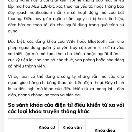
Công nghệ này thường đi kèm với hệ thống bảo mật nhiều
lớp: mã hóa AES 128-bit, xác thực hai yếu tố, hoặc thông báo
đẩy (push notification) mỗi khi có hoạt động mở cửa bất
thường. Điều này giúp ngăn chặn nguy cơ bị hack tín hiệu,
đảm bảo an toàn tối đa cho người dùng trong quá trình sử
dụng.
Đặc biệt, các dòng khóa cửa WiFi hoặc Bluetooth còn cho
phép người dùng quản lý quyền truy cập, xem lịch sử ra vào,
và thiết lập mã mở tạm thời cho khách hoặc người thân —
cực kỳ tiện lợi cho căn hộ cho thuê, văn phòng hoặc nhà riêng
có nhiều thành viên.
Ví dụ, bạn có thể đang ở công ty nhưng vẫn mở cửa cho
người giao hàng chỉ bằng thao tác trên điện thoại. Đây chính
là sự tiện nghi mà khóa cửa điều khiển từ xa mang lại – đơn
giản, nhanh chóng, an toàn và hiện đại.
So sánh khóa cửa điện tử điều khiển từ xa với
các loại khóa truyền thống khác
Khóa cơ
Khóa vân
Khóa điều