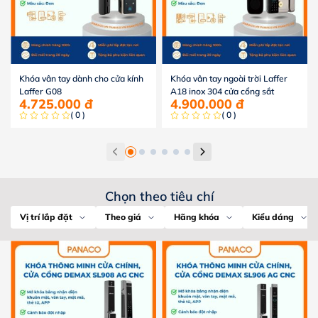
Khóa vân tay dành cho cửa kính
Khóa vân tay ngoài trời Laffer
Laffer G08
A18 inox 304 cửa cổng sắt
4.725.000
đ
4.900.000
đ
( 0 )
( 0 )
Chọn theo tiêu chí
Vị trí lắp đặt
Theo giá
Hãng khóa
Kiểu dáng