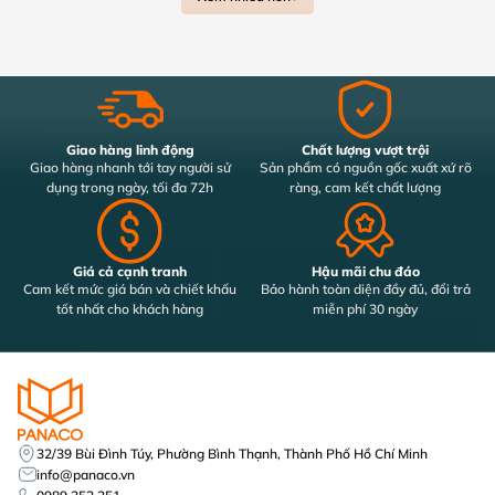
Bluetooth.
Nguyên lý hoạt động dựa trên kết nối tầm gần giữa điện thoại
và khóa (khoảng 5–10 mét). Khi đến gần cửa, hệ thống sẽ tự
động nhận diện thiết bị đã được cấp quyền và mở khóa hoàn
toàn tự động.
Giao hàng linh động
Chất lượng vượt trội
Điểm đặc biệt là bạn có thể chia sẻ quyền truy cập tạm thời
Giao hàng nhanh tới tay người sử
Sản phẩm có nguồn gốc xuất xứ rõ
(Guest Access) cho người thân hoặc khách đến chơi nhà – chỉ
dụng trong ngày, tối đa 72h
ràng, cam kết chất lượng
cần gửi mã mời qua điện thoại, không cần trao chìa hay thẻ.
Khóa Bluetooth có bảo mật cao nhờ mã hóa dữ liệu AES-128
và tiêu thụ năng lượng thấp, giúp pin dùng đến 10–12 tháng.
Giá cả cạnh tranh
Hậu mãi chu đáo
Với sự tiện lợi, tiết kiệm và an toàn, khóa cửa Bluetooth rất
Cam kết mức giá bán và chiết khấu
Bảo hành toàn diện đầy đủ, đổi trả
tốt nhất cho khách hàng
miễn phí 30 ngày
được ưa chuộng trong căn hộ, văn phòng nhỏ hoặc nhà phố
hiện đại.
32/39 Bùi Đình Túy, Phường Bình Thạnh, Thành Phố Hồ Chí Minh
info@panaco.vn