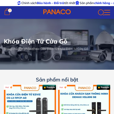
Chính sách
Bảo hành – Đổi trả
tốt nhất
Sản phẩm
chính hãng – xuất VAT
0
0
Khóa Điện Tử Cửa Gỗ
Trang chủ
Sản phẩm
Khóa Cửa Điện Tử
Khóa Điện Tử Cửa Gỗ
Sản phẩm nổi bật
Hot
Premium
Hot
Premium