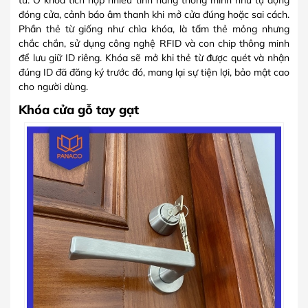
từ. Ổ khóa tích hợp nhiều tính năng thông minh như tự động
đóng cửa, cảnh báo âm thanh khi mở cửa đúng hoặc sai cách.
Phần thẻ từ giống như chìa khóa, là tấm thẻ mỏng nhưng
chắc chắn, sử dụng công nghệ RFID và con chip thông minh
để lưu giữ ID riêng. Khóa sẽ mở khi thẻ từ được quét và nhận
đúng ID đã đăng ký trước đó, mang lại sự tiện lợi, bảo mật cao
cho người dùng.
Khóa cửa gỗ tay gạt