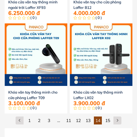
Khóa cửa vân tay thông minh
Khóa vân tay cho cửa phòng
ngoài trời Laffer XF93
Laffer B12
6.250.000
đ
4.000.000
đ
( 0 )
( 0 )
Khóa vân tay thông minh cho
Khóa cửa vân tay thông minh
cửa phòng Laffer T09
Laffer LX02
3.100.000
đ
3.900.000
đ
( 0 )
( 0 )
1
2
3
…
11
12
13
14
15