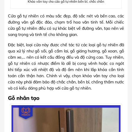
Khóa vân tay cho cửa gỗ tự nhiên bền bỉ, chắc chắn
Cửa gỗ tự nhiên có màu sắc đẹp, độ sắc nét và bền cao, các
đường vân gỗ độc đáo, chạm trổ hoa văn tinh tế. Mỗi chiếc
cửa gỗ tự nhiên đều có sự khác biệt về đường vân, tạo nên vẻ
sang trọng và tinh tế cho không gian.
Đặc biệt, loại cửa này được chế tác từ các loại gỗ tự nhiên đã
qua xử lý như gỗ sồi, gỗ cẩm lai, gỗ giáng hương, gỗ xoan, gỗ
căm xe,… nên có kết cấu đồng đều và độ cứng cao. Tuy nhiên,
gỗ tự nhiên có nhược điểm là dễ bị cong vênh hoặc co ngót
khi tiếp xúc với nhiệt độ và độ ẩm nên khi lắp khóa cần tính
toán cẩn thận hơn. Chính vì vậy, chọn khóa vân tay cho loại
cửa này phải đảm bảo độ chắc chắn, bền bỉ, chống thấm nước
và có kiểu dáng phù hợp với cửa gỗ tự nhiên.
Gỗ nhân tạo