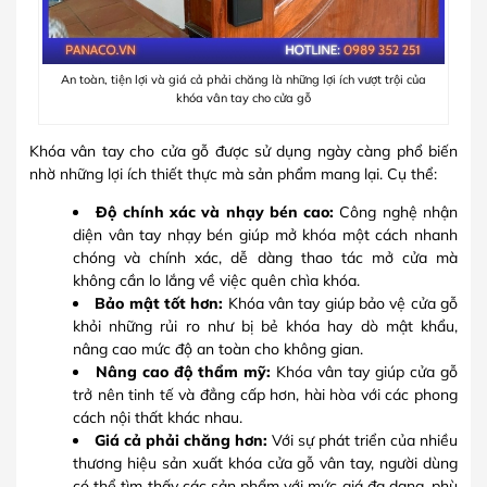
An toàn, tiện lợi và giá cả phải chăng là những lợi ích vượt trội của
khóa vân tay cho cửa gỗ
Khóa vân tay cho cửa gỗ được sử dụng ngày càng phổ biến
nhờ những lợi ích thiết thực mà sản phẩm mang lại. Cụ thể:
Độ chính xác và nhạy bén cao:
Công nghệ nhận
diện vân tay nhạy bén giúp mở khóa một cách nhanh
chóng và chính xác, dễ dàng thao tác mở cửa mà
không cần lo lắng về việc quên chìa khóa.
Bảo mật tốt hơn:
Khóa vân tay giúp bảo vệ cửa gỗ
khỏi những rủi ro như bị bẻ khóa hay dò mật khẩu,
nâng cao mức độ an toàn cho không gian.
Nâng cao độ thẩm mỹ:
Khóa vân tay giúp cửa gỗ
trở nên tinh tế và đẳng cấp hơn, hài hòa với các phong
cách nội thất khác nhau.
Giá cả phải chăng hơn:
Với sự phát triển của nhiều
thương hiệu sản xuất khóa cửa gỗ vân tay, người dùng
có thể tìm thấy các sản phẩm với mức giá đa dạng, phù