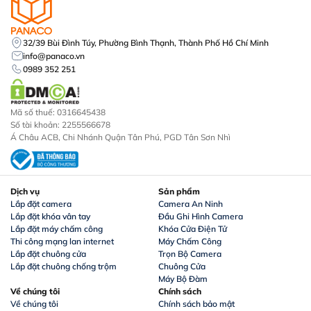
Vật liệu
Hợp kim
32/39 Bùi Đình Túy, Phường Bình Thạnh, Thành Phố Hồ Chí Minh
Tính năng mở
Vân tay, thẻ từ, mã số, Bluetooth, chìa
info@panaco.vn
khóa
cơ
0989 352 251
Remote và GateWay kết nối Wifi mở
Tính năng khác
cửa từ xa
Mã số thuế: 0316645438
Số tài khoản: 2255566678
Á Châu ACB, Chi Nhánh Quận Tân Phú, PGD Tân Sơn Nhì
Mở từ bên
Gạt tay nắm
trong
Màu sắc
Đen
Dịch vụ
Sản phẩm
Lắp đặt camera
Camera An Ninh
Lắp đặt khóa vân tay
Đầu Ghi Hình Camera
Thân khóa
Tự động
Lắp đặt máy chấm công
Khóa Cửa Điện Tử
Thi công mạng lan internet
Máy Chấm Công
Tính năng đặc
Chống dò mã, xem lịch sử mở cửa,
Lắp đặt chuông cửa
Trọn Bộ Camera
biệt
chia sẻ người dùng
Lắp đặt chuông chống trộm
Chuông Cửa
Máy Bộ Đàm
Về chúng tôi
Chính sách
Nguồn điện
4 Pin AA
Về chúng tôi
Chính sách bảo mật