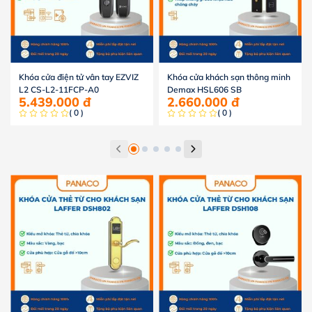
Khóa cửa điện tử vân tay EZVIZ
Khóa cửa khách sạn thông minh
L2 CS-L2-11FCP-A0
Demax HSL606 SB
5.439.000
đ
2.660.000
đ
( 0 )
( 0 )