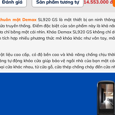
Đánh giá
Sản phẩm tương tự
14.553.000
đ
 khuôn mặt Demax
SL920 GS là một thiết bị an ninh thông
 cửa truyền thống. Điểm đặc biệt của sản phẩm này là khả n
a chỉ bằng một cái nhìn. Khóa Demax SL920 GS không chỉ dừ
 tích hợp nhiều phương thức mở khóa khác như vân tay, mã 
ật liệu cao cấp, có độ bền cao và khả năng chống chịu thời 
ăng tự động khóa cửa giúp bảo vệ ngôi nhà của bạn một cá
oại cửa khác nhau, từ cửa gỗ, cửa thép chống cháy đến cửa n