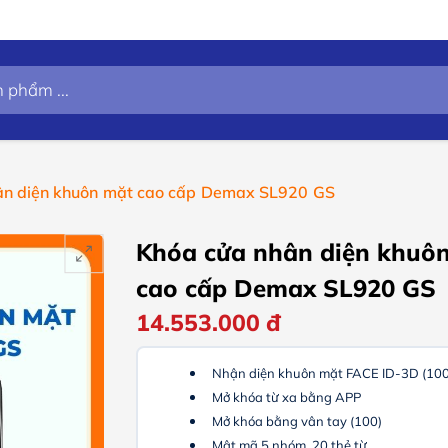
ân diện khuôn mặt cao cấp Demax SL920 GS
Khóa cửa nhân diện khuô
cao cấp Demax SL920 GS
14.553.000
đ
Nhận diện khuôn mặt FACE ID-3D (100
Mở khóa từ xa bằng APP
Mở khóa bằng vân tay (100)
Mật mã 5 nhóm, 20 thẻ từ