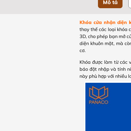
Mô tả
Khóa cửa nhận diện
thay thế các loại khóa
3D, cho phép bạn mở cử
diện khuôn mặt, mà còn
cơ.
Khóa được làm từ các v
báo đột nhập và tính n
này phù hợp với nhiều l