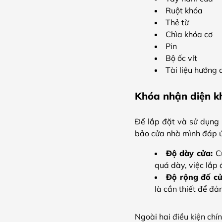
Ruột khóa
Thẻ từ
Chìa khóa cơ
Pin
Bộ ốc vít
Tài liệu hướng
Khóa nhận diện k
Để lắp đặt và sử dụng
bảo cửa nhà mình đáp ứ
Độ dày cửa:
C
quá dày, việc lắp
Độ rộng đố c
là cần thiết để đ
Ngoài hai điều kiện chí