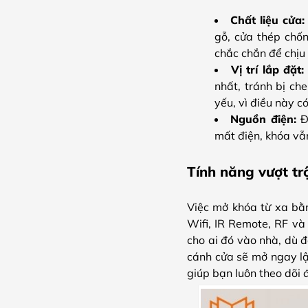
Chất liệu cửa
gỗ, cửa thép chốn
chắc chắn để chịu 
Vị trí lắp đặt
nhất, tránh bị ch
yếu, vì điều này 
Nguồn điện:
Đ
mất điện, khóa vẫ
Tính năng vượt t
Việc mở khóa từ xa bằn
Wifi, IR Remote, RF và
cho ai đó vào nhà, dù đ
cánh cửa sẽ mở ngay lậ
giúp bạn luôn theo dõi 