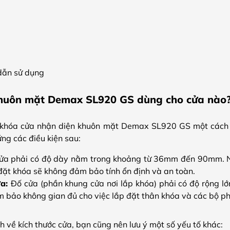
 dẫn sử dụng
huôn mặt Demax SL920 GS dùng cho cửa nào
 khóa cửa nhận diện khuôn mặt Demax SL920 GS một cách
ng các điều kiện sau:
ửa phải có độ dày nằm trong khoảng từ 36mm đến 90mm. 
 đặt khóa sẽ không đảm bảo tính ổn định và an toàn.
ửa:
Đố cửa (phần khung cửa nơi lắp khóa) phải có độ rộng 
ảm bảo không gian đủ cho việc lắp đặt thân khóa và các bộ p
nh về kích thước cửa, bạn cũng nên lưu ý một số yếu tố khác: