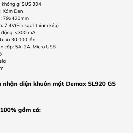
p không gỉ SUS 304
̣n: Xám Đen
óa: 79x420mm
: 7,4V(Pin sạc lithium kép)
t động: <300 mA
ở cửa 30.000 lần
ẩn cấp: 5A-2A, Micro USB
ó
sia
ăm
a nhận diện khuôn mặt Demax SL920 GS
 100% gồm có: