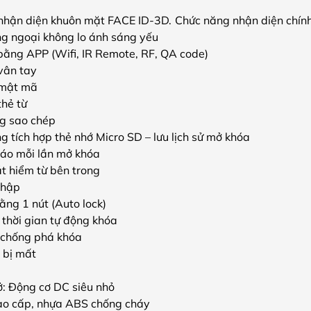
hận diện khuôn mặt FACE ID-3D. Chức năng nhận diện chính
g ngoại không lo ánh sáng yếu
bằng APP (Wifi, IR Remote, RF, QA code)
vân tay
 mật mã
hẻ từ
g sao chép
 tích hợp thẻ nhớ Micro SD – lưu lịch sử mở khóa
áo mỗi lần mở khóa
t hiểm từ bên trong
nhập
ằng 1 nút (Auto lock)
p thời gian tự động khóa
 chống phá khóa
 bị mất
: Động cơ DC siêu nhỏ
ao cấp, nhựa ABS chống cháy