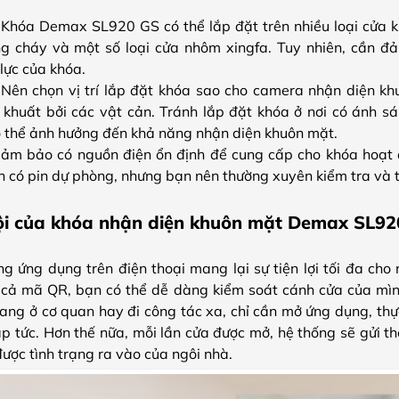
:
Khóa Demax SL920 GS có thể lắp đặt trên nhiều loại cửa 
g cháy và một số loại cửa nhôm xingfa. Tuy nhiên, cần đả
lực của khóa.
:
Nên chọn vị trí lắp đặt khóa sao cho camera nhận diện kh
e khuất bởi các vật cản. Tránh lắp đặt khóa ở nơi có ánh
có thể ảnh hưởng đến khả năng nhận diện khuôn mặt.
ảm bảo có nguồn điện ổn định để cung cấp cho khóa hoạt 
n có pin dự phòng, nhưng bạn nên thường xuyên kiểm tra và 
rội của khóa nhận diện khuôn mặt Demax SL9
g ứng dụng trên điện thoại mang lại sự tiện lợi tối đa cho 
 cả mã QR, bạn có thể dễ dàng kiểm soát cánh cửa của mìn
ang ở cơ quan hay đi công tác xa, chỉ cần mở ứng dụng, thự
p tức. Hơn thế nữa, mỗi lần cửa được mở, hệ thống sẽ gửi th
được tình trạng ra vào của ngôi nhà.