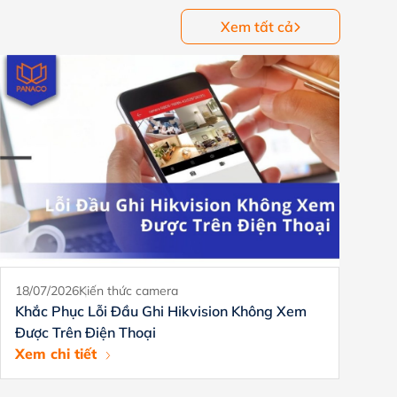
Xem tất cả
18/07/2026
Kiến thức camera
18
Khắc Phục Lỗi Đầu Ghi Hikvision Không Xem
Đ
Được Trên Điện Thoại
H
Xem chi tiết
Xe