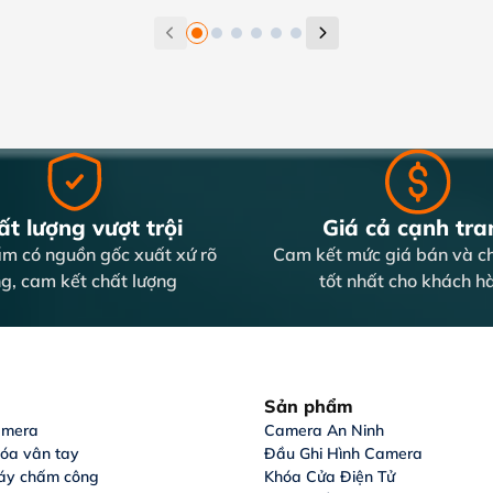
t lượng vượt trội
Giá cả cạnh tra
m có nguồn gốc xuất xứ rõ
Cam kết mức giá bán và ch
g, cam kết chất lượng
tốt nhất cho khách h
Sản phẩm
amera
Camera An Ninh
hóa vân tay
Đầu Ghi Hình Camera
áy chấm công
Khóa Cửa Điện Tử