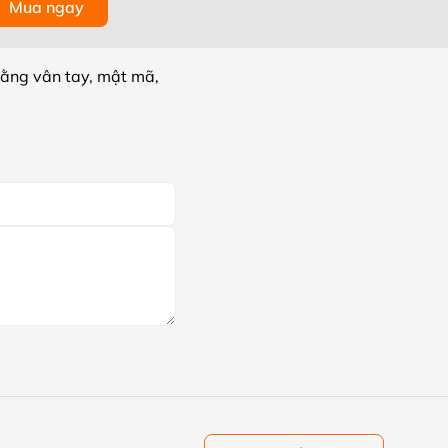
Mua ngay
ằng vân tay, mật mã,