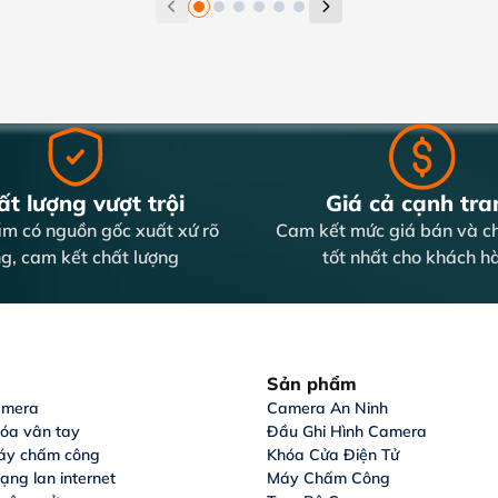
t lượng vượt trội
Giá cả cạnh tra
m có nguồn gốc xuất xứ rõ
Cam kết mức giá bán và ch
g, cam kết chất lượng
tốt nhất cho khách h
Sản phẩm
amera
Camera An Ninh
hóa vân tay
Đầu Ghi Hình Camera
áy chấm công
Khóa Cửa Điện Tử
ạng lan internet
Máy Chấm Công