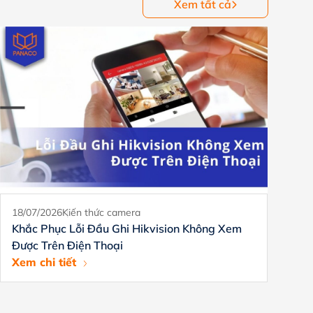
Xem tất cả
18/07/2026
Kiến thức camera
18
Khắc Phục Lỗi Đầu Ghi Hikvision Không Xem
Đ
Được Trên Điện Thoại
H
Xem chi tiết
Xe