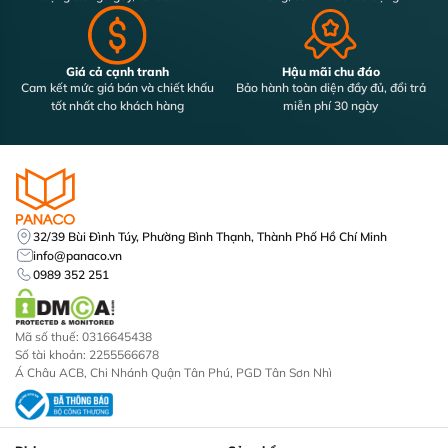
Giá cả cạnh tranh
Hậu mãi chu đáo
Cam kết mức giá bán và chiết khấu
Bảo hành toàn diện đầy đủ, đổi trả
tốt nhất cho khách hàng
miễn phí 30 ngày
32/39 Bùi Đình Túy, Phường Bình Thạnh, Thành Phố Hồ Chí Minh
info@panaco.vn
0989 352 251
Mã số thuế: 0316645438
Số tài khoản: 2255566678
Á Châu ACB, Chi Nhánh Quận Tân Phú, PGD Tân Sơn Nhì