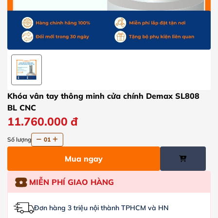
Khóa vân tay thông minh cửa chính Demax SL808
BL CNC
11.760.000
đ
Số lượng
01
Mua ngay
MIỄN PHÍ GIAO HÀNG
Đơn hàng 3 triệu nội thành TPHCM và HN