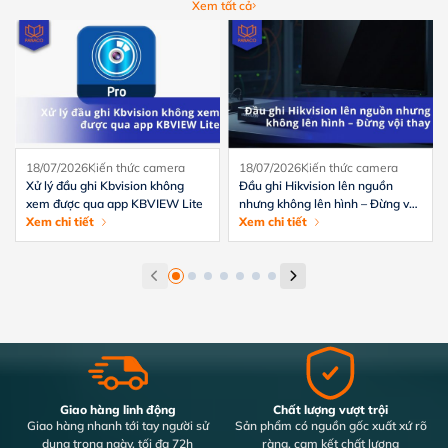
Xem tất cả
18/07/2026
Kiến thức camera
18/07/2026
Kiến thức camera
Xử lý đầu ghi Kbvision không
Đầu ghi Hikvision lên nguồn
xem được qua app KBVIEW Lite
nhưng không lên hình – Đừng vội
Xem chi tiết
thay
Xem chi tiết
Giao hàng linh động
Chất lượng vượt trội
Giao hàng nhanh tới tay người sử
Sản phẩm có nguồn gốc xuất xứ rõ
dụng trong ngày, tối đa 72h
ràng, cam kết chất lượng