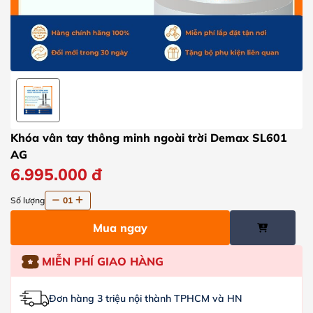
Khóa vân tay thông minh ngoài trời Demax SL601
AG
6.995.000
đ
Số lượng
01
Mua ngay
MIỄN PHÍ GIAO HÀNG
Đơn hàng 3 triệu nội thành TPHCM và HN