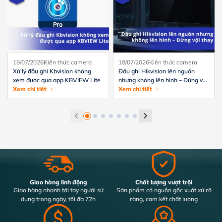
18/07/2026
Kiến thức camera
18/07/2026
Kiến thức camera
Xử lý đầu ghi Kbvision không
Đầu ghi Hikvision lên nguồn
xem được qua app KBVIEW Lite
nhưng không lên hình – Đừng vội
Xem chi tiết
thay
Xem chi tiết
Giao hàng linh động
Chất lượng vượt trội
Giao hàng nhanh tới tay người sử
Sản phẩm có nguồn gốc xuất xứ rõ
dụng trong ngày, tối đa 72h
ràng, cam kết chất lượng