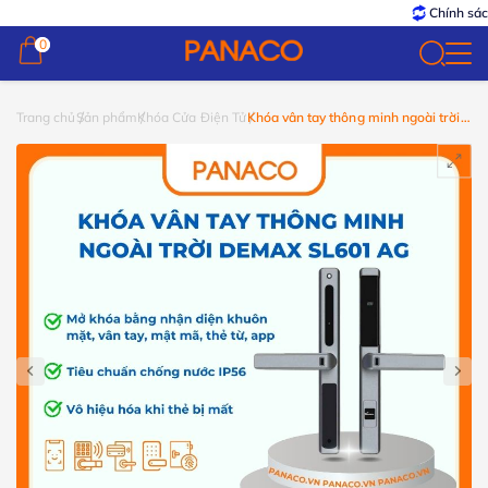
Chính sách
0
0
Trang chủ
Sản phẩm
Khóa Cửa Điện Tử
Khóa vân tay thông minh ngoài trời
Demax SL601 AG