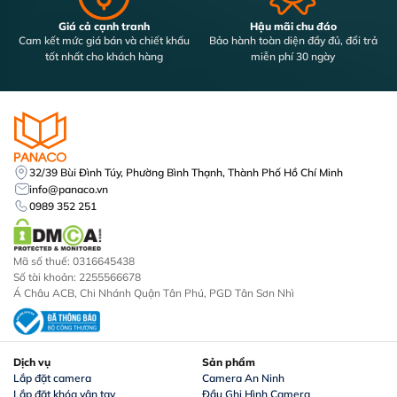
Giá cả cạnh tranh
Hậu mãi chu đáo
Cam kết mức giá bán và chiết khấu
Bảo hành toàn diện đầy đủ, đổi trả
tốt nhất cho khách hàng
miễn phí 30 ngày
32/39 Bùi Đình Túy, Phường Bình Thạnh, Thành Phố Hồ Chí Minh
info@panaco.vn
0989 352 251
Mã số thuế: 0316645438
Số tài khoản: 2255566678
Á Châu ACB, Chi Nhánh Quận Tân Phú, PGD Tân Sơn Nhì
Dịch vụ
Sản phẩm
Lắp đặt camera
Camera An Ninh
Lắp đặt khóa vân tay
Đầu Ghi Hình Camera