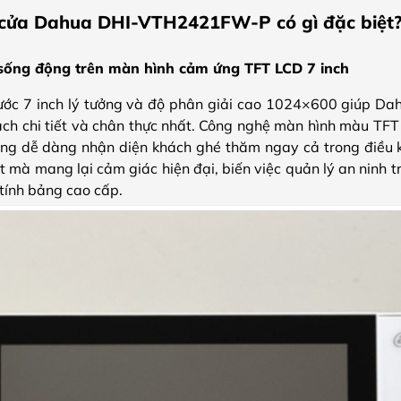
cửa Dahua DHI-VTH2421FW-P có gì đặc biệt
 sống động trên màn hình cảm ứng TFT LCD 7 inch
thước 7 inch lý tưởng và độ phân giải cao 1024×600 giúp
cách chi tiết và chân thực nhất. Công nghệ màn hình màu T
ùng dễ dàng nhận diện khách ghé thăm ngay cả trong điều 
mà mang lại cảm giác hiện đại, biến việc quản lý an ninh t
tính bảng cao cấp.