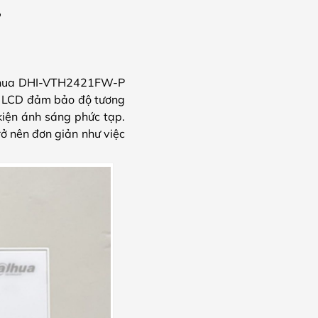
?
 Dahua DHI-VTH2421FW-P
FT LCD đảm bảo độ tương
kiện ánh sáng phức tạp.
rở nên đơn giản như việc