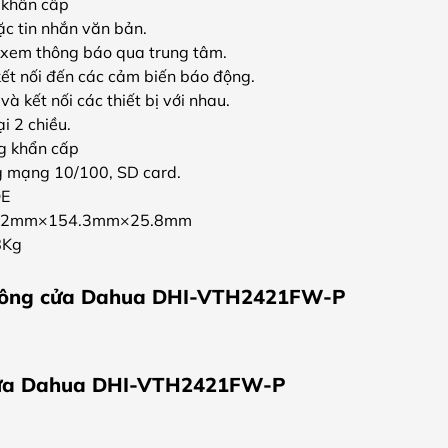
i khẩn cấp
ặc tin nhắn văn bản.
 xem thông báo qua trung tâm.
kết nối đến các cảm biến báo động.
và kết nối các thiết bị với nhau.
i 2 chiều.
g khẩn cấp
g mạng 10/100, SD card.
OE
21.2mm×154.3mm×25.8mm
8Kg
uông cửa Dahua DHI-VTH2421FW-P
cửa Dahua DHI-VTH2421FW-P