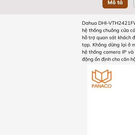
Mô tả
Dahua DHI-VTH2421FW-P l
hệ thống chuông cửa có 
hỗ trợ quan sát khách 
tạp. Không dừng lại ở
hệ thống camera IP và 
động ổn định cho căn hộ