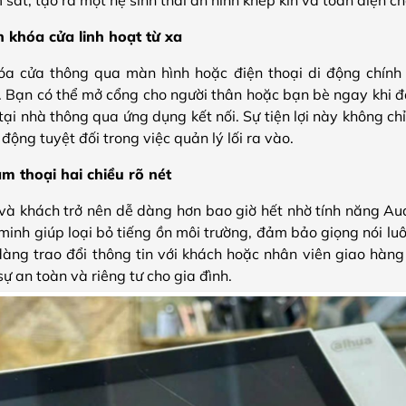
 khóa cửa linh hoạt từ xa
a cửa thông qua màn hình hoặc điện thoại di động chính l
i. Bạn có thể mở cổng cho người thân hoặc bạn bè ngay khi
tại nhà thông qua ứng dụng kết nối. Sự tiện lợi này không chỉ
động tuyệt đối trong việc quản lý lối ra vào.
thoại hai chiều rõ nét
 và khách trở nên dễ dàng hơn bao giờ hết nhờ tính năng Aud
inh giúp loại bỏ tiếng ồn môi trường, đảm bảo giọng nói luô
àng trao đổi thông tin với khách hoặc nhân viên giao hàn
ự an toàn và riêng tư cho gia đình.