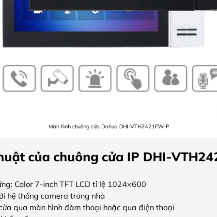
Màn hình chuông cửa Dahua DHI-VTH2421FW-P
thuật của chuông cửa IP DHI-VTH2
ng: Color 7-inch TFT LCD tỉ lệ 1024×600
với hệ thống camera trong nhà
ửa qua màn hình đàm thoại hoặc qua điện thoại