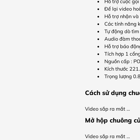
Hỗ trợ cuộc gọ
Để lại video ho
Hỗ trợ nhận và
Các tính năng 
Tự động dò tìm 
Audio đàm thoạ
Hỗ trợ báo độn
Tích hợp 1 cổn
Nguồn cấp : P
Kích thước 2
Trọng lượng 0.
Cách sử dụng ch
Video sắp ra mắt …
Mở hộp chuông 
Video sắp ra mắt …