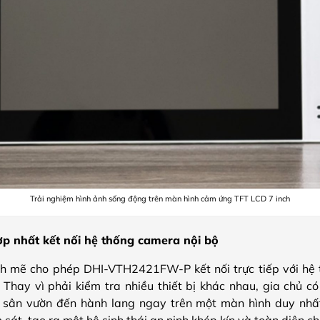
Trải nghiệm hình ảnh sống động trên màn hình cảm ứng TFT LCD 7 inch
p nhất kết nối hệ thống camera nội bộ
h mẽ cho phép DHI-VTH2421FW-P kết nối trực tiếp với hệ
 Thay vì phải kiểm tra nhiều thiết bị khác nhau, gia chủ c
 sân vườn đến hành lang ngay trên một màn hình duy nhấ
sát, tạo ra một hệ sinh thái an ninh khép kín và toàn diện c