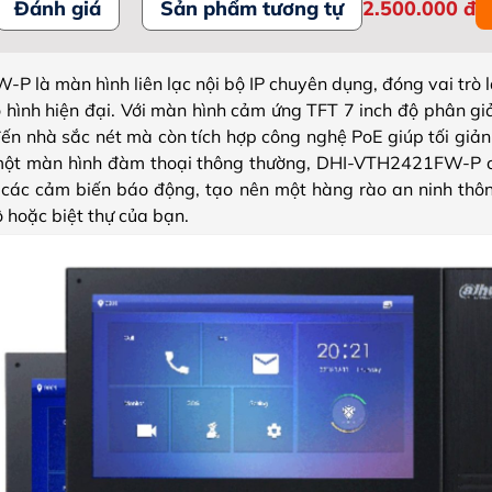
Đánh giá
Sản phẩm tương tự
2.500.000
đ
à màn hình liên lạc nội bộ IP chuyên dụng, đóng vai trò là
hình hiện đại. Với màn hình cảm ứng TFT 7 inch độ phân giải
đến nhà sắc nét mà còn tích hợp công nghệ PoE giúp tối giản
 một màn hình đàm thoại thông thường, DHI-VTH2421FW-P cò
các cảm biến báo động, tạo nên một hàng rào an ninh thông
 hoặc biệt thự của bạn.