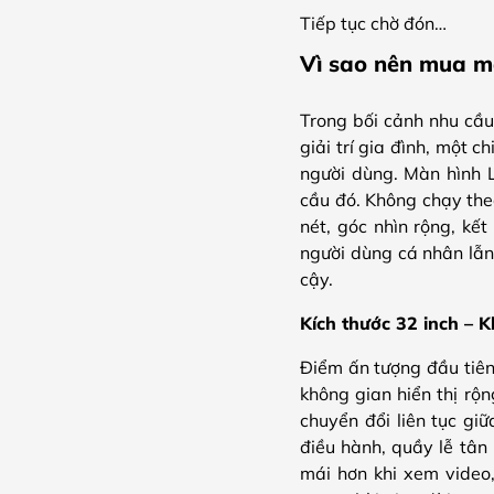
Tiếp tục chờ đón…
Vì sao nên mua m
Trong bối cảnh nhu cầu
giải trí gia đình, một c
người dùng. Màn hình 
cầu đó. Không chạy the
nét, góc nhìn rộng, kế
người dùng cá nhân lẫn
cậy.
Kích thước 32 inch – K
Điểm ấn tượng đầu tiên
không gian hiển thị rộ
chuyển đổi liên tục gi
điều hành, quầy lễ tân
mái hơn khi xem video,