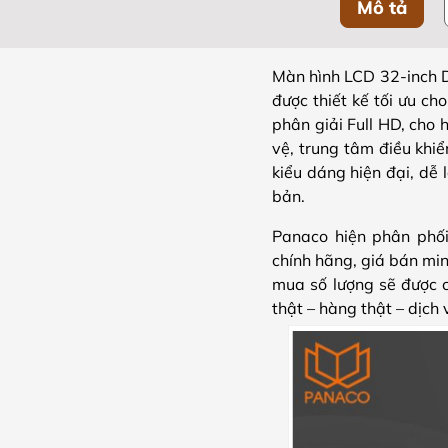
Mô tả
Màn hình LCD 32-inch 
được thiết kế tối ưu ch
phân giải Full HD, cho 
vệ, trung tâm điều khi
kiểu dáng hiện đại, dễ 
bản.
Panaco hiện phân phố
chính hãng, giá bán min
mua số lượng sẽ được c
thật – hàng thật – dịch