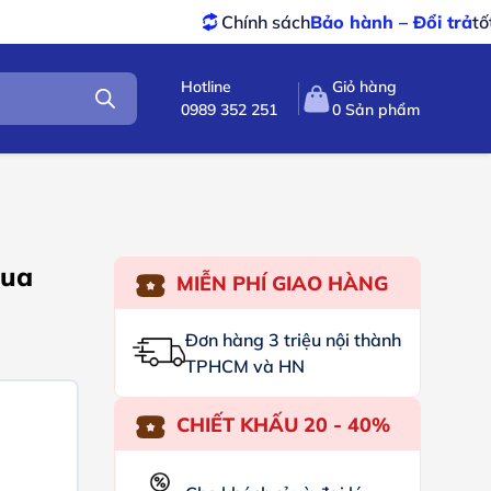
Chính sách
Bảo hành – Đổi trả
tốt nhất
S
Hotline
Giỏ hàng
0989 352 251
0
Sản phẩm
hua
MIỄN PHÍ GIAO HÀNG
Đơn hàng 3 triệu nội thành
TPHCM và HN
CHIẾT KHẤU 20 - 40%