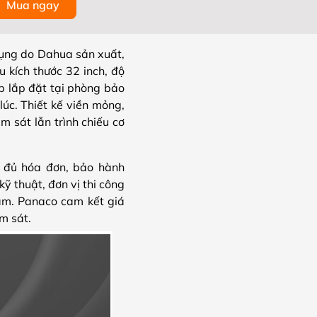
Mua ngay
ụng do Dahua sản xuất,
u kích thước 32 inch, độ
ợp lắp đặt tại phòng bảo
úc. Thiết kế viền mỏng,
m sát lẫn trình chiếu cơ
 đủ hóa đơn, bảo hành
ỹ thuật, đơn vị thi công
tâm. Panaco cam kết giá
m sát.