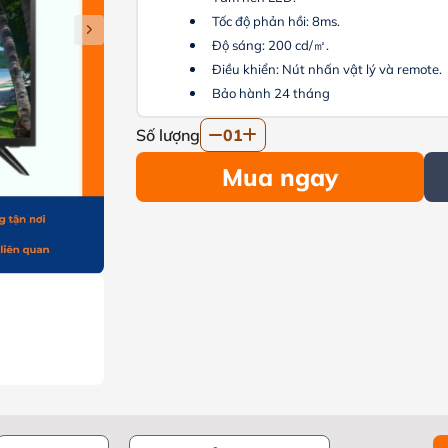
Tốc độ phản hồi: 8ms.
Độ sáng: 200 cd/
㎡
.
Điều khiển: Nút nhấn vật lý và remote.
Bảo hành 24 tháng
Số lượng
01
Mua ngay