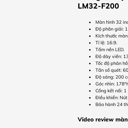
LM32-F200
Màn hình 32 inc
Độ phân giải: 
Kích thước màn 
Tỉ lệ: 16:9.
Tấm nền LED.
Độ dày viền: 1
Tốc độ phản hồ
Tần số quét: 6
Độ sáng: 200 c
Góc nhìn: 178°
Cổng kết nối: 
Điều khiển: Nút
Bảo hành 24 t
Video review màn