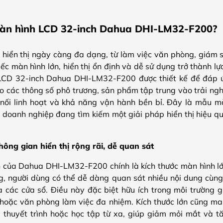
àn hình LCD 32-inch Dahua DHI-LM32-F200?
 hiển thị ngày càng đa dạng, từ làm việc văn phòng, giám s
hiếc màn hình lớn, hiển thị ổn định và dễ sử dụng trở thành l
LCD 32-inch Dahua DHI-LM32-F200 được thiết kế để đáp 
o các thông số phô trương, sản phẩm tập trung vào trải nghi
t nối linh hoạt và khả năng vận hành bền bỉ. Đây là mẫu 
 doanh nghiệp đang tìm kiếm một giải pháp hiển thị hiệu quả
hông gian hiển thị rộng rãi, dễ quan sát
 của Dahua DHI-LM32-F200 chính là kích thước màn hình lớn 
ng, người dùng có thể dễ dàng quan sát nhiều nội dung cùn
ữa các cửa sổ. Điều này đặc biệt hữu ích trong môi trường
 hoặc văn phòng làm việc đa nhiệm. Kích thước lớn cũng man
 thuyết trình hoặc học tập từ xa, giúp giảm mỏi mắt và t