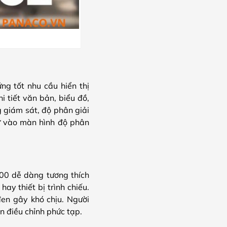
g tốt nhu cầu hiển thị
i tiết văn bản, biểu đồ,
g giám sát, độ phân giải
tư vào màn hình độ phân
200 dễ dàng tương thích
ay thiết bị trình chiếu.
đen gây khó chịu. Người
 điều chỉnh phức tạp.