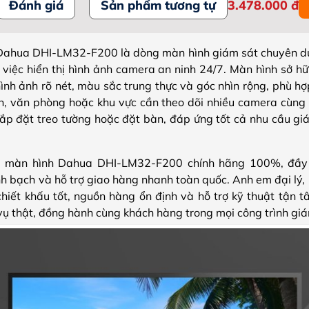
Đánh giá
Sản phẩm tương tự
3.478.000
đ
Dahua DHI-LM32-F200 là dòng màn hình giám sát chuyên d
o việc hiển thị hình ảnh camera an ninh 24/7. Màn hình sở hữ
hình ảnh rõ nét, màu sắc trung thực và góc nhìn rộng, phù h
ển, văn phòng hoặc khu vực cần theo dõi nhiều camera cùng l
lắp đặt treo tường hoặc đặt bàn, đáp ứng tốt cả nhu cầu giá
i màn hình Dahua DHI-LM32-F200 chính hãng 100%, đầy
h bạch và hỗ trợ giao hàng nhanh toàn quốc. Anh em đại lý, k
hiết khấu tốt, nguồn hàng ổn định và hỗ trợ kỹ thuật tận 
 vụ thật, đồng hành cùng khách hàng trong mọi công trình giá