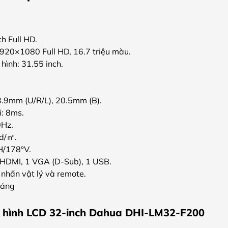
h Full HD.
1920×1080 Full HD, 16.7 triệu màu.
hình: 31.55 inch.
3.9mm (U/R/L), 20.5mm (B).
i: 8ms.
0Hz.
d/
㎡
.
H/178°V.
1 HDMI, 1 VGA (D-Sub), 1 USB.
 nhấn vật lý và remote.
háng
 hình LCD 32-inch Dahua DHI-LM32-F200