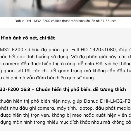
Dahua DHI-LM32-F200 có kích thước màn hình lớn lên tới 31.55 inch
Hình ảnh rõ nét, chi tiết
32-F200 sở hữu độ phân giải Full HD 1920×1080, đáp ứn
hầu hết các tình huống sử dụng. Với độ phân giải này, các ch
 camera đều được hiển thị rõ ràng, dễ nhìn. Đối với hệ thốn
g quan sát tốt các chi tiết quan trọng mà không cần đầu 
 ưu chi phí mà vẫn đảm bảo hiệu quả sử dụng.
32-F200 16:9 – Chuẩn hiển thị phổ biến, dễ tương thích
 chuẩn hiển thị phổ biến hiện nay, giúp Dahua DHI-LM32-F
hát như đầu ghi camera, máy tính, laptop, đầu phát media h
h được hiển thị trọn vẹn, không bị méo hoặc xuất hiện viền 
 dụng màn hình trong nhiều mục đích khác nhau mà không cần