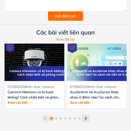
Gửi đánh giá
Các bài viết liên quan
Xem tất cả
07/08/2026
Kiến thức camera
07/08/2026
Kiến thức camera
Camera Hikvision có bị hack
AcuSearch và AcuSense khác
không? Cách nhận biết và phòng
nhau ở điểm nào? So sánh chi
tránh hiệu quả
Xem chi tiết
tiết từ A-Z
Xem chi tiết