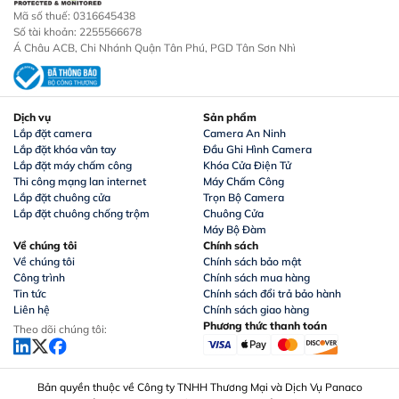
Mã số thuế: 0316645438
Số tài khoản: 2255566678
Á Châu ACB, Chi Nhánh Quận Tân Phú, PGD Tân Sơn Nhì
Dịch vụ
Sản phẩm
Lắp đặt camera
Camera An Ninh
Lắp đặt khóa vân tay
Đầu Ghi Hình Camera
Lắp đặt máy chấm công
Khóa Cửa Điện Tử
Thi công mạng lan internet
Máy Chấm Công
Lắp đặt chuông cửa
Trọn Bộ Camera
Lắp đặt chuông chống trộm
Chuông Cửa
Máy Bộ Đàm
Về chúng tôi
Chính sách
Về chúng tôi
Chính sách bảo mật
Công trình
Chính sách mua hàng
Tin tức
Chính sách đổi trả bảo hành
Liên hệ
Chính sách giao hàng
Phương thức thanh toán
Theo dõi chúng tôi:
Bản quyền thuộc về Công ty TNHH Thương Mại và Dịch Vụ Panaco