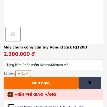
Máy chấm công vân tay Ronald Jack RJ120B
2.300.000
đ
Tặng kèm Phần mềm Mitaco/Mitapro V2
Số lượng
01
Mua ngay
MIỄN PHÍ GIAO HÀNG