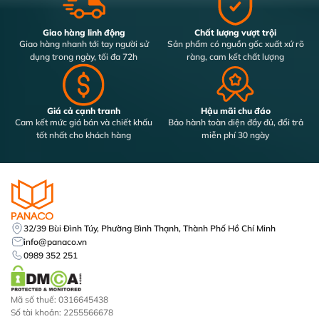
Giao hàng linh động
Chất lượng vượt trội
Giao hàng nhanh tới tay người sử
Sản phẩm có nguồn gốc xuất xứ rõ
dụng trong ngày, tối đa 72h
ràng, cam kết chất lượng
Giá cả cạnh tranh
Hậu mãi chu đáo
Cam kết mức giá bán và chiết khấu
Bảo hành toàn diện đầy đủ, đổi trả
tốt nhất cho khách hàng
miễn phí 30 ngày
32/39 Bùi Đình Túy, Phường Bình Thạnh, Thành Phố Hồ Chí Minh
info@panaco.vn
0989 352 251
Mã số thuế: 0316645438
Số tài khoản: 2255566678