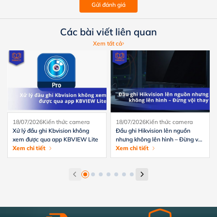
Gửi đánh giá
Các bài viết liên quan
Xem tất cả
18/07/2026
Kiến thức camera
18/07/2026
Kiến thức camera
Xử lý đầu ghi Kbvision không
Đầu ghi Hikvision lên nguồn
xem được qua app KBVIEW Lite
nhưng không lên hình – Đừng vội
Xem chi tiết
thay
Xem chi tiết