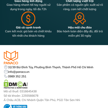
Giao hàng linh động
Chất lượng vượt trội
Giao hàng nhanh tới tay người sử
Sản phẩm có nguồn gốc xuất xứ rõ
dụng trong ngày, tối đa 72h
ràng, cam kết chất lượng
Giá cả cạnh tranh
Hậu mãi chu đáo
Cam kết mức giá bán và chiết khấu
Bảo hành toàn diện đầy đủ, đổi trả
tốt nhất cho khách hàng
miễn phí 30 ngày
32/39 Bùi Đình Túy, Phường Bình Thạnh, Thành Phố Hồ Chí Minh
info@panaco.vn
0989 352 251
Mã số thuế: 0316645438
Số tài khoản: 2255566678
Á Châu ACB, Chi Nhánh Quận Tân Phú, PGD Tân Sơn Nhì