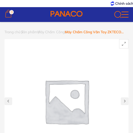
Chính sách
B
0
0
Trang chủ
Sản phẩm
Máy Chấm Công
Máy Chấm Công Vân Tay ZKTECO
K20