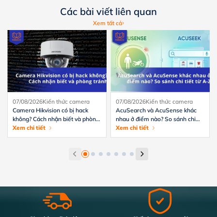
Các bài viết liên quan
Xem tất cả
07/08/2026
Kiến thức camera
07/08/2026
Kiến thức camera
Camera Hikvision có bị hack
AcuSearch và AcuSense khác
không? Cách nhận biết và phòng
nhau ở điểm nào? So sánh chi
tránh hiệu quả
Xem chi tiết
tiết từ A-Z
Xem chi tiết