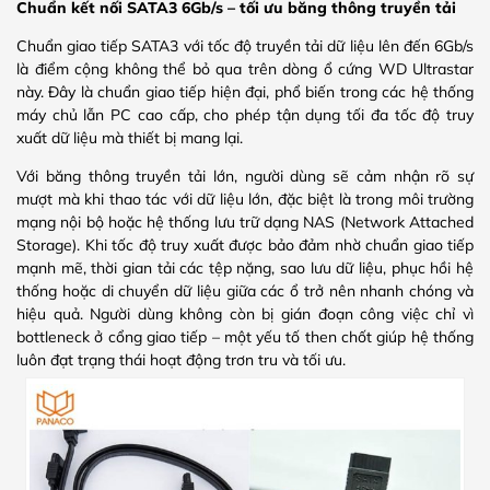
Chuẩn kết nối SATA3 6Gb/s – tối ưu băng thông truyền tải
Chuẩn giao tiếp SATA3 với tốc độ truyền tải dữ liệu lên đến 6Gb/s
là điểm cộng không thể bỏ qua trên dòng ổ cứng WD Ultrastar
này. Đây là chuẩn giao tiếp hiện đại, phổ biến trong các hệ thống
máy chủ lẫn PC cao cấp, cho phép tận dụng tối đa tốc độ truy
xuất dữ liệu mà thiết bị mang lại.
Với băng thông truyền tải lớn, người dùng sẽ cảm nhận rõ sự
mượt mà khi thao tác với dữ liệu lớn, đặc biệt là trong môi trường
mạng nội bộ hoặc hệ thống lưu trữ dạng NAS (Network Attached
Storage). Khi tốc độ truy xuất được bảo đảm nhờ chuẩn giao tiếp
mạnh mẽ, thời gian tải các tệp nặng, sao lưu dữ liệu, phục hồi hệ
thống hoặc di chuyển dữ liệu giữa các ổ trở nên nhanh chóng và
hiệu quả. Người dùng không còn bị gián đoạn công việc chỉ vì
bottleneck ở cổng giao tiếp – một yếu tố then chốt giúp hệ thống
luôn đạt trạng thái hoạt động trơn tru và tối ưu.