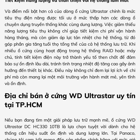
Tiết kiệm năng lượng và thân thiện với hệ thống làm mát
Và điểm nổi bật hơn cả của dòng ổ cứng Ultrastar chính là mức
tiêu thụ điện năng được tối ưu ở mức thấp hơn các dòng ổ
chuyên dụng truyền thống khác cùng dung lượng. Việc giảm thiểu
năng lượng tiêu thụ không chỉ giúp tiết kiệm chi phí vận hành
hàng tháng, mà còn giảm áp lực tản nhiệt cho hệ thống, từ đó
góp phần gia tăng tuổi thọ tổng thể của cả hệ thống lưu trữ. Khi
nhiều ổ cứng cùng hoạt động trong hệ thống RAID hoặc máy
chủ, tính tiết kiệm điện này trở thành yếu tố then chốt để đảm
bảo sự ổn định lâu dài, tránh tình trạng nhiệt độ tăng cao gây ảnh
hưởng đến thiết bị khác. Điều này không chỉ đem lại lợi ích về chi
phí mà còn mang lại một môi trường vận hành mát mẻ, yên tĩnh
và ổn định.
Địa chỉ bán ở cứng WD Ultrastar uy tín
tại TP.HCM
Nếu bạn đang tìm một giải pháp lưu trữ mạnh mẽ, ổ cứng WD
Ultrastar DC HC330 10TB là lựa chọn tuyệt vời dành cho hệ
thống cần hiệu suất ổn định và dung lượng lớn. Tại Panaco,
chúng tôi cam kết mang đến sản phẩm chính hãng với mức giá