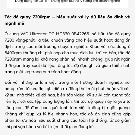
Dung lượng lớn 10TB – không gian lưu trữ lý tưởng cho doanh nghiệp
Tốc độ quay 7200rpm – hiệu suất xử lý dữ liệu ổn định và
mạnh mẽ
Ổ cứng WD Ultrastar DC HC330 0B42266 sở hữu tốc độ quay
7200 vòng/phút, là tiêu chuẩn vàng cho hiệu suất hoạt động ổn
định trong các môi trường chuyên nghiệp. Khác với các dòng ổ
5400rpm thường chỉ phù hợp cho mục đích lưu trữ cơ bản, tốc độ
7200rpm mang lại khả năng phản hồi nhanh chóng, giúp rút ngắn
thời gian truy xuất dữ liệu, tăng tốc độ đọc ghi và giảm thiểu tình
trạng giật lag trong quá trình hoạt động.
Đối với những ai làm việc trong môi trường doanh nghiệp, nơi
hàng trăm tác vụ đọc ghi diễn ra đồng thời mỗi phút, hoặc với các
kỹ sư, nhà thiết kế đồ họa, biên tập video, kỹ sư AI cần tương tác
liên tục với các tệp dung lượng lớn, thì tốc độ quay này là yếu tố
sống còn để đảm bảo quá trình làm việc không bị ngắt quãng.
Không chỉ giúp xử lý file nhanh hơn, tốc độ ổn định cũng góp
phần tối ưu hóa hiệu suất chung của toàn hệ thống, từ đó giảm
chi phí vận hành và tiết kiệm thời gian đáng kể.