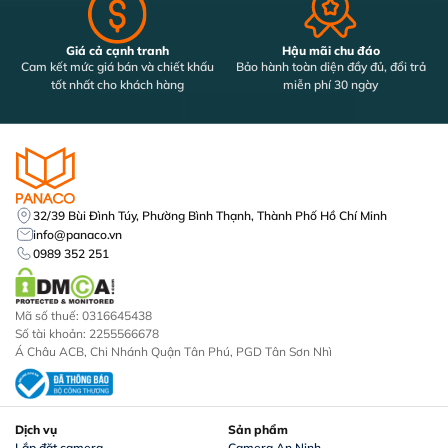
Giá cả cạnh tranh
Hậu mãi chu đáo
Cam kết mức giá bán và chiết khấu
Bảo hành toàn diện đầy đủ, đổi trả
tốt nhất cho khách hàng
miễn phí 30 ngày
32/39 Bùi Đình Túy, Phường Bình Thạnh, Thành Phố Hồ Chí Minh
info@panaco.vn
0989 352 251
Mã số thuế: 0316645438
Số tài khoản: 2255566678
Á Châu ACB, Chi Nhánh Quận Tân Phú, PGD Tân Sơn Nhì
Dịch vụ
Sản phẩm
Lắp đặt camera
Camera An Ninh