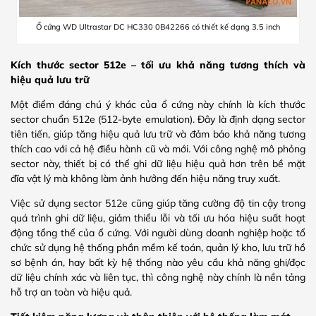
Ổ cứng WD Ultrastar DC HC330 0B42266 có thiết kế dạng 3.5 inch
Kích thước sector 512e – tối ưu khả năng tương thích và
hiệu quả lưu trữ
Một điểm đáng chú ý khác của ổ cứng này chính là kích thước
sector chuẩn 512e (512-byte emulation). Đây là định dạng sector
tiên tiến, giúp tăng hiệu quả lưu trữ và đảm bảo khả năng tương
thích cao với cả hệ điều hành cũ và mới. Với công nghệ mô phỏng
sector này, thiết bị có thể ghi dữ liệu hiệu quả hơn trên bề mặt
đĩa vật lý mà không làm ảnh hưởng đến hiệu năng truy xuất.
Việc sử dụng sector 512e cũng giúp tăng cường độ tin cậy trong
quá trình ghi dữ liệu, giảm thiểu lỗi và tối ưu hóa hiệu suất hoạt
động tổng thể của ổ cứng. Với người dùng doanh nghiệp hoặc tổ
chức sử dụng hệ thống phần mềm kế toán, quản lý kho, lưu trữ hồ
sơ bệnh án, hay bất kỳ hệ thống nào yêu cầu khả năng ghi/đọc
dữ liệu chính xác và liên tục, thì công nghệ này chính là nền tảng
hỗ trợ an toàn và hiệu quả.