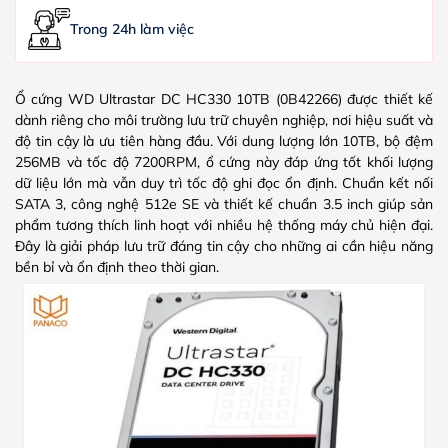
Trong 24h làm việc
Ổ cứng WD Ultrastar DC HC330 10TB (0B42266) được thiết kế
dành riêng cho môi trường lưu trữ chuyên nghiệp, nơi hiệu suất và
độ tin cậy là ưu tiên hàng đầu. Với dung lượng lớn 10TB, bộ đệm
256MB và tốc độ 7200RPM, ổ cứng này đáp ứng tốt khối lượng
dữ liệu lớn mà vẫn duy trì tốc độ ghi đọc ổn định. Chuẩn kết nối
SATA 3, công nghệ 512e SE và thiết kế chuẩn 3.5 inch giúp sản
phẩm tương thích linh hoạt với nhiều hệ thống máy chủ hiện đại.
Đây là giải pháp lưu trữ đáng tin cậy cho những ai cần hiệu năng
bền bỉ và ổn định theo thời gian.