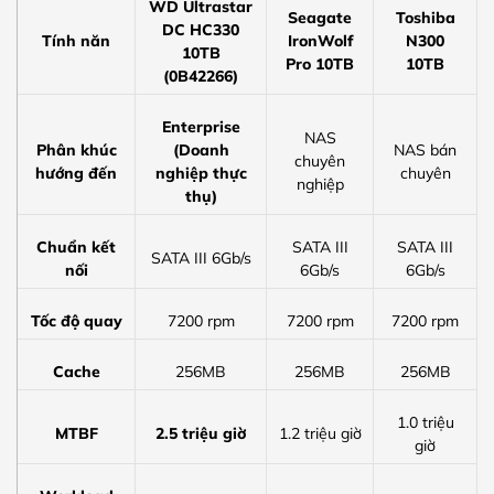
WD Ultrastar
Seagate
Toshiba
DC HC330
Tính năn
IronWolf
N300
10TB
Pro 10TB
10TB
(0B42266)
Enterprise
NAS
Phân khúc
(Doanh
NAS bán
chuyên
hướng đến
nghiệp thực
chuyên
nghiệp
thụ)
Chuẩn kết
SATA III
SATA III
SATA III 6Gb/s
nối
6Gb/s
6Gb/s
Tốc độ quay
7200 rpm
7200 rpm
7200 rpm
Cache
256MB
256MB
256MB
1.0 triệu
MTBF
2.5 triệu giờ
1.2 triệu giờ
giờ