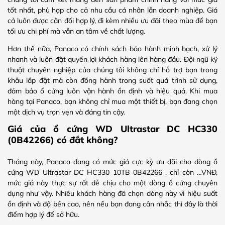
tốt nhất, phù hợp cho cả nhu cầu cá nhân lẫn doanh nghiệp. Giá
cả luôn được cân đối hợp lý, đi kèm nhiều ưu đãi theo mùa để bạn
tối ưu chi phí mà vẫn an tâm về chất lượng.
Hơn thế nữa, Panaco có chính sách bảo hành minh bạch, xử lý
nhanh và luôn đặt quyền lợi khách hàng lên hàng đầu. Đội ngũ kỹ
thuật chuyên nghiệp của chúng tôi không chỉ hỗ trợ bạn trong
khâu lắp đặt mà còn đồng hành trong suốt quá trình sử dụng,
đảm bảo ổ cứng luôn vận hành ổn định và hiệu quả. Khi mua
hàng tại Panaco, bạn không chỉ mua một thiết bị, bạn đang chọn
một dịch vụ trọn vẹn và đáng tin cậy.
Giá của ổ cứng WD Ultrastar DC HC330
(0B42266) có đắt không?
Tháng này, Panaco đang có mức giá cực kỳ ưu đãi cho dòng ổ
cứng WD Ultrastar DC HC330 10TB 0B42266 , chỉ còn …VNĐ,
mức giá này thực sự rất dễ chịu cho một dòng ổ cứng chuyên
dụng như vậy. Nhiều khách hàng đã chọn dòng này vì hiệu suất
ổn định và độ bền cao, nên nếu bạn đang cân nhắc thì đây là thời
điểm hợp lý để sở hữu.