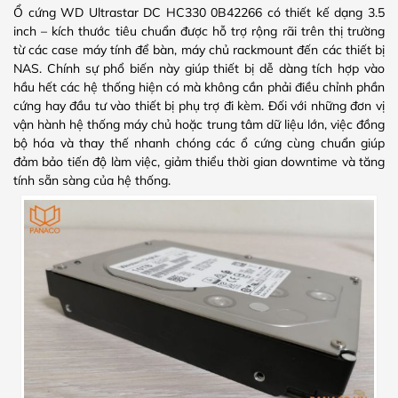
Ổ cứng WD Ultrastar DC HC330 0B42266 có thiết kế dạng 3.5
inch – kích thước tiêu chuẩn được hỗ trợ rộng rãi trên thị trường
từ các case máy tính để bàn, máy chủ rackmount đến các thiết bị
NAS. Chính sự phổ biến này giúp thiết bị dễ dàng tích hợp vào
hầu hết các hệ thống hiện có mà không cần phải điều chỉnh phần
cứng hay đầu tư vào thiết bị phụ trợ đi kèm. Đối với những đơn vị
vận hành hệ thống máy chủ hoặc trung tâm dữ liệu lớn, việc đồng
bộ hóa và thay thế nhanh chóng các ổ cứng cùng chuẩn giúp
đảm bảo tiến độ làm việc, giảm thiểu thời gian downtime và tăng
tính sẵn sàng của hệ thống.