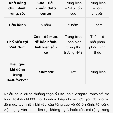
Khả năng
Cao – tiêu
Trung bình
Trung bình
chịu nhiệt,
chuẩn data
– NAS cấp
– bán
rung, sốc
center
cao
chuyên
Bảo hành
5 năm
5 năm
3 năm
Cao – dễ mua,
Trung bình
Thấp – ít
Phổ biến tại
dễ bảo hành,
– phổ biến
nhà phân
Việt Nam
linh kiện sẵn
trong thị
phối chính
có
trường NAS
thức
Hiệu quả
khi dùng
Xuất sắc
Tốt
Trung bình
trong
RAID/Server
Nhiều người dùng thường chọn ổ NAS như Seagate IronWolf Pro
hoặc Toshiba N300 cho doanh nghiệp nhỏ vì mức giá vừa phải và
dễ mua, tuy nhiên khi yêu cầu tăng cao về độ ổn định, tải công
việc nặng, vận hành liên tục không nghỉ, hoặc cần mở rộng trong