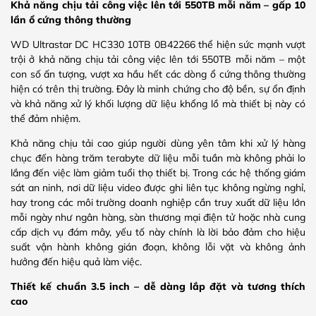
Khả năng chịu tải công việc lên tới 550TB mỗi năm – gấp 10
lần ổ cứng thông thường
WD Ultrastar DC HC330 10TB 0B42266 thể hiện sức mạnh vượt
trội ở khả năng chịu tải công việc lên tới 550TB mỗi năm – một
con số ấn tượng, vượt xa hầu hết các dòng ổ cứng thông thường
hiện có trên thị trường. Đây là minh chứng cho độ bền, sự ổn định
và khả năng xử lý khối lượng dữ liệu khổng lồ mà thiết bị này có
thể đảm nhiệm.
Khả năng chịu tải cao giúp người dùng yên tâm khi xử lý hàng
chục đến hàng trăm terabyte dữ liệu mỗi tuần mà không phải lo
lắng đến việc làm giảm tuổi thọ thiết bị. Trong các hệ thống giám
sát an ninh, nơi dữ liệu video được ghi liên tục không ngừng nghỉ,
hay trong các môi trường doanh nghiệp cần truy xuất dữ liệu lớn
mỗi ngày như ngân hàng, sàn thương mại điện tử hoặc nhà cung
cấp dịch vụ đám mây, yếu tố này chính là lời bảo đảm cho hiệu
suất vận hành không gián đoạn, không lỗi vặt và không ảnh
hưởng đến hiệu quả làm việc.
Thiết kế chuẩn 3.5 inch – dễ dàng lắp đặt và tương thích
cao