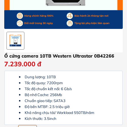
Ổ cứng camera 10TB Western Ultrastar 0B42266
7.239.000
đ
Dung lượng: 10TB
Tốc độ quay: 7200rpm
Tốc độ chuẩn kết nối: 6 Gb/s
Bộ nhớ Cache: 256Mb
Chuẩn giao tiếp: SATA3
Độ bền MTBF: 2.5 triệu giờ
Khả năng chịu tải/ Workload 550TB/năm
Kích thước: 3.5inch