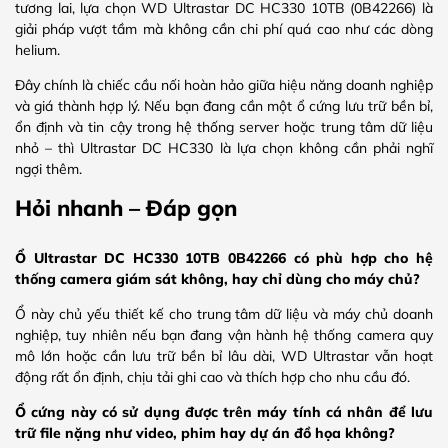
tương lai, lựa chọn WD Ultrastar DC HC330 10TB (0B42266) là
giải pháp vượt tầm mà không cần chi phí quá cao như các dòng
helium.
Đây chính là chiếc cầu nối hoàn hảo giữa hiệu năng doanh nghiệp
và giá thành hợp lý. Nếu bạn đang cần một ổ cứng lưu trữ bền bỉ,
ổn định và tin cậy trong hệ thống server hoặc trung tâm dữ liệu
nhỏ – thì Ultrastar DC HC330 là lựa chọn không cần phải nghĩ
ngợi thêm.
Hỏi nhanh – Đáp gọn
Ổ Ultrastar DC HC330 10TB 0B42266 có phù hợp cho hệ
thống camera giám sát không, hay chỉ dùng cho máy chủ?
Ổ này chủ yếu thiết kế cho trung tâm dữ liệu và máy chủ doanh
nghiệp, tuy nhiên nếu bạn đang vận hành hệ thống camera quy
mô lớn hoặc cần lưu trữ bền bỉ lâu dài, WD Ultrastar vẫn hoạt
động rất ổn định, chịu tải ghi cao và thích hợp cho nhu cầu đó.
Ổ cứng này có sử dụng được trên máy tính cá nhân để lưu
trữ file nặng như video, phim hay dự án đồ họa không?