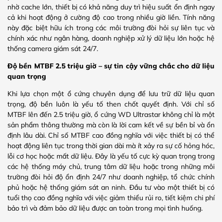
nhờ cache lớn, thiết bị có khả năng duy trì hiệu suất ổn định ngay
cả khi hoạt động ở cường độ cao trong nhiều giờ liền. Tính năng
này đặc biệt hữu ích trong các môi trường đòi hỏi sự liên tục và
chính xác như ngân hàng, doanh nghiệp xử lý dữ liệu lớn hoặc hệ
thống camera giám sát 24/7.
Độ bền MTBF 2.5 triệu giờ – sự tin cậy vững chắc cho dữ liệu
quan trọng
Khi lựa chọn một ổ cứng chuyên dụng để lưu trữ dữ liệu quan
trọng, độ bền luôn là yếu tố then chốt quyết định. Với chỉ số
MTBF lên đến 2.5 triệu giờ, ổ cứng WD Ultrastar không chỉ là một
sản phẩm thông thường mà còn là lời cam kết về sự bền bỉ và ổn
định lâu dài. Chỉ số MTBF cao đồng nghĩa với việc thiết bị có thể
hoạt động liên tục trong thời gian dài mà ít xảy ra sự cố hỏng hóc,
lỗi cơ học hoặc mất dữ liệu. Đây là yếu tố cực kỳ quan trọng trong
các hệ thống máy chủ, trung tâm dữ liệu hoặc trong những môi
trường đòi hỏi độ ổn định 24/7 như doanh nghiệp, tổ chức chính
phủ hoặc hệ thống giám sát an ninh. Đầu tư vào một thiết bị có
tuổi thọ cao đồng nghĩa với việc giảm thiểu rủi ro, tiết kiệm chi phí
bảo trì và đảm bảo dữ liệu được an toàn trong mọi tình huống.