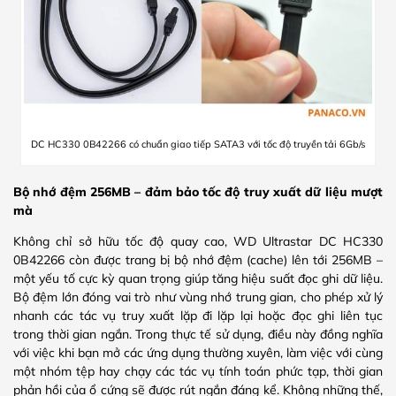
DC HC330 0B42266 có chuẩn giao tiếp SATA3 với tốc độ truyền tải 6Gb/s
Bộ nhớ đệm 256MB – đảm bảo tốc độ truy xuất dữ liệu mượt
mà
Không chỉ sở hữu tốc độ quay cao, WD Ultrastar DC HC330
0B42266 còn được trang bị bộ nhớ đệm (cache) lên tới 256MB –
một yếu tố cực kỳ quan trọng giúp tăng hiệu suất đọc ghi dữ liệu.
Bộ đệm lớn đóng vai trò như vùng nhớ trung gian, cho phép xử lý
nhanh các tác vụ truy xuất lặp đi lặp lại hoặc đọc ghi liên tục
trong thời gian ngắn. Trong thực tế sử dụng, điều này đồng nghĩa
với việc khi bạn mở các ứng dụng thường xuyên, làm việc với cùng
một nhóm tệp hay chạy các tác vụ tính toán phức tạp, thời gian
phản hồi của ổ cứng sẽ được rút ngắn đáng kể. Không những thế,