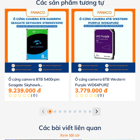
Các sản phẩm tương tự
Ổ cứng camera 8TB 5400rpm
Ổ cứng camera 6TB Western
Seagate Skyhawk
Purple WD64PURZ
9.239.000
đ
3.779.000
đ
ST8000VX010
( 0 )
( 0 )
Các bài viết liên quan
Xem tất cả