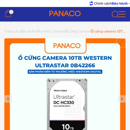
Chính sách
Bảo hành – Đổi tr
0
0
Trang chủ
Sản phẩm
Phụ Kiện Camera
Ổ Cứng Camera
Ổ cứng camera 10TB
Western Ultrastar
0B42266