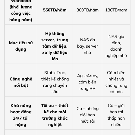
Workload
(khối lượng
550TB/năm
300TB/năm
180TB/năm
công việc
hằng năm)
Hệ thống
NAS gia
server, trung
NAS đa
Mục tiêu sử
đình,
tâm dữ liệu,
bay, server
dụng
doanh
xử lý dữ liệu
nhỏ
nghiệp nhỏ
lớn
StableTrac,
Cảm biến
AgileArray,
Công nghệ
thiết kế chống
nhiệt và
cảm biến
nổi bật
rung chuyên
chống rung
rung RV
sâu
cơ bản
Khả năng
Tối ưu – thiết
Có – giới
Có – nhưng
hoạt động
kế cho môi
hạn tải
giới hạn
24/7 tải
trường khắc
thấp hơn
mức tải
nặng
nghiệt
nhiều