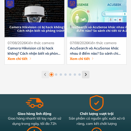
07/08/2026
Kiến thức camera
07/08/2026
Kiến thức camera
Camera Hikvision có bị hack
AcuSearch và AcuSense khác
không? Cách nhận biết và phòng
nhau ở điểm nào? So sánh chi
tránh hiệu quả
Xem chi tiết
tiết từ A-Z
Xem chi tiết
Giao hàng linh động
Chất lượng vượt trội
Giao hàng nhanh tới tay người sử
Sản phẩm có nguồn gốc xuất xứ rõ
dụng trong ngày, tối đa 72h
ràng, cam kết chất lượng