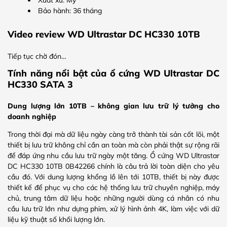
Bảo hành: 36 tháng
Video review WD Ultrastar DC HC330 10TB
Tiếp tục chờ đón…
Tính năng nổi bật của ổ cứng WD Ultrastar DC
HC330 SATA 3
Dung lượng lớn 10TB – không gian lưu trữ lý tưởng cho
doanh nghiệp
Trong thời đại mà dữ liệu ngày càng trở thành tài sản cốt lõi, một
thiết bị lưu trữ không chỉ cần an toàn mà còn phải thật sự rộng rãi
để đáp ứng nhu cầu lưu trữ ngày một tăng. Ổ cứng WD Ultrastar
DC HC330 10TB 0B42266 chính là câu trả lời toàn diện cho yêu
cầu đó. Với dung lượng khổng lồ lên tới 10TB, thiết bị này được
thiết kế để phục vụ cho các hệ thống lưu trữ chuyên nghiệp, máy
chủ, trung tâm dữ liệu hoặc những người dùng cá nhân có nhu
cầu lưu trữ lớn như dựng phim, xử lý hình ảnh 4K, làm việc với dữ
liệu kỹ thuật số khối lượng lớn.