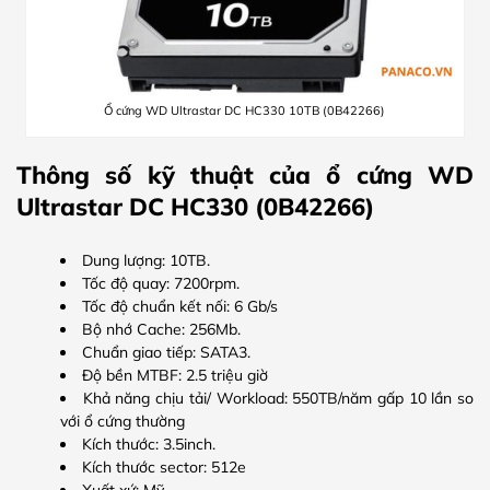
Ổ cứng WD Ultrastar DC HC330 10TB (0B42266)
Thông số kỹ thuật của ổ cứng WD
Ultrastar DC HC330 (0B42266)
Dung lượng: 10TB.
Tốc độ quay: 7200rpm.
Tốc độ chuẩn kết nối: 6 Gb/s
Bộ nhớ Cache: 256Mb.
Chuẩn giao tiếp: SATA3.
Độ bền MTBF: 2.5 triệu giờ
Khả năng chịu tải/ Workload: 550TB/năm gấp 10 lần so
với ổ cứng thường
Kích thước: 3.5inch.
Kích thước sector: 512e
Xuất xứ: Mỹ