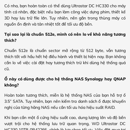
Có nha, bạn hoàn toàn có thể dùng Ultrastar DC HC330 cho máy
tính cá nhân, đặc biệt nếu bạn làm công việc dựng phim, thiết kế
3D hay lưu trữ file lớn. Tuy nhiên, nên gắn trong thùng máy có
nguồn ổn định và tản nhiệt tốt để tối ưu độ bền.
Tại sao lại là chuẩn 512e, mình có nên lo về khả năng tương
thích?
Chuẩn 512e là chuẩn sector mở rộng từ 512 byte, vẫn tương
thích tốt với hầu hết hệ điều hành và thiết bị hiện nay. Bạn không
cần lo về việc cài đặt hay tương thích trừ khi dùng hệ thống quá
cũ.
Ổ này có dùng được cho hệ thống NAS Synology hay QNAP
không?
Hoàn toàn tương thích, miễn là hệ thống NAS của bạn hỗ trợ ổ
3.5” SATA. Tuy nhiên, bạn nên kiểm tra danh sách ổ được khuyến
nghị của từng hãng NAS nếu cần tối ưu hóa hiệu suất RAID.
Khi bạn cần một ổ cứng hiệu suất cao, dung lượng lớn và độ bền
vượt trội cho hệ thống lưu trữ quan trọng, WD Ultrastar DC
HC330 10TB 0B42266 chính là lựa chọn tối ưu. Việc đặt mua tại