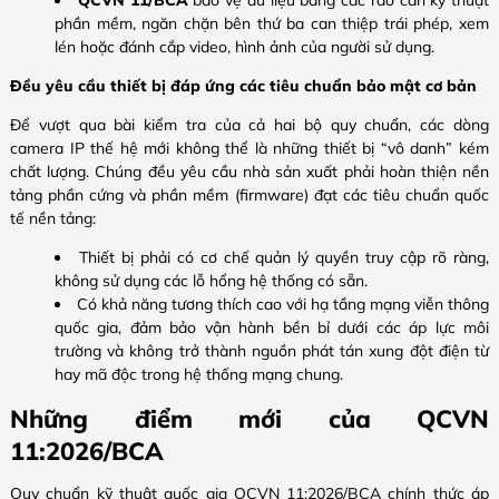
QCVN 11/BCA
bảo vệ dữ liệu bằng các rào cản kỹ thuật
phần mềm, ngăn chặn bên thứ ba can thiệp trái phép, xem
lén hoặc đánh cắp video, hình ảnh của người sử dụng.
Đều yêu cầu thiết bị đáp ứng các tiêu chuẩn bảo mật cơ bản
Để vượt qua bài kiểm tra của cả hai bộ quy chuẩn, các dòng
camera IP thế hệ mới không thể là những thiết bị “vô danh” kém
chất lượng. Chúng đều yêu cầu nhà sản xuất phải hoàn thiện nền
tảng phần cứng và phần mềm (firmware) đạt các tiêu chuẩn quốc
tế nền tảng:
Thiết bị phải có cơ chế quản lý quyền truy cập rõ ràng,
không sử dụng các lỗ hổng hệ thống có sẵn.
Có khả năng tương thích cao với hạ tầng mạng viễn thông
quốc gia, đảm bảo vận hành bền bỉ dưới các áp lực môi
trường và không trở thành nguồn phát tán xung đột điện từ
hay mã độc trong hệ thống mạng chung.
Những điểm mới của QCVN
11:2026/BCA
Quy chuẩn kỹ thuật quốc gia QCVN 11:2026/BCA chính thức áp