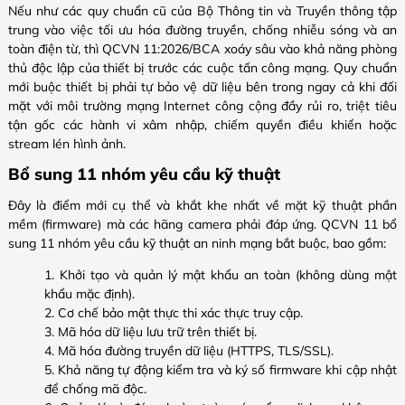
Nếu như các quy chuẩn cũ của Bộ Thông tin và Truyền thông tập
trung vào việc tối ưu hóa đường truyền, chống nhiễu sóng và an
toàn điện từ, thì QCVN 11:2026/BCA xoáy sâu vào khả năng phòng
thủ độc lập của thiết bị trước các cuộc tấn công mạng. Quy chuẩn
mới buộc thiết bị phải tự bảo vệ dữ liệu bên trong ngay cả khi đối
mặt với môi trường mạng Internet công cộng đầy rủi ro, triệt tiêu
tận gốc các hành vi xâm nhập, chiếm quyền điều khiển hoặc
stream lén hình ảnh.
Bổ sung 11 nhóm yêu cầu kỹ thuật
Đây là điểm mới cụ thể và khắt khe nhất về mặt kỹ thuật phần
mềm (firmware) mà các hãng camera phải đáp ứng. QCVN 11 bổ
sung 11 nhóm yêu cầu kỹ thuật an ninh mạng bắt buộc, bao gồm:
Khởi tạo và quản lý mật khẩu an toàn (không dùng mật
khẩu mặc định).
Cơ chế bảo mật thực thi xác thực truy cập.
Mã hóa dữ liệu lưu trữ trên thiết bị.
Mã hóa đường truyền dữ liệu (HTTPS, TLS/SSL).
Khả năng tự động kiểm tra và ký số firmware khi cập nhật
để chống mã độc.