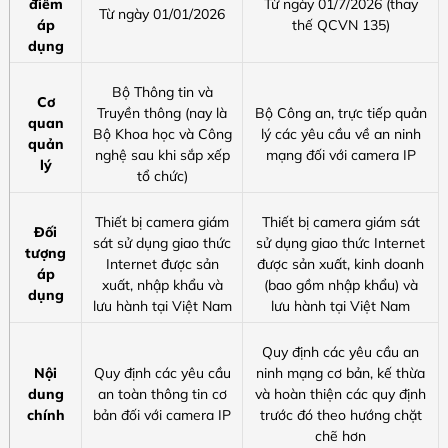
điểm
Từ ngày 01/7/2026 (thay
Từ ngày 01/01/2026
áp
thế QCVN 135)
dụng
Bộ Thông tin và
Cơ
Truyền thông (nay là
Bộ Công an, trực tiếp quản
quan
Bộ Khoa học và Công
lý các yêu cầu về an ninh
quản
nghệ sau khi sắp xếp
mạng đối với camera IP
lý
tổ chức)
Thiết bị camera giám
Thiết bị camera giám sát
Đối
sát sử dụng giao thức
sử dụng giao thức Internet
tượng
Internet được sản
được sản xuất, kinh doanh
áp
xuất, nhập khẩu và
(bao gồm nhập khẩu) và
dụng
lưu hành tại Việt Nam
lưu hành tại Việt Nam
Quy định các yêu cầu an
Nội
Quy định các yêu cầu
ninh mạng cơ bản, kế thừa
dung
an toàn thông tin cơ
và hoàn thiện các quy định
chính
bản
đối với camera IP
trước đó theo hướng chặt
chẽ hơn