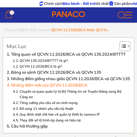
Chính sách
Bảo hành – Đổi trả
tốt nhất
Sản phẩm
chính hãn
0
0
Trang chủ
Kiến thức camera
QCVN 11:2026/BCA khác QCVN
135:2024/BTTTT ở điểm nào?
Mục Lục
Tổng quan về QCVN 11:2026/BCA và QCVN 135:2024/BTTTT
QCVN 135:2024/BTTTT là gì?
QCVN 11:2026/BCA là gì?
Bảng so sánh QCVN 11:2026/BCA và QCVN 135
Những điểm giống nhau giữa QCVN 11:2026/BCA và QCVN 135
Những điểm mới của QCVN 11:2026/BCA
Chuyển cơ quan quản lý từ Bộ Thông tin và Truyền thông sang Bộ
Công an
Tăng cường yêu cầu về an ninh mạng
Bổ sung 11 nhóm yêu cầu kỹ thuật
Quy định chặt chẽ hơn về quản lý thiết bị camera IP
Thay đổi về lộ trình áp dụng và hiệu lực
Câu hỏi thường gặp