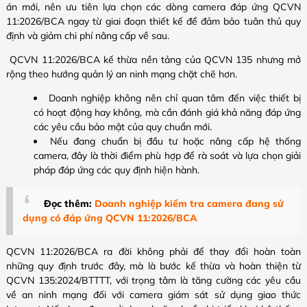
án mới, nên ưu tiên lựa chọn các dòng camera đáp ứng QCVN
11:2026/BCA ngay từ giai đoạn thiết kế để đảm bảo tuân thủ quy
định và giảm chi phí nâng cấp về sau.
QCVN 11:2026/BCA kế thừa nền tảng của QCVN 135 nhưng mở
rộng theo hướng quản lý an ninh mạng chặt chẽ hơn.
Doanh nghiệp không nên chỉ quan tâm đến việc thiết bị
có hoạt động hay không, mà cần đánh giá khả năng đáp ứng
các yêu cầu bảo mật của quy chuẩn mới.
Nếu đang chuẩn bị đầu tư hoặc nâng cấp hệ thống
camera, đây là thời điểm phù hợp để rà soát và lựa chọn giải
pháp đáp ứng các quy định hiện hành.
Đọc thêm:
Doanh nghiệp kiểm tra camera đang sử
dụng có đáp ứng QCVN 11:2026/BCA
QCVN 11:2026/BCA ra đời không phải để thay đổi hoàn toàn
những quy định trước đây, mà là bước kế thừa và hoàn thiện từ
QCVN 135:2024/BTTTT, với trọng tâm là tăng cường các yêu cầu
về an ninh mạng đối với camera giám sát sử dụng giao thức