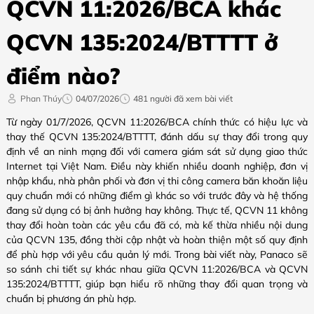
QCVN 11:2026/BCA khác
QCVN 135:2024/BTTTT ở
điểm nào?
Phan Thúy
04/07/2026
481 người đã xem bài viết
Từ ngày 01/7/2026, QCVN 11:2026/BCA chính thức có hiệu lực và
thay thế QCVN 135:2024/BTTTT, đánh dấu sự thay đổi trong quy
định về an ninh mạng đối với camera giám sát sử dụng giao thức
Internet tại Việt Nam. Điều này khiến nhiều doanh nghiệp, đơn vị
nhập khẩu, nhà phân phối và đơn vị thi công camera băn khoăn liệu
quy chuẩn mới có những điểm gì khác so với trước đây và hệ thống
đang sử dụng có bị ảnh hưởng hay không. Thực tế, QCVN 11 không
thay đổi hoàn toàn các yêu cầu đã có, mà kế thừa nhiều nội dung
của QCVN 135, đồng thời cập nhật và hoàn thiện một số quy định
để phù hợp với yêu cầu quản lý mới. Trong bài viết này, Panaco sẽ
so sánh chi tiết sự khác nhau giữa QCVN 11:2026/BCA và QCVN
135:2024/BTTTT, giúp bạn hiểu rõ những thay đổi quan trọng và
chuẩn bị phương án phù hợp.