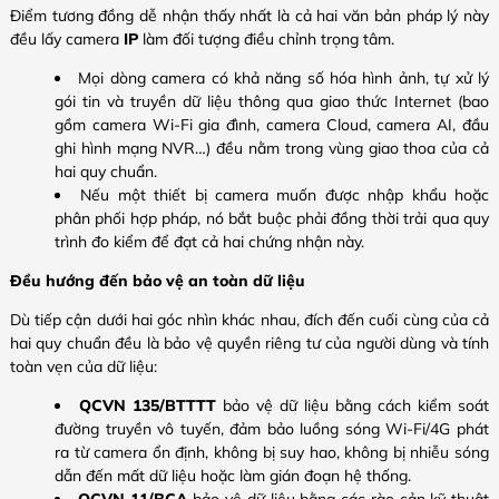
Điểm tương đồng dễ nhận thấy nhất là cả hai văn bản pháp lý này
đều lấy camera
IP
làm đối tượng điều chỉnh trọng tâm.
Mọi dòng camera có khả năng số hóa hình ảnh, tự xử lý
gói tin và truyền dữ liệu thông qua giao thức Internet (bao
gồm camera Wi-Fi gia đình, camera Cloud, camera AI, đầu
ghi hình mạng NVR…) đều nằm trong vùng giao thoa của cả
hai quy chuẩn.
Nếu một thiết bị camera muốn được nhập khẩu hoặc
phân phối hợp pháp, nó bắt buộc phải đồng thời trải qua quy
trình đo kiểm để đạt cả hai chứng nhận này.
Đều hướng đến bảo vệ an toàn dữ liệu
Dù tiếp cận dưới hai góc nhìn khác nhau, đích đến cuối cùng của cả
hai quy chuẩn đều là bảo vệ quyền riêng tư của người dùng và tính
toàn vẹn của dữ liệu:
QCVN 135/BTTTT
bảo vệ dữ liệu bằng cách kiểm soát
đường truyền vô tuyến, đảm bảo luồng sóng Wi-Fi/4G phát
ra từ camera ổn định, không bị suy hao, không bị nhiễu sóng
dẫn đến mất dữ liệu hoặc làm gián đoạn hệ thống.