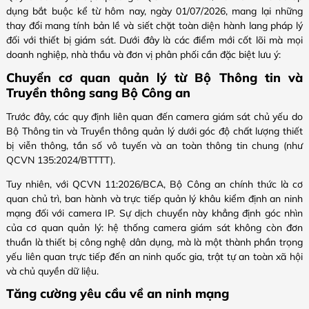
dụng bắt buộc kể từ hôm nay, ngày 01/07/2026, mang lại những
thay đổi mang tính bản lề và siết chặt toàn diện hành lang pháp lý
đối với thiết bị giám sát. Dưới đây là các điểm mới cốt lõi mà mọi
doanh nghiệp, nhà thầu và đơn vị phân phối cần đặc biệt lưu ý:
Chuyển cơ quan quản lý từ Bộ Thông tin và
Truyền thông sang Bộ Công an
Trước đây, các quy định liên quan đến camera giám sát chủ yếu do
Bộ Thông tin và Truyền thông quản lý dưới góc độ chất lượng thiết
bị viễn thông, tần số vô tuyến và an toàn thông tin chung (như
QCVN 135:2024/BTTTT).
Tuy nhiên, với QCVN 11:2026/BCA, Bộ Công an chính thức là cơ
quan chủ trì, ban hành và trực tiếp quản lý khâu kiểm định an ninh
mạng đối với camera IP. Sự dịch chuyển này khẳng định góc nhìn
của cơ quan quản lý: hệ thống camera giám sát không còn đơn
thuần là thiết bị công nghệ dân dụng, mà là một thành phần trọng
yếu liên quan trực tiếp đến an ninh quốc gia, trật tự an toàn xã hội
và chủ quyền dữ liệu.
Tăng cường yêu cầu về an ninh mạng