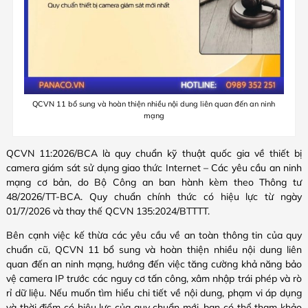
QCVN 11 bổ sung và hoàn thiện nhiều nội dung liên quan đến an ninh
mạng
QCVN 11:2026/BCA là quy chuẩn kỹ thuật quốc gia về thiết bị
camera giám sát sử dụng giao thức Internet – Các yêu cầu an ninh
mạng cơ bản, do Bộ Công an ban hành kèm theo Thông tư
48/2026/TT-BCA. Quy chuẩn chính thức có hiệu lực từ ngày
01/7/2026 và thay thế QCVN 135:2024/BTTTT.
Bên cạnh việc kế thừa các yêu cầu về an toàn thông tin của quy
chuẩn cũ, QCVN 11 bổ sung và hoàn thiện nhiều nội dung liên
quan đến an ninh mạng, hướng đến việc tăng cường khả năng bảo
vệ camera IP trước các nguy cơ tấn công, xâm nhập trái phép và rò
rỉ dữ liệu. Nếu muốn tìm hiểu chi tiết về nội dung, phạm vi áp dụng
và thời điểm có hiệu lực của quy chuẩn mới, bạn có thể tham khảo