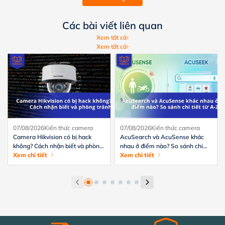
Các bài viết liên quan
Xem tất cả
Xem tất cả
07/08/2026
Kiến thức camera
07/08/2026
Kiến thức camera
Camera Hikvision có bị hack
AcuSearch và AcuSense khác
không? Cách nhận biết và phòng
nhau ở điểm nào? So sánh chi
tránh hiệu quả
Xem chi tiết
tiết từ A-Z
Xem chi tiết