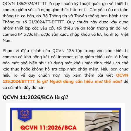
QCVN 135:2024/BTTTT là quy chuẩn kỹ thuật quốc gia về thiết bị
camera giám sát sử dụng giao thức Internet – Các yêu cầu an toàn
thông tin cơ bản, do Bộ Thông tin và Truyền thông ban hành theo
Thông tư số 21/2024/TT-BTTTT. Quy chuẩn này được xây dựng
nhằm thiết lập các yêu cầu tối thiểu về an toàn thông tin đối với
camera IP trước khi được sản xuất, nhập khẩu và lưu hành tại Việt
Nam.
Phạm vi điều chỉnh của QCVN 135 tập trung vào các thiết bị
camera có khả năng kết nối Internet, giúp giảm thiểu các lỗ hổng
bảo mật phổ biến như sử dụng mật khẩu mặc định, thiếu cơ chế
xác thực hoặc không hỗ trợ cập nhật phần mềm. Nếu bạn chưa
hiểu rõ về quy chuẩn này, hãy xem thêm bài viết
QCVN
135:2024/BTTTT là gì? Người dùng cần hiểu như thế nào?
để
có cái nhìn đầy đủ hơn.
QCVN 11:2026/BCA là gì?