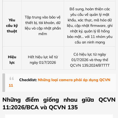
Bổ sung, hoàn thiện các
yêu cầu về quản lý mật
Tập trung vào bảo vệ
Yêu
khẩu, xác thực, mã hóa dữ
thiết bị, tài khoản, dữ
cầu kỹ
liệu, cập nhật firmware, ghi
liệu và cập nhật phần
thuật
nhật ký, quản lý lỗ hổng
mềm
bảo mật… với
11 nhóm yêu
cầu an ninh mạng
Có hiệu lực từ ngày
Hiệu
Hết hiệu lực kể từ
01/7/2026 và thay thế
lực
ngày 01/7/2026
QCVN 135:2024/BTTTT
Checklist:
Những loại camera phải áp dụng QCVN
11
Những điểm giống nhau giữa QCVN
11:2026/BCA và QCVN 135