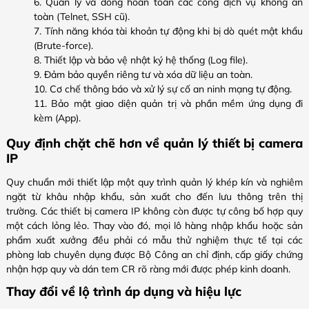
Quản lý và đóng hoàn toàn các cổng dịch vụ không an
toàn (Telnet, SSH cũ).
Tính năng khóa tài khoản tự động khi bị dò quét mật khẩu
(Brute-force).
Thiết lập và bảo vệ nhật ký hệ thống (Log file).
Đảm bảo quyền riêng tư và xóa dữ liệu an toàn.
Cơ chế thông báo và xử lý sự cố an ninh mạng tự động.
Bảo mật giao diện quản trị và phần mềm ứng dụng đi
kèm (App).
Quy định chặt chẽ hơn về quản lý thiết bị camera
IP
Quy chuẩn mới thiết lập một quy trình quản lý khép kín và nghiêm
ngặt từ khâu nhập khẩu, sản xuất cho đến lưu thông trên thị
trường. Các thiết bị camera IP không còn được tự công bố hợp quy
một cách lỏng lẻo. Thay vào đó, mọi lô hàng nhập khẩu hoặc sản
phẩm xuất xưởng đều phải có mẫu thử nghiệm thực tế tại các
phòng lab chuyên dụng được Bộ Công an chỉ định, cấp giấy chứng
nhận hợp quy và dán tem CR rõ ràng mới được phép kinh doanh.
Thay đổi về lộ trình áp dụng và hiệu lực