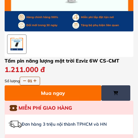
Tấm pin năng lượng mặt trời Ezviz 6W CS-CMT
1.211.000
đ
Số lượng
01
Mua ngay
MIỄN PHÍ GIAO HÀNG
Đơn hàng 3 triệu nội thành TPHCM và HN