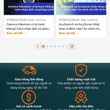
07/08/2026
Kiến thức camera
07/08/2026
Kiến thức camera
Camera Hikvision có bị hack
AcuSearch và AcuSense khác
không? Cách nhận biết và phòng
nhau ở điểm nào? So sánh chi
tránh hiệu quả
Xem chi tiết
tiết từ A-Z
Xem chi tiết
Giao hàng linh động
Chất lượng vượt trội
Giao hàng nhanh tới tay người sử
Sản phẩm có nguồn gốc xuất xứ rõ
dụng trong ngày, tối đa 72h
ràng, cam kết chất lượng
Giá cả cạnh tranh
Hậu mãi chu đáo