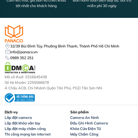
Cam kết mức giá bán và chiết khấu
Bảo hành toàn diện đầy đủ, đổi trả
tốt nhất cho khách hàng
miễn phí 30 ngày
32/39 Bùi Đình Túy, Phường Bình Thạnh, Thành Phố Hồ Chí Minh
info@panaco.vn
0989 352 251
Mã số thuế: 0316645438
Số tài khoản: 2255566678
Á Châu ACB, Chi Nhánh Quận Tân Phú, PGD Tân Sơn Nhì
Dịch vụ
Sản phẩm
Lắp đặt camera
Camera An Ninh
Lắp đặt khóa vân tay
Đầu Ghi Hình Camera
Lắp đặt máy chấm công
Khóa Cửa Điện Tử
Thi công mạng lan internet
Máy Chấm Công