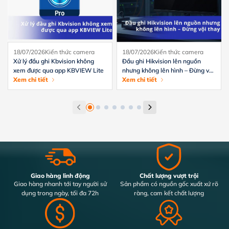
18/07/2026
Kiến thức camera
18/07/2026
Kiến thức camera
Xử lý đầu ghi Kbvision không
Đầu ghi Hikvision lên nguồn
xem được qua app KBVIEW Lite
nhưng không lên hình – Đừng vội
Xem chi tiết
thay
Xem chi tiết
Giao hàng linh động
Chất lượng vượt trội
Giao hàng nhanh tới tay người sử
Sản phẩm có nguồn gốc xuất xứ rõ
dụng trong ngày, tối đa 72h
ràng, cam kết chất lượng