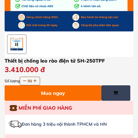
Thiết bị chống leo rào điện tử SH-250TPF
3.410.000
đ
Số lượng
01
Mua ngay
MIỄN PHÍ GIAO HÀNG
Đơn hàng 3 triệu nội thành TPHCM và HN