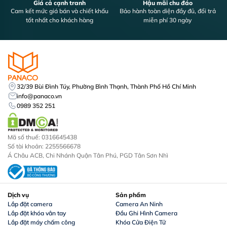
Giá cả cạnh tranh
Hậu mãi chu đáo
Cam kết mức giá bán và chiết khấu
Bảo hành toàn diện đầy đủ, đổi trả
tốt nhất cho khách hàng
miễn phí 30 ngày
32/39 Bùi Đình Túy, Phường Bình Thạnh, Thành Phố Hồ Chí Minh
info@panaco.vn
0989 352 251
Mã số thuế: 0316645438
Số tài khoản: 2255566678
Á Châu ACB, Chi Nhánh Quận Tân Phú, PGD Tân Sơn Nhì
Dịch vụ
Sản phẩm
Lắp đặt camera
Camera An Ninh
Lắp đặt khóa vân tay
Đầu Ghi Hình Camera
Lắp đặt máy chấm công
Khóa Cửa Điện Tử