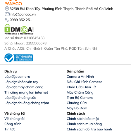
32/39 Bùi Đình Túy, Phường Bình Thạnh, Thành Phố Hồ Chí Minh
info@panaco.vn
0989 352 251
Mã số thuế: 0316645438
Số tài khoản: 2255566678
Á Châu ACB, Chi Nhánh Quận Tân Phú, PGD Tân Sơn Nhì
Dịch vụ
Sản phẩm
Lắp đặt camera
Camera An Ninh
Lắp đặt khóa vân tay
Đầu Ghi Hình Camera
Lắp đặt máy chấm công
Khóa Cửa Điện Tử
Thi công mạng lan internet
Máy Chấm Công
Lắp đặt chuông cửa
Trọn Bộ Camera
Lắp đặt chuông chống trộm
Chuông Cửa
Máy Bộ Đàm
Về chúng tôi
Chính sách
Về chúng tôi
Chính sách bảo mật
Công trình
Chính sách mua hàng
Tin tức
Chính sách đổi trả bảo hành