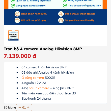
Trọn bộ 4 camera Analog Hikvision 8MP
7.139.000
đ
04 camera thân hikvision 8MP
01 đầu ghi Analog 4 kênh hikvision
Ổ cứng camera
500GB
4 nguồn 12V-2A
4 bộ
balun camera
+ 4 bộ Jack BNC
Tên miền xem qua điện thoại trọn đời
Bảo hành 24 tháng
Số lượng
01