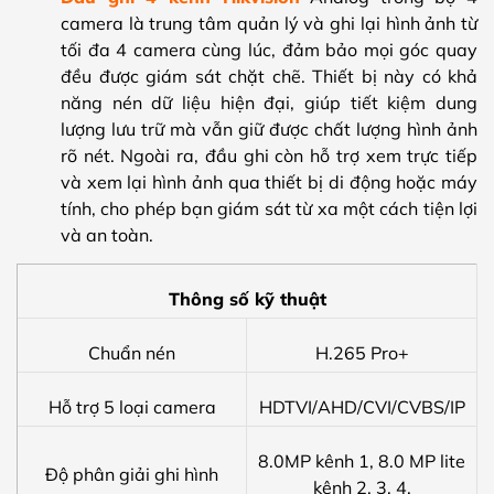
camera là trung tâm quản lý và ghi lại hình ảnh từ
tối đa 4 camera cùng lúc, đảm bảo mọi góc quay
đều được giám sát chặt chẽ. Thiết bị này có khả
năng nén dữ liệu hiện đại, giúp tiết kiệm dung
lượng lưu trữ mà vẫn giữ được chất lượng hình ảnh
rõ nét. Ngoài ra, đầu ghi còn hỗ trợ xem trực tiếp
và xem lại hình ảnh qua thiết bị di động hoặc máy
tính, cho phép bạn giám sát từ xa một cách tiện lợi
và an toàn.
Thông số kỹ thuật
Chuẩn nén
H.265 Pro+
Hỗ trợ 5 loại camera
HDTVI/AHD/CVI/CVBS/IP
8.0MP kênh 1, 8.0 MP lite
Độ phân giải ghi hình
kênh 2, 3, 4.