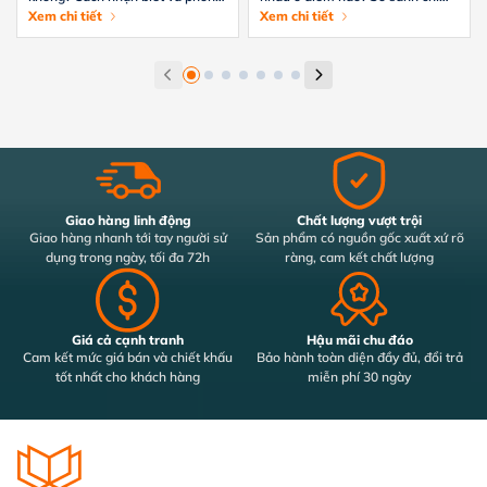
tránh hiệu quả
Xem chi tiết
tiết từ A-Z
Xem chi tiết
Giao hàng linh động
Chất lượng vượt trội
Giao hàng nhanh tới tay người sử
Sản phẩm có nguồn gốc xuất xứ rõ
dụng trong ngày, tối đa 72h
ràng, cam kết chất lượng
Giá cả cạnh tranh
Hậu mãi chu đáo
Cam kết mức giá bán và chiết khấu
Bảo hành toàn diện đầy đủ, đổi trả
tốt nhất cho khách hàng
miễn phí 30 ngày