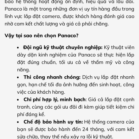
bảo hệ thống hoạt động ổn định, hiệu quả và lâu dài.
Panaco là một trong những đơn vị uy tín hàng đầu trong
lĩnh vực lắp đặt camera, được khách hàng đánh giá cao
nhờ cam kết chất lượng và giá cả phải chăng.
Vậy tại sao nên chọn Panaco?
Đội ngũ kỹ thuật chuyên nghiệp:
Kỹ thuật viên
dày dặn kinh nghiệm của Panaco sẽ thực hiện lắp
đặt đúng chuẩn, tối ưu cả về thẩm mỹ và công
năng.
Thi công nhanh chóng:
Dịch vụ lắp đặt nhanh
gọn, hạn chế tối đa ảnh hưởng đến sinh hoạt, công
việc của khách hàng.
Chi phí hợp lý, minh bạch
: Giá cả lắp đặt cạnh
tranh, cùng các gói ưu đãi đi kèm giúp tiết kiệm chi
phí đáng kể.
Chế độ bảo hành uy tín:
Hệ thống camera của
bạn sẽ được bảo hành đến 24 tháng, với cam kết
sửa chữa, thay thế nếu xảy ra lỗi kỹ thuật.