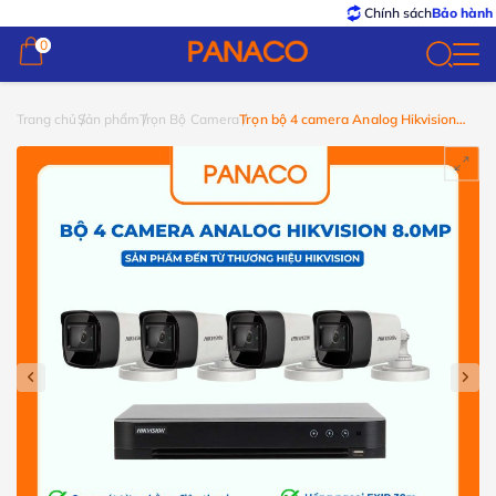
Chính sách
Bảo hành – Đổi 
0
0
Trang chủ
Sản phẩm
Trọn Bộ Camera
Trọn bộ 4 camera Analog Hikvision
8MP