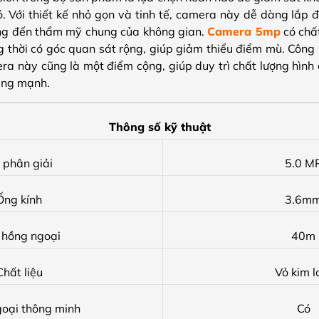
ỏ. Với thiết kế nhỏ gọn và tinh tế, camera này dễ dàng lắp 
g đến thẩm mỹ chung của không gian.
Camera 5mp
có chất
ồng thời có góc quan sát rộng, giúp giảm thiểu điểm mù. Côn
ra này cũng là một điểm cộng, giúp duy trì chất lượng hình 
áng mạnh.
Thông số kỹ thuật
 phân giải
5.0 M
Ống kính
3.6m
 hồng ngoại
40m
Chất liệu
Vỏ kim l
oại thông minh
Có