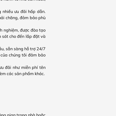
g nhiều ưu đãi hấp dẫn.
phải chăng, đảm bảo phù
nh nghiệm, được đào tạo
m sát cho đến lắp đặt và
ầu, sẵn sàng hỗ trợ 24/7
i của chúng tôi đảm bảo
u đãi như miễn phí tên
 kèm các sản phẩm khác.
ông gian trong nhà hoặc