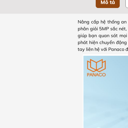
Mô tả
Nâng cấp hệ thống an 
phân giải 5MP sắc nét, 
giúp bạn quan sát mọi 
phát hiện chuyển động 
tay liên hệ với Panaco