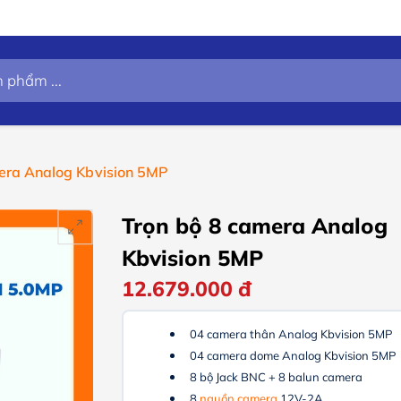
era Analog Kbvision 5MP
Trọn bộ 8 camera Analog
Kbvision 5MP
12.679.000
đ
04 camera thân Analog Kbvision 5MP
04 camera dome Analog Kbvision 5MP
8 bộ Jack BNC + 8 balun camera
8
nguồn camera
12V-2A