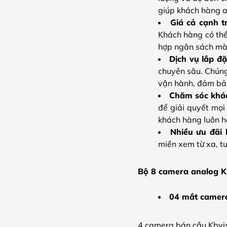
giúp khách hàng a
Giá cả cạnh t
Khách hàng có thể
hợp ngân sách mà 
Dịch vụ lắp đ
chuyên sâu. Chúng 
vận hành, đảm bảo
Chăm sóc khá
để giải quyết mọi
khách hàng luôn hà
Nhiều ưu đãi
miền xem từ xa, t
Bộ 8 camera analog K
04 mắt camer
4 camera bán cầu Kbvis