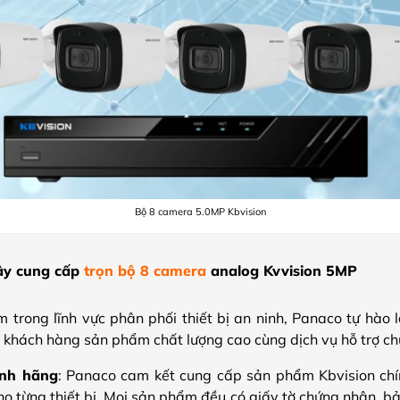
Bộ 8 camera 5.0MP Kbvision
cậy cung cấp
trọn bộ 8 camera
analog Kvvision 5MP
 trong lĩnh vực phân phối thiết bị an ninh, Panaco tự hào 
 khách hàng sản phẩm chất lượng cao cùng dịch vụ hỗ trợ ch
nh hãng
: Panaco cam kết cung cấp sản phẩm Kbvision ch
ho từng thiết bị. Mọi sản phẩm đều có giấy tờ chứng nhận, b