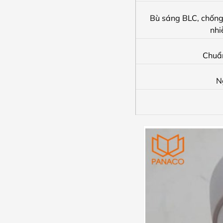
Bù sáng BLC, chốn
nhi
Chuẩ
N