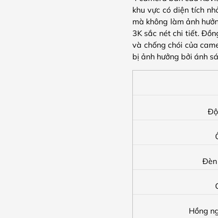
khu vực có diện tích nh
mà không làm ảnh hưởn
3K sắc nét chi tiết. Đ
và chống chói của came
bị ảnh hưởng bởi ánh s
Độ
Đèn
Hồng ng