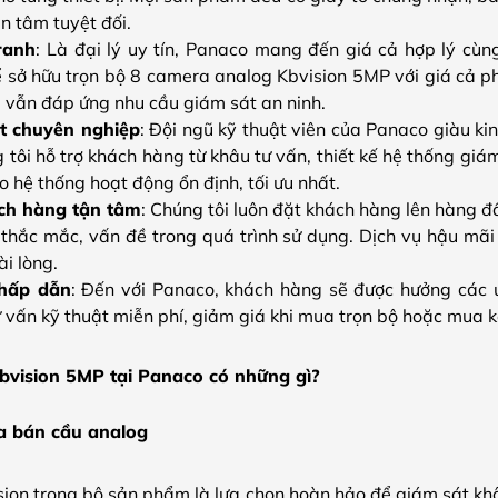
n tâm tuyệt đối.
ranh
: Là đại lý uy tín, Panaco mang đến giá cả hợp lý cùn
 sở hữu trọn bộ 8 camera analog Kbvision 5MP với giá cả 
vẫn đáp ứng nhu cầu giám sát an ninh.
ặt chuyên nghiệp
: Đội ngũ kỹ thuật viên của Panaco giàu ki
tôi hỗ trợ khách hàng từ khâu tư vấn, thiết kế hệ thống giá
 hệ thống hoạt động ổn định, tối ưu nhất.
ch hàng tận tâm
: Chúng tôi luôn đặt khách hàng lên hàng đ
 thắc mắc, vấn đề trong quá trình sử dụng. Dịch vụ hậu mã
i lòng.
 hấp dẫn
: Đến với Panaco, khách hàng sẽ được hưởng các ư
ư vấn kỹ thuật miễn phí, giảm giá khi mua trọn bộ hoặc mua
bvision 5MP tại Panaco có những gì?
a bán cầu analog
ion trong bộ sản phẩm là lựa chọn hoàn hảo để giám sát kh