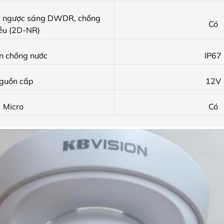
g ngược sáng DWDR, chống
Có
ễu (2D-NR)
n chống nước
IP67
guồn cấp
12V
Micro
Có