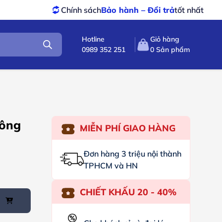
Chính sách
Bảo hành – Đổi trả
tốt nhất
S
Hotline
Giỏ hàng
0989 352 251
0
Sản phẩm
hông
MIỄN PHÍ GIAO HÀNG
Đơn hàng 3 triệu nội thành
TPHCM và HN
CHIẾT KHẤU 20 - 40%