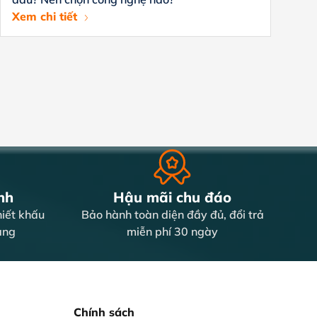
Xem chi tiết
Xe
nh
Hậu mãi chu đáo
iết khấu
Bảo hành toàn diện đầy đủ, đổi trả
àng
miễn phí 30 ngày
Chính sách