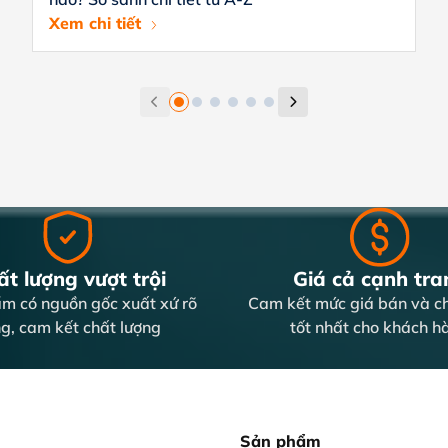
Xem chi tiết
t lượng vượt trội
Giá cả cạnh tra
m có nguồn gốc xuất xứ rõ
Cam kết mức giá bán và ch
g, cam kết chất lượng
tốt nhất cho khách h
Sản phẩm