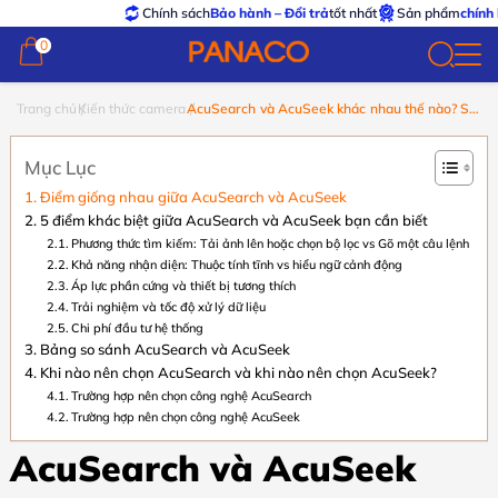
Chính sách
Bảo hành – Đổi trả
tốt nhất
Sản phẩm
chính hãng 
0
0
Trang chủ
Kiến thức camera
AcuSearch và AcuSeek khác nhau thế nào? So
sánh chi tiết
Mục Lục
Điểm giống nhau giữa AcuSearch và AcuSeek
5 điểm khác biệt giữa AcuSearch và AcuSeek bạn cần biết
Phương thức tìm kiếm: Tải ảnh lên hoặc chọn bộ lọc vs Gõ một câu lệnh
Khả năng nhận diện: Thuộc tính tĩnh vs hiểu ngữ cảnh động
Áp lực phần cứng và thiết bị tương thích
Trải nghiệm và tốc độ xử lý dữ liệu
Chi phí đầu tư hệ thống
Bảng so sánh AcuSearch và AcuSeek
Khi nào nên chọn AcuSearch và khi nào nên chọn AcuSeek?
Trường hợp nên chọn công nghệ AcuSearch
Trường hợp nên chọn công nghệ AcuSeek
AcuSearch và AcuSeek