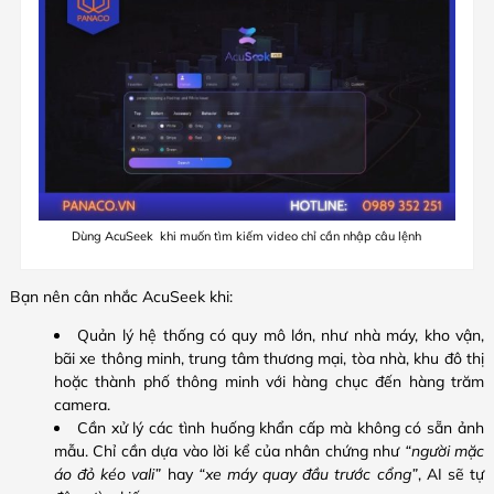
Dùng AcuSeek khi muốn tìm kiếm video chỉ cần nhập câu lệnh
Bạn nên cân nhắc AcuSeek khi:
Quản lý hệ thống có quy mô lớn, như nhà máy, kho vận,
bãi xe thông minh, trung tâm thương mại, tòa nhà, khu đô thị
hoặc thành phố thông minh với hàng chục đến hàng trăm
camera.
Cần xử lý các tình huống khẩn cấp mà không có sẵn ảnh
mẫu. Chỉ cần dựa vào lời kể của nhân chứng như
“người mặc
áo đỏ kéo vali”
hay
“xe máy quay đầu trước cổng”
, AI sẽ tự