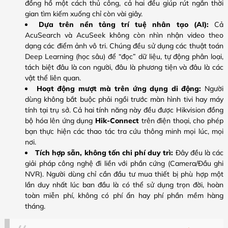
đồng hồ một cách thủ công, cả hai đều giúp rút ngắn thời
gian tìm kiếm xuống chỉ còn vài giây.
Dựa trên nền tảng trí tuệ nhân tạo (AI):
Cả
AcuSearch và AcuSeek không còn nhìn nhận video theo
dạng các điểm ảnh vô tri. Chúng đều sử dụng các thuật toán
Deep Learning (học sâu) để “đọc” dữ liệu, tự động phân loại,
tách biệt đâu là con người, đâu là phương tiện và đâu là các
vật thể liên quan.
Hoạt động mượt mà trên ứng dụng di động:
Người
dùng không bắt buộc phải ngồi trước màn hình tivi hay máy
tính tại trụ sở. Cả hai tính năng này đều được Hikvision đồng
bộ hóa lên ứng dụng
Hik-Connect
trên điện thoại, cho phép
bạn thực hiện các thao tác tra cứu thông minh mọi lúc, mọi
nơi.
Tích hợp sẵn, không tốn chi phí duy trì:
Đây đều là các
giải pháp công nghệ đi liền với phần cứng (Camera/Đầu ghi
NVR). Người dùng chỉ cần đầu tư mua thiết bị phù hợp một
lần duy nhất lúc ban đầu là có thể sử dụng trọn đời, hoàn
toàn miễn phí, không có phí ẩn hay phí phần mềm hàng
tháng.