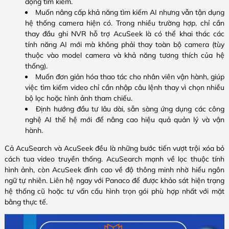
động tìm kiếm.
Muốn nâng cấp khả năng tìm kiếm AI nhưng vẫn tận dụng
hệ thống camera hiện có. Trong nhiều trường hợp, chỉ cần
thay đầu ghi NVR hỗ trợ AcuSeek là có thể khai thác các
tính năng AI mới mà không phải thay toàn bộ camera (tùy
thuộc vào model camera và khả năng tương thích của hệ
thống).
Muốn đơn giản hóa thao tác cho nhân viên vận hành, giúp
việc tìm kiếm video chỉ cần nhập câu lệnh thay vì chọn nhiều
bộ lọc hoặc hình ảnh tham chiếu.
Định hướng đầu tư lâu dài, sẵn sàng ứng dụng các công
nghệ AI thế hệ mới để nâng cao hiệu quả quản lý và vận
hành.
Cả AcuSearch và AcuSeek đều là những bước tiến vượt trội xóa bỏ
cách tua video truyền thống. AcuSearch mạnh về lọc thuộc tính
hình ảnh, còn AcuSeek đỉnh cao về độ thông minh nhờ hiểu ngôn
ngữ tự nhiên. Liên hệ ngay với Panaco để được khảo sát hiện trạng
hệ thống cũ hoặc tư vấn cấu hình trọn gói phù hợp nhất với mặt
bằng thực tế.