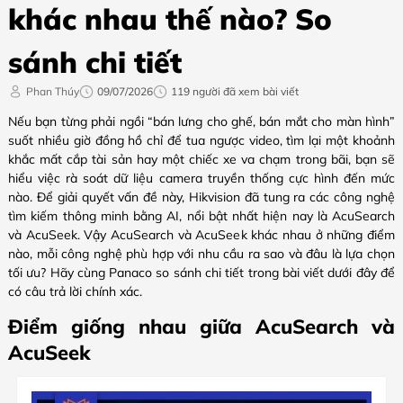
khác nhau thế nào? So
sánh chi tiết
Phan Thúy
09/07/2026
119 người đã xem bài viết
Nếu bạn từng phải ngồi “bán lưng cho ghế, bán mắt cho màn hình”
suốt nhiều giờ đồng hồ chỉ để tua ngược video, tìm lại một khoảnh
khắc mất cắp tài sản hay một chiếc xe va chạm trong bãi, bạn sẽ
hiểu việc rà soát dữ liệu camera truyền thống cực hình đến mức
nào. Để giải quyết vấn đề này, Hikvision đã tung ra các công nghệ
tìm kiếm thông minh bằng AI, nổi bật nhất hiện nay là AcuSearch
và AcuSeek. Vậy AcuSearch và AcuSeek khác nhau ở những điểm
nào, mỗi công nghệ phù hợp với nhu cầu ra sao và đâu là lựa chọn
tối ưu? Hãy cùng Panaco so sánh chi tiết trong bài viết dưới đây để
có câu trả lời chính xác.
Điểm giống nhau giữa AcuSearch và
AcuSeek