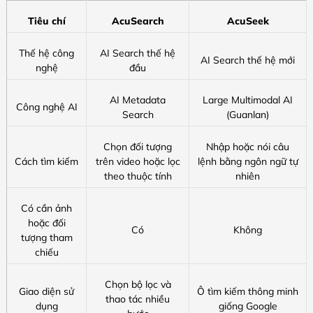
Tiêu chí
AcuSearch
AcuSeek
Thế hệ công
AI Search thế hệ
AI Search thế hệ mới
nghệ
đầu
AI Metadata
Large Multimodal AI
Công nghệ AI
Search
(Guanlan)
Chọn đối tượng
Nhập hoặc nói câu
Cách tìm kiếm
trên video hoặc lọc
lệnh bằng ngôn ngữ tự
theo thuộc tính
nhiên
Có cần ảnh
hoặc đối
Có
Không
tượng tham
chiếu
Chọn bộ lọc và
Giao diện sử
Ô tìm kiếm thông minh
thao tác nhiều
dụng
giống Google