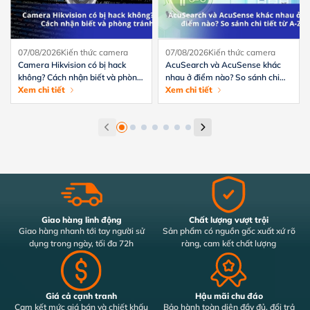
07/08/2026
Kiến thức camera
07/08/2026
Kiến thức camera
Camera Hikvision có bị hack
AcuSearch và AcuSense khác
không? Cách nhận biết và phòng
nhau ở điểm nào? So sánh chi
tránh hiệu quả
Xem chi tiết
tiết từ A-Z
Xem chi tiết
Giao hàng linh động
Chất lượng vượt trội
Giao hàng nhanh tới tay người sử
Sản phẩm có nguồn gốc xuất xứ rõ
dụng trong ngày, tối đa 72h
ràng, cam kết chất lượng
Giá cả cạnh tranh
Hậu mãi chu đáo
Cam kết mức giá bán và chiết khấu
Bảo hành toàn diện đầy đủ, đổi trả