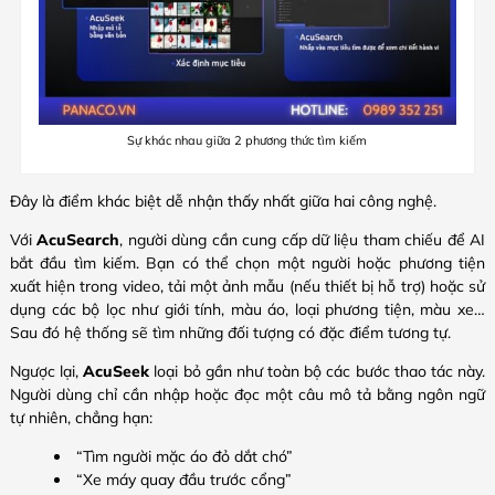
Sự khác nhau giữa 2 phương thức tìm kiếm
Đây là điểm khác biệt dễ nhận thấy nhất giữa hai công nghệ.
Với
AcuSearch
, người dùng cần cung cấp dữ liệu tham chiếu để AI
bắt đầu tìm kiếm. Bạn có thể chọn một người hoặc phương tiện
xuất hiện trong video, tải một ảnh mẫu (nếu thiết bị hỗ trợ) hoặc sử
dụng các bộ lọc như giới tính, màu áo, loại phương tiện, màu xe…
Sau đó hệ thống sẽ tìm những đối tượng có đặc điểm tương tự.
Ngược lại,
AcuSeek
loại bỏ gần như toàn bộ các bước thao tác này.
Người dùng chỉ cần nhập hoặc đọc một câu mô tả bằng ngôn ngữ
tự nhiên, chẳng hạn:
“Tìm người mặc áo đỏ dắt chó”
“Xe máy quay đầu trước cổng”