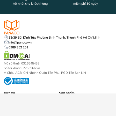
tốt nhất cho khách hàng
miễn phí 30 ngày
32/39 Bùi Đình Túy, Phường Bình Thạnh, Thành Phố Hồ Chí Minh
info@panaco.vn
0989 352 251
Mã số thuế: 0316645438
Số tài khoản: 2255566678
Á Châu ACB, Chi Nhánh Quận Tân Phú, PGD Tân Sơn Nhì
Dịch vụ
Sản phẩm
Lắp đặt camera
Camera An Ninh
Lắp đặt khóa vân tay
Đầu Ghi Hình Camera
Lắp đặt máy chấm công
Khóa Cửa Điện Tử
Thi công mạng lan internet
Máy Chấm Công