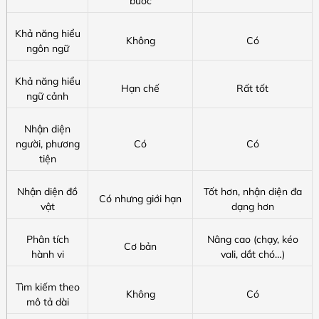
bước
Khả năng hiểu
Không
Có
ngôn ngữ
Khả năng hiểu
Hạn chế
Rất tốt
ngữ cảnh
Nhận diện
người, phương
Có
Có
tiện
Nhận diện đồ
Tốt hơn, nhận diện đa
Có nhưng giới hạn
vật
dạng hơn
Phân tích
Nâng cao (chạy, kéo
Cơ bản
hành vi
vali, dắt chó…)
Tìm kiếm theo
Không
Có
mô tả dài