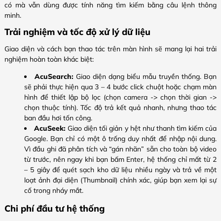
có mà vẫn dùng được tính năng tìm kiếm bằng câu lệnh thông
minh.
Trải nghiệm và tốc độ xử lý dữ liệu
Giao diện và cách bạn thao tác trên màn hình sẽ mang lại hai trải
nghiệm hoàn toàn khác biệt:
AcuSearch:
Giao diện dạng biểu mẫu truyền thống. Bạn
sẽ phải thực hiện qua 3 – 4 bước click chuột hoặc chạm màn
hình để thiết lập bộ lọc (chọn camera -> chọn thời gian ->
chọn thuộc tính). Tốc độ trả kết quả nhanh, nhưng thao tác
ban đầu hơi tốn công.
AcuSeek:
Giao diện tối giản y hệt như thanh tìm kiếm của
Google. Bạn chỉ có một ô trống duy nhất để nhập nội dung.
Vì đầu ghi đã phân tích và “gán nhãn” sẵn cho toàn bộ video
từ trước, nên ngay khi bạn bấm Enter, hệ thống chỉ mất từ 2
– 5 giây để quét sạch kho dữ liệu nhiều ngày và trả về một
loạt ảnh đại diện (Thumbnail) chính xác, giúp bạn xem lại sự
cố trong nháy mắt.
Chi phí đầu tư hệ thống