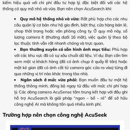
kiếm hiệu quả với chi phí đầu tư hợp lý, đặc biệt đối với các hệ
thống có quy mô nhỏ và vừa. Bạn nên chọn AcuSearch khi:
Quy mô hệ thống nhỏ và vừa:
Rất phù hợp cho các nhu
cầu quản lý cơ bản như hộ gia đình, biệt thự, cửa hàng bán lẻ,
shop thời trang hoặc văn phòng công ty. Ở quy mô này, số
lượng camera ít (thường dưới 16 mắt), việc quản lý theo bộ
lọc thuộc tính vẫn rất nhanh chóng và trực quan.
Bạn thường xuyên có sẵn hình ảnh mục tiêu:
Phù hợp
với các khu vực đã có sự xâu chuỗi dữ liệu. Ví dụ: Bạn cần tìm
xem một vị khách hàng (đã có ảnh chụp ở quầy lễ tân) hoặc
một kẻ gian (đã có ảnh cắt từ camera góc cửa ra vào) từng đi
qua những vị trí nào khác trong tòa nhà.
Ngân sách ở mức vừa phải:
Bạn muốn đầu tư một hệ
thống thông minh, đồng bộ ngay từ đầu với mức chi phí hợp
lý. Các dòng camera AcuSense tầm trung kết hợp với đầu ghi
hỗ trợ AcuSearch là giải pháp “ngon – bổ – rẻ” để sở hữu
công nghệ AI mà không tốn quá nhiều kinh phí.
Trường hợp nên chọn công nghệ AcuSeek