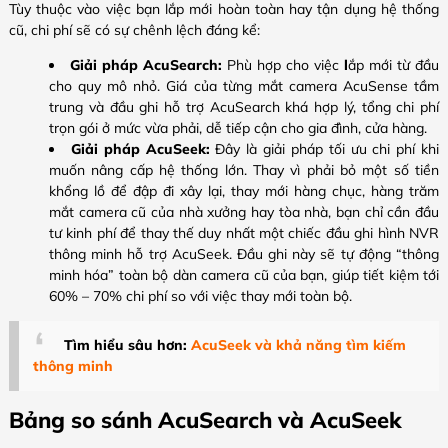
Tùy thuộc vào việc bạn lắp mới hoàn toàn hay tận dụng hệ thống
cũ, chi phí sẽ có sự chênh lệch đáng kể:
Giải pháp AcuSearch:
Phù hợp cho việc
l
ắp mới từ đầu
cho quy mô nhỏ. Giá của từng mắt camera AcuSense tầm
trung và đầu ghi hỗ trợ AcuSearch khá hợp lý, tổng chi phí
trọn gói ở mức vừa phải, dễ tiếp cận cho gia đình, cửa hàng.
Giải pháp AcuSeek:
Đây là giải pháp tối ưu chi phí khi
muốn nâng cấp hệ thống lớn. Thay vì phải bỏ một số tiền
khổng lồ để đập đi xây lại, thay mới hàng chục, hàng trăm
mắt camera cũ của nhà xưởng hay tòa nhà, bạn chỉ cần đầu
tư kinh phí để thay thế duy nhất một chiếc đầu ghi hình NVR
thông minh hỗ trợ AcuSeek. Đầu ghi này sẽ tự động “thông
minh hóa” toàn bộ dàn camera cũ của bạn, giúp tiết kiệm tới
60% – 70% chi phí so với việc thay mới toàn bộ.
Tìm hiểu sâu hơn:
AcuSeek và khả năng tìm kiếm
thông minh
Bảng so sánh AcuSearch và AcuSeek