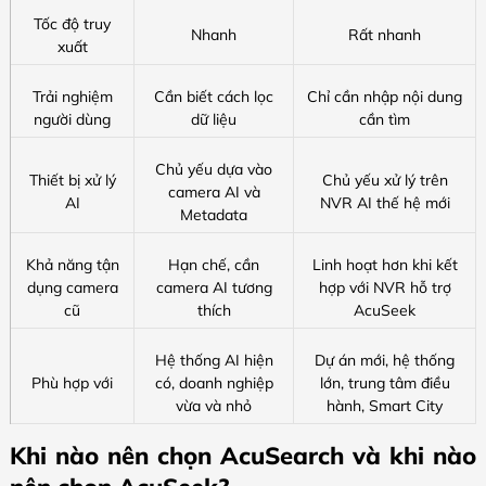
Tốc độ truy
Nhanh
Rất nhanh
xuất
Trải nghiệm
Cần biết cách lọc
Chỉ cần nhập nội dung
người dùng
dữ liệu
cần tìm
Chủ yếu dựa vào
Thiết bị xử lý
Chủ yếu xử lý trên
camera AI và
AI
NVR AI thế hệ mới
Metadata
Khả năng tận
Hạn chế, cần
Linh hoạt hơn khi kết
dụng camera
camera AI tương
hợp với NVR hỗ trợ
cũ
thích
AcuSeek
Hệ thống AI hiện
Dự án mới, hệ thống
Phù hợp với
có, doanh nghiệp
lớn, trung tâm điều
vừa và nhỏ
hành, Smart City
Khi nào nên chọn AcuSearch và khi nào