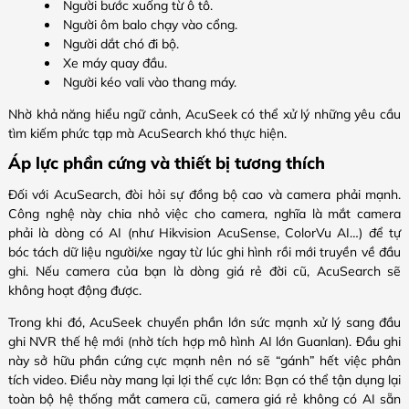
Người bước xuống từ ô tô.
Người ôm balo chạy vào cổng.
Người dắt chó đi bộ.
Xe máy quay đầu.
Người kéo vali vào thang máy.
Nhờ khả năng hiểu ngữ cảnh, AcuSeek có thể xử lý những yêu cầu
tìm kiếm phức tạp mà AcuSearch khó thực hiện.
Áp lực phần cứng và thiết bị tương thích
Đối với AcuSearch, đòi hỏi sự đồng bộ cao và camera phải mạnh.
Công nghệ này chia nhỏ việc cho camera, nghĩa là mắt camera
phải là dòng có AI (như Hikvision AcuSense, ColorVu AI…) để tự
bóc tách dữ liệu người/xe ngay từ lúc ghi hình rồi mới truyền về đầu
ghi. Nếu camera của bạn là dòng giá rẻ đời cũ, AcuSearch sẽ
không hoạt động được.
Trong khi đó, AcuSeek chuyển phần lớn sức mạnh xử lý sang đầu
ghi NVR thế hệ mới (nhờ tích hợp mô hình AI lớn Guanlan). Đầu ghi
này sở hữu phần cứng cực mạnh nên nó sẽ “gánh” hết việc phân
tích video. Điều này mang lại lợi thế cực lớn: Bạn có thể tận dụng lại
toàn bộ hệ thống mắt camera cũ, camera giá rẻ không có AI sẵn