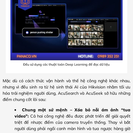
Đều sử dụng các thuật toán Deep Learning để đọc dữ liệu
Mặc dù có cách thức vận hành và thế hệ công nghệ khác nhau,
nhưng vì đều sinh ra từ hệ sinh thái AI của Hikvision nhằm tối ưu
hóa trải nghiệm người dùng, AcuSearch và AcuSeek sở hữu những
điểm chung cốt lõi sau:
Chung một sứ mệnh – Xóa bỏ nỗi ám ảnh “tua
video”:
Cả hai công nghệ đều được phát triển để giải quyết
triệt để nhược điểm của camera truyền thống. Thay vì bắt
người dùng phải ngồi canh màn hình và tua ngược hàng giờ