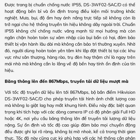
Được trang bị chuẩn chống nước IP55, DS-3WF02-5AC/D có thể
hoạt động bền bỉ và ổn định trong điều kiện môi trường khắc
nghiệt. Mưa, bụi, độ ẩm hay ánh nắng trực tiếp sẽ không còn là
trở ngại cho hệ thống truyền tín hiệu không dây ngoài trời. Chuẩn
IP55 không chỉ chống nước văng mạnh từ mọi hướng mà còn
ngăn chặn hoàn toàn sự xâm nhập của bụi bẩn có hại, đảm bảo
thiết bị vận hành lâu dài mà không cần bảo trì thường xuyên. Nhờ
đó, người dùng hoàn toàn yên tâm khi lắp đặt thiết bị tại các khu
vực như sân thượng, hàng rào, trụ đèn hay thậm chí là ngay trên
mái nhà mà không cần lo lắng về độ bền hay tính ổn định của tín
hiệu.
Băng thông lên đến 867Mbps, truyền tải dữ liệu mượt mà
Với tốc độ truyền dữ liệu lên tới 867Mbps, bộ bắn điểm Hikvision
DS-3WF02-5AC/D cho phép truyền tải hình ảnh chất lượng cao
mà không lo giật lag hay mất khung hình. Điều này đặc biệt quan
trọng khi tích hợp với các dòng camera IP có độ phân giải Full HD
hoặc 4K, nơi yêu cầu băng thông lớn để truyền tải lượng dữ liệu
nặng. Sự ổn định và tốc độ cao giúp đảm bảo mọi chuyển động
đều được ghi lại rõ ràng, không bị mờ nhoè, kể cả trong thời gian
thực. Tốc độ này cũng cực kỳ phù hợp với các hệ thống cần phản