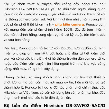
Khi lựa chọn thiết bị truyền dẫn không dây ngoài trời như
Hikvision DS-3WF02-5AC/D, yếu tố đầu tiên người dùng quan
tâm là độ ổn định, khả năng xuyên nhiễu và sự tương thích tốt với
hệ thống camera giám sát. Với kinh nghiệm nhiều năm trong lĩnh
vực phân phối thiết bị an ninh –
phụ kiện camera
, Panaco cam
kết mang đến sản phẩm chính hãng 100%, đầy đủ tem nhãn –
bảo hành chính hãng, cùng dịch vụ hỗ trợ kỹ thuật tận tâm trước
và sau bán hàng.
Đặc biệt, Panaco còn hỗ trợ tư vấn lắp đặt, hướng dẫn cấu hình
miễn phí, giúp anh em kỹ thuật hoặc chủ đầu tư tiết kiệm thời
gian và công sức khi triển khai hệ thống truyền dẫn camera từ xa
hoặc các điểm cần truyền tín hiệu ngoài trời như khu vực công
cộng, nhà máy, công trình xây dựng.
Chúng tôi hiểu rõ rằng khách hàng không chỉ tìm một thiết bị
chất lượng, mà còn cần một nơi mua uy tín, hậu mãi tốt, và giá
thành hợp lý. Panaco tự hào là đối tác phân phối chính thức của
Hikvision tại Việt Nam, có sẵn số lượng lớn sản phẩm tại kho, đáp
ứng nhanh mọi nhu cầu từ lẻ đến dự án lớn.
Bộ bắn đa điểm Hikvision DS-3WF02-5AC/D