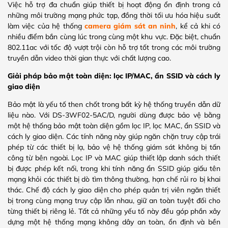
Việc hỗ trợ đa chuẩn giúp thiết bị hoạt động ổn định trong cả
những môi trường mạng phức tạp, đồng thời tối ưu hóa hiệu suất
làm việc của hệ thống
camera giám sát an ninh
, kể cả khi có
nhiều điểm bắn cùng lúc trong cùng một khu vực. Đặc biệt, chuẩn
802.11ac với tốc độ vượt trội còn hỗ trợ tốt trong các môi trường
truyền dẫn video thời gian thực với chất lượng cao.
Giải pháp bảo mật toàn diện: lọc IP/MAC, ẩn SSID và cách ly
giao diện
Bảo mật là yếu tố then chốt trong bất kỳ hệ thống truyền dẫn dữ
liệu nào. Với DS-3WF02-5AC/D, người dùng được bảo vệ bằng
một hệ thống bảo mật toàn diện gồm lọc IP, lọc MAC, ẩn SSID và
cách ly giao diện. Các tính năng này giúp ngăn chặn truy cập trái
phép từ các thiết bị lạ, bảo vệ hệ thống giám sát không bị tấn
công từ bên ngoài. Lọc IP và MAC giúp thiết lập danh sách thiết
bị được phép kết nối, trong khi tính năng ẩn SSID giúp giấu tên
mạng khỏi các thiết bị dò tìm thông thường, hạn chế rủi ro bị khai
thác. Chế độ cách ly giao diện cho phép quản trị viên ngăn thiết
bị trong cùng mạng truy cập lẫn nhau, giữ an toàn tuyệt đối cho
từng thiết bị riêng lẻ. Tất cả những yếu tố này đều góp phần xây
dựng một hệ thống mạng không dây an toàn, ổn định và bền