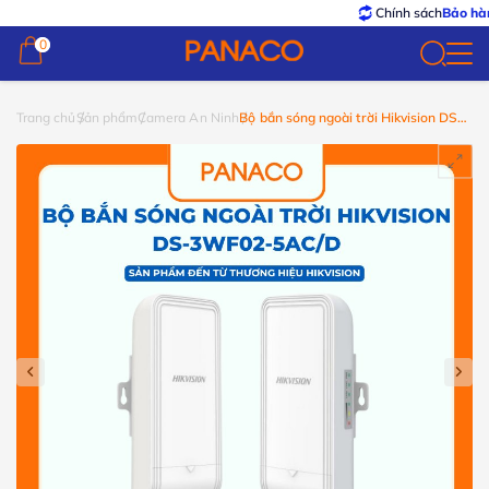
Chính sách
Bảo hành –
0
0
Trang chủ
Sản phẩm
Camera An Ninh
Bộ bắn sóng ngoài trời Hikvision DS-
3WF02-5AC/D