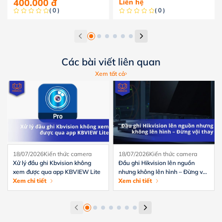
400.000
đ
Liên hệ
( 0 )
( 0 )
Các bài viết liên quan
Xem tất cả
18/07/2026
Kiến thức camera
18/07/2026
Kiến thức camera
Xử lý đầu ghi Kbvision không
Đầu ghi Hikvision lên nguồn
xem được qua app KBVIEW Lite
nhưng không lên hình – Đừng vội
Xem chi tiết
thay
Xem chi tiết