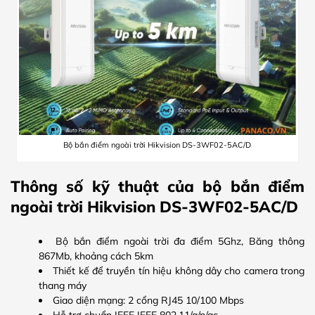
Bộ bắn điểm ngoài trời Hikvision DS-3WF02-5AC/D
Thông số kỹ thuật của bộ bắn điểm
ngoài trời Hikvision DS-3WF02-5AC/D
Bộ bắn điểm ngoài trời đa điểm 5Ghz, Băng thông
867Mb, khoảng cách 5km
Thiết kế để truyền tín hiệu không dây cho camera trong
thang máy
Giao diện mạng: 2 cổng RJ45 10/100 Mbps
Hỗ trợ chuẩn IEEE IEEE 802.11/a/n/ac