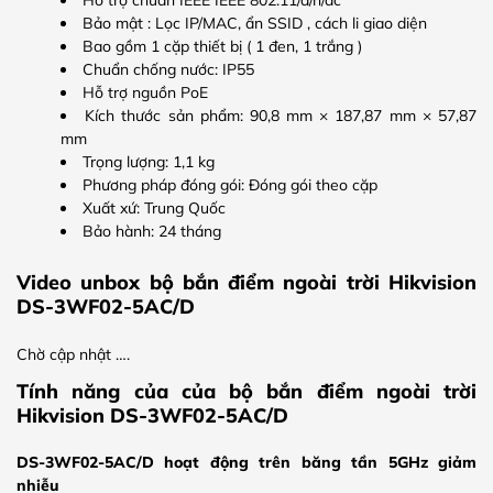
Bảo mật : Lọc IP/MAC, ẩn SSID , cách li giao diện
Bao gồm 1 cặp thiết bị ( 1 đen, 1 trắng )
Chuẩn chống nước: IP55
Hỗ trợ nguồn PoE
Kích thước sản phẩm: 90,8 mm × 187,87 mm × 57,87
mm
Trọng lượng: 1,1 kg
Phương pháp đóng gói: Đóng gói theo cặp
Xuất xứ: Trung Quốc
Bảo hành: 24 tháng
Video unbox bộ bắn điểm ngoài trời Hikvision
DS-3WF02-5AC/D
Chờ cập nhật ….
Tính năng của của bộ bắn điểm ngoài trời
Hikvision DS-3WF02-5AC/D
DS-3WF02-5AC/D hoạt động trên băng tần 5GHz giảm
nhiễu