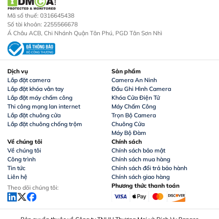
Mã số thuế: 0316645438
Số tài khoản: 2255566678
Á Châu ACB, Chi Nhánh Quận Tân Phú, PGD Tân Sơn Nhì
Dịch vụ
Sản phẩm
Lắp đặt camera
Camera An Ninh
Lắp đặt khóa vân tay
Đầu Ghi Hình Camera
Lắp đặt máy chấm công
Khóa Cửa Điện Tử
Thi công mạng lan internet
Máy Chấm Công
Lắp đặt chuông cửa
Trọn Bộ Camera
Lắp đặt chuông chống trộm
Chuông Cửa
Máy Bộ Đàm
Về chúng tôi
Chính sách
Về chúng tôi
Chính sách bảo mật
Công trình
Chính sách mua hàng
Tin tức
Chính sách đổi trả bảo hành
Liên hệ
Chính sách giao hàng
Phương thức thanh toán
Theo dõi chúng tôi: