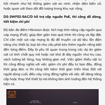
hồi nhanh như hệ thống giám sát an ninh, nhận diện biển số,
hoặc quan sát theo dõi đối tượng trong khu vực rộng.
DS-3WF02-5AC/D hỗ trợ cấp nguồn PoE, thi công dễ dàng,
tiết kiệm chi phí
Bộ bắn đa điểm Hikvision được tích hợp tính năng cấp nguồn qua
cáp mạng (PoE), giúp đơn giản hóa quá trình thi công và lắp đặt.
Chỉ cần một sợi cáp mạng là đủ để truyền cả dữ liệu lẫn điện
năng cho thiết bị, loại bỏ nhu cầu phải kéo thêm nguồn riêng biệt
đến từng điểm. Đây là yếu tố quan trọng trong các dự án giám
sát có tính chất quy mô hoặc nơi khó đi dây nguồn như trụ cao,
vách tường bê tông, hay không gian mở. Việc giảm thiểu vật tư
thi công đồng nghĩa với việc giảm chi phí đầu tư ban đầu, đồng
thời giúp đơn vị thi công tiết kiệm thời gian triển khai. Đối với
người dùng cuối, điều này cũng đồng nghĩa với việc dễ dàng nâng
cấp hoặc thay thế thiết bị mà không làm ảnh hưởng đến hệ thống
hiện có.