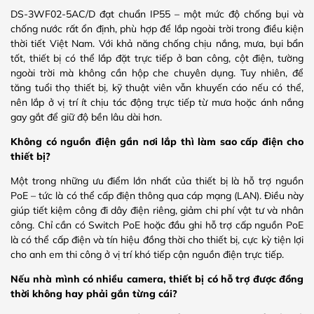
DS-3WF02-5AC/D đạt chuẩn IP55 – một mức độ chống bụi và
chống nước rất ổn định, phù hợp để lắp ngoài trời trong điều kiện
thời tiết Việt Nam. Với khả năng chống chịu nắng, mưa, bụi bẩn
tốt, thiết bị có thể lắp đặt trực tiếp ở ban công, cột điện, tường
ngoài trời mà không cần hộp che chuyên dụng. Tuy nhiên, để
tăng tuổi thọ thiết bị, kỹ thuật viên vẫn khuyến cáo nếu có thể,
nên lắp ở vị trí ít chịu tác động trực tiếp từ mưa hoặc ánh nắng
gay gắt để giữ độ bền lâu dài hơn.
Không có nguồn điện gần nơi lắp thì làm sao cấp điện cho
thiết bị?
Một trong những ưu điểm lớn nhất của thiết bị là hỗ trợ nguồn
PoE – tức là có thể cấp điện thông qua cáp mạng (LAN). Điều này
giúp tiết kiệm công đi dây điện riêng, giảm chi phí vật tư và nhân
công. Chỉ cần có Switch PoE hoặc đầu ghi hỗ trợ cấp nguồn PoE
là có thể cấp điện và tín hiệu đồng thời cho thiết bị, cực kỳ tiện lợi
cho anh em thi công ở vị trí khó tiếp cận nguồn điện trực tiếp.
Nếu nhà mình có nhiều camera, thiết bị có hỗ trợ được đồng
thời không hay phải gắn từng cái?