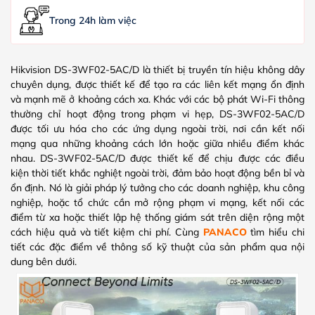
Trong 24h làm việc
Hikvision DS-3WF02-5AC/D là thiết bị truyền tín hiệu không dây
chuyên dụng, được thiết kế để tạo ra các liên kết mạng ổn định
và mạnh mẽ ở khoảng cách xa. Khác với các bộ phát Wi-Fi thông
thường chỉ hoạt động trong phạm vi hẹp, DS-3WF02-5AC/D
được tối ưu hóa cho các ứng dụng ngoài trời, nơi cần kết nối
mạng qua những khoảng cách lớn hoặc giữa nhiều điểm khác
nhau.
DS-3WF02-5AC/D được thiết kế để chịu được các điều
kiện thời tiết khắc nghiệt ngoài trời, đảm bảo hoạt động bền bỉ và
ổn định. Nó là giải pháp lý tưởng cho các doanh nghiệp, khu công
nghiệp, hoặc tổ chức cần mở rộng phạm vi mạng, kết nối các
điểm từ xa hoặc thiết lập hệ thống giám sát trên diện rộng một
cách hiệu quả và tiết kiệm chi phí. Cùng
PANACO
tìm hiểu chi
tiết các đặc điểm về thông số kỹ thuật của sản phẩm qua nội
dung bên dưới.