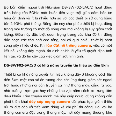
Bộ bắn điểm ngoài trời Hikvision DS-3WF02-5AC/D hoạt động
trên băng tần 5GHz, một bước tiến vượt trội giúp đảm bảo tín
hiệu ổn định và ít bị nhiễu hơn so với các thiết bị sử dụng băng
tần 2.4GHz phổ thông. Băng tần này cho phép thiết bị hoạt động
trong môi trường có mật độ sóng cao mà không bị suy giảm chất
lượng. Điều này đặc biệt quan trọng trong các khu đô thị đông
đúc hoặc các tòa nhà cao tầng, nơi có quá nhiều thiết bị phát
sóng gây nhiễu chéo. Khi
lắp đặt hệ thống camera
, việc có một
kết nối không dây mạnh, ổn định chính là yếu tố quyết định tính
liên tục và độ tin cậy của việc giám sát hình ảnh.
DS-3WF02-5AC/D có khả năng truyền tín hiệu xa đến 5km
Thiết bị có khả năng truyền tín hiệu không dây ở khoảng cách lên
đến 5km, một con số ấn tượng cho các ứng dụng giám sát ngoài
trời hoặc những nơi cần truyền xa như thang máy, cổng ra vào,
nhà xưởng, trạm gác hay những khu vực nằm cách xa trung tâm
điều khiển. Tầm truyền mạnh mẽ này giúp người dùng không cần
phải triển khai
dây cáp mạng camera
dài phức tạp, giảm thiểu
rủi ro đứt cáp và tiết kiệm đáng kể chi phí thi công. Đối với hệ
thống camera đặt trong thang máy, nơi dây mạng thường khó