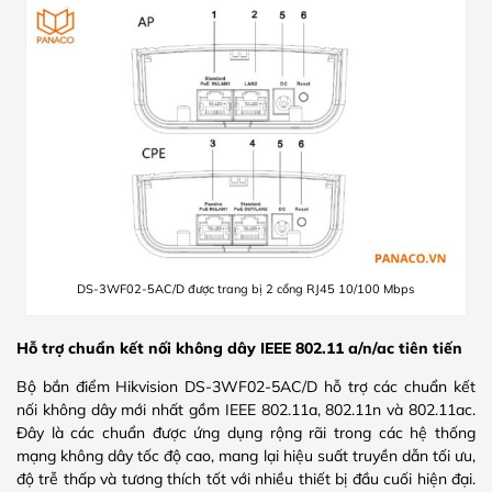
DS-3WF02-5AC/D được trang bị 2 cổng RJ45 10/100 Mbps
Hỗ trợ chuẩn kết nối không dây IEEE 802.11 a/n/ac tiên tiến
Bộ bắn điểm Hikvision DS-3WF02-5AC/D hỗ trợ các chuẩn kết
nối không dây mới nhất gồm IEEE 802.11a, 802.11n và 802.11ac.
Đây là các chuẩn được ứng dụng rộng rãi trong các hệ thống
mạng không dây tốc độ cao, mang lại hiệu suất truyền dẫn tối ưu,
độ trễ thấp và tương thích tốt với nhiều thiết bị đầu cuối hiện đại.