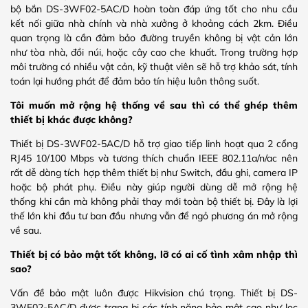
bộ bắn DS-3WF02-5AC/D hoàn toàn đáp ứng tốt cho nhu cầu
kết nối giữa nhà chính và nhà xưởng ở khoảng cách 2km. Điều
quan trọng là cần đảm bảo đường truyền không bị vật cản lớn
như tòa nhà, đồi núi, hoặc cây cao che khuất. Trong trường hợp
môi trường có nhiều vật cản, kỹ thuật viên sẽ hỗ trợ khảo sát, tính
toán lại hướng phát để đảm bảo tín hiệu luôn thông suốt.
Tôi muốn mở rộng hệ thống về sau thì có thể ghép thêm
thiết bị khác được không?
Thiết bị DS-3WF02-5AC/D hỗ trợ giao tiếp linh hoạt qua 2 cổng
RJ45 10/100 Mbps và tương thích chuẩn IEEE 802.11a/n/ac nên
rất dễ dàng tích hợp thêm thiết bị như Switch, đầu ghi, camera IP
hoặc bộ phát phụ. Điều này giúp người dùng dễ mở rộng hệ
thống khi cần mà không phải thay mới toàn bộ thiết bị. Đây là lợi
thế lớn khi đầu tư ban đầu nhưng vẫn để ngỏ phương án mở rộng
về sau.
Thiết bị có bảo mật tốt không, lỡ có ai cố tình xâm nhập thì
sao?
Vấn đề bảo mật luôn được Hikvision chú trọng. Thiết bị DS-
3WF02-5AC/D được trang bị các tính năng bảo mật cao như lọc