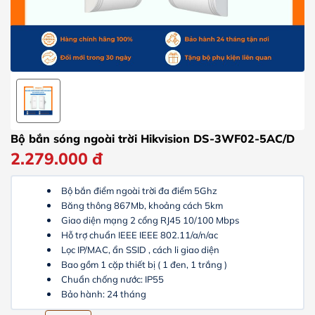
Bộ bắn sóng ngoài trời Hikvision DS-3WF02-5AC/D
2.279.000
đ
Bộ bắn điểm ngoài trời đa điểm 5Ghz
Băng thông 867Mb, khoảng cách 5km
Giao diện mạng 2 cổng RJ45 10/100 Mbps
Hỗ trợ chuẩn IEEE IEEE 802.11/a/n/ac
Lọc IP/MAC, ẩn SSID , cách li giao diện
Bao gồm 1 cặp thiết bị ( 1 đen, 1 trắng )
Chuẩn chống nước: IP55
Bảo hành: 24 tháng