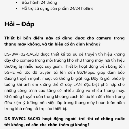
Bảo hành 24 tháng
Hỗ trợ sử dụng sản phẩm 24/24 hotline
Hỏi – Đáp
Thiết bị bắn điểm này có dùng được cho camera trong
thang máy không, và tín hiệu có ổn định không?
DS-3WF02-5AC/D được thiết kế tối ưu để truyền tín hiệu không
dây cho camera trong môi trường khó như thang máy, nơi tín hiệu
thường bị nhiễu hoặc suy giảm. Thiết bị hoạt động trên băng tần
5GHz với tốc độ truyền tải lên đến 867Mbps, giúp đảm bảo
đường truyền mạnh, mượt và không bị giật lag. Đây là giải pháp lý
tưởng khi anh em không thể đi dây LAN, đặc biệt phù hợp cho
những công trình cao tầng có nhiều tầng và nhiều thang máy.
Khả năng truyền dẫn trong khoảng cách tối ưu lên đến 5km trong
điều kiện lý tưởng, nên việc lắp trong thang máy hoàn toàn nằm
trong khả năng hỗ trợ của thiết bị.
DS-3WF02-5AC/D hoạt động ngoài trời thì có chống nước
tốt không, có cần che chắn thêm gì không?