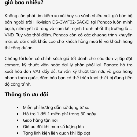
giá bao nhiêu?
Không cần phải tìm kiếm xa xôi hay so sánh nhiều nơi, giá bán bộ
bắn ngoài trời Hikvision DS-3WF02-5AC/D tại Panaco luôn minh
bạch, niêm yết rõ ràng và cam kết cạnh tranh nhất thị trường là …
VNĐ. Tùy vào thời điểm, Panaco còn có các chương trình khuyến
mãi, ưu đãi chiết khấu cao cho khách hàng mua lẻ và khách hàng
thi công dự án.
Chúng tôi luôn có chính sách giá tốt dành cho các đơn vị lắp đặt
camera, kỹ thuật viên hoặc đại lý phân phối lại. Panaco hỗ trợ
xuất hóa đơn VAT đầy đủ, tư vấn kỹ thuật tận nơi, và giao hàng
nhanh toàn quốc, đảm bảo bạn có thể triển khai thiết bị đúng tiến
độ công trình.
Thông tin ưu đãi
Miễn phí hướng dẫn sử dụng từ xa
Hỗ trợ 1 đổi 1 miễn phí trong 30 ngày
Giao hàng tận nơi
Giá ưu đãi khi mua số lượng lớn
Tặng linh kiện liên quan khi lắp đặt