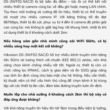
DS-3WF02-5AC/D là bộ bắn đa điểm – tức là có thể kết nối
nhiều thiết bị camera cùng lúc về đầu ghi hoặc mạng LAN chính.
Tùy theo môi trường và cường độ tín hiệu, thiết bị có thể truyền
tải mượt cho nhiều camera IP. Với băng thông tối đa đạt
867Mbps, thiết bị đủ sức phục vụ từ 4 đến 6 camera độ phân giải
cao cùng lúc mà không lo giật lag hay rớt khung hình, nhất là khi
sử dụng thiết bị ở khoảng cách dưới 1km.
Nếu hàng xóm gần nhà mình cũng xài WiFi 5GHz, có bị
nhiễu sóng hay mất kết nối không?
Hikvision DS-3WF02-5AC/D hỗ trợ nhiều kênh truyền trên băng
tần 5GHz và tương thích với chuẩn IEEE 802.11 a/n/ac, nên khả
năng chọn kênh chống nhiễu rất tốt. Ngoài ra, thiết bị còn có
chức năng lọc IP/MAC, cách ly giao diện và ẩn SSID, giúp nâng
cao tính ổn định cũng như bảo mật cho hệ thống. Nếu cần thiết,
kỹ thuật viên có thể cấu hình thủ công để chọn kênh ít bị trùng
lặp với các thiết bị lân cận, đảm bảo đường truyền luôn ổn định.
Muốn lắp cho nhà xưởng ở khoảng cách 2km thì bộ này có
đáp ứng được không?
Với khả năng truyền tín hiệu lên tới 5km trong điều kiện lý tưởng,