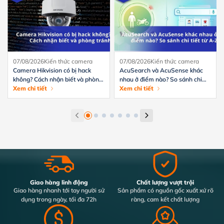
07/08/2026
Kiến thức camera
07/08/2026
Kiến thức camera
Camera Hikvision có bị hack
AcuSearch và AcuSense khác
không? Cách nhận biết và phòng
nhau ở điểm nào? So sánh chi
tránh hiệu quả
Xem chi tiết
tiết từ A-Z
Xem chi tiết
Giao hàng linh động
Chất lượng vượt trội
Giao hàng nhanh tới tay người sử
Sản phẩm có nguồn gốc xuất xứ rõ
dụng trong ngày, tối đa 72h
ràng, cam kết chất lượng