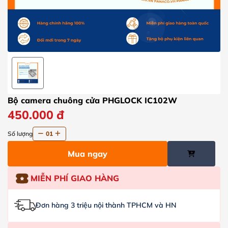
Bộ camera chuông cửa PHGLOCK IC102W
450.000
đ
Số lượng
01
Mua ngay
MIỄN PHÍ GIAO HÀNG
Đơn hàng 3 triệu nội thành TPHCM và HN