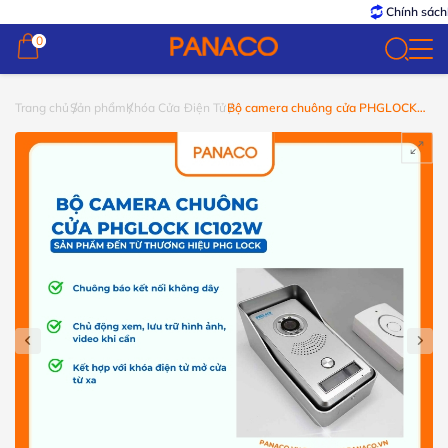
Chính sách
B
0
0
Trang chủ
Sản phẩm
Khóa Cửa Điện Tử
Bộ camera chuông cửa PHGLOCK
IC102W