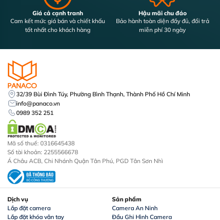
Giá cả cạnh tranh
Hậu mãi chu đáo
Cam kết mức giá bán và chiết khấu
Bảo hành toàn diện đầy đủ, đổi trả
tốt nhất cho khách hàng
miễn phí 30 ngày
32/39 Bùi Đình Túy, Phường Bình Thạnh, Thành Phố Hồ Chí Minh
info@panaco.vn
0989 352 251
Mã số thuế: 0316645438
Số tài khoản: 2255566678
Á Châu ACB, Chi Nhánh Quận Tân Phú, PGD Tân Sơn Nhì
Dịch vụ
Sản phẩm
Lắp đặt camera
Camera An Ninh
Lắp đặt khóa vân tay
Đầu Ghi Hình Camera