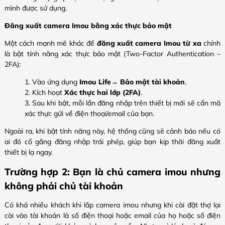
mình được sử dụng.
Đăng xuất camera Imou bằng xác thực bảo mật
Một cách mạnh mẽ khác để
đăng xuất camera Imou từ xa
chính
là bật tính năng xác thực bảo mật (Two-Factor Authentication –
2FA):
Vào ứng dụng
Imou Life
→
Bảo mật tài khoản
.
Kích hoạt
Xác thực hai lớp (2FA)
.
Sau khi bật, mỗi lần đăng nhập trên thiết bị mới sẽ cần mã
xác thực gửi về điện thoại/email của bạn.
Ngoài ra, khi bật tính năng này, hệ thống cũng sẽ cảnh báo nếu có
ai đó cố gắng đăng nhập trái phép, giúp bạn kịp thời đăng xuất
thiết bị lạ ngay.
Trường hợp 2: Bạn là chủ camera imou nhưng
không phải chủ tài khoản
Có khá nhiều khách khi lắp camera imou nhưng khi cài đặt thợ lại
cài vào tài khoản là số điện thoại hoặc email của họ hoặc số điện