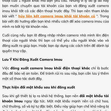
thoại của 1 người khác mà bạn yêu cầu. Nhưng vì lý do gì đó nay
bạn muốn chuyển qua tài khoản của bạn và đăng xuất camera
imou khỏi tất cả các điện thoại trước đây. Thì bạn nên tham khảo
bài viết “
hủy liên kết camera imou khỏi tài khoản củ
“. Trong
bài viết đó hướng dẫn bạn khá nhiều cách để xóa camera imou của
mình ra bất kỳ tài khoản nào.
Cuối cùng nếu bạn lỡ đăng nhập nhầm camera nhà mình lên điện
thoại của người khác thì bạn có thể yêu cầu người khác vào và
đăng xuất ra giúp bạn. Hoặc bạn áp dụng các cách trên để dành lại
quyền truy cập.
Lưu Ý Khi Đăng Xuất Camera Imou
Việc
đăng xuất camera Imou khỏi điện thoại khác
chỉ là bước
đầu để bảo vệ an toàn. Để tránh rủi ro sau này, bạn cần lưu ý thêm
một số thao tác dưới đây.
Thực hiện đổi mật khẩu sau khi đăng xuất
Sau khi gỡ thiết bị lạ ra khỏi hệ thống, bạn nên
đổi mật khẩu tài
khoản Imou
ngay lập tức. Một mật khẩu mạnh nên có chữ hoa,
chữ thường, số và ký tự đặc biệt. Điều này giúp hạn chế khả năng bị