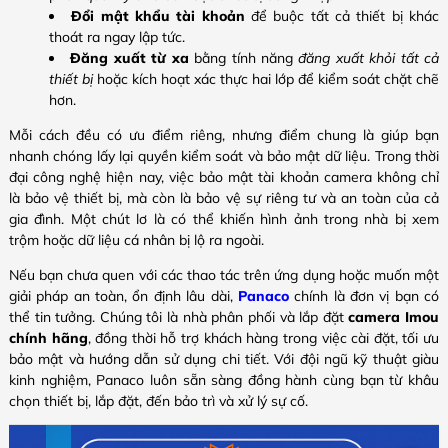
Đổi mật khẩu tài khoản
để buộc tất cả thiết bị khác
thoát ra ngay lập tức.
Đăng xuất từ xa
bằng tính năng
đăng xuất khỏi tất cả
thiết bị
hoặc kích hoạt xác thực hai lớp để kiểm soát chặt chẽ
hơn.
Mỗi cách đều có ưu điểm riêng, nhưng điểm chung là giúp bạn
nhanh chóng lấy lại quyền kiểm soát và bảo mật dữ liệu. Trong thời
đại công nghệ hiện nay, việc bảo mật tài khoản camera không chỉ
là bảo vệ thiết bị, mà còn là bảo vệ sự riêng tư và an toàn của cả
gia đình. Một chút lơ là có thể khiến hình ảnh trong nhà bị xem
trộm hoặc dữ liệu cá nhân bị lộ ra ngoài.
Nếu bạn chưa quen với các thao tác trên ứng dụng hoặc muốn một
giải pháp an toàn, ổn định lâu dài,
Panaco
chính là đơn vị bạn có
thể tin tưởng. Chúng tôi là nhà phân phối và lắp đặt
camera Imou
chính hãng
, đồng thời hỗ trợ khách hàng trong việc cài đặt, tối ưu
bảo mật và hướng dẫn sử dụng chi tiết. Với đội ngũ kỹ thuật giàu
kinh nghiệm, Panaco luôn sẵn sàng đồng hành cùng bạn từ khâu
chọn thiết bị, lắp đặt, đến bảo trì và xử lý sự cố.