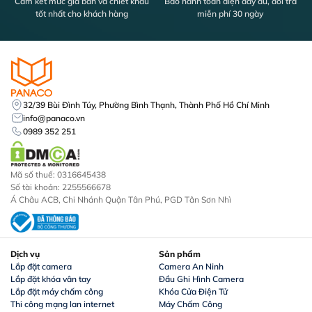
Cam kết mức giá bán và chiết khấu
Bảo hành toàn diện đầy đủ, đổi trả
tốt nhất cho khách hàng
miễn phí 30 ngày
32/39 Bùi Đình Túy, Phường Bình Thạnh, Thành Phố Hồ Chí Minh
info@panaco.vn
0989 352 251
Mã số thuế: 0316645438
Số tài khoản: 2255566678
Á Châu ACB, Chi Nhánh Quận Tân Phú, PGD Tân Sơn Nhì
Dịch vụ
Sản phẩm
Lắp đặt camera
Camera An Ninh
Lắp đặt khóa vân tay
Đầu Ghi Hình Camera
Lắp đặt máy chấm công
Khóa Cửa Điện Tử
Thi công mạng lan internet
Máy Chấm Công