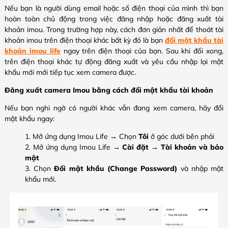
Nếu bạn là người dùng email hoặc số điện thoại của mình thì bạn
hoàn toàn chủ động trong việc đăng nhập hoặc đăng xuất tài
khoản imou. Trong trường hợp này, cách đơn giản nhất để thoát tài
khoản imou trên điện thoại khác bất kỳ đó là bạn
đổi mật khẩu tài
khoản imou life
ngay trên điện thoại của bạn. Sau khi đổi xong,
trên điện thoại khác tự động đăng xuất và yêu cầu nhập lại mật
khẩu mới mới tiếp tục xem camera được.
Đăng xuất camera Imou bằng cách đổi mật khẩu tài khoản
Nếu bạn nghi ngờ có người khác vẫn đang xem camera, hãy đổi
mật khẩu ngay:
Mở ứng dụng Imou Life → Chọn
Tôi
ở góc dưới bên phải
Mở ứng dụng Imou Life →
Cài đặt
→
Tài khoản và bảo
mật
Chọn
Đổi mật khẩu (Change Password)
và nhập mật
khẩu mới.