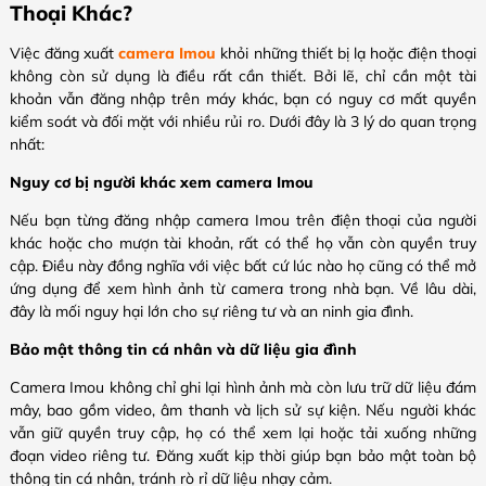
Thoại Khác?
Việc đăng xuất
camera Imou
khỏi những thiết bị lạ hoặc điện thoại
không còn sử dụng là điều rất cần thiết. Bởi lẽ, chỉ cần một tài
khoản vẫn đăng nhập trên máy khác, bạn có nguy cơ mất quyền
kiểm soát và đối mặt với nhiều rủi ro. Dưới đây là 3 lý do quan trọng
nhất:
Nguy cơ bị người khác xem camera Imou
Nếu bạn từng đăng nhập camera Imou trên điện thoại của người
khác hoặc cho mượn tài khoản, rất có thể họ vẫn còn quyền truy
cập. Điều này đồng nghĩa với việc bất cứ lúc nào họ cũng có thể mở
ứng dụng để xem hình ảnh từ camera trong nhà bạn. Về lâu dài,
đây là mối nguy hại lớn cho sự riêng tư và an ninh gia đình.
Bảo mật thông tin cá nhân và dữ liệu gia đình
Camera Imou không chỉ ghi lại hình ảnh mà còn lưu trữ dữ liệu đám
mây, bao gồm video, âm thanh và lịch sử sự kiện. Nếu người khác
vẫn giữ quyền truy cập, họ có thể xem lại hoặc tải xuống những
đoạn video riêng tư. Đăng xuất kịp thời giúp bạn bảo mật toàn bộ
thông tin cá nhân, tránh rò rỉ dữ liệu nhạy cảm.