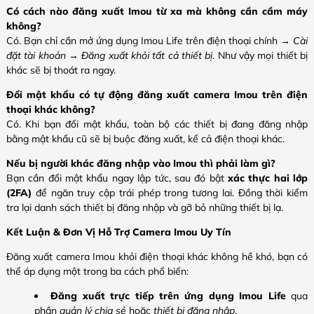
Có cách nào đăng xuất Imou từ xa mà không cần cầm máy
không?
Có. Bạn chỉ cần mở ứng dụng Imou Life trên điện thoại chính →
Cài
đặt tài khoản
→
Đăng xuất khỏi tất cả thiết bị
. Như vậy mọi thiết bị
khác sẽ bị thoát ra ngay.
Đổi mật khẩu có tự động đăng xuất camera Imou trên điện
thoại khác không?
Có. Khi bạn đổi mật khẩu, toàn bộ các thiết bị đang đăng nhập
bằng mật khẩu cũ sẽ bị buộc đăng xuất, kể cả điện thoại khác.
Nếu bị người khác đăng nhập vào Imou thì phải làm gì?
Bạn cần đổi mật khẩu ngay lập tức, sau đó bật
xác thực hai lớp
(2FA)
để ngăn truy cập trái phép trong tương lai. Đồng thời kiểm
tra lại danh sách thiết bị đăng nhập và gỡ bỏ những thiết bị lạ.
Kết Luận & Đơn Vị Hỗ Trợ Camera Imou Uy Tín
Đăng xuất camera Imou khỏi điện thoại khác không hề khó, bạn có
thể áp dụng một trong ba cách phổ biến:
Đăng xuất trực tiếp trên ứng dụng Imou Life
qua
phần
quản lý chia sẻ
hoặc
thiết bị đăng nhập
.