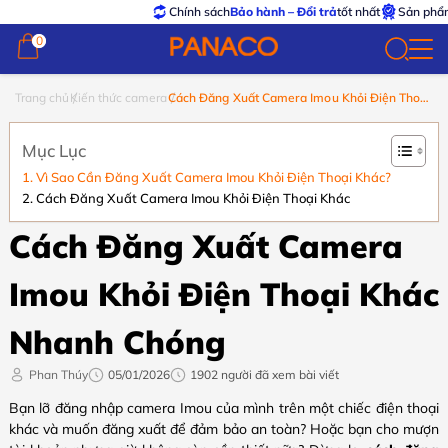
Chính sách
Bảo hành – Đổi trả
tốt nhất
Sản phẩm
chí
0
0
Trang chủ
Kiến thức camera
Cách Đăng Xuất Camera Imou Khỏi Điện Thoại
Khác Nhanh Chóng
Mục Lục
Vì Sao Cần Đăng Xuất Camera Imou Khỏi Điện Thoại Khác?
Cách Đăng Xuất Camera Imou Khỏi Điện Thoại Khác
Cách Đăng Xuất Camera
Imou Khỏi Điện Thoại Khác
Nhanh Chóng
Phan Thúy
05/01/2026
1902 người đã xem bài viết
Bạn lỡ đăng nhập camera Imou của mình trên một chiếc điện thoại
khác và muốn đăng xuất để đảm bảo an toàn? Hoặc bạn cho mượn