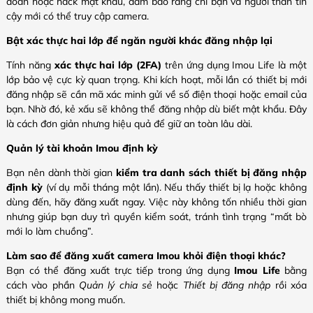
đoán hoặc hack mật khẩu, đảm bảo rằng chỉ bạn và người thân tin
cậy mới có thể truy cập camera.
Bật xác thực hai lớp để ngăn người khác đăng nhập lại
Tính năng
xác thực hai lớp (2FA)
trên ứng dụng Imou Life là một
lớp bảo vệ cực kỳ quan trọng. Khi kích hoạt, mỗi lần có thiết bị mới
đăng nhập sẽ cần mã xác minh gửi về số điện thoại hoặc email của
bạn. Nhờ đó, kẻ xấu sẽ không thể đăng nhập dù biết mật khẩu. Đây
là cách đơn giản nhưng hiệu quả để giữ an toàn lâu dài.
Quản lý tài khoản Imou định kỳ
Bạn nên dành thời gian
kiểm tra danh sách thiết bị đăng nhập
định kỳ
(ví dụ mỗi tháng một lần). Nếu thấy thiết bị lạ hoặc không
dùng đến, hãy đăng xuất ngay. Việc này không tốn nhiều thời gian
nhưng giúp bạn duy trì quyền kiểm soát, tránh tình trạng “mất bò
mới lo làm chuồng”.
Làm sao để đăng xuất camera Imou khỏi điện thoại khác?
Bạn có thể đăng xuất trực tiếp trong ứng dụng
Imou Life
bằng
cách vào phần
Quản lý chia sẻ
hoặc
Thiết bị đăng nhập
rồi xóa
thiết bị không mong muốn.