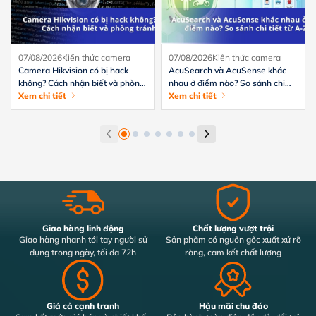
07/08/2026
Kiến thức camera
07/08/2026
Kiến thức camera
Camera Hikvision có bị hack
AcuSearch và AcuSense khác
không? Cách nhận biết và phòng
nhau ở điểm nào? So sánh chi
tránh hiệu quả
Xem chi tiết
tiết từ A-Z
Xem chi tiết
Giao hàng linh động
Chất lượng vượt trội
Giao hàng nhanh tới tay người sử
Sản phẩm có nguồn gốc xuất xứ rõ
dụng trong ngày, tối đa 72h
ràng, cam kết chất lượng
Giá cả cạnh tranh
Hậu mãi chu đáo