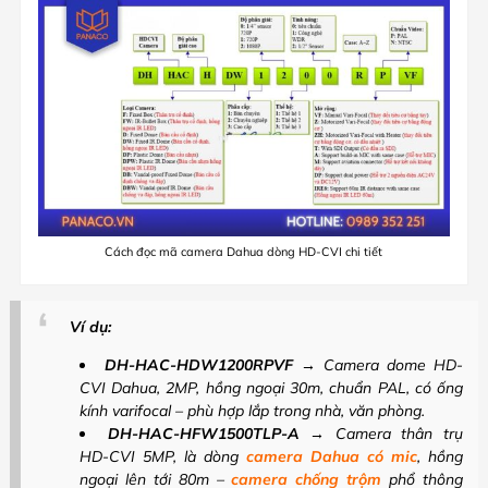
Cách đọc mã camera Dahua dòng HD-CVI chi tiết
Ví dụ:
DH-HAC-HDW1200RPVF
→ Camera dome HD-
CVI Dahua, 2MP, hồng ngoại 30m, chuẩn PAL, có ống
kính varifocal – phù hợp lắp trong nhà, văn phòng.
DH-HAC-HFW1500TLP-A
→ Camera thân trụ
HD-CVI 5MP, là dòng
camera Dahua có mic
, hồng
ngoại lên tới 80m –
camera chống trộm
phổ thông