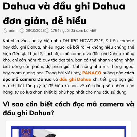
Dahua và đầu ghi Dahua
đơn giản, dễ hiểu
admin
08/10/2025
1754 người đã xem bài viết
Khi nhìn vào các ký hiệu như DH-IPC-HDW2231S-S trên camera
hay đầu ghi Dahua, nhiều người dễ bối rối vì không hiểu chúng thể
hiện điều gì. Thực tế, cách đọc mã camera và đầu ghi Dahua không
khó, chỉ cần nắm rõ quy tắc đặt tên, bạn có thể nhanh chóng nhận
biết dòng sản phẩm, độ phân giải, tính năng như mic, hồng ngoại
hay zoom quang học. Trong bài viết này,
PANACO
hướng dẫn
cách
đọc mã camera Dahua
và
đầu ghi Dahua
chi tiết, giúp bạn giải
mã chi tiết từng ký tự để hiểu rõ hơn về các dòng sản phẩm của
hãng, từ đó lựa chọn thiết bị phù hợp nhất cho nhu cầu sử dụng.
Vì sao cần biết cách đọc mã camera và
đầu ghi Dahua?