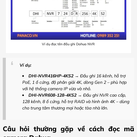
Ví dụ đọc tên đầu ghi Dahua NVR
Ví dụ:
DHI-NVR416HP-4KS2
→ Đầu ghi 16 kênh, hỗ trợ
PoE, 1 ổ cứng, độ phân giải 4K, dòng Gen 2 – phù hợp
với hệ thống camera IP vừa và nhỏ.
DHI-NVR608-128-4KS2
→ Đầu ghi NVR cao cấp,
128 kênh, 8 ổ cứng, hỗ trợ RAID và hình ảnh 4K – dùng
cho trung tâm thương mại hoặc tòa nhà lớn.
Câu hỏi thường gặp về cách đọc mã