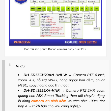
Đọc mã sản phẩm Dahua camera quay quét PTZ
Ví dụ:
DH-SD65CH20AN-HNI-W
→ Camera PTZ 6 inch,
zoom 20X, hỗ trợ Wi-Fi, hồng ngoại ban đêm, chuẩn
NTSC, xoay ngang dọc linh hoạt.
DH-SD49225XA-HNR
→ Camera PTZ 2MP, zoom
quang học 25X, Smart Tracking theo dõi chuyển động,
là dòng
camera an ninh đêm
với tầm nhìn 100m, tích
hợp AI – thích hợp cho khu công nghiệp.