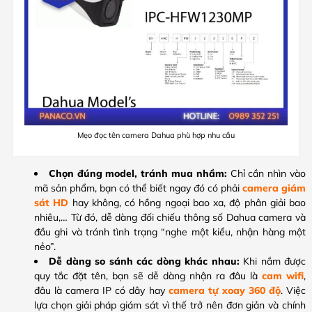
Mẹo đọc tên camera Dahua phù hợp nhu cầu
Chọn đúng model, tránh mua nhầm:
Chỉ cần nhìn vào
mã sản phẩm, bạn có thể biết ngay đó có phải
camera giám
sát HD
hay không, có hồng ngoại bao xa, độ phân giải bao
nhiêu,… Từ đó, dễ dàng đối chiếu thông số Dahua camera và
đầu ghi và tránh tình trạng “nghe một kiểu, nhận hàng một
nẻo”.
Dễ dàng so sánh các dòng khác nhau:
Khi nắm được
quy tắc đặt tên, bạn sẽ dễ dàng nhận ra đâu là
cam wifi
,
đâu là camera IP có dây hay
camera tự xoay 360 độ
. Việc
lựa chọn giải pháp giám sát vì thế trở nên đơn giản và chính