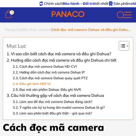
Chính sách
Bảo hành – Đổi trả
tốt nhất
Sản phẩm
chính h
0
0
Trang chủ
Kiến thức camera
Cách đọc mã camera Dahua và đầu ghi Dahua
đơn giản, dễ hiểu
Mục Lục
Vì sao cần biết cách đọc mã camera và đầu ghi Dahua?
Hướng dẫn cách đọc mã camera và đầu ghi Dahua chi tiết
Cách đọc mã camera Dahua HD-CVI
Hướng dẫn cách đọc mã camera Dahua IP
Cách đọc mã camera Dahua quay quét PTZ
Đầu ghi hình HDCVI
Đọc mã sản phẩm Dahua: Đầu ghi NVR
Câu hỏi thường gặp về cách đọc mã camera Dahua
Làm sao để đọc mã camera Dahua đúng cách?
Ý nghĩa các ký tự trong tên model camera Dahua là gì?
Làm sao phân biệt đầu ghi thật – giả qua mã?
Cách đọc mã camera