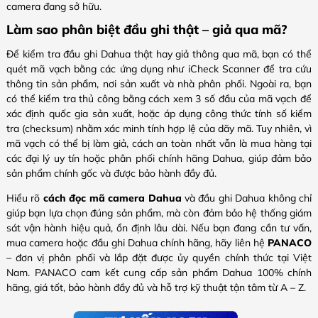
camera đang sở hữu.
Làm sao phân biệt đầu ghi thật – giả qua mã?
Để kiểm tra đầu ghi Dahua thật hay giả thông qua mã, bạn có thể
quét mã vạch bằng các ứng dụng như iCheck Scanner để tra cứu
thông tin sản phẩm, nơi sản xuất và nhà phân phối. Ngoài ra, bạn
có thể kiểm tra thủ công bằng cách xem 3 số đầu của mã vạch để
xác định quốc gia sản xuất, hoặc áp dụng công thức tính số kiểm
tra (checksum) nhằm xác minh tính hợp lệ của dãy mã. Tuy nhiên, vì
mã vạch có thể bị làm giả, cách an toàn nhất vẫn là mua hàng tại
các đại lý uy tín hoặc phân phối chính hãng Dahua, giúp đảm bảo
sản phẩm chính gốc và được bảo hành đầy đủ.
Hiểu rõ
cách đọc mã camera Dahua
và đầu ghi Dahua không chỉ
giúp bạn lựa chọn đúng sản phẩm, mà còn đảm bảo hệ thống giám
sát vận hành hiệu quả, ổn định lâu dài. Nếu bạn đang cần tư vấn,
mua camera hoặc đầu ghi Dahua chính hãng, hãy liên hệ
PANACO
– đơn vị phân phối và lắp đặt được ủy quyền chính thức tại Việt
Nam. PANACO cam kết cung cấp sản phẩm Dahua 100% chính
hãng, giá tốt, bảo hành đầy đủ và hỗ trợ kỹ thuật tận tâm từ A – Z.