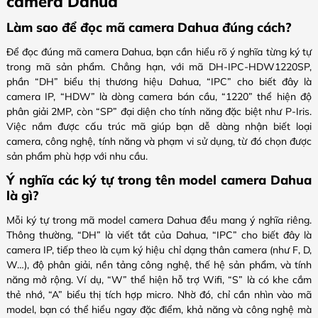
camera Dahua
Làm sao để đọc mã camera Dahua đúng cách?
Để đọc đúng mã camera Dahua, bạn cần hiểu rõ ý nghĩa từng ký tự
trong mã sản phẩm. Chẳng hạn, với mã DH-IPC-HDW1220SP,
phần “DH” biểu thị thương hiệu Dahua, “IPC” cho biết đây là
camera IP, “HDW” là dòng camera bán cầu, “1220” thể hiện độ
phân giải 2MP, còn “SP” đại diện cho tính năng đặc biệt như P-Iris.
Việc nắm được cấu trúc mã giúp bạn dễ dàng nhận biết loại
camera, công nghệ, tính năng và phạm vi sử dụng, từ đó chọn được
sản phẩm phù hợp với nhu cầu.
Ý nghĩa các ký tự trong tên model camera Dahua
là gì?
Mỗi ký tự trong mã model camera Dahua đều mang ý nghĩa riêng.
Thông thường, “DH” là viết tắt của Dahua, “IPC” cho biết đây là
camera IP, tiếp theo là cụm ký hiệu chỉ dạng thân camera (như F, D,
W…), độ phân giải, nền tảng công nghệ, thế hệ sản phẩm, và tính
năng mở rộng. Ví dụ, “W” thể hiện hỗ trợ Wifi, “S” là có khe cắm
thẻ nhớ, “A” biểu thị tích hợp micro. Nhờ đó, chỉ cần nhìn vào mã
model, bạn có thể hiểu ngay đặc điểm, khả năng và công nghệ mà