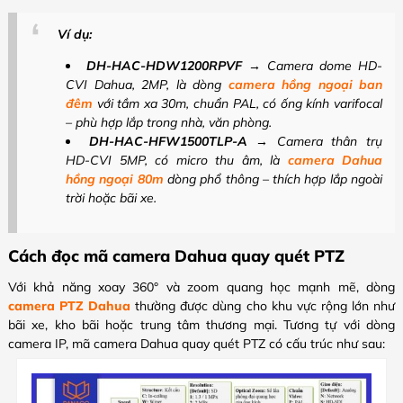
Ví dụ:
DH-HAC-HDW1200RPVF
→ Camera dome HD-
CVI Dahua, 2MP, là dòng
camera hồng ngoại ban
đêm
với tầm xa 30m, chuẩn PAL, có ống kính varifocal
– phù hợp lắp trong nhà, văn phòng.
DH-HAC-HFW1500TLP-A
→ Camera thân trụ
HD-CVI 5MP, có micro thu âm, là
camera Dahua
hồng ngoại 80m
dòng phổ thông – thích hợp lắp ngoài
trời hoặc bãi xe.
Cách đọc mã camera Dahua quay quét PTZ
Với khả năng xoay 360° và zoom quang học mạnh mẽ, dòng
camera PTZ Dahua
thường được dùng cho khu vực rộng lớn như
bãi xe, kho bãi hoặc trung tâm thương mại. Tương tự với dòng
camera IP, mã camera Dahua quay quét PTZ có cấu trúc như sau: