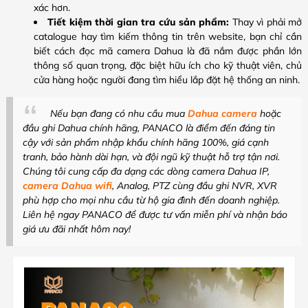
xác hơn.
Tiết kiệm thời gian tra cứu sản phẩm:
Thay vì phải mở
catalogue hay tìm kiếm thông tin trên website, bạn chỉ cần
biết cách đọc mã camera Dahua là đã nắm được phần lớn
thông số quan trọng, đặc biệt hữu ích cho kỹ thuật viên, chủ
cửa hàng hoặc người đang tìm hiểu lắp đặt hệ thống an ninh.
Nếu bạn đang có nhu cầu mua
Dahua camera
hoặc
đầu ghi Dahua chính hãng, PANACO là điểm đến đáng tin
cậy với sản phẩm nhập khẩu chính hãng 100%, giá cạnh
tranh, bảo hành dài hạn, và đội ngũ kỹ thuật hỗ trợ tận nơi.
Chúng tôi cung cấp đa dạng các dòng camera Dahua IP,
camera Dahua wifi
, Analog, PTZ cùng đầu ghi NVR, XVR
phù hợp cho mọi nhu cầu từ hộ gia đình đến doanh nghiệp.
Liên hệ ngay PANACO để được tư vấn miễn phí và nhận báo
giá ưu đãi nhất hôm nay!