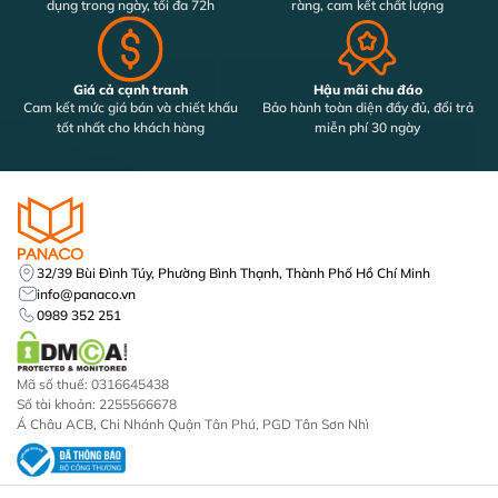
dụng trong ngày, tối đa 72h
ràng, cam kết chất lượng
Giá cả cạnh tranh
Hậu mãi chu đáo
Cam kết mức giá bán và chiết khấu
Bảo hành toàn diện đầy đủ, đổi trả
tốt nhất cho khách hàng
miễn phí 30 ngày
32/39 Bùi Đình Túy, Phường Bình Thạnh, Thành Phố Hồ Chí Minh
info@panaco.vn
0989 352 251
Mã số thuế: 0316645438
Số tài khoản: 2255566678
Á Châu ACB, Chi Nhánh Quận Tân Phú, PGD Tân Sơn Nhì