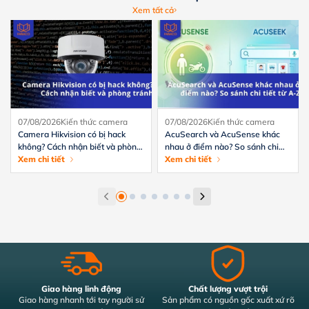
Xem tất cả
07/08/2026
Kiến thức camera
07/08/2026
Kiến thức camera
Camera Hikvision có bị hack
AcuSearch và AcuSense khác
không? Cách nhận biết và phòng
nhau ở điểm nào? So sánh chi
tránh hiệu quả
Xem chi tiết
tiết từ A-Z
Xem chi tiết
Giao hàng linh động
Chất lượng vượt trội
Giao hàng nhanh tới tay người sử
Sản phẩm có nguồn gốc xuất xứ rõ