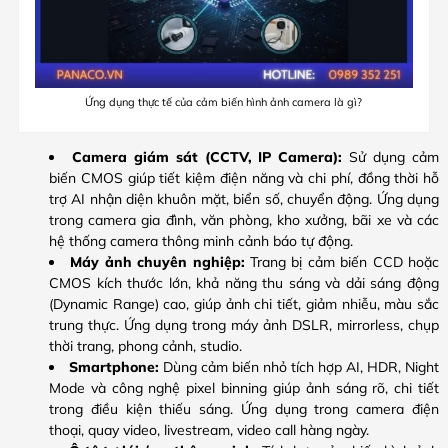
Ứng dụng thực tế của cảm biến hình ảnh camera là gì?
Camera giám sát (CCTV, IP Camera):
Sử dụng cảm
biến CMOS giúp tiết kiệm điện năng và chi phí, đồng thời hỗ
trợ AI nhận diện khuôn mặt, biển số, chuyển động. Ứng dụng
trong camera gia đình, văn phòng, kho xưởng, bãi xe và các
hệ thống camera thông minh cảnh báo tự động.
Máy ảnh chuyên nghiệp:
Trang bị cảm biến CCD hoặc
CMOS kích thước lớn, khả năng thu sáng và dải sáng động
(Dynamic Range) cao, giúp ảnh chi tiết, giảm nhiễu, màu sắc
trung thực. Ứng dụng trong máy ảnh DSLR, mirrorless, chụp
thời trang, phong cảnh, studio.
Smartphone:
Dùng cảm biến nhỏ tích hợp AI, HDR, Night
Mode và công nghệ pixel binning giúp ảnh sáng rõ, chi tiết
trong điều kiện thiếu sáng. Ứng dụng trong camera điện
thoại, quay video, livestream, video call hàng ngày.