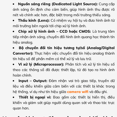
Nguồn sáng riêng (Dedicated Light Source):
Cung cấp
ánh sáng ổn định cho cảm biến, giúp hình ảnh thu được rõ
nét và chính xác hơn, đặc biệt trong môi trường thiếu sáng.
Thấu kính (Lens):
Có nhiệm vụ hội tụ và đưa hình ảnh từ
môi trường bên ngoài tới chip xử lý hình ảnh.
Chip xử lý hình ảnh – CCD hoặc CMOS:
Là trung tâm
tiếp nhận ánh sáng, chuyển đổi hình ảnh quang học thành tín
hiệu analog.
Bộ chuyển đổi tín hiệu tương tự/số (Analog/Digital
Converter):
Thực hiện việc chuyển đổi tín hiệu analog thành
tín hiệu số để phần mềm có thể xử lý và lưu trữ.
Vi xử lý (Microprocessor):
Phân tích và xử lý tín hiệu số
theo các thông số đã được thiết lập, từ đó tạo ra hình ảnh
hoàn chỉnh.
Input – Output:
Đảm nhận vai trò giao tiếp, truyền dữ
liệu và điều khiển giữa cảm biến với các thiết bị khác trong
hệ thống, ví dụ như tín hiệu giữa
camera wifi
và đầu ghi.
Thiết bị ngoại vi:
Bao gồm các thiết bị hiển thị, điều
khiển và giám sát giúp người dùng quan sát và thao tác trực
quan hơn.