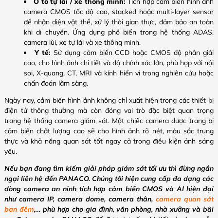
Ô tô tự lái / xe thông minh:
Tích hợp cảm biến hình ảnh
camera CMOS tốc độ cao, stacked hoặc multi-layer sensor
để nhận diện vật thể, xử lý thời gian thực, đảm bảo an toàn
khi di chuyển. Ứng dụng phổ biến trong hệ thống ADAS,
camera lùi, xe tự lái và xe thông minh.
Y tế:
Sử dụng cảm biến CCD hoặc CMOS độ phân giải
cao, cho hình ảnh chi tiết và độ chính xác lớn, phù hợp với nội
soi, X-quang, CT, MRI và kính hiển vi trong nghiên cứu hoặc
chẩn đoán lâm sàng.
Ngày nay, cảm biến hình ảnh không chỉ xuất hiện trong các thiết bị
điện tử thông thường mà còn đóng vai trò đặc biệt quan trọng
trong hệ thống camera giám sát. Một chiếc camera được trang bị
cảm biến chất lượng cao sẽ cho hình ảnh rõ nét, màu sắc trung
thực và khả năng quan sát tốt ngay cả trong điều kiện ánh sáng
yếu.
Nếu bạn đang tìm kiếm giải pháp giám sát tối ưu thì đừng ngần
ngại liên hệ đến PANACO. Chúng tôi hiện cung cấp đa dạng các
dòng camera an ninh tích hợp cảm biến CMOS và AI hiện đại
như camera IP, camera dome, camera thân,
camera quan sát
ban đêm
,… phù hợp cho gia đình, văn phòng, nhà xưởng và bãi