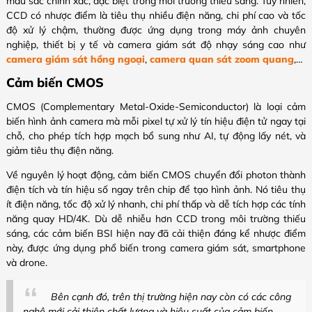
màu sắc chính xác, đặc biệt trong môi trường thiếu sáng. Tuy nhiên,
CCD có nhược điểm là tiêu thụ nhiều điện năng, chi phí cao và tốc
độ xử lý chậm, thường được ứng dụng trong máy ảnh chuyên
nghiệp, thiết bị y tế và camera giám sát độ nhạy sáng cao như
camera giám sát hồng ngoại
,
camera quan sát zoom quang
,…
Cảm biến CMOS
CMOS (Complementary Metal-Oxide-Semiconductor) là loại cảm
biến hình ảnh camera mà mỗi pixel tự xử lý tín hiệu điện tử ngay tại
chỗ, cho phép tích hợp mạch bổ sung như AI, tự động lấy nét, và
giảm tiêu thụ điện năng.
Về nguyên lý hoạt động, cảm biến CMOS chuyển đổi photon thành
điện tích và tín hiệu số ngay trên chip để tạo hình ảnh. Nó tiêu thụ
ít điện năng, tốc độ xử lý nhanh, chi phí thấp và dễ tích hợp các tính
năng quay HD/4K. Dù dễ nhiễu hơn CCD trong môi trường thiếu
sáng, các cảm biến BSI hiện nay đã cải thiện đáng kể nhược điểm
này, được ứng dụng phổ biến trong camera giám sát, smartphone
và drone.
Bên cạnh đó, trên thị trường hiện nay còn có các công
nghệ mới cải thiện chất lượng và hiệu suất của cảm biến