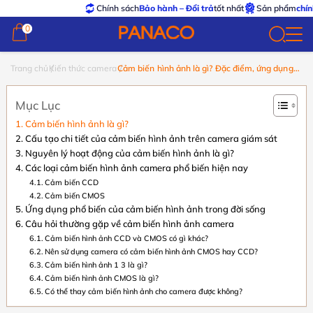
Chính sách
Bảo hành – Đổi trả
tốt nhất
Sản phẩm
chính hãng 
0
0
Trang chủ
Kiến thức camera
Cảm biến hình ảnh là gì? Đặc điểm, ứng dụng
và ảnh hướng đến camera an ninh
Mục Lục
Cảm biến hình ảnh là gì?
Cấu tạo chi tiết của cảm biến hình ảnh trên camera giám sát
Nguyên lý hoạt động của cảm biến hình ảnh là gì?
Các loại cảm biến hình ảnh camera phổ biến hiện nay
Cảm biến CCD
Cảm biến CMOS
Ứng dụng phổ biến của cảm biến hình ảnh trong đời sống
Câu hỏi thường gặp về cảm biến hình ảnh camera
Cảm biến hình ảnh CCD và CMOS có gì khác?
Nên sử dụng camera có cảm biến hình ảnh CMOS hay CCD?
Cảm biến hình ảnh 1 3 là gì?
Cảm biến hình ảnh CMOS là gì?
Có thể thay cảm biến hình ảnh cho camera được không?