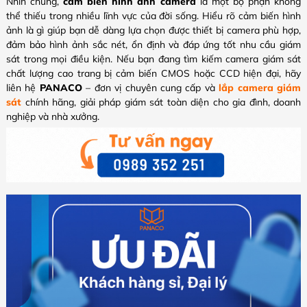
Nhìn chung,
cảm biến hình ảnh camera
là một bộ phận không
thể thiếu trong nhiều lĩnh vực của đời sống. Hiểu rõ cảm biến hình
ảnh là gì giúp bạn dễ dàng lựa chọn được thiết bị camera phù hợp,
đảm bảo hình ảnh sắc nét, ổn định và đáp ứng tốt nhu cầu giám
sát trong mọi điều kiện. Nếu bạn đang tìm kiếm camera giám sát
chất lượng cao trang bị cảm biến CMOS hoặc CCD hiện đại, hãy
liên hệ
PANACO
– đơn vị chuyên cung cấp và
lắp camera giám
sát
chính hãng, giải pháp giám sát toàn diện cho gia đình, doanh
nghiệp và nhà xưởng.