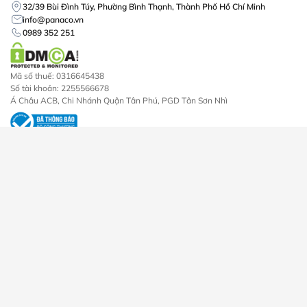
32/39 Bùi Đình Túy, Phường Bình Thạnh, Thành Phố Hồ Chí Minh
info@panaco.vn
0989 352 251
Mã số thuế: 0316645438
Số tài khoản: 2255566678
Á Châu ACB, Chi Nhánh Quận Tân Phú, PGD Tân Sơn Nhì
Dịch vụ
Sản phẩm
Lắp đặt camera
Camera An Ninh
Lắp đặt khóa vân tay
Đầu Ghi Hình Camera
Lắp đặt máy chấm công
Khóa Cửa Điện Tử
Thi công mạng lan internet
Máy Chấm Công
Lắp đặt chuông cửa
Trọn Bộ Camera
Lắp đặt chuông chống trộm
Chuông Cửa
Máy Bộ Đàm
Về chúng tôi
Chính sách
Về chúng tôi
Chính sách bảo mật
Công trình
Chính sách mua hàng
Tin tức
Chính sách đổi trả bảo hành
Liên hệ
Chính sách giao hàng