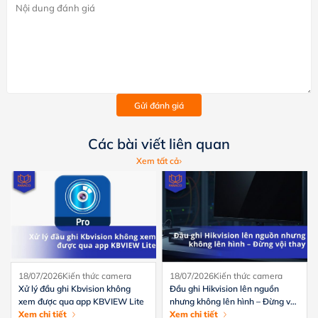
Gửi đánh giá
Các bài viết liên quan
Xem tất cả
18/07/2026
Kiến thức camera
18/07/2026
Kiến thức camera
Xử lý đầu ghi Kbvision không
Đầu ghi Hikvision lên nguồn
xem được qua app KBVIEW Lite
nhưng không lên hình – Đừng vội
Xem chi tiết
thay
Xem chi tiết