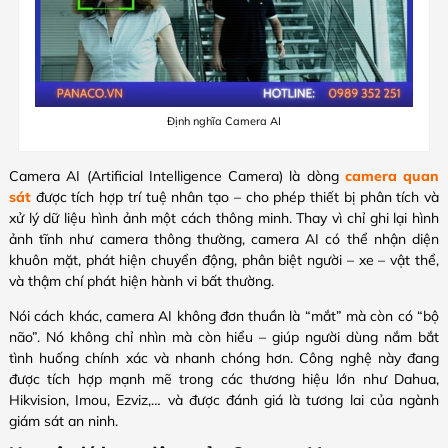
Định nghĩa Camera AI
Camera AI (Artificial Intelligence Camera) là dòng
camera quan
sát
được tích hợp trí tuệ nhân tạo – cho phép thiết bị phân tích và
xử lý dữ liệu hình ảnh một cách thông minh. Thay vì chỉ ghi lại hình
ảnh tĩnh như camera thông thường, camera AI có thể nhận diện
khuôn mặt, phát hiện chuyển động, phân biệt người – xe – vật thể,
và thậm chí phát hiện hành vi bất thường.
Nói cách khác, camera AI không đơn thuần là “mắt” mà còn có “bộ
não”. Nó không chỉ nhìn mà còn hiểu – giúp người dùng nắm bắt
tình huống chính xác và nhanh chóng hơn. Công nghệ này đang
được tích hợp mạnh mẽ trong các thương hiệu lớn như Dahua,
Hikvision, Imou, Ezviz,… và được đánh giá là tương lai của ngành
giám sát an ninh.