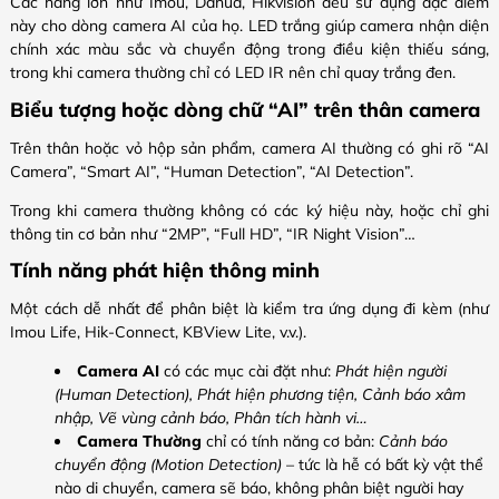
Các hãng lớn như Imou, Dahua, Hikvision đều sử dụng đặc điểm
này cho dòng camera AI của họ. LED trắng giúp camera nhận diện
chính xác màu sắc và chuyển động trong điều kiện thiếu sáng,
trong khi camera thường chỉ có LED IR nên chỉ quay trắng đen.
Biểu tượng hoặc dòng chữ “AI” trên thân camera
Trên thân hoặc vỏ hộp sản phẩm, camera AI thường có ghi rõ
“AI
Camera”, “Smart AI”, “Human Detection”, “AI Detection”
.
Trong khi camera thường không có các ký hiệu này, hoặc chỉ ghi
thông tin cơ bản như “2MP”, “Full HD”, “IR Night Vision”…
Tính năng phát hiện thông minh
Một cách dễ nhất để phân biệt là kiểm tra ứng dụng đi kèm (như
Imou Life, Hik-Connect, KBView Lite, v.v.).
Camera AI
có các mục cài đặt như:
Phát hiện người
(Human Detection), Phát hiện phương tiện, Cảnh báo xâm
nhập, Vẽ vùng cảnh báo, Phân tích hành vi…
Camera Thường
chỉ có tính năng cơ bản:
Cảnh báo
chuyển động (Motion Detection)
– tức là hễ có bất kỳ vật thể
nào di chuyển, camera sẽ báo, không phân biệt người hay