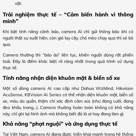
vật.
Trải nghiệm thực tế – “Cảm biến hành vi thông
minh”
Khi bật tính năng cảnh báo, camera AI chỉ gửi thông báo khi có
người thật sự xuất hiện, còn gió lay cây, chó mèo chạy qua thì sẽ bỏ
qua.
Camera thường thì “báo ảo” liên tục, khiến người dùng rất phiền
toái. Đây là điểm khác biệt rõ ràng nhất trong quá trình sử dụng
thực tế.
Tính năng nhận diện khuôn mặt & biển số xe
Một số dòng camera AI cao cấp như Dahua WizMind, Hikvision
AcuSense, KBVision AI Series có thể nhận diện khuôn mặt, biển số
xe, màu áo quần, thậm chí xác định cảm xúc (như đang cười, đang
đeo khẩu trang…). Camera thường hoàn toàn không có khả năng
này, chỉ ghi lại hình ảnh mà không biết đó là ai hay đang làm gì.
Khả năng “phạt nguội” và ứng dụng thực tế
Tại Việt Nam, camera AI đang được triển khai mạnh trong hệ thống