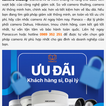
vượt bậc của công nghệ giám sát. So với camera thường, camera
AI thông minh hơn, chính xác hơn và tiết kiệm hơn về lâu dài.
Nếu
bạn đang tìm giải pháp giám sát thông minh, an toàn và tối ưu chi
phí, hãy cân nhắc camera AI ngay hôm nay. Panaco – đại lý phân
phối camera Dahua, Hikvision, Imou chính hãng, cam kết giá tốt
nhất, tư vấn tận tâm và bảo hành toàn quốc. Liên hệ ngay
Panaco.vn hoặc hotline
0989 352 251
để được tư vấn chọn giải
pháp camera AI phù hợp nhất cho gia đình và doanh nghiệp của
bạn.