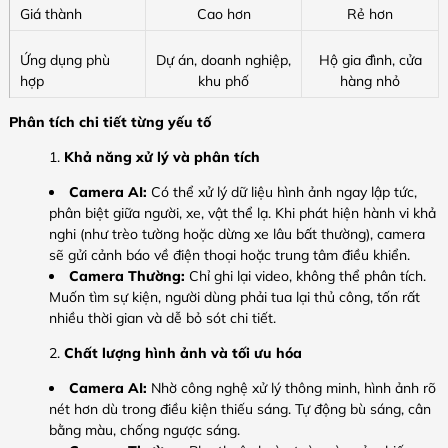
Giá thành
Cao hơn
Rẻ hơn
Ứng dụng phù
Dự án, doanh nghiệp,
Hộ gia đình, cửa
hợp
khu phố
hàng nhỏ
Phân tích chi tiết từng yếu tố
Khả năng xử lý và phân tích
Camera AI:
Có thể xử lý dữ liệu hình ảnh ngay lập tức,
phân biệt giữa người, xe, vật thể lạ. Khi phát hiện hành vi khả
nghi (như trèo tường hoặc dừng xe lâu bất thường), camera
sẽ gửi cảnh báo về điện thoại hoặc trung tâm điều khiển.
Camera Thường:
Chỉ ghi lại video, không thể phân tích.
Muốn tìm sự kiện, người dùng phải tua lại thủ công, tốn rất
nhiều thời gian và dễ bỏ sót chi tiết.
Chất lượng hình ảnh và tối ưu hóa
Camera AI:
Nhờ công nghệ xử lý thông minh, hình ảnh rõ
nét hơn dù trong điều kiện thiếu sáng. Tự động bù sáng, cân
bằng màu, chống ngược sáng.