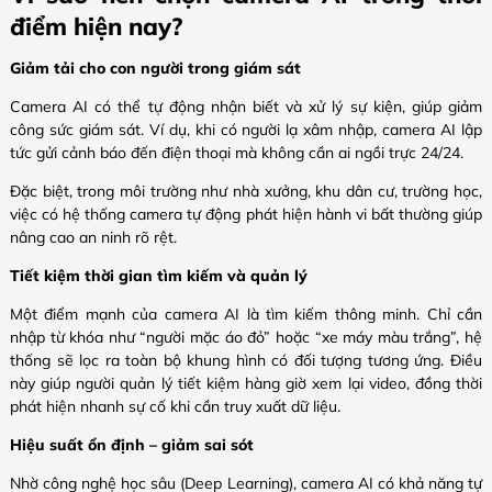
điểm hiện nay?
Giảm tải cho con người trong giám sát
Camera AI có thể tự động nhận biết và xử lý sự kiện, giúp giảm
công sức giám sát. Ví dụ, khi có người lạ xâm nhập, camera AI lập
tức gửi cảnh báo đến điện thoại mà không cần ai ngồi trực 24/24.
Đặc biệt, trong môi trường như nhà xưởng, khu dân cư, trường học,
việc có hệ thống camera tự động phát hiện hành vi bất thường giúp
nâng cao an ninh rõ rệt.
Tiết kiệm thời gian tìm kiếm và quản lý
Một điểm mạnh của camera AI là tìm kiếm thông minh. Chỉ cần
nhập từ khóa như “người mặc áo đỏ” hoặc “xe máy màu trắng”, hệ
thống sẽ lọc ra toàn bộ khung hình có đối tượng tương ứng. Điều
này giúp người quản lý tiết kiệm hàng giờ xem lại video, đồng thời
phát hiện nhanh sự cố khi cần truy xuất dữ liệu.
Hiệu suất ổn định – giảm sai sót
Nhờ công nghệ học sâu (Deep Learning), camera AI có khả năng tự