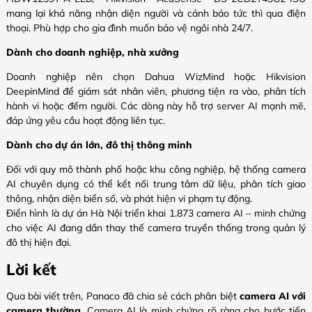
mang lại khả năng nhận diện người và cảnh báo tức thì qua điện
thoại. Phù hợp cho gia đình muốn bảo vệ ngôi nhà 24/7.
Dành cho doanh nghiệp, nhà xưởng
Doanh nghiệp nên chọn Dahua WizMind hoặc Hikvision
DeepinMind để giám sát nhân viên, phương tiện ra vào, phân tích
hành vi hoặc đếm người. Các dòng này hỗ trợ server AI mạnh mẽ,
đáp ứng yêu cầu hoạt động liên tục.
Dành cho dự án lớn, đô thị thông minh
Đối với quy mô thành phố hoặc khu công nghiệp, hệ thống camera
AI chuyên dụng có thể kết nối trung tâm dữ liệu, phân tích giao
thông, nhận diện biển số, và phát hiện vi phạm tự động.
Điển hình là dự án Hà Nội triển khai 1.873 camera AI – minh chứng
cho việc AI đang dần thay thế camera truyền thống trong quản lý
đô thị hiện đại.
Lời kết
Qua bài viết trên, Panaco đã chia sẻ cách phân biệt
camera AI với
camera thường
. Camera AI là minh chứng rõ ràng cho bước tiến