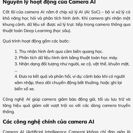
Nguyên lý hoạt động của Camera AI
Cốt lõi của camera AI nằm ở chip xử lý AI (AI SoC) – bộ vi xử lý có
khả năng học hỏi và phân tích hình ảnh. Khi camera ghi nhận một
khung cảnh, dữ liệu sẽ được xử lý trực tiếp trong camera thông qua
thuật toán Deep Learning (học sâu).
Quá trình hoạt động gồm các bước:
Thu nhận hình ảnh qua cảm biến quang học.
Phân tích dữ liệu hình ảnh bằng thuật toán học máy.
Nhận dạng đối tượng như người, xe cộ, vật thể, khuôn mặt,
…
Đưa ra kết quả và phản hồi, ví dụ: cảnh báo khi có người
xâm nhập, theo dõi chuyển động bất thường, hoặc ghi lại
biển số xe.
Công nghệ AI giúp camera giảm báo động giả, tối ưu lưu trữ và
tăng hiệu quả giám sát vượt trội so với các dòng camera truyền
thống.
Các công nghệ chính của camera AI
Camera AI (Artificial Intelligence Camera) không chỉ đơn giản là