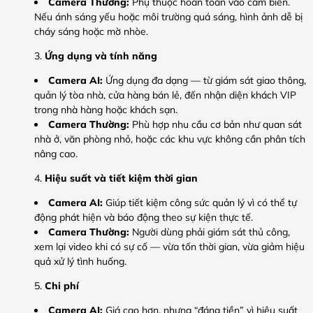
Camera Thường:
Phụ thuộc hoàn toàn vào cảm biến.
Nếu ánh sáng yếu hoặc môi trường quá sáng, hình ảnh dễ bị
cháy sáng hoặc mờ nhòe.
Ứng dụng và tính năng
Camera AI:
Ứng dụng đa dạng — từ giám sát giao thông,
quản lý tòa nhà, cửa hàng bán lẻ, đến nhận diện khách VIP
trong nhà hàng hoặc khách sạn.
Camera Thường:
Phù hợp nhu cầu cơ bản như quan sát
nhà ở, văn phòng nhỏ, hoặc các khu vực không cần phân tích
nâng cao.
Hiệu suất và tiết kiệm thời gian
Camera AI:
Giúp tiết kiệm công sức quản lý vì có thể
tự
động phát hiện và báo động theo sự kiện thực tế
.
Camera Thường:
Người dùng phải giám sát thủ công,
xem lại video khi có sự cố — vừa tốn thời gian, vừa giảm hiệu
quả xử lý tình huống.
Chi phí
Camera AI:
Giá cao hơn, nhưng “đáng tiền” vì hiệu suất