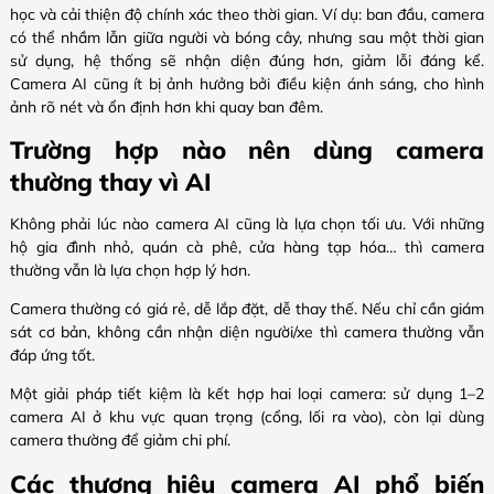
học và cải thiện độ chính xác theo thời gian. Ví dụ: ban đầu, camera
có thể nhầm lẫn giữa người và bóng cây, nhưng sau một thời gian
sử dụng, hệ thống sẽ nhận diện đúng hơn, giảm lỗi đáng kể.
Camera AI cũng ít bị ảnh hưởng bởi điều kiện ánh sáng, cho hình
ảnh rõ nét và ổn định hơn khi quay ban đêm.
Trường hợp nào nên dùng camera
thường thay vì AI
Không phải lúc nào camera AI cũng là lựa chọn tối ưu. Với những
hộ gia đình nhỏ, quán cà phê, cửa hàng tạp hóa… thì camera
thường vẫn là lựa chọn hợp lý hơn.
Camera thường có giá rẻ, dễ lắp đặt, dễ thay thế. Nếu chỉ cần giám
sát cơ bản, không cần nhận diện người/xe thì camera thường vẫn
đáp ứng tốt.
Một giải pháp tiết kiệm là kết hợp hai loại camera: sử dụng 1–2
camera AI ở khu vực quan trọng (cổng, lối ra vào), còn lại dùng
camera thường để giảm chi phí.
Các thương hiệu camera AI phổ biến