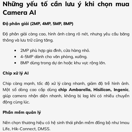
Những yếu tố cần lưu ý khi chọn mua
Camera AI
Độ phân giải (2MP, 4MP, 5MP, 8MP)
Độ phân giải càng cao, hình ảnh càng rõ nét, nhưng yêu cầu băng
thông và lưu trữ cũng tăng.
2MP phù hợp gia đình, cửa hàng nhỏ.
4–5MP dành cho văn phòng, xưởng.
8MP dùng trong dự án hoặc khu vực rộng lớn.
Chip xử lý AI
Chip càng mạnh, tốc độ xử lý càng nhanh, giảm độ trễ hình ảnh.
Một số dòng cao cấp dùng
chip Ambarella, Hisilicon, Ingenic
,
giúp camera nhận diện nhanh, không bị lag khi có nhiều chuyển
động cùng lúc.
Phần mềm quản lý
Nên chọn thương hiệu có hệ sinh thái phần mềm đồng bộ như
Imou
Life, Hik-Connect, DMSS
.