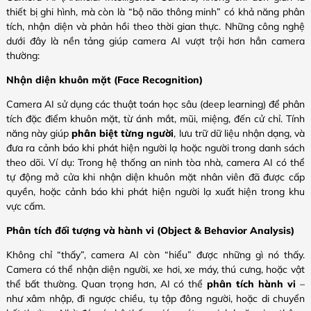
thiết bị ghi hình, mà còn là “bộ não thông minh” có khả năng phân
tích, nhận diện và phản hồi theo thời gian thực. Những công nghệ
dưới đây là nền tảng giúp camera AI vượt trội hơn hẳn camera
thường:
Nhận diện khuôn mặt (Face Recognition)
Camera AI sử dụng các thuật toán học sâu (deep learning) để phân
tích đặc điểm khuôn mặt, từ ánh mắt, mũi, miệng, đến cử chỉ. Tính
năng này giúp
phân biệt từng người
, lưu trữ dữ liệu nhận dạng, và
đưa ra cảnh báo khi phát hiện người lạ hoặc người trong danh sách
theo dõi.
Ví dụ: Trong hệ thống an ninh tòa nhà, camera AI có thể
tự động mở cửa khi nhận diện khuôn mặt nhân viên đã được cấp
quyền, hoặc cảnh báo khi phát hiện người lạ xuất hiện trong khu
vực cấm.
Phân tích đối tượng và hành vi (Object & Behavior Analysis)
Không chỉ “thấy”, camera AI còn “hiểu” được những gì nó thấy.
Camera có thể nhận diện người, xe hơi, xe máy, thú cưng, hoặc vật
thể bất thường. Quan trọng hơn, AI có thể
phân tích hành vi
–
như xâm nhập, đi ngược chiều, tụ tập đông người, hoặc di chuyển