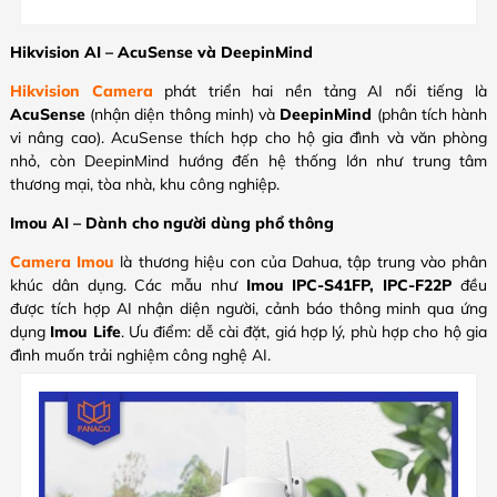
Hikvision AI – AcuSense và DeepinMind
Hikvision Camera
phát triển hai nền tảng AI nổi tiếng là
AcuSense
(nhận diện thông minh) và
DeepinMind
(phân tích hành
vi nâng cao). AcuSense thích hợp cho hộ gia đình và văn phòng
nhỏ, còn DeepinMind hướng đến hệ thống lớn như trung tâm
thương mại, tòa nhà, khu công nghiệp.
Imou AI – Dành cho người dùng phổ thông
Camera Imou
là thương hiệu con của Dahua, tập trung vào phân
khúc dân dụng. Các mẫu như
Imou IPC-S41FP, IPC-F22P
đều
được tích hợp AI nhận diện người, cảnh báo thông minh qua ứng
dụng
Imou Life
. Ưu điểm: dễ cài đặt, giá hợp lý, phù hợp cho hộ gia
đình muốn trải nghiệm công nghệ AI.