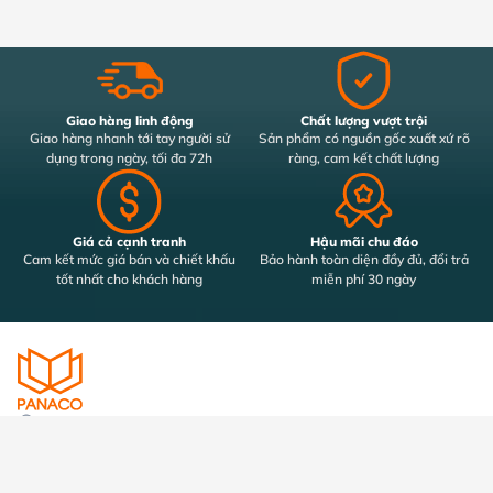
Giao hàng linh động
Chất lượng vượt trội
Giao hàng nhanh tới tay người sử
Sản phẩm có nguồn gốc xuất xứ rõ
dụng trong ngày, tối đa 72h
ràng, cam kết chất lượng
Giá cả cạnh tranh
Hậu mãi chu đáo
Cam kết mức giá bán và chiết khấu
Bảo hành toàn diện đầy đủ, đổi trả
tốt nhất cho khách hàng
miễn phí 30 ngày
32/39 Bùi Đình Túy, Phường Bình Thạnh, Thành Phố Hồ Chí Minh
info@panaco.vn
0989 352 251