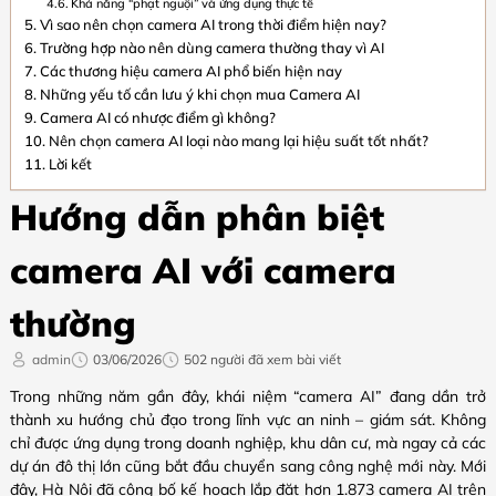
Khả năng “phạt nguội” và ứng dụng thực tế
Vì sao nên chọn camera AI trong thời điểm hiện nay?
Trường hợp nào nên dùng camera thường thay vì AI
Các thương hiệu camera AI phổ biến hiện nay
Những yếu tố cần lưu ý khi chọn mua Camera AI
Camera AI có nhược điểm gì không?
Nên chọn camera AI loại nào mang lại hiệu suất tốt nhất?
Lời kết
Hướng dẫn phân biệt
camera AI với camera
thường
admin
03/06/2026
502 người đã xem bài viết
Trong những năm gần đây, khái niệm “camera AI” đang dần trở
thành xu hướng chủ đạo trong lĩnh vực an ninh – giám sát. Không
chỉ được ứng dụng trong doanh nghiệp, khu dân cư, mà ngay cả các
dự án đô thị lớn cũng bắt đầu chuyển sang công nghệ mới này. Mới
đây, Hà Nội đã công bố kế hoạch lắp đặt hơn 1.873 camera AI trên