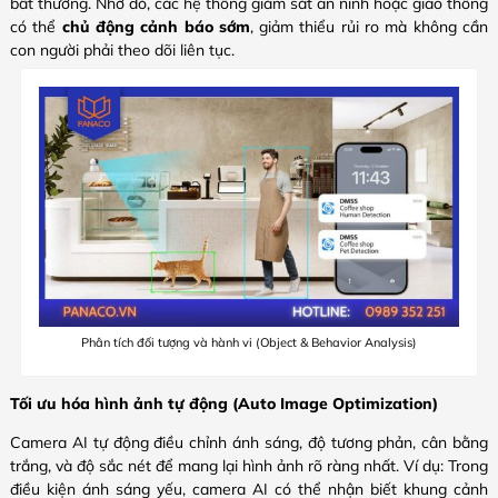
bất thường. Nhờ đó, các hệ thống giám sát an ninh hoặc giao thông
có thể
chủ động cảnh báo sớm
, giảm thiểu rủi ro mà không cần
con người phải theo dõi liên tục.
Phân tích đối tượng và hành vi (Object & Behavior Analysis)
Tối ưu hóa hình ảnh tự động (Auto Image Optimization)
Camera AI tự động điều chỉnh ánh sáng, độ tương phản, cân bằng
trắng, và độ sắc nét để mang lại hình ảnh rõ ràng nhất. Ví dụ: Trong
điều kiện ánh sáng yếu, camera AI có thể
nhận biết khung cảnh