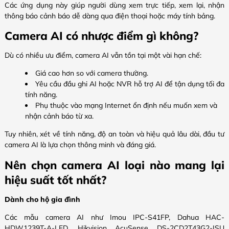
Các ứng dụng này giúp người dùng
xem trực tiếp, xem lại, nhận
thông báo cảnh báo
dễ dàng qua điện thoại hoặc máy tính bảng.
Camera AI có nhược điểm gì không?
Dù có nhiều ưu điểm, camera AI vẫn tồn tại một vài hạn chế:
Giá cao hơn so với camera thường.
Yêu cầu đầu ghi AI hoặc NVR hỗ trợ AI để tận dụng tối đa
tính năng.
Phụ thuộc vào mạng Internet ổn định nếu muốn xem và
nhận cảnh báo từ xa.
Tuy nhiên, xét về tính năng, độ an toàn và hiệu quả lâu dài, đầu tư
camera AI là lựa chọn thông minh và đáng giá.
Nên chọn camera AI loại nào mang lại
hiệu suất tốt nhất?
Dành cho hộ gia đình
Các mẫu camera AI như Imou IPC-S41FP, Dahua HAC-
HDW1239T-A-LED, Hikvision AcuSense DS-2CD2T43G2-ISU