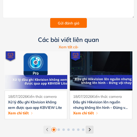
Gửi đánh giá
Các bài viết liên quan
Xem tất cả
18/07/2026
Kiến thức camera
18/07/2026
Kiến thức camera
Xử lý đầu ghi Kbvision không
Đầu ghi Hikvision lên nguồn
xem được qua app KBVIEW Lite
nhưng không lên hình – Đừng vội
Xem chi tiết
thay
Xem chi tiết