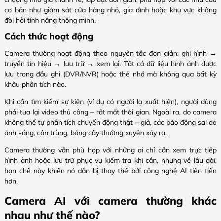
cơ bản như giám sát cửa hàng nhỏ, gia đình hoặc khu vực không
đòi hỏi tính năng thông minh.
Cách thức hoạt động
Camera thường hoạt động theo nguyên tắc đơn giản: ghi hình →
truyền tín hiệu → lưu trữ → xem lại. Tất cả dữ liệu hình ảnh được
lưu trong đầu ghi (DVR/NVR) hoặc thẻ nhớ mà không qua bất kỳ
khâu phân tích nào.
Khi cần tìm kiếm sự kiện (ví dụ có người lạ xuất hiện), người dùng
phải tua lại video thủ công – rất mất thời gian. Ngoài ra, do camera
không thể tự phân tích chuyển động thật – giả, các báo động sai do
ánh sáng, côn trùng, bóng cây thường xuyên xảy ra.
Camera thường vẫn phù hợp với những ai chỉ cần xem trực tiếp
hình ảnh hoặc lưu trữ phục vụ kiểm tra khi cần, nhưng về lâu dài,
hạn chế này khiến nó dần bị thay thế bởi công nghệ AI tiên tiến
hơn.
Camera AI với camera thường khác
nhau như thế nào?