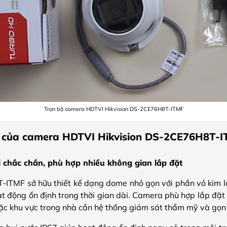
Trọn bộ camera HDTVI Hikvision DS-2CE76H8T-ITMF
t của camera HDTVI Hikvision DS-2CE76H8T-
i chắc chắn, phù hợp nhiều không gian lắp đặt
ITMF sở hữu thiết kế dạng dome nhỏ gọn với phần vỏ kim l
 động ổn định trong thời gian dài. Camera phù hợp lắp đặt 
ặc khu vực trong nhà cần hệ thống giám sát thẩm mỹ và gọn