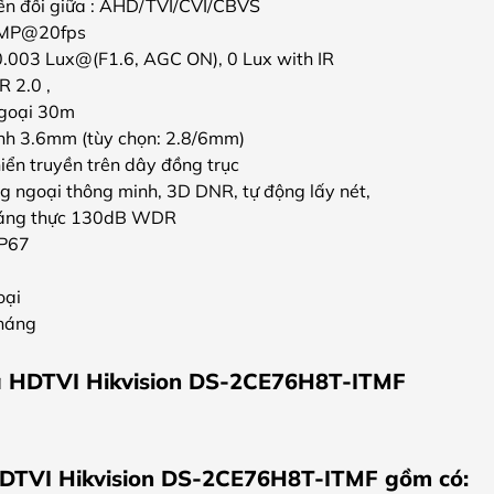
n đổi giữa : AHD/TVI/CVI/CBVS
5MP@20fps
.003 Lux@(F1.6, AGC ON), 0 Lux with IR
R 2.0 ,
goại 30m
ịnh 3.6mm (tùy chọn: 2.8/6mm)
hiển truyền trên dây đồng trục
 ngoại thông minh, 3D DNR, tự động lấy nét,
sáng thực 130dB WDR
IP67
oại
tháng
a HDTVI Hikvision DS-2CE76H8T-ITMF
DTVI Hikvision DS-2CE76H8T-ITMF gồm có: