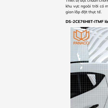
Thiết bị đạt chuẩn chố
khu vực ngoài trời có 
gian lắp đặt thực tế.
DS-2CE76H8T-ITMF là 