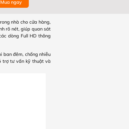
Mua ngay
rong nhà cho cửa hàng,
h rõ nét, giúp quan sát
các dòng Full HD thông
i ban đêm, chống nhiễu
 trợ tư vấn kỹ thuật và