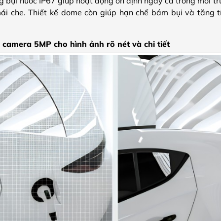
ng bụi nước IP67 giúp hoạt động ổn định ngay cả trong môi t
mái che. Thiết kế dome còn giúp hạn chế bám bụi và tăng 
camera 5MP cho hình ảnh rõ nét và chi tiết