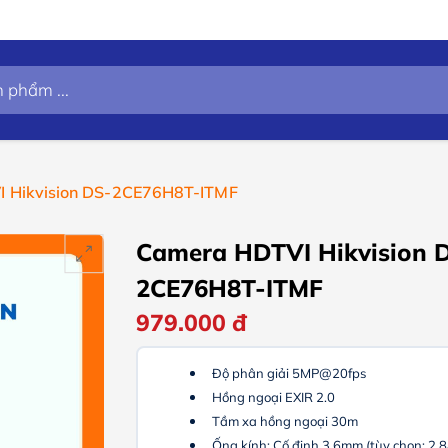
 Hikvision DS-2CE76H8T-ITMF
Camera HDTVI Hikvision 
2CE76H8T-ITMF
979.000
đ
Độ phân giải 5MP@20fps
Hồng ngoại EXIR 2.0
Tầm xa hồng ngoại 30m
Ống kính: Cố định 3.6mm (tùy chọn: 2.