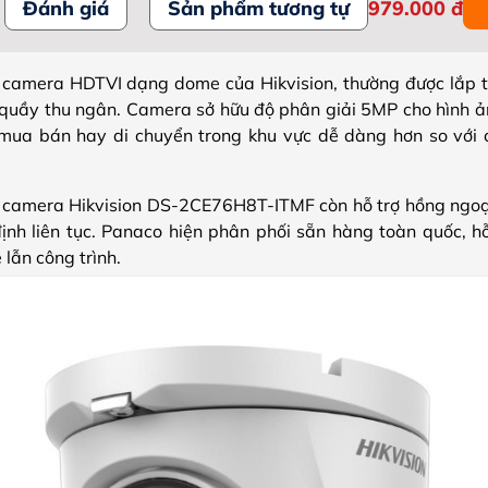
Đánh giá
Sản phẩm tương tự
979.000
đ
amera HDTVI dạng dome của Hikvision, thường được lắp t
quầy thu ngân. Camera sở hữu độ phân giải 5MP cho hình ản
mua bán hay di chuyển trong khu vực dễ dàng hơn so với 
, camera Hikvision DS-2CE76H8T-ITMF còn hỗ trợ hồng ngoạ
ịnh liên tục. Panaco hiện phân phối sẵn hàng toàn quốc, hỗ
 lẫn công trình.