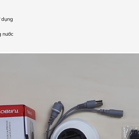
ử dụng
g nước