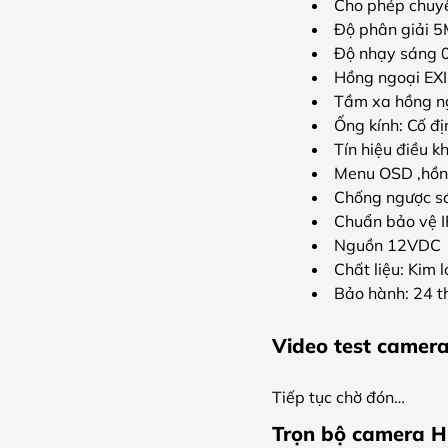
Cho phép chuyể
Độ phân giải 
Độ nhạy sáng 0
Hồng ngoại EXI
Tầm xa hồng n
Ống kính: Cố đ
Tín hiệu điều k
Menu OSD ,hồng
Chống ngược 
Chuẩn bảo vệ 
Nguồn 12VDC
Chất liệu: Kim l
Bảo hành: 24 
Video test camer
Tiếp tục chờ đón…
Trọn bộ camera H