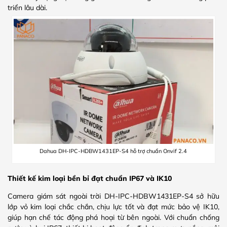
triển lâu dài.
Dahua DH-IPC-HDBW1431EP-S4 hỗ trợ chuẩn Onvif 2.4
Thiết kế kim loại bền bỉ đạt chuẩn IP67 và IK10
Camera giám sát ngoài trời DH-IPC-HDBW1431EP-S4 sở hữu
lớp vỏ kim loại chắc chắn, chịu lực tốt và đạt mức bảo vệ IK10,
giúp hạn chế tác động phá hoại từ bên ngoài. Với chuẩn chống