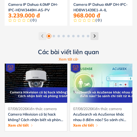
Camera IP Dahua 4.0MP DH-
Camera IP Dahua 4MP DH-IPC-
IPC-HDW3449H-AS-PV
HDBW1439E1-A-IL
3.239.000
đ
968.000
đ
( 0 )
( 0 )
Các bài viết liên quan
Xem tất cả
07/08/2026
Kiến thức camera
07/08/2026
Kiến thức camera
Camera Hikvision có bị hack
AcuSearch và AcuSense khác
không? Cách nhận biết và phòng
nhau ở điểm nào? So sánh chi
tránh hiệu quả
Xem chi tiết
tiết từ A-Z
Xem chi tiết