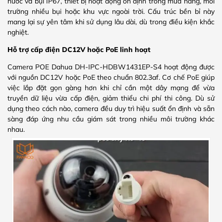
nước và bụi IP67, thiết bị hoạt động ổn định trong mưa nắng, môi
trường nhiều bụi hoặc khu vực ngoài trời. Cấu trúc bền bỉ này
mang lại sự yên tâm khi sử dụng lâu dài, dù trong điều kiện khắc
nghiệt.
Hỗ trợ cấp điện DC12V hoặc PoE linh hoạt
Camera POE Dahua DH-IPC-HDBW1431EP-S4 hoạt động được
với nguồn DC12V hoặc PoE theo chuẩn 802.3af. Cơ chế PoE giúp
việc lắp đặt gọn gàng hơn khi chỉ cần một dây mạng để vừa
truyền dữ liệu vừa cấp điện, giảm thiểu chi phí thi công. Dù sử
dụng theo cách nào, camera đều duy trì hiệu suất ổn định và sẵn
sàng đáp ứng nhu cầu giám sát trong nhiều môi trường khác
nhau.