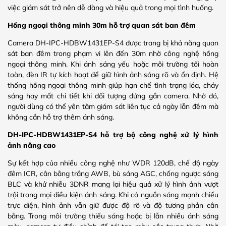
việc giám sát trở nên dễ dàng và hiệu quả trong mọi tình huống.
Hồng ngoại thông minh 30m hỗ trợ quan sát ban đêm
Camera DH-IPC-HDBW1431EP-S4 được trang bị khả năng quan
sát ban đêm trong phạm vi lên đến 30m nhờ công nghệ hồng
ngoại thông minh. Khi ánh sáng yếu hoặc môi trường tối hoàn
toàn, đèn IR tự kích hoạt để giữ hình ảnh sáng rõ và ổn định. Hệ
thống hồng ngoại thông minh giúp hạn chế tình trạng lóa, cháy
sáng hay mất chi tiết khi đối tượng đứng gần camera. Nhờ đó,
người dùng có thể yên tâm giám sát liên tục cả ngày lẫn đêm mà
không cần hỗ trợ thêm ánh sáng.
DH-IPC-HDBW1431EP-S4 hỗ trợ bộ công nghệ xử lý hình
ảnh nâng cao
Sự kết hợp của nhiều công nghệ như WDR 120dB, chế độ ngày
đêm ICR, cân bằng trắng AWB, bù sáng AGC, chống ngược sáng
BLC và khử nhiễu 3DNR mang lại hiệu quả xử lý hình ảnh vượt
trội trong mọi điều kiện ánh sáng. Khi có nguồn sáng mạnh chiếu
trực diện, hình ảnh vẫn giữ được độ rõ và độ tương phản cân
bằng. Trong môi trường thiếu sáng hoặc bị lẫn nhiều ánh sáng