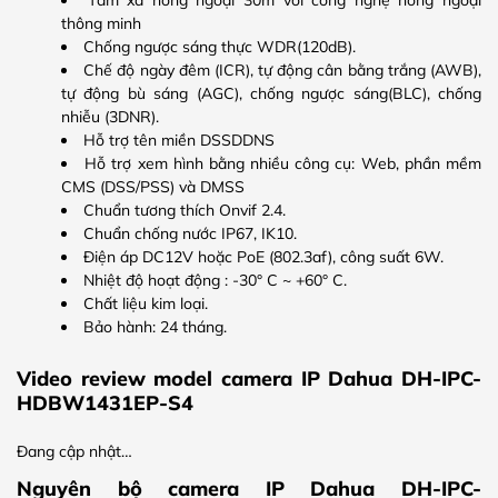
thông minh
Chống ngược sáng thực WDR(120dB).
Chế độ ngày đêm (ICR), tự động cân bằng trắng (AWB),
tự động bù sáng (AGC), chống ngược sáng(BLC), chống
nhiễu (3DNR).
Hỗ trợ tên miền DSSDDNS
Hỗ trợ xem hình bằng nhiều công cụ: Web, phần mềm
CMS (DSS/PSS) và DMSS
Chuẩn tương thích Onvif 2.4.
Chuẩn chống nước IP67, IK10.
Điện áp DC12V hoặc PoE (802.3af), công suất 6W.
Nhiệt độ hoạt động : -30° C ~ +60° C.
Chất liệu kim loại.
Bảo hành: 24 tháng.
Video review model camera IP Dahua DH-IPC-
HDBW1431EP-S4
Đang cập nhật…
Nguyên bộ camera IP Dahua DH-IPC-