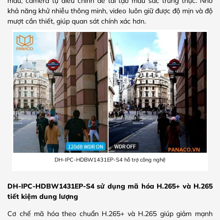
màu, camera tự điều chỉnh để tái tạo màu sắc trung thực. Nhờ
khả năng khử nhiễu thông minh, video luôn giữ được độ mịn và độ
mượt cần thiết, giúp quan sát chính xác hơn.
DH-IPC-HDBW1431EP-S4 hỗ trợ công nghệ
DH-IPC-HDBW1431EP-S4 sử dụng mã hóa H.265+ và H.265
tiết kiệm dung lượng
Cơ chế mã hóa theo chuẩn H.265+ và H.265 giúp giảm mạnh