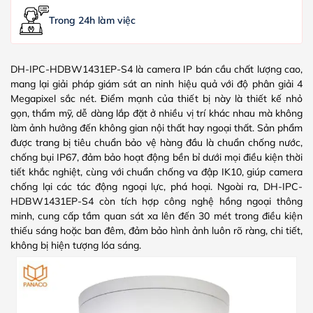
Trong 24h làm việc
DH-IPC-HDBW1431EP-S4 là camera IP bán cầu chất lượng cao,
mang lại giải pháp giám sát an ninh hiệu quả với độ phân giải 4
Megapixel sắc nét. Điểm mạnh của thiết bị này là thiết kế nhỏ
gọn, thẩm mỹ, dễ dàng lắp đặt ở nhiều vị trí khác nhau mà không
làm ảnh hưởng đến không gian nội thất hay ngoại thất. Sản phẩm
được trang bị tiêu chuẩn bảo vệ hàng đầu là chuẩn chống nước,
chống bụi IP67, đảm bảo hoạt động bền bỉ dưới mọi điều kiện thời
tiết khắc nghiệt, cùng với chuẩn chống va đập IK10, giúp camera
chống lại các tác động ngoại lực, phá hoại. Ngoài ra, DH-IPC-
HDBW1431EP-S4 còn tích hợp công nghệ hồng ngoại thông
minh, cung cấp tầm quan sát xa lên đến 30 mét trong điều kiện
thiếu sáng hoặc ban đêm, đảm bảo hình ảnh luôn rõ ràng, chi tiết,
không bị hiện tượng lóa sáng.