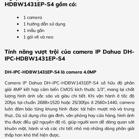
HDBW1431EP-S4 gồm có:
1 camera
1 hướng dẫn sử dụng
1 mẫu gắn
1 gói vít và neo
Tính năng vượt trội của camera IP Dahua DH-
IPC-HDBW1431EP-S4
DH-IPC-HDBW1431EP-S4 là camera 4.0MP
Camera IP Dahua DH-IPC-HDBW1431EP-S4 sở hữu độ phân
giải 4MP kết hợp cảm biến CMOS kích thước 1/3”, mang lại chất
lượng hình ảnh sắc sảo và giàu chi tiết. Khi vận hành ở tốc độ
20fps tại chuẩn 2688×1520 hoặc 25/30fps ở 2560×1440, camera
luôn đảm bảo từng khung hình được tái hiện mượt mà và trung
thực. Dù sử dụng cho gia đình, văn phòng hay cửa hàng, hình ảnh
thu được đều giữ nguyên độ rõ, giúp người xem dễ dàng quan sát
khuôn mặt, hành vi và các chi tiết nhỏ mà những dòng phân giải
thấp hơn khó thể hiện được.