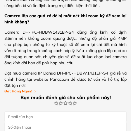
càng bền bỉ và ổn định trong mọi điều kiện thời tiết.
Camera lắp cao quá có dễ bị mất nét khi zoom kỹ để xem lại
hình không?
Camera DH-IPC-HDBW1431EP-S4 dùng ống kính cố định
3.6mm nên không zoom quang được, nhưng độ phân giải 4MP
cho phép bạn phóng to kỹ thuật số để xem lại chi tiết mà hình
vẫn rõ ràng trong khoảng cách hợp lý. Nếu không gian lắp quá xa
đối tượng quan sát, chuyên gia sẽ đề xuất lựa chọn loại camera
ống kính dài hơn để phù hợp nhu cầu.
Đặt mua camera IP Dahua DH-IPC-HDBW1431EP-S4 giá rẻ và
chính hãng tại website Panaco.vn để được tư vấn và hỗ trợ lắp
đặt tận nơi!
Đặt Hàng Ngay!
Bạn muốn đánh giá cho sản phẩm này!