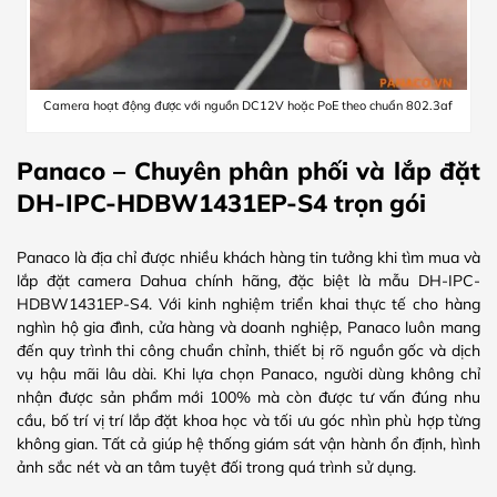
Camera hoạt động được với nguồn DC12V hoặc PoE theo chuẩn 802.3af
Panaco – Chuyên phân phối và lắp đặt
DH-IPC-HDBW1431EP-S4 trọn gói
Panaco là địa chỉ được nhiều khách hàng tin tưởng khi tìm mua và
lắp đặt camera Dahua chính hãng, đặc biệt là mẫu DH-IPC-
HDBW1431EP-S4. Với kinh nghiệm triển khai thực tế cho hàng
nghìn hộ gia đình, cửa hàng và doanh nghiệp, Panaco luôn mang
đến quy trình thi công chuẩn chỉnh, thiết bị rõ nguồn gốc và dịch
vụ hậu mãi lâu dài. Khi lựa chọn Panaco, người dùng không chỉ
nhận được sản phẩm mới 100% mà còn được tư vấn đúng nhu
cầu, bố trí vị trí lắp đặt khoa học và tối ưu góc nhìn phù hợp từng
không gian. Tất cả giúp hệ thống giám sát vận hành ổn định, hình
ảnh sắc nét và an tâm tuyệt đối trong quá trình sử dụng.