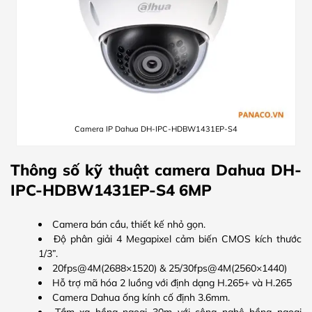
Camera IP Dahua DH-IPC-HDBW1431EP-S4
Thông số kỹ thuật camera Dahua DH-
IPC-HDBW1431EP-S4 6MP
Camera bán cầu, thiết kế nhỏ gọn.
Độ phân giải 4 Megapixel cảm biến CMOS kích thước
1/3”.
20fps@4M(2688×1520) & 25/30fps@4M(2560×1440)
Hỗ trợ mã hóa 2 luồng với định dạng H.265+ và H.265
Camera Dahua ống kính cố định 3.6mm.
Tầm xa hồng ngoại 30m với công nghệ hồng ngoại