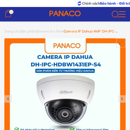
Chính sách
Bảo hành – Đổi trả
tốt nhấ
0
0
Trang chủ
Sản phẩm
Camera An Ninh
Camera IP Dahua 4MP DH-IPC-
HDBW1431EP-S4