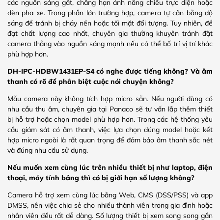
các nguồn sáng gắt, chẳng hạn ánh nắng chiếu trực diện hoặc
đèn pha xe. Trong phần lớn trường hợp, camera tự cân bằng độ
sáng để tránh bị cháy nền hoặc tối mặt đối tượng. Tuy nhiên, để
đạt chất lượng cao nhất, chuyên gia thường khuyên tránh đặt
camera thẳng vào nguồn sáng mạnh nếu có thể bố trí vị trí khác
phù hợp hơn.
DH-IPC-HDBW1431EP-S4 có nghe được tiếng không? Và âm
thanh có rõ để phân biệt cuộc nói chuyện không?
Mẫu camera này không tích hợp micro sẵn. Nếu người dùng có
nhu cầu thu âm, chuyên gia tại Panaco sẽ tư vấn lắp thêm thiết
bị hỗ trợ hoặc chọn model phù hợp hơn. Trong các hệ thống yêu
cầu giám sát có âm thanh, việc lựa chọn đúng model hoặc kết
hợp micro ngoài là rất quan trọng để đảm bảo âm thanh sắc nét
và đúng nhu cầu sử dụng.
Nếu muốn xem cùng lúc trên nhiều thiết bị như laptop, điện
thoại, máy tính bảng thì có bị giới hạn số lượng không?
Camera hỗ trợ xem cùng lúc bằng Web, CMS (DSS/PSS) và app
DMSS, nên việc chia sẻ cho nhiều thành viên trong gia đình hoặc
nhân viên đều rất dễ dàng. Số lượng thiết bị xem song song gần