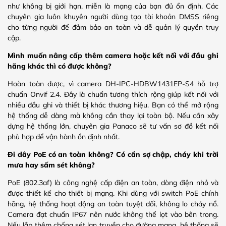
như không bị giới hạn, miễn là mạng của bạn đủ ổn định. Các
chuyên gia luôn khuyên người dùng tạo tài khoản DMSS riêng
cho từng người để đảm bảo an toàn và dễ quản lý quyền truy
cập.
Mình muốn nâng cấp thêm camera hoặc kết nối với đầu ghi
hãng khác thì có được không?
Hoàn toàn được, vì camera DH-IPC-HDBW1431EP-S4 hỗ trợ
chuẩn Onvif 2.4. Đây là chuẩn tương thích rộng giúp kết nối với
nhiều đầu ghi và thiết bị khác thương hiệu. Bạn có thể mở rộng
hệ thống dễ dàng mà không cần thay lại toàn bộ. Nếu cần xây
dựng hệ thống lớn, chuyên gia Panaco sẽ tư vấn sơ đồ kết nối
phù hợp để vận hành ổn định nhất.
Đi dây PoE có an toàn không? Có cần sợ chập, cháy khi trời
mưa hay sấm sét không?
PoE (802.3af) là công nghệ cấp điện an toàn, dòng điện nhỏ và
được thiết kế cho thiết bị mạng. Khi dùng với switch PoE chính
hãng, hệ thống hoạt động an toàn tuyệt đối, không lo cháy nổ.
Camera đạt chuẩn IP67 nên nước không thể lọt vào bên trong.
Nếu lắp thêm chống sét lan truyền cho đường mạng, hệ thống sẽ