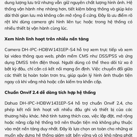
dung lượng lưu trữ nhưng vẫn giữ nguyên chất lượng hình ảnh. Hệ
thống vận hành nhẹ nhàng hơn, tiết kiệm băng thông và giúp kéo
dài thời gian lưu mà không cần mở rộng ổ cứng. Đây là ưu điểm rõ
rệt khi dùng camera ghi hình liên tục hoặc trong hệ thống có
nhiều thiết bị vận hành cùng lúc.
Xem hình linh hoạt trên nhiều nền tảng
Camera DH-IPC-HDBW1431EP-S4 hỗ trợ xem trực tiếp và xem
lại video thông qua web, phần mềm CMS như DSS/PSS và ứng
dụng DMSS trên điện thoại. Người dùng có thể theo dõi từ xa ở
bất kỳ đâu, chỉ cần có kết nối mạng ổn định. Việc chuyển đổi giữa
các thiết bị hoàn toàn trơn tru, giúp quản lý hình ảnh thuận tiện
ngay cả khi vắng nhà hoặc cần kiểm tra khẩn cấp.
Chuẩn Onvif 2.4 dễ dàng tích hợp hệ thống
Dahua DH-IPC-HDBW1431EP-S4 hỗ trợ chuẩn Onvif 2.4, cho
phép kết nối linh hoạt với nhiều đầu ghi và thiết bị của các
thương hiệu khác. Nhờ tính tương thích cao, việc lắp đặt, mở rộng
hoặc nâng cấp hệ thống trở nên thuận tiện mà không phụ thuộc
vào một nền tảng duy nhất. Đây là lựa chọn an toàn cho những ai
muốn xây dựng hệ thống giám sát bền vững và có khả năng phát