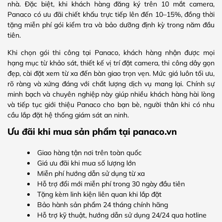
nhà. Đặc biệt, khi khách hàng đăng ký trên 10 mắt camera,
Panaco có ưu đãi chiết khấu trực tiếp lên đến 10–15%, đồng thời
tặng miễn phí gói kiểm tra và bảo dưỡng định kỳ trong năm đầu
tiên.
Khi chọn gói thi công tại Panaco, khách hàng nhận được mọi
hạng mục từ khảo sát, thiết kế vị trí đặt camera, thi công dây gọn
đẹp, cài đặt xem từ xa đến bàn giao trọn vẹn. Mức giá luôn tối ưu,
rõ ràng và xứng đáng với chất lượng dịch vụ mang lại. Chính sự
minh bạch và chuyên nghiệp này giúp nhiều khách hàng hài lòng
và tiếp tục giới thiệu Panaco cho bạn bè, người thân khi có nhu
cầu lắp đặt hệ thống giám sát an ninh.
Ưu đãi khi mua sản phẩm tại panaco.vn
Giao hàng tận nơi trên toàn quốc
Giá ưu đãi khi mua số lượng lớn
Miễn phí hướng dẫn sử dụng từ xa
Hỗ trợ đổi mới miễn phí trong 30 ngày đầu tiên
Tặng kèm linh kiện liên quan khi lắp đặt
Bảo hành sản phẩm 24 tháng chính hãng
Hỗ trợ kỹ thuật, hướng dẫn sử dụng 24/24 qua hotline