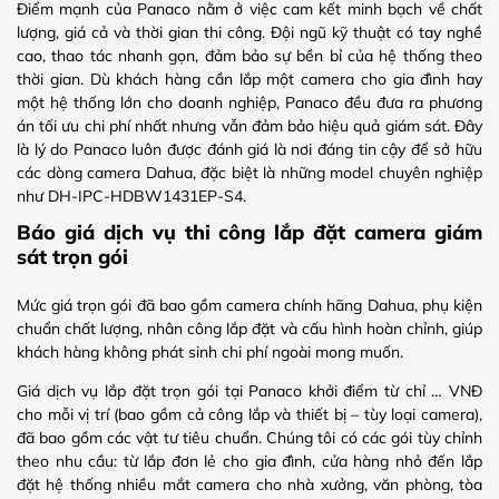
Điểm mạnh của Panaco nằm ở việc cam kết minh bạch về chất
lượng, giá cả và thời gian thi công. Đội ngũ kỹ thuật có tay nghề
cao, thao tác nhanh gọn, đảm bảo sự bền bỉ của hệ thống theo
thời gian. Dù khách hàng cần lắp một camera cho gia đình hay
một hệ thống lớn cho doanh nghiệp, Panaco đều đưa ra phương
án tối ưu chi phí nhất nhưng vẫn đảm bảo hiệu quả giám sát. Đây
là lý do Panaco luôn được đánh giá là nơi đáng tin cậy để sở hữu
các dòng camera Dahua, đặc biệt là những model chuyên nghiệp
như DH-IPC-HDBW1431EP-S4.
Báo giá dịch vụ thi công lắp đặt camera giám
sát trọn gói
Mức giá trọn gói đã bao gồm camera chính hãng Dahua, phụ kiện
chuẩn chất lượng, nhân công lắp đặt và cấu hình hoàn chỉnh, giúp
khách hàng không phát sinh chi phí ngoài mong muốn.
Giá dịch vụ lắp đặt trọn gói tại Panaco khởi điểm từ chỉ … VNĐ
cho mỗi vị trí (bao gồm cả công lắp và thiết bị – tùy loại camera),
đã bao gồm các vật tư tiêu chuẩn. Chúng tôi có các gói tùy chỉnh
theo nhu cầu: từ lắp đơn lẻ cho gia đình, cửa hàng nhỏ đến lắp
đặt hệ thống nhiều mắt camera cho nhà xưởng, văn phòng, tòa