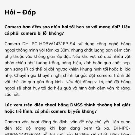
Hỏi – Đáp
Camera ban đêm sao nhìn hơi tối hơn so với mong đợi? Liệu
có phải camera bị lỗi không?
Camera DH-IPC-HDBW1431EP-S4 sử dụng công nghệ hồng
ngoại thông minh với tầm xa 30m, nhưng chất lượng ban đêm còn
phụ thuộc vào không gian lắp đặt. Nếu khu vực có quá nhiều vật
phản chiếu như tường trắng, bảng hiệu, kính hoặc quá chật hẹp,
ánh sáng IR có thể bị dội ngược khiến khung hình tối hoặc bị lóa
nhẹ. Chuyên gia khuyến nghị chỉnh lại góc đặt camera, tránh để
vật thể lớn quá gần ống kính. Nếu đặt đúng vị trí, chế độ hồng
ngoại sẽ phát huy tối đa hiệu quả và hình ảnh đêm vẫn rõ ràng,
sắc nét.
Lúc xem trên điện thoại bằng DMSS thỉnh thoảng hơi giật
hoặc trễ hình, có phải camera bị yếu không?
Camera vẫn hoạt động ổn định, vấn đề này chủ yếu liên quan
đến tốc độ mạng khi bạn đang xem từ xa. DH-IPC-
HDBW1431EP-S4 hỗ trợ mã hóa H.265+ siêu tiết kiệm băng