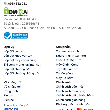
0989 352 251
Mã số thuế: 0316645438
Số tài khoản: 2255566678
Á Châu ACB, Chi Nhánh Quận Tân Phú, PGD Tân Sơn Nhì
Dịch vụ
Sản phẩm
Lắp đặt camera
Camera An Ninh
Lắp đặt khóa vân tay
Đầu Ghi Hình Camera
Lắp đặt máy chấm công
Khóa Cửa Điện Tử
Thi công mạng lan internet
Máy Chấm Công
Lắp đặt chuông cửa
Trọn Bộ Camera
Lắp đặt chuông chống trộm
Chuông Cửa
Máy Bộ Đàm
Về chúng tôi
Chính sách
Về chúng tôi
Chính sách bảo mật
Công trình
Chính sách mua hàng
Tin tức
Chính sách đổi trả bảo hành
Liên hệ
Chính sách giao hàng
Phương thức thanh toán
Theo dõi chúng tôi: