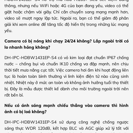
thông, nhưng nếu WiFi hoặc 4G của bạn đang yếu, video có thể
giật hoặc chậm vài giây. Chỉ cần chuyển sang mạng mạnh hơn,
video sẽ mượt ngay lập tức. Ngoài ra, bạn có thể giảm độ phân
giải khi xem online để tăng tốc độ hiển thị trong những lúc mạng
yếu.
Camera có bị nóng khi chạy 24/24 không? Lắp ngoài trời có
lo nhanh hỏng không?
DH-IPC-HDBW1431EP-S4 có vỏ kim loại đạt chuẩn IP67 chống
nước – chống bụi và chuẩn IK10 chống va đập mạnh, nên chịu
thời tiết mưa nắng cực tốt. Việc camera hơi ấm khi hoạt động liên
tục là hoàn toàn bình thường vì linh kiện điện tử nào cũng sinh
nhiệt. Nhiệt này ở mức an toàn và không ảnh hưởng tuổi thọ thiết
bị. Đây là mẫu được thiết kế dành cho môi trường ngoài trời nên
rất bền bỉ.
Nếu có ánh sáng mạnh chiếu thẳng vào camera thì hình
ảnh có bị loá không?
DH-IPC-HDBW1431EP-S4 sử dụng công nghệ chống ngược
sáng thực WDR 120dB, kết hợp BLC và AGC giúp xử lý tốt với