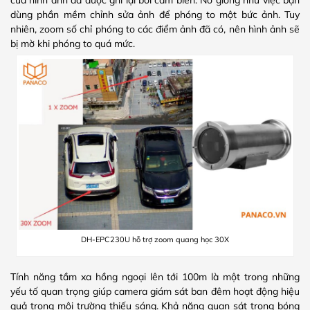
của hình ảnh đã được ghi lại bởi cảm biến. Nó giống như việc bạn
dùng phần mềm chỉnh sửa ảnh để phóng to một bức ảnh. Tuy
nhiên, zoom số chỉ phóng to các điểm ảnh đã có, nên hình ảnh sẽ
bị mờ khi phóng to quá mức.
DH-EPC230U hỗ trợ zoom quang học 30X
Tính năng tầm xa hồng ngoại lên tới 100m là một trong những
yếu tố quan trọng giúp camera giám sát ban đêm hoạt động hiệu
quả trong môi trường thiếu sáng. Khả năng quan sát trong bóng