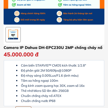
Camera IP Dahua DH-EPC230U 2MP chống cháy nổ
45.000.000
đ
Cảm biến STARVIS™ CMOS kích thước 1/2.8"
Độ phân giải 2M 50/60fps@1080P
Độ nhạy sáng 0.005Lux/F1.6 (ảnh màu)
Tầm xa hồng ngoại 100m
Ống kính zoom quang học 30X, zoom số 16x
Thẻ nhớ Micro SD lên đến 256GB
Chuẩn chống cháy nổ ATEX
Chuẩn chống nước IP68