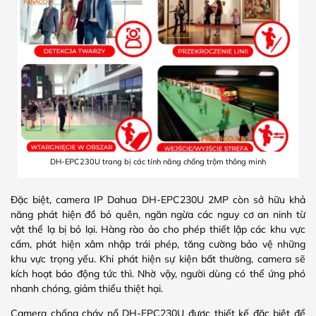
DH-EPC230U trang bị các tính năng chống trộm thông minh
Đặc biệt, camera IP Dahua DH-EPC230U 2MP còn sở hữu khả
năng phát hiện đồ bỏ quên, ngăn ngừa các nguy cơ an ninh từ
vật thể lạ bị bỏ lại. Hàng rào ảo cho phép thiết lập các khu vực
cấm, phát hiện xâm nhập trái phép, tăng cường bảo vệ những
khu vực trọng yếu. Khi phát hiện sự kiện bất thường, camera sẽ
kích hoạt báo động tức thì. Nhờ vậy, người dùng có thể ứng phó
nhanh chóng, giảm thiểu thiệt hại.
Camera chống cháy nổ DH-EPC230U được thiết kế đặc biệt để