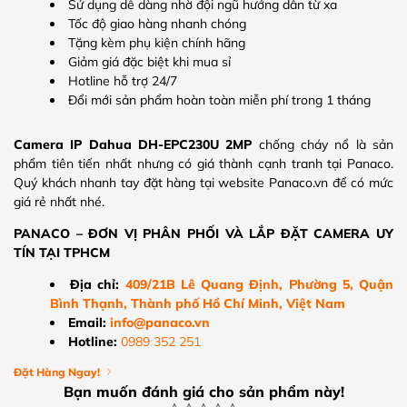
Sử dụng dễ dàng nhờ đội ngũ hướng dẫn từ xa
Tốc độ giao hàng nhanh chóng
Tặng kèm phụ kiện chính hãng
Giảm giá đặc biệt khi mua sỉ
Hotline hỗ trợ 24/7
Đổi mới sản phẩm hoàn toàn miễn phí trong 1 tháng
Camera IP Dahua DH-EPC230U 2MP
chống cháy nổ là sản
phẩm tiên tiến nhất nhưng có giá thành cạnh tranh tại Panaco.
Quý khách nhanh tay đặt hàng tại website Panaco.vn để có mức
giá rẻ nhất nhé.
PANACO – ĐƠN VỊ PHÂN PHỐI VÀ LẮP ĐẶT CAMERA UY
TÍN TẠI TPHCM
Địa chỉ:
409/21B Lê Quang Định, Phường 5, Quận
Bình Thạnh, Thành phố Hồ Chí Minh, Việt Nam
Email:
info@panaco.vn
Hotline:
0989 352 251
Đặt Hàng Ngay!
Bạn muốn đánh giá cho sản phẩm này!