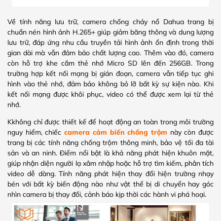
Về tính năng lưu trữ, camera chống cháy nổ Dahua trang bị
chuẩn nén hình ảnh H.265+ giúp giảm băng thông và dung lượng
lưu trữ, đáp ứng nhu cầu truyền tải hình ảnh ổn định trong thời
gian dài mà vẫn đảm bảo chất lượng cao. Thêm vào đó, camera
còn hỗ trợ khe cắm thẻ nhớ Micro SD lên đến 256GB. Trong
trường hợp kết nối mạng bị gián đoạn, camera vẫn tiếp tục ghi
hình vào thẻ nhớ, đảm bảo không bỏ lỡ bất kỳ sự kiện nào. Khi
kết nối mạng được khôi phục, video có thể được xem lại từ thẻ
nhớ.
Kkhông chỉ được thiết kế để hoạt động an toàn trong môi trường
nguy hiểm, chiếc
camera cảm biến chống trộm
này còn được
trang bị các tính năng chống trộm thông minh, bảo vệ tối đa tài
sản và an ninh. Điểm nổi bật là khả năng phát hiện khuôn mặt,
giúp nhận diện người lạ xâm nhập hoặc hỗ trợ tìm kiếm, phân tích
video dễ dàng. Tính năng phát hiện thay đổi hiện trường nhạy
bén với bất kỳ biến động nào như vật thể bị di chuyển hay góc
nhìn camera bị thay đổi, cảnh báo kịp thời các hành vi phá hoại.