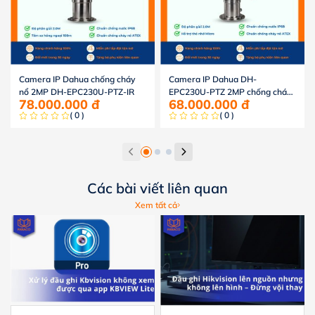
Camera IP Dahua chống cháy
Camera IP Dahua DH-
nổ 2MP DH-EPC230U-PTZ-IR
EPC230U-PTZ 2MP chống cháy
78.000.000
đ
68.000.000
đ
nổ
( 0 )
( 0 )
Các bài viết liên quan
Xem tất cả