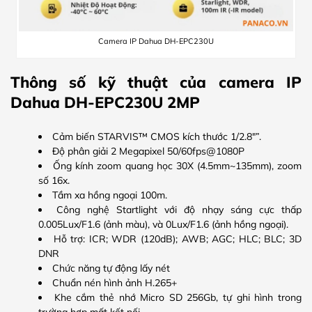
Camera IP Dahua DH-EPC230U
Thông số kỹ thuật của camera IP
Dahua DH-EPC230U 2MP
Cảm biến STARVIS™ CMOS kích thước 1/2.8″”.
Độ phân giải 2 Megapixel 50/60fps@1080P
Ống kính zoom quang học 30X (4.5mm~135mm), zoom
số 16x.
Tầm xa hồng ngoại 100m.
Công nghệ Startlight với độ nhạy sáng cực thấp
0.005Lux/F1.6 (ảnh màu), và 0Lux/F1.6 (ảnh hồng ngoại).
Hỗ trợ: ICR; WDR (120dB); AWB; AGC; HLC; BLC; 3D
DNR
Chức năng tự động lấy nét
Chuẩn nén hình ảnh H.265+
Khe cắm thẻ nhớ Micro SD 256Gb, tự ghi hình trong