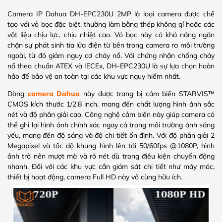
Camera IP Dahua DH-EPC230U 2MP là loại camera được chế
tạo với vỏ bọc đặc biệt, thường làm bằng thép không gỉ hoặc các
vật liệu chịu lực, chịu nhiệt cao. Vỏ bọc này có khả năng ngăn
chặn sự phát sinh tia lửa điện từ bên trong camera ra môi trường
ngoài, từ đó giảm nguy cơ cháy nổ. Với chứng nhận chống cháy
nổ theo chuẩn ATEX và IECEx, DH-EPC230U là sự lựa chọn hoàn
hảo để bảo vệ an toàn tại các khu vực nguy hiểm nhất.
Dòng
camera Dahua
này được trang bị cảm biến STARVIS™
CMOS kích thước 1/2.8 inch, mang đến chất lượng hình ảnh sắc
nét và độ phân giải cao. Công nghệ cảm biến này giúp camera có
thể ghi lại hình ảnh chính xác ngay cả trong môi trường ánh sáng
yếu, mang đến độ sáng và độ chi tiết ổn định. Với độ phân giải 2
Megapixel và tốc độ khung hình lên tới 50/60fps @1080P, hình
ảnh trở nên mượt mà và rõ nét dù trong điều kiện chuyển động
nhanh. Đối với các khu vực cần giám sát chi tiết như máy móc,
thiết bị hoạt động, camera Full HD này vô cùng hữu ích.