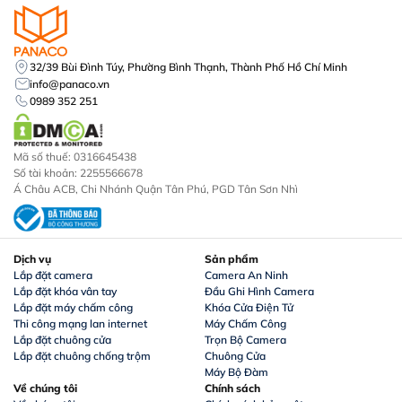
32/39 Bùi Đình Túy, Phường Bình Thạnh, Thành Phố Hồ Chí Minh
info@panaco.vn
0989 352 251
Mã số thuế: 0316645438
Số tài khoản: 2255566678
Á Châu ACB, Chi Nhánh Quận Tân Phú, PGD Tân Sơn Nhì
Dịch vụ
Sản phẩm
Lắp đặt camera
Camera An Ninh
Lắp đặt khóa vân tay
Đầu Ghi Hình Camera
Lắp đặt máy chấm công
Khóa Cửa Điện Tử
Thi công mạng lan internet
Máy Chấm Công
Lắp đặt chuông cửa
Trọn Bộ Camera
Lắp đặt chuông chống trộm
Chuông Cửa
Máy Bộ Đàm
Về chúng tôi
Chính sách