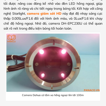
tối được nâng cao đáng kể nhờ vào đèn LED hồng ngoại, giúp
hình ảnh rõ ràng và chi tiết ngay trong bóng tối. Kết hợp với công
nghệ Starlight,
camera giám sát HD
này
đạt độ nhạy sáng cực
thấp 0.005Lux/F1.6 đối với hình ảnh màu, và 0Lux/F1.6 khi chạy
chế độ hồng ngoại. Nhờ đó, camera DH-EPC230U có thể quan
sát rõ nét trong điều kiện bóng tối hoàn toàn.
Camera Dahua có tầm xa hồng ngoại lên tới 100m