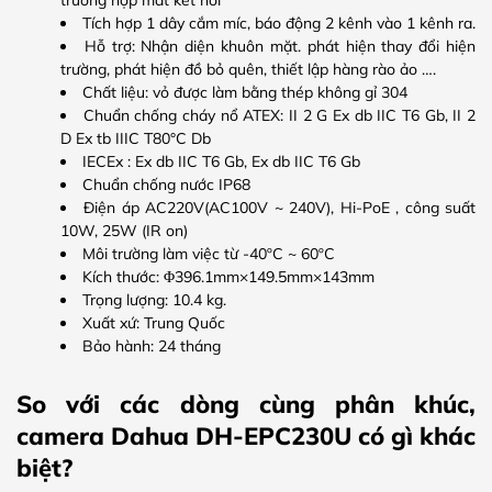
trường hợp mất kết nối
Tích hợp 1 dây cắm míc, báo động 2 kênh vào 1 kênh ra.
Hỗ trợ: Nhận diện khuôn mặt. phát hiện thay đổi hiện
trường, phát hiện đồ bỏ quên, thiết lập hàng rào ảo ….
Chất liệu: vỏ được làm bằng thép không gỉ 304
Chuẩn chống cháy nổ ATEX: II 2 G Ex db IIC T6 Gb, II 2
D Ex tb IIIC T80°C Db
IECEx : Ex db IIC T6 Gb, Ex db IIC T6 Gb
Chuẩn chống nước IP68
Điện áp AC220V(AC100V ~ 240V), Hi-PoE , công suất
10W, 25W (IR on)
Môi trường làm việc từ -40ºC ~ 60ºC
Kích thước: Φ396.1mm×149.5mm×143mm
Trọng lượng: 10.4 kg.
Xuất xứ: Trung Quốc
Bảo hành: 24 tháng
So với các dòng cùng phân khúc,
camera Dahua DH-EPC230U có gì khác
biệt?