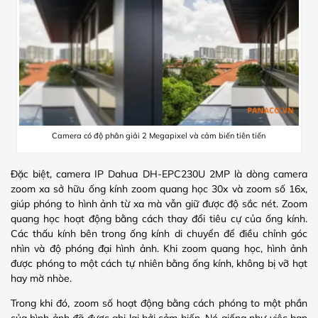
Camera có độ phân giải 2 Megapixel và cảm biến tiên tiến
Đặc biệt, camera IP Dahua DH-EPC230U 2MP là dòng camera
zoom xa sở hữu ống kính zoom quang học 30x và zoom số 16x,
giúp phóng to hình ảnh từ xa mà vẫn giữ được độ sắc nét. Zoom
quang học hoạt động bằng cách thay đổi tiêu cự của ống kính.
Các thấu kính bên trong ống kính di chuyển để điều chỉnh góc
nhìn và độ phóng đại hình ảnh. Khi zoom quang học, hình ảnh
được phóng to một cách tự nhiên bằng ống kính, không bị vỡ hạt
hay mờ nhòe.
Trong khi đó, zoom số hoạt động bằng cách phóng to một phần