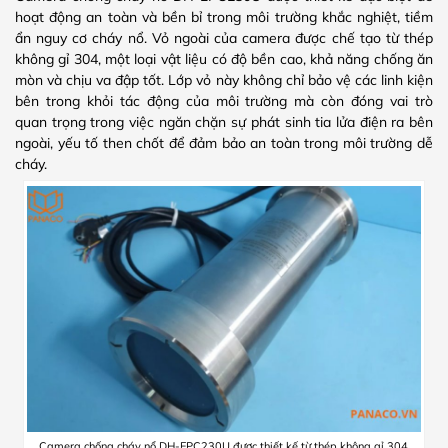
hoạt động an toàn và bền bỉ trong môi trường khắc nghiệt, tiềm
ẩn nguy cơ cháy nổ. Vỏ ngoài của camera được chế tạo từ thép
không gỉ 304, một loại vật liệu có độ bền cao, khả năng chống ăn
mòn và chịu va đập tốt. Lớp vỏ này không chỉ bảo vệ các linh kiện
bên trong khỏi tác động của môi trường mà còn đóng vai trò
quan trọng trong việc ngăn chặn sự phát sinh tia lửa điện ra bên
ngoài, yếu tố then chốt để đảm bảo an toàn trong môi trường dễ
cháy.
Camera chống cháy nổ DH-EPC230U được thiết kế từ thép không gỉ 304