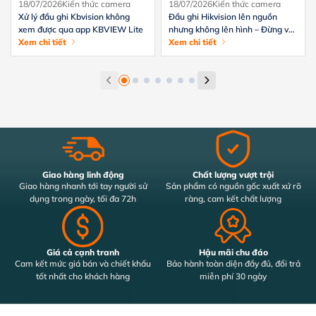
18/07/2026
Kiến thức camera
18/07/2026
Kiến thức camera
Xử lý đầu ghi Kbvision không
Đầu ghi Hikvision lên nguồn
xem được qua app KBVIEW Lite
nhưng không lên hình – Đừng vội
Xem chi tiết
thay
Xem chi tiết
Giao hàng linh động
Chất lượng vượt trội
Giao hàng nhanh tới tay người sử
Sản phẩm có nguồn gốc xuất xứ rõ
dụng trong ngày, tối đa 72h
ràng, cam kết chất lượng
Giá cả cạnh tranh
Hậu mãi chu đáo
Cam kết mức giá bán và chiết khấu
Bảo hành toàn diện đầy đủ, đổi trả
tốt nhất cho khách hàng
miễn phí 30 ngày