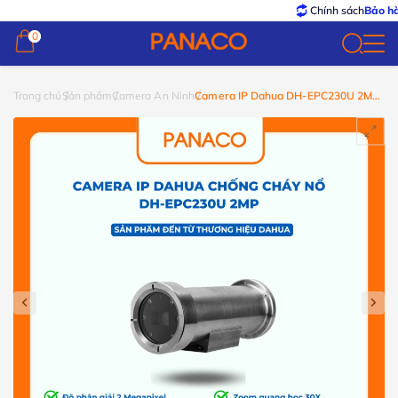
Chính sách
Bảo hành – Đổ
0
0
Trang chủ
Sản phẩm
Camera An Ninh
Camera IP Dahua DH-EPC230U 2MP
chống cháy nổ